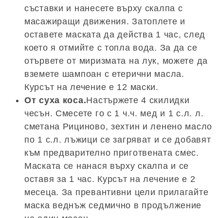
съставки и нанесете върху скалпа с
масажиращи движения. Затоплете и
оставете маската да действа 1 час, след
което я отмийте с топла вода. За да се
отървете от миризмата на лук, можете да
вземете шампоан с етерични масла.
Курсът на лечение е 12 маски.
От суха коса.
Настържете 4 скилидки
чесън. Смесете го с 1 ч.ч. мед и 1 с.л. л.
сметана Рициново, зехтин и ленено масло
по 1 с.л. лъжици се загряват и се добавят
към предварително приготвената смес.
Маската се нанася върху скалпа и се
оставя за 1 час. Курсът на лечение е 2
месеца. За превантивни цели прилагайте
маска веднъж седмично в продължение