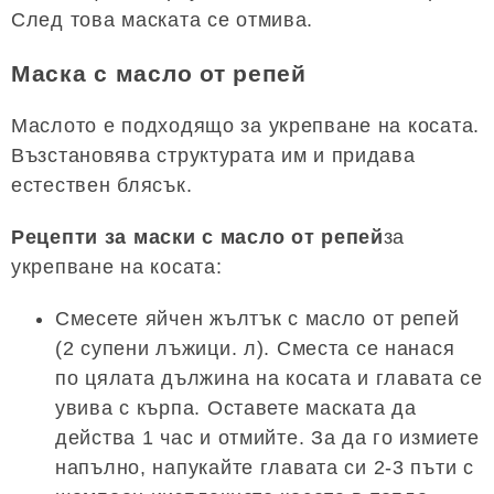
След това маската се отмива.
Маска с масло от репей
Маслото е подходящо за укрепване на косата.
Възстановява структурата им и придава
естествен блясък.
Рецепти за маски с масло от репей
за
укрепване на косата:
Смесете яйчен жълтък с масло от репей
(2 супени лъжици. л). Сместа се нанася
по цялата дължина на косата и главата се
увива с кърпа. Оставете маската да
действа 1 час и отмийте. За да го измиете
напълно, напукайте главата си 2-3 пъти с