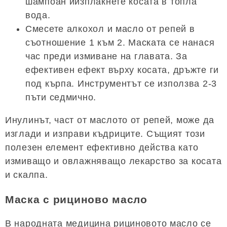
шампоан иизплакнете косата в топла
вода.
Смесете алкохол и масло от репей в
съотношение 1 към 2. Маската се нанася
час преди измиване на главата. За
ефективен ефект върху косата, дръжте ги
под кърпа. Инструментът се използва 2-3
пъти седмично.
Инулинът, част от маслото от репей, може да
изглади и изправи къдриците. Същият този
полезен елемент ефективно действа като
измиващо и овлажняващо лекарство за косата
и скалпа.
Маска с рициново масло
В народната медицина рициновото масло се