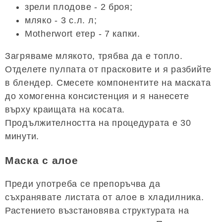
зрели плодове - 2 броя;
мляко - 3 с.л. л;
Motherwort етер - 7 капки.
Загряваме млякото, трябва да е топло.
Отделете пулпата от прасковите и я разбийте
в блендер. Смесете компонентите на маската
до хомогенна консистенция и я нанесете
върху краищата на косата.
Продължителността на процедурата е 30
минути.
Маска с алое
Преди употреба се препоръчва да
съхранявате листата от алое в хладилника.
Растението възстановява структурата на