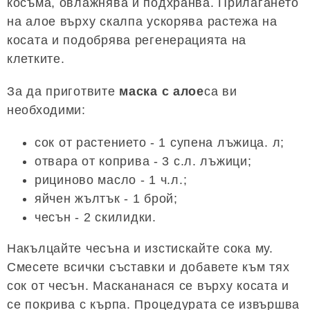
косъма, овлажнява и подхранва. Прилагането
на алое върху скалпа ускорява растежа на
косата и подобрява регенерацията на
клетките.
За да приготвите
маска с алое
са ви
необходими:
сок от растението - 1 супена лъжица. л;
отвара от коприва - 3 с.л. лъжици;
рициново масло - 1 ч.л.;
яйчен жълтък - 1 брой;
чесън - 2 скилидки.
Накълцайте чесъна и изстискайте сока му.
Смесете всички съставки и добавете към тях
сок от чесън. Маскананася се върху косата и
се покрива с кърпа. Процедурата се извършва