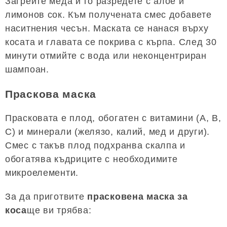
Загрейте меда и го разредете с алое и
лимонов сок. Към получената смес добавете
наситнения чесън. Маската се нанася върху
косата и главата се покрива с кърпа. След 30
минути отмийте с вода или неконцентриран
шампоан.
Праскова маска
Прасковата е плод, обогатен с витамини (А, В,
С) и минерали (желязо, калий, мед и други).
Смес с такъв плод подхранва скалпа и
обогатява къдриците с необходимите
микроелементи.
За да приготвите
прасковена маска за
коса
ще ви трябва: