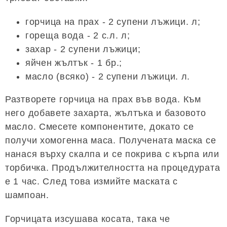
горчица на прах - 2 супени лъжици. л;
гореща вода - 2 с.л. л;
захар - 2 супени лъжици;
яйчен жълтък - 1 бр.;
масло (всяко) - 2 супени лъжици. л.
Разтворете горчица на прах във вода. Към
него добавете захарта, жълтъка и базовото
масло. Смесете компонентите, докато се
получи хомогенна маса. Получената маска се
нанася върху скалпа и се покрива с кърпа или
торбичка. Продължителността на процедурата
е 1 час. След това измийте маската с
шампоан.
Горчицата изсушава косата, така че