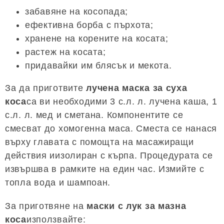
забавяне на косопада;
ефективна борба с пърхота;
хранене на корените на косата;
растеж на косата;
придавайки им блясък и мекота.
За да приготвите
лучена маска за суха
коса
са ви необходими 3 с.л. л. лучена каша, 1
с.л. л. мед и сметана. Компонентите се
смесват до хомогенна маса. Сместа се нанася
върху главата с помощта на масажиращи
действия иизолиран с кърпа. Процедурата се
извършва в рамките на един час. Измийте с
топла вода и шампоан.
За приготвяне на
маски с лук за мазна
коса
използвайте: