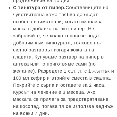
продължение на 10 дни.
С тинктура от пипер.
Собствениците на
чувствителна кожа трябва да бъдат
особено внимателни, когато използват
маска с добавка на лют пипер. Не
забравяйте, че колкото повече вода
добавим към тинктурата, толкова по-
силно разтворът изгаря кожата на
главата. Купуваме разтвор на пипер в
аптека или го приготвяме сами (по
желание). Разредете 1 с.л. л. с 1 жълтък и
100 мл кефир и втрийте сместа в скалпа.
Покрийте с кърпа и оставете за 2 часа.
Курсът на лечение е 3 месеца. Ако
маската се прилага за предотвратяване
на косопад, тогава тя се използва веднъж
на всеки 7 дни.