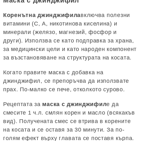
Маска с джинджифил
Коренът
на джинджифила
включва полезни
витамини (С, А, никотинова киселина) и
минерали (желязо, магнезий, фосфор и
други). Използва се като подправка за храна,
за медицински цели и като народен компонент
за възстановяване на структурата на косата.
Когато правите маска с добавка на
джинджифил, се препоръчва да използвате
прах. По-малко се пече, отколкото сурово.
Рецептата за
маска с джинджифил
е да
смесите 1 ч.л. смлян корен и масло (всякакъв
вид). Получената смес се втрива в корените
на косата и се оставя за 30 минути. За по-
голям ефект върху главата се поставя кърпа.