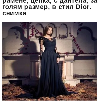
рамене, цепка, с дантела, за
голям размер, в стил Dior.
снимка