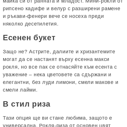
майка си от ранната й младост. Мини-рокли от
рипсено кадифе и велур с разширени рамене
и ръкави-фенери вече се носеха преди
няколко десетилетия.
Есенен букет
Защо не? Астрите, далиите и хризантемите
могат да се настанят върху есенна макси
рокля, но все пак се отнасяйте към есента с
уважение – нека цветовете са сдържани и
елегантни, без луди лимони, смели макове и
смели лайми.
В стил риза
Тази опция ще ви стане любима, защото е
универсална. Рокля-риза от основен цвят