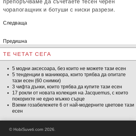
препоръчваме да съчетаете тесен черен
чорапогащник и ботуши с ниски разрези.
Следваща
Предишна
ТЕ ЧЕТАТ СЕГА
5 модни аксесоара, без които не можете тази есен
5 тенденции в маникюра, които трябва да опитате
тази есен (60 снимки)
3 чифта дънки, които трябва да купите тази есен
17 рокли от новата колекция на Jacquemus, с които
покорихте не едно мъжко сърце
Вземи гозабележете 6 от най-модерните цветове тази
есен
© HobiSuveti.com 2026.