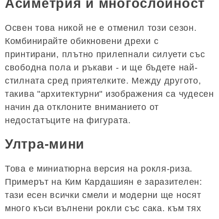
Асиметрия и многослойност
Освен това никой не е отменил този сезон.
Комбинирайте обикновени дрехи с
принтирани, плътно прилепнали силуети със
свободна пола и ръкави - и ще бъдете най-
стилната сред приятелките. Между другото,
такива "архитектурни" изображения са чудесен
начин да отклоните вниманието от
недостатъците на фигурата.
Ултра-мини
Това е миниатюрна версия на рокля-риза.
Примерът на Ким Кардашиян е заразителен:
тази есен всички смели и модерни ще носят
много къси вълнени рокли със сака. към тях