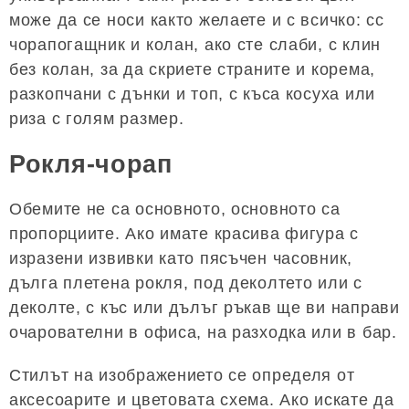
може да се носи както желаете и с всичко: сс
чорапогащник и колан, ако сте слаби, с клин
без колан, за да скриете страните и корема,
разкопчани с дънки и топ, с къса косуха или
риза с голям размер.
Рокля-чорап
Обемите не са основното, основното са
пропорциите. Ако имате красива фигура с
изразени извивки като пясъчен часовник,
дълга плетена рокля, под деколтето или с
деколте, с къс или дълъг ръкав ще ви направи
очарователни в офиса, на разходка или в бар.
Стилът на изображението се определя от
аксесоарите и цветовата схема. Ако искате да