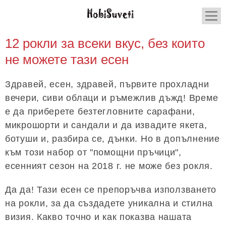
12 рокли за всеки вкус, без които
не можете тази есен
Здравей, есен, здравей, първите прохладни
вечери, сиви облаци и ръмежлив дъжд! Време
е да приберете безтегловните сарафани,
микрошорти и сандали и да извадите якета,
ботуши и, разбира се, дънки. Но в допълнение
към този набор от "помощни пръчици",
есенният сезон на 2018 г. не може без рокля.
Да да! Тази есен се препоръчва използването
на рокли, за да създадете уникална и стилна
визия. Какво точно и как показва нашата