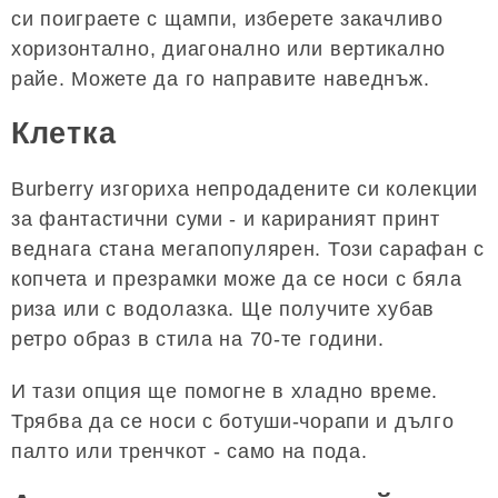
си поиграете с щампи, изберете закачливо
хоризонтално, диагонално или вертикално
райе. Можете да го направите наведнъж.
Клетка
Burberry изгориха непродадените си колекции
за фантастични суми - и карираният принт
веднага стана мегапопулярен. Този сарафан с
копчета и презрамки може да се носи с бяла
риза или с водолазка. Ще получите хубав
ретро образ в стила на 70-те години.
И тази опция ще помогне в хладно време.
Трябва да се носи с ботуши-чорапи и дълго
палто или тренчкот - само на пода.