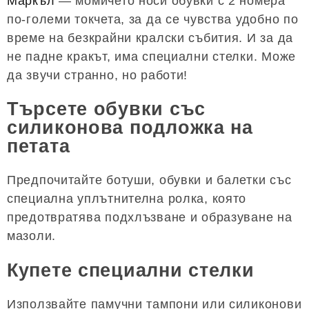
Маркъл
— момичето носи обувки с 2 номера
по-големи токчета, за да се чувства удобно по
време на безкрайни кралски събития. И за да
не падне кракът, има специални стелки. Може
да звучи странно, но работи!
Търсете обувки със
силиконова подложка на
петата
Предпочитайте ботуши, обувки и балетки със
специална уплътнителна ролка, която
предотвратява подхлъзване и образуване на
мазоли.
Купете специални стелки
Използвайте памучни тампони или силиконови