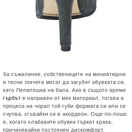
За съжаление, собствениците на миниатюрни
и тесни токчета могат да загубят обувката си,
като Пепеляшка на бала. Ако в същото време
гърбът
е направен от мек материал, тогава в
процеса на чорап той губи формата си или се
счупва, сгъвайки се в акордеон. Още по-лошо
е, когато хлабавите обувки търкат крака,
причинявайки постоянен дискомфорт.