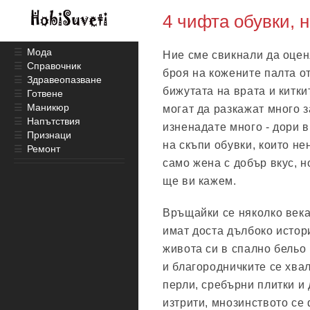
4 чифта обувки, 
☰
Мода
Ние сме свикнали да оце
☰
Справочник
броя на кожените палта о
☰
Здравеопазване
бижутата на врата и китк
☰
Готвене
☰
Маникюр
могат да разкажат много з
☰
Напътствия
изненадате много - дори в
☰
Признаци
на скъпи обувки, които не
☰
Ремонт
само жена с добър вкус, н
ще ви кажем.
Връщайки се няколко века
имат доста дълбоко истор
живота си в спално бельо
и благородничките се хвал
перли, сребърни плитки и 
изтрити, мнозинството се