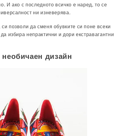
о. И ако с последното всичко е наред, то се
универсалност ни изневерява.
 си позволи да сменя обувките си поне всеки
а да избира непрактични и дори екстравагантни
 необичаен дизайн