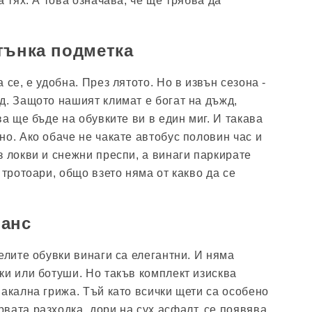
а тях. А това означава, че ще трябва да
тънка подметка
 се, е удобна. През лятото. Но в извън сезона -
д. Защото нашият климат е богат на дъжд,
ва ще бъде на обувките ви в един миг. И такава
но. Ако обаче не чакате автобус половин час и
з локви и снежни преспи, а винаги паркирате
 тротоари, общо взето няма от какво да се
юанс
елите обувки винаги са елегантни. И няма
ки или ботуши. Но такъв комплект изисква
иакална грижа. Тъй като всички щети са особено
вата разходка, дори на сух асфалт, се появява