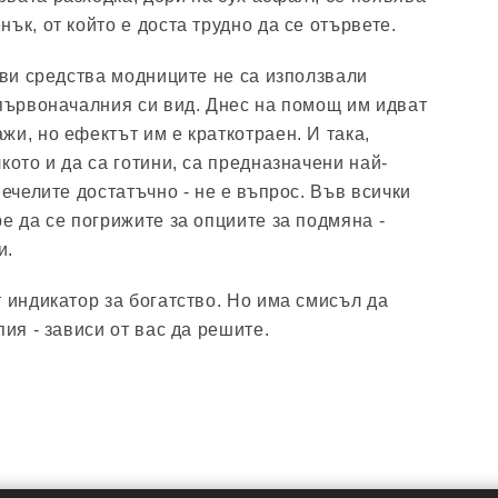
ък, от който е доста трудно да се отървете.
кви средства модниците не са използвали
 първоначалния си вид. Днес на помощ им идват
жи, но ефектът им е краткотраен. И така,
кото и да са готини, са предназначени най-
печелите достатъчно - не е въпрос. Във всички
е да се погрижите за опциите за подмяна -
и.
 индикатор за богатство. Но има смисъл да
пия - зависи от вас да решите.