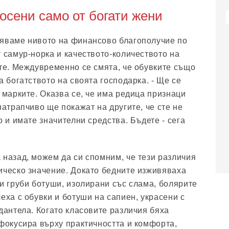
носени само от богати жени
няваме нивото на финансово благополучие по
т самур-норка и качеството-количеството на
ите. Междувременно се смята, че обувките също
а богатството на своята господарка. - Ще се
 марките. Оказва се, че има редица признаци
натрапчиво ще покажат на другите, че сте не
о и имате значителни средства. Бъдете - сега
 назад, можем да си спомним, че тези различия
ическо значение. Докато бедните изживяваха
 и груби ботуши, изолирани със слама, болярите
еха с обувки и ботуши на сапиен, украсени с
дантела. Когато класовите различия бяха
 фокусира върху практичността и комфорта,