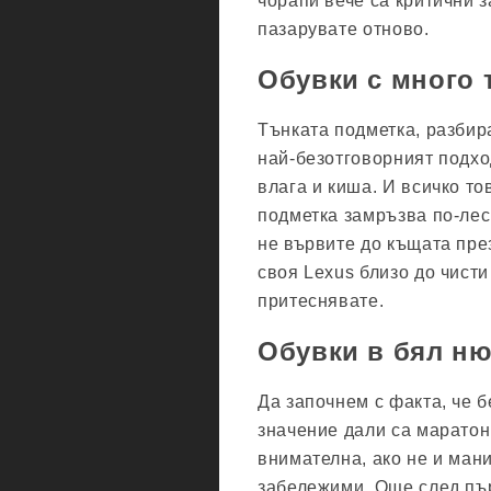
чорапи вече са критични з
пазарувате отново.
Обувки с много 
Тънката подметка, разбира
най-безотговорният подхо
влага и киша. И всичко то
подметка замръзва по-лес
не вървите до къщата пре
своя Lexus близо до чисти
притеснявате.
Обувки в бял н
Да започнем с факта, че б
значение дали са маратон
внимателна, ако не и ман
забележими. Още след пър