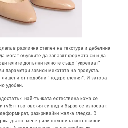
длага в различна степен на текстура и дебелина
 да могат обувките да запазят формата си и да
водителите допълнителноте също "укрепват"
ези параметри зависи мекотата на продукта.
а лишени от подобни "подкрепления". И затова
но удобен.
достатък: най-тънката естествена кожа се
и губят търговския си вид и бързо се износват:
деформират, разкривайки жалка гледка. В
ържа дълго, месец или половина интензивни