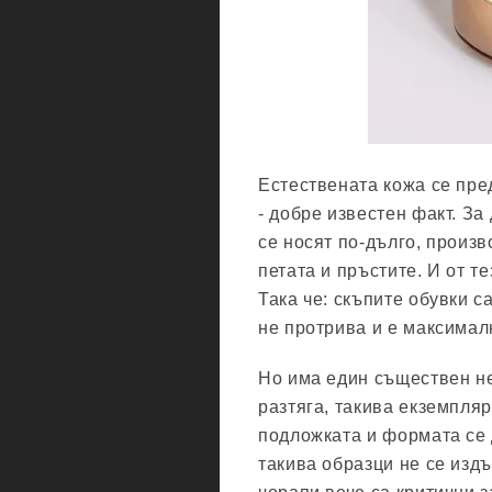
Естествената кожа се пре
- добре известен факт. За
се носят по-дълго, произ
петата и пръстите. И от т
Така че: скъпите обувки с
не протрива и е максимал
Но има един съществен не
разтяга, такива екземпляр
подложката и формата се 
такива образци не се изд