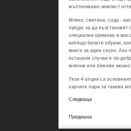
жълтеникаво-землист оттен
Мляко, сметана, сода - ка
преди, за да възстановят
специални кремове и маса
кипящо белите обувки, кол
много за един сезон. Ако 
останали случаи е по-добр
млечни или бежови нюанс
Тези 4 опции са основният
харчите пари за такива ко
Следваща
Предишна