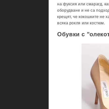
на фуксия или смарагд, ка
оборудване и не са подхо
крещят, че кокошките не х
всяка рокля или костюм.
Обувки с "олеко