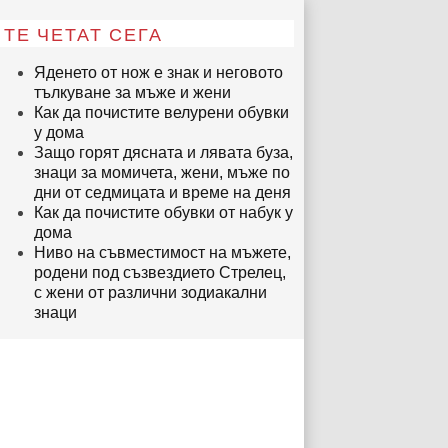
ТЕ ЧЕТАТ СЕГА
Яденето от нож е знак и неговото
тълкуване за мъже и жени
Как да почистите велурени обувки
у дома
Защо горят дясната и лявата буза,
знаци за момичета, жени, мъже по
дни от седмицата и време на деня
Как да почистите обувки от набук у
дома
Ниво на съвместимост на мъжете,
родени под съзвездието Стрелец,
с жени от различни зодиакални
знаци