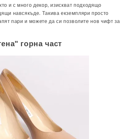
кто и с много декор, изискват подходящо
дящи навсякъде. Такива екземпляри просто
апят пари и можете да си позволите нов чифт за
тена" горна част