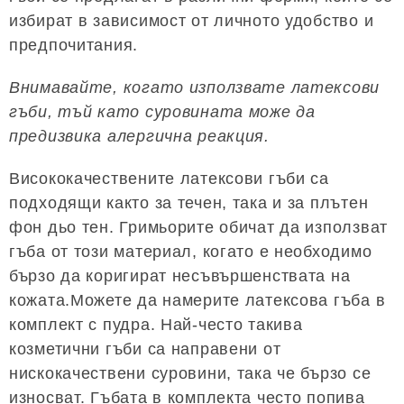
избират в зависимост от личното удобство и
предпочитания.
Внимавайте, когато използвате латексови
гъби, тъй като суровината може да
предизвика алергична реакция.
Висококачествените латексови гъби са
подходящи както за течен, така и за плътен
фон дьо тен. Гримьорите обичат да използват
гъба от този материал, когато е необходимо
бързо да коригират несъвършенствата на
кожата.Можете да намерите латексова гъба в
комплект с пудра. Най-често такива
козметични гъби са направени от
нискокачествени суровини, така че бързо се
износват. Гъбата в комплекта често попива