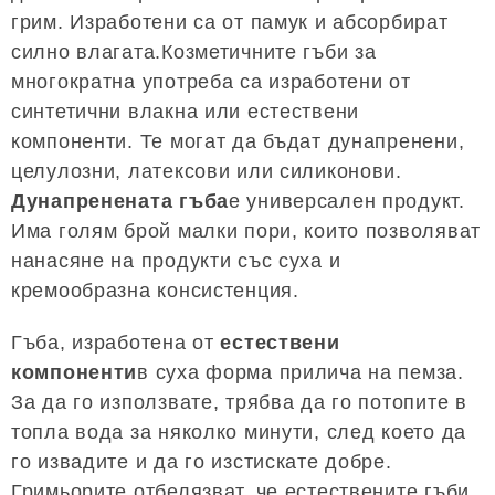
грим. Изработени са от памук и абсорбират
силно влагата.Козметичните гъби за
многократна употреба са изработени от
синтетични влакна или естествени
компоненти. Те могат да бъдат дунапренени,
целулозни, латексови или силиконови.
Дунапренената гъба
е универсален продукт.
Има голям брой малки пори, които позволяват
нанасяне на продукти със суха и
кремообразна консистенция.
Гъба, изработена от
естествени
компоненти
в суха форма прилича на пемза.
За да го използвате, трябва да го потопите в
топла вода за няколко минути, след което да
го извадите и да го изстискате добре.
Гримьорите отбелязват, че естествените гъби