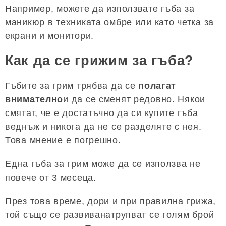
Например, можете да използвате гъба за
маникюр в техниката омбре или като четка за
екрани и монитори.
Как да се грижим за гъба?
Гъбите за грим трябва да се
полагат
внимателно
и да се сменят редовно. Някои
смятат, че е достатъчно да си купите гъба
веднъж и никога да не се разделяте с нея.
Това мнение е погрешно.
Една гъба за грим може да се използва не
повече от 3 месеца.
През това време, дори и при правилна грижа,
той също се развиванатрупват се голям брой