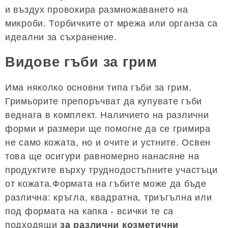
и въздух провокира размножаването на
микроби. Торбичките от мрежа или органза са
идеални за съхранение.
Видове гъби за грим
Има няколко основни типа гъби за грим.
Гримьорите препоръчват да купувате гъби
веднага в комплект. Наличието на различни
форми и размери ще помогне да се гримира
не само кожата, но и очите и устните. Освен
това ще осигури равномерно нанасяне на
продуктите върху труднодостъпните участъци
от кожата.Формата на гъбите може да бъде
различна: кръгла, квадратна, триъгълна или
под формата на капка - всички те са
подходящи
за различни козметични