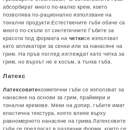
абсорбират много по-малко крем, което
позволява по-рационално използване на
тонални продукти.Естествените гъби обаче са
много по-скъпи от синтетичните Гъбите за
красота под формата на
четки
се използват
като апликатори за сенки или за нанасяне на
грим. На пръв поглед изглеждат като четка за
грим, но върхът не е косъм, а тънка гъба.
Латекс
Латексовите
козметични гъби се използват за
нанасяне на основи за грим, праймери и
тонални кремове. Меки на допир, гъбите имат
еластична текстура, която влияе върху
равномерното нанасяне на грима.Латексовите
гъби се предлагат в различни форми, които се