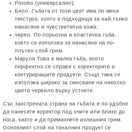
Розово (универсално);
Бяло. Гъбата от този цвят има по-мека
текстура, която е подходяща за най-тънко
нанасяне и чувствителна кожа;
черен. По-порьозна и еластична гъба,
която се използва за нанасяне на по-
плътен слой грим.
Маруля Това е малка гъба, която
перфектно се справя с коректорите и
контуриращите продукти. Също така се
използва широко за смесване на няколко
цвята червило върху устните.
Със заострената страна на гъбата е по-удобно
да нанесете коректор под очите или близо до
носа, както и да премахнете излишния грим.
Основният слой на тоналния продукт се