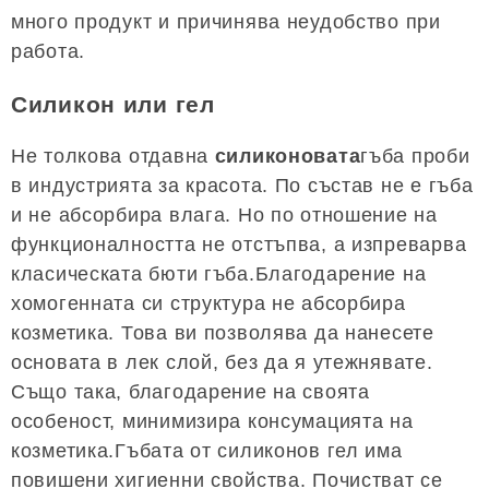
много продукт и причинява неудобство при
работа.
Силикон или гел
Не толкова отдавна
силиконовата
гъба проби
в индустрията за красота. По състав не е гъба
и не абсорбира влага. Но по отношение на
функционалността не отстъпва, а изпреварва
класическата бюти гъба.Благодарение на
хомогенната си структура не абсорбира
козметика. Това ви позволява да нанесете
основата в лек слой, без да я утежнявате.
Също така, благодарение на своята
особеност, минимизира консумацията на
козметика.Гъбата от силиконов гел има
повишени хигиенни свойства. Почистват се