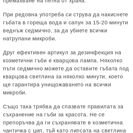
премахване на петна от храна.
При редовна употреба си струва да накиснете
гъбата в гореща вода и сапун за 15-20 минути
веднъж седмично, за да убиете всички
натрупани микроби.
Друг ефективен артикул за дезинфекция на
козметични гъби е кварцова лампа. Няколко
пъти седмично можете да оставите гъбата под
кварцова светлина за няколко минути, което
ще гарантира унищожаването на всички
микроби.
Също така трябва да спазвате правилата за
съхранение на гъби за красота. Не се
препоръчва да ги съхранявате в козметична
чантичка с цип, тъй като липсата на светлина