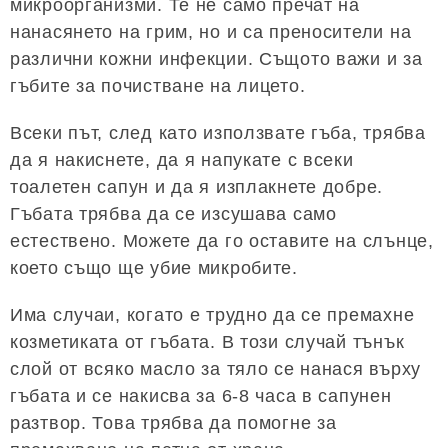
микроорганизми. Те не само пречат на
нанасянето на грим, но и са преносители на
различни кожни инфекции. Същото важи и за
гъбите за почистване на лицето.
Всеки път, след като използвате гъба, трябва
да я накиснете, да я напукате с всеки
тоалетен сапун и да я изплакнете добре.
Гъбата трябва да се изсушава само
естествено. Можете да го оставите на слънце,
което също ще убие микробите.
Има случаи, когато е трудно да се премахне
козметиката от гъбата. В този случай тънък
слой от всяко масло за тяло се нанася върху
гъбата и се накисва за 6-8 часа в сапунен
разтвор. Това трябва да помогне за