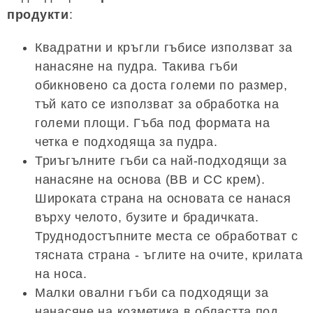
продукти
:
Квадратни и кръгли гъбисе използват за
нанасяне на пудра. Такива гъби
обикновено са доста големи по размер,
тъй като се използват за обработка на
големи площи. Гъба под формата на
четка е подходяща за пудра.
Триъгълните гъби са най-подходящи за
нанасяне на основа (BB и CC крем).
Широката страна на основата се нанася
върху челото, бузите и брадичката.
Труднодостъпните места се обработват с
тясната страна - ъглите на очите, крилата
на носа.
Малки овални гъби са подходящи за
нанасяне на козметика в областта под