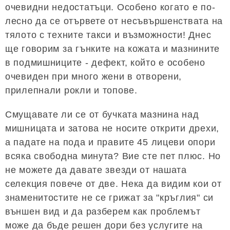
очевидни недостатъци. Особено когато е по-
лесно да се отървете от несъвършенствата на
тялото с техните такси и възможности! Днес
ще говорим за гънките на кожата и мазнините
в подмишниците - дефект, който е особено
очевиден при много жени в отворени,
прилепнали рокли и топове.
Смущавате ли се от бучката мазнина над
мишницата и затова не носите открити дрехи,
а падате на пода и правите 45 лицеви опори
всяка свободна минута? Вие сте пет плюс. Но
не можете да давате звезди от нашата
селекция повече от две. Нека да видим кои от
знаменитостите не се грижат за "кръглия" си
външен вид и да разберем как проблемът
може да бъде решен дори без услугите на