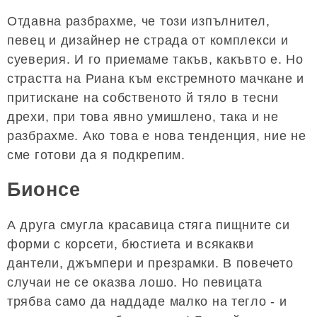
Отдавна разбрахме, че този изпълнител,
певец и дизайнер не страда от комплекси и
суеверия. И го приемаме такъв, какъвто е. Но
страстта на Риана към екстремното мачкане и
притискане на собственото й тяло в тесни
дрехи, при това явно умишлено, така и не
разбрахме. Ако това е нова тенденция, ние не
сме готови да я подкрепим.
Бионсе
А друга смугла красавица стяга пищните си
форми с корсети, бюстиета и всякакви
дантели, джъмпери и презрамки. В повечето
случаи не се оказва лошо. Но певицата
трябва само да наддаде малко на тегло - и