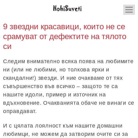
9 звездни красавици, които не се
срамуват от дефектите на тялото
си
Следим внимателно всяка поява на любимите
ни (или не любими, но толкова ярки и
скандални!) звезди. И ние очакваме от тях
съвършенство във всичко – защото те са
нашите идоли, пример и източник на
вдъхновение. Очакванията обаче не винаги се
оправдават.
И с цялата лоялност към нашите домашни
любимци, не можем да затворим очите си за