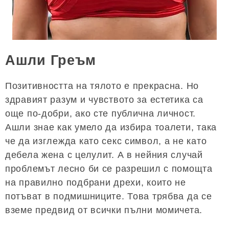
Ашли Греъм
Позитивността на тялото е прекрасна. Но
здравият разум и чувството за естетика са
още по-добри, ако сте публична личност.
Ашли знае как умело да избира тоалети, така
че да изглежда като секс символ, а не като
дебела жена с целулит. А в нейния случай
проблемът лесно би се разрешил с помощта
на правилно подбрани дрехи, които не
потъват в подмишниците. Това трябва да се
вземе предвид от всички пълни момичета.