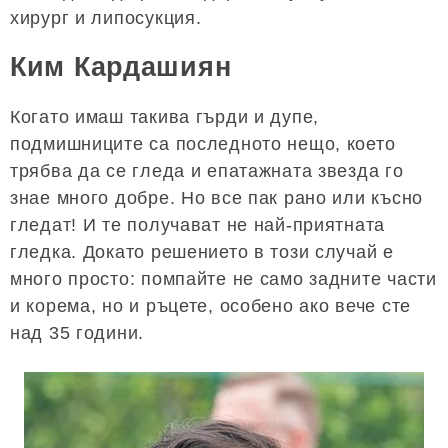
хирург и липосукция.
Ким Кардашиян
Когато имаш такива гърди и дупе,
подмишниците са последното нещо, което
трябва да се гледа и епатажната звезда го
знае много добре. Но все пак рано или късно
гледат! И те получават не най-приятната
гледка. Докато решението в този случай е
много просто: помпайте не само задните части
и корема, но и ръцете, особено ако вече сте
над 35 години.