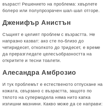
възраст! Решението на проблема: хвърлете
болеро или полупрозрачен шал-шал отгоре.
Дженифър Анистън
Същият е целият проблем с възрастта. Не
напразно казват: ако сте по-близо до
четиридесет, отколкото до тридесет, е време
да преразгледате целесъобразността на
откритите и тесни тоалети.
Алесандра Амброзио
И тук проблемът е естественото отпускане на
кожата, свързано с възрастта, защото по
тялото на супермодела няма нито капка
излишни мазнини. Какво може да се направи: