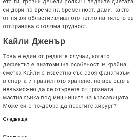
ето ги, грозни дебели ролки! Гледайте диетата
си дори по време на бременност, дами, както
от някои областиизлишното тегло на тялото се
отстранява с голяма трудност.
Кайли Дженър
Това е един от редките случаи, когато
дефектът е анатомична особеност. В крайна
сметка Кайли е известна със своя фанатизъм
в спорта и правилното хранене, но все още е
невъзможно да се отървете от грозната
мастна гънка под мишниците на красавицата.
Може би е по-добре да посетите хирург?
Следваща