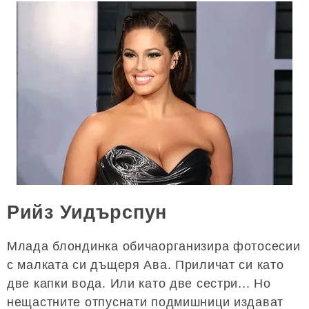
Рийз Уидърспун
Млада блондинка обичаорганизира фотосесии
с малката си дъщеря Ава. Приличат си като
две капки вода. Или като две сестри... Но
нещастните отпуснати подмишници издават