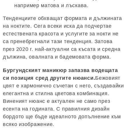
например матова и лъскава.
Тенденциите обхващат формата и дължината
на ноктите. Сега всеки иска да подчертае
естествената красота и услугите за нокти не
са пренебрегнали тази тенденция. Затова
през 2020 г. най-актуални са късата и средна
дължина, овалната и бадемовата форма.
Бургундският маникюр запазва водещата
си позиция сред другите нюанси.
Бежовият
цвят е хармонично съчетан с него, създавайки
елегантна и стилна цветова комбинация.
Виненият нюанс е актуален не само през
есента на годината. С правилния дизайн
бордото ще бъде идеалното допълнение към
всяко изображение.