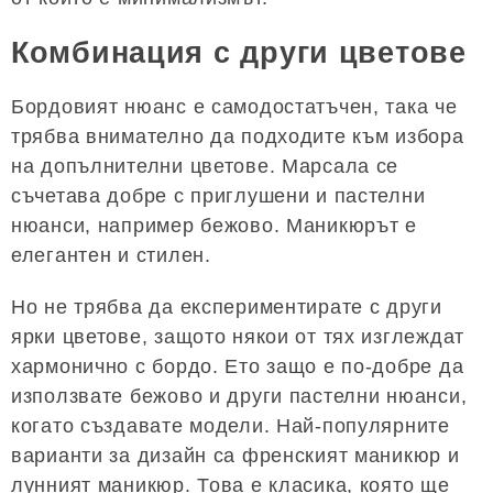
Комбинация с други цветове
Бордовият нюанс е самодостатъчен, така че
трябва внимателно да подходите към избора
на допълнителни цветове. Марсала се
съчетава добре с приглушени и пастелни
нюанси, например бежово. Маникюрът е
елегантен и стилен.
Но не трябва да експериментирате с други
ярки цветове, защото някои от тях изглеждат
хармонично с бордо. Ето защо е по-добре да
използвате бежово и други пастелни нюанси,
когато създавате модели. Най-популярните
варианти за дизайн са френският маникюр и
лунният маникюр. Това е класика, която ще