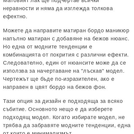
Матовият лак ще подчертае всички
неравности и няма да изглежда толкова
ефектно.
Можете да направите матиран бордо маникюр
напълно матиран с добавяне на бежов нюанс.
Но една от модните тенденции е
комбинацията от покрития с различни ефекти.
Следователно, един от нюансите може да се
използва за начертаване на "лъскав" модел.
Чертежът ще бъде по-изразителен, ако е
направен в цвят бордо на бежов фон.
Тази опция за дизайн е подходяща за всяко
събитие. Основното нещо е да изберете
подходящ модел. Когато избирате модел, не
трябва да забравяте модните тенденции, една
от които е минимализмът.