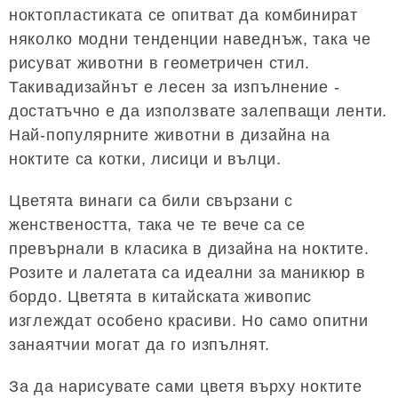
ноктопластиката се опитват да комбинират
няколко модни тенденции наведнъж, така че
рисуват животни в геометричен стил.
Такивадизайнът е лесен за изпълнение -
достатъчно е да използвате залепващи ленти.
Най-популярните животни в дизайна на
ноктите са котки, лисици и вълци.
Цветята винаги са били свързани с
женствеността, така че те вече са се
превърнали в класика в дизайна на ноктите.
Розите и лалетата са идеални за маникюр в
бордо. Цветята в китайската живопис
изглеждат особено красиви. Но само опитни
занаятчии могат да го изпълнят.
За да нарисувате сами цветя върху ноктите