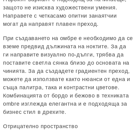
защото не изисква художествени умения.
Направете с четкасамо опитни занаятчии
могат да направят плавен преход.
При създаването на омбре е необходимо да се
вземе предвид дължината на ноктите. За да
ги направите визуално по-дълги, трябва да
поставите светла сянка близо до основата на
чинията. За да създадете градиентен преход,
можете да използвате както нюанси от една и
съща палитра, така и контрастни цветове.
Комбинацията от бордо и бежово в техниката
ombre изглежда елегантна и е подходяща за
бизнес стил в дрехите.
Отрицателно пространство