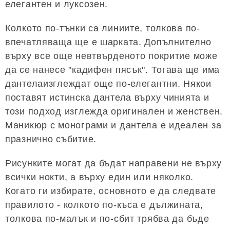
елегантен и луксозен.
Колкото по-тънки са линиите, толкова по-
впечатляваща ще е шарката. Допълнително
върху все още невтвърденото покритие може
да се нанесе "кадифен пясък". Тогава ще има
дантелаизглеждат още по-елегантни. Някои
поставят истинска дантела върху чинията и
този подход изглежда оригинален и женствен.
Маникюр с монограми и дантела е идеален за
празнично събитие.
Рисунките могат да бъдат направени не върху
всички нокти, а върху един или няколко.
Когато ги избирате, основното е да следвате
правилото - колкото по-къса е дължината,
толкова по-малък и по-сбит трябва да бъде