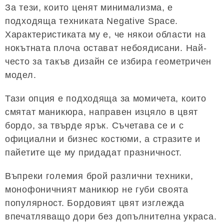
За тези, които ценят минимализма, е
подходяща техниката Negative Space.
Характеристиката му е, че някои области на
нокътната плоча остават небоядисани. Най-
често за такъв дизайн се избира геометричен
модел.
Тази опция е подходяща за момичета, които
смятат маникюра, направен изцяло в цвят
бордо, за твърде ярък. Съчетава се и с
официални и бизнес костюми, а стразите и
пайетите ще му придадат празничност.
Въпреки големия брой различни техники,
монофоничният маникюр не губи своята
популярност. Бордовият цвят изглежда
впечатляващо дори без допълнителна украса.