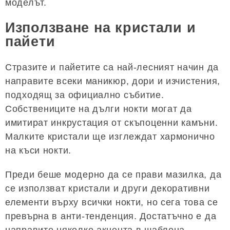
моделът.
Използване на кристали и
пайети
Стразите и пайетите са най-лесният начин да
направите всеки маникюр, дори и изчистения,
подходящ за официално събитие.
Собствениците на дълги нокти могат да
имитират инкрустация от скъпоценни камъни.
Малките кристали ще изглеждат хармонично
на къси нокти.
Преди беше модерно да се прави мазилка, да
се използват кристали и други декоративни
елементи върху всички нокти, но сега това се
превърна в анти-тенденция. Достатъчно е да
направите няколко акцента в шаблона,