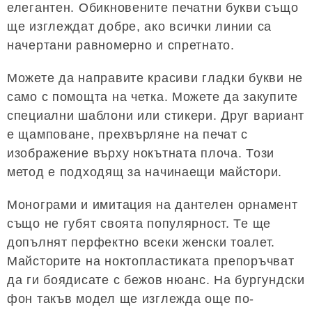
елегантен. Обикновените печатни букви също
ще изглеждат добре, ако всички линии са
начертани равномерно и спретнато.
Можете да направите красиви гладки букви не
само с помощта на четка. Можете да закупите
специални шаблони или стикери. Друг вариант
е щамповане, прехвърляне на печат с
изображение върху нокътната плоча. Този
метод е подходящ за начинаещи майстори.
Монограми и имитация на дантелен орнамент
също не губят своята популярност. Те ще
допълнят перфектно всеки женски тоалет.
Майсторите на ноктопластиката препоръчват
да ги боядисате с бежов нюанс. На бургундски
фон такъв модел ще изглежда още по-