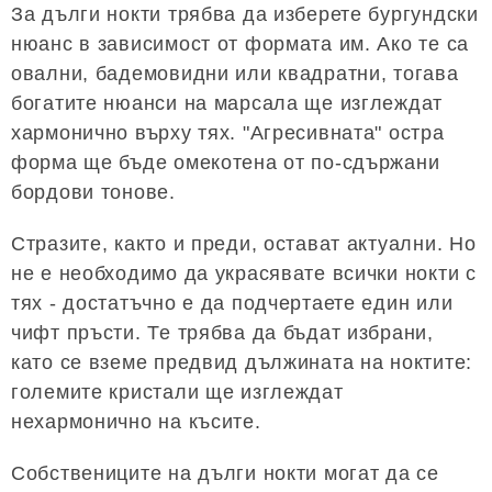
За дълги нокти трябва да изберете бургундски
нюанс в зависимост от формата им. Ако те са
овални, бадемовидни или квадратни, тогава
богатите нюанси на марсала ще изглеждат
хармонично върху тях. "Агресивната" остра
форма ще бъде омекотена от по-сдържани
бордови тонове.
Стразите, както и преди, остават актуални. Но
не е необходимо да украсявате всички нокти с
тях - достатъчно е да подчертаете един или
чифт пръсти. Те трябва да бъдат избрани,
като се вземе предвид дължината на ноктите:
големите кристали ще изглеждат
нехармонично на късите.
Собствениците на дълги нокти могат да се