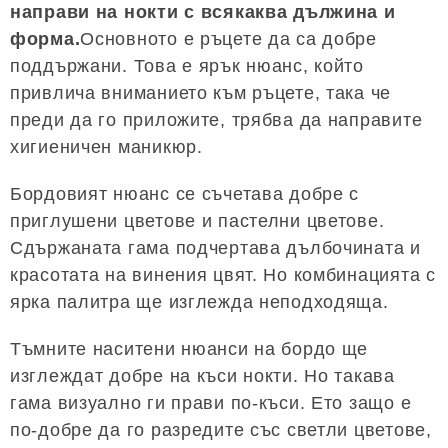
направи на нокти с всякаква дължина и
форма.
Основното е ръцете да са добре
поддържани. Това е ярък нюанс, който
привлича вниманието към ръцете, така че
преди да го приложите, трябва да направите
хигиеничен маникюр.
Бордовият нюанс се съчетава добре с
приглушени цветове и пастелни цветове.
Сдържаната гама подчертава дълбочината и
красотата на винения цвят. Но комбинацията с
ярка палитра ще изглежда неподходяща.
Тъмните наситени нюанси на бордо ще
изглеждат добре на къси нокти. Но такава
гама визуално ги прави по-къси. Ето защо е
по-добре да го разредите със светли цветове,