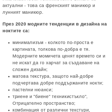
актуални - това са френският маникюр и
лунният маникюр.
През 2020 модните тенденции в дизайна на
ноктите са:
минимализъм - колкото по-проста е
картината, толкова по-добра е тя.
Модерните момичета ценят времето си и
не искат да го харчат за създаване на
сложен дизайн;
матова текстура, защото най-добре
подчертава добре поддържаните нокти;
пастелни нюанси;
триене и "биене" техникистъкло",
Отрицателно пространство;
комбинация от различни текстури,