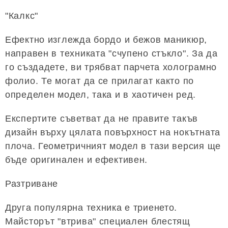
"Калкс"
Ефектно изглежда бордо и бежов маникюр,
направен в техниката "счупено стъкло". За да
го създадете, ви трябват парчета холограмно
фолио. Те могат да се прилагат както по
определен модел, така и в хаотичен ред.
Експертите съветват да не правите такъв
дизайн върху цялата повърхност на нокътната
плоча. Геометричният модел в тази версия ще
бъде оригинален и ефективен.
Разтриване
Друга популярна техника е триенето.
Майсторът "втрива" специален блестящ