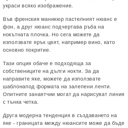
украси всяко изображение.
Във френския маникюр пастелният нюанс е
фон, а друг нюанс подчертава ръба на
нокътната плочка. Но сега можете да
използвате ярък цвят, например вино, като
основно покритие.
Тази опция обаче е подходяща за
собствениците на дълги нокти. За да
направите яке, можете да използвате
шаблонапод формата на залепени ленти.
Опитните занаятчии могат да нарисуват линия
с тънка четка.
Друга модерна тенденция в създаването на
яке - границата между нюансите може да бъде