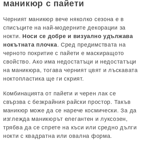
маникюр с пайети
Черният маникюр вече няколко сезона е в
списъците на най-модерните декорации за
нокти.
Носи се добре и визуално удължава
нокътната плочка
. Сред предимствата на
черното покритие с пайети е маскиращото
свойство. Ако има недостатъци и недостатъци
на маникюра, тогава черният цвят и лъскавата
ноктопластика ще ги скрият.
Комбинацията от пайети и черен лак се
свързва с безкрайния райски простор. Такъв
маникюр може да се нарече космически. За да
изглежда маникюрът елегантен и луксозен,
трябва да се спрете на къси или средно дълги
нокти с квадратна или овална форма.