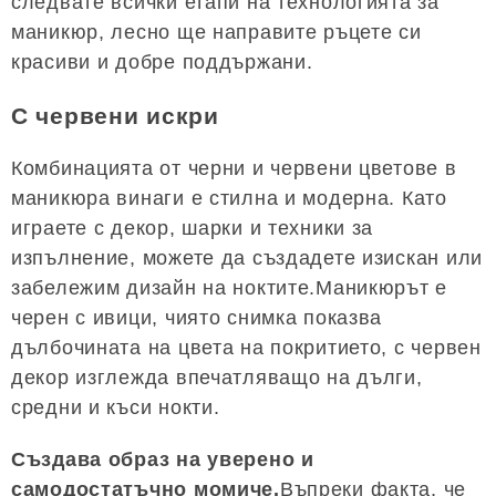
следвате всички етапи на технологията за
маникюр, лесно ще направите ръцете си
красиви и добре поддържани.
С червени искри
Комбинацията от черни и червени цветове в
маникюра винаги е стилна и модерна. Като
играете с декор, шарки и техники за
изпълнение, можете да създадете изискан или
забележим дизайн на ноктите.Маникюрът е
черен с ивици, чиято снимка показва
дълбочината на цвета на покритието, с червен
декор изглежда впечатляващо на дълги,
средни и къси нокти.
Създава образ на уверено и
самодостатъчно момиче.
Въпреки факта, че