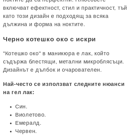
включват ефектност, стил и практичност, тъй
като този дизайн е подходящ за всяка
дължина и форма на ноктите.
Черно котешко око с искри
"Котешко око" в маникюра е лак, който
съдържа блестящи, метални микроблясъци.
Дизайнът е дълбок и очарователен.
Най-често се използват следните нюанси
на гел лак:
Син.
Виолетово.
Емералд.
Червен.