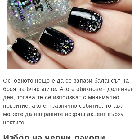
Основното нещо е да се запази балансът на
броя на блясъците. Ако е обикновен делничен
ден, тогава те се използват с минимално
покритие, ако е празнично събитие, тогава
можете да направите искрящ акцент върху
ноктите.
Избор на черни лакови