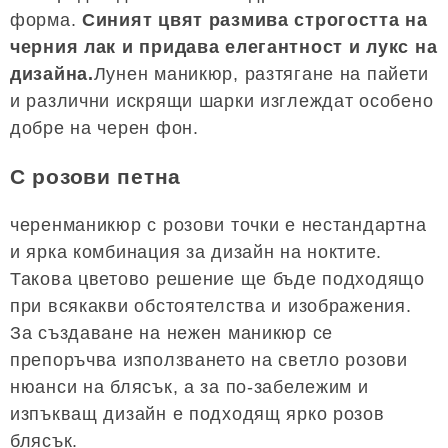
форма.
Синият цвят размива строгостта на
черния лак и придава елегантност и лукс на
дизайна.
Лунен маникюр, разтягане на пайети
и различни искрящи шарки изглеждат особено
добре на черен фон.
С розови петна
черенманикюр с розови точки е нестандартна
и ярка комбинация за дизайн на ноктите.
Такова цветово решение ще бъде подходящо
при всякакви обстоятелства и изображения.
За създаване на нежен маникюр се
препоръчва използването на светло розови
нюанси на блясък, а за по-забележим и
изпъкващ дизайн е подходящ ярко розов
блясък.