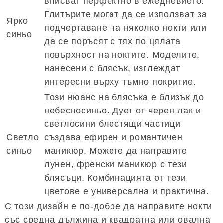
вписват перфектно в ежедневието.
Глитърите могат да се използват за
Ярко
подчертаване на няколко нокти или
синьо
да се поръсят с тях по цялата
повърхност на ноктите. Моделите,
нанесени с блясък, изглеждат
интересни върху тъмно покритие.
Този нюанс на блясъка е близък до
небесносиньо. Дует от черен лак и
светлосини блестящи частици
Светло
създава ефирен и романтичен
синьо
маникюр. Можете да направите
лунен, френски маникюр с тези
блясъци. Комбинацията от тези
цветове е универсална и практична.
С този дизайн е по-добре да направите нокти
със средна дължина и квадратна или овална