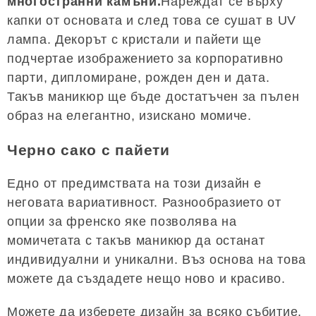
многостранни камъни.
Нареждат се върху
капки от основата и след това се сушат в UV
лампа. Декорът с кристали и пайети ще
подчертае изображението за корпоративно
парти, дипломиране, рожден ден и дата.
Такъв маникюр ще бъде достатъчен за пълен
образ на елегантно, изискано момиче.
Черно сако с пайети
Едно от предимствата на този дизайн е
неговата вариативност. Разнообразието от
опции за френско яке позволява на
момичетата с такъв маникюр да останат
индивидуални и уникални. Въз основа на това
можете да създадете нещо ново и красиво.
Можете да изберете дизайн за всяко събитие,