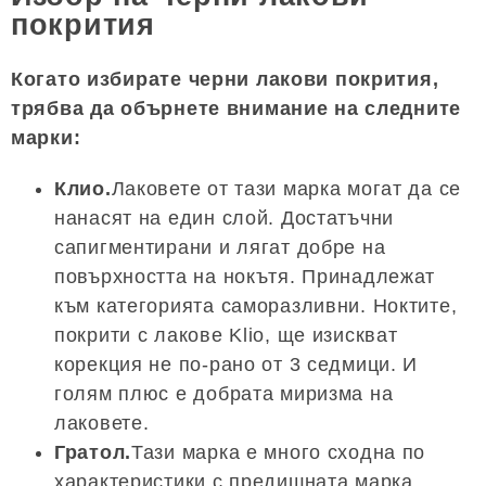
покрития
Когато избирате черни лакови покрития,
трябва да обърнете внимание на следните
марки:
Клио.
Лаковете от тази марка могат да се
нанасят на един слой. Достатъчни
сапигментирани и лягат добре на
повърхността на нокътя. Принадлежат
към категорията саморазливни. Ноктите,
покрити с лакове Klio, ще изискват
корекция не по-рано от 3 седмици. И
голям плюс е добрата миризма на
лаковете.
Гратол.
Тази марка е много сходна по
характеристики с предишната марка