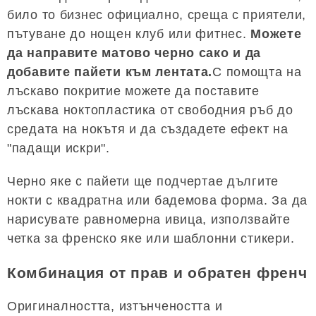
било то бизнес официално, среща с приятели,
пътуване до нощен клуб или фитнес.
Можете
да направите матово черно сако и да
добавите пайети към лентата.
С помощта на
лъскаво покритие можете да поставите
лъскава ноктопластика от свободния ръб до
средата на нокътя и да създадете ефект на
"падащи искри".
Черно яке с пайети ще подчертае дългите
нокти с квадратна или бадемова форма. За да
нарисувате равномерна ивица, използвайте
четка за френско яке или шаблонни стикери.
Комбинация от прав и обратен френч
Оригиналността, изтънчеността и