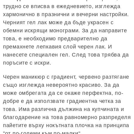
трудно се вписва в ежедневието, изглежда
хармонично в празнични и вечерни настройки.
Черният гел лак може да бъде украсен с
обемни искрящи монограми. За да направите
това, е необходимо предварително да
премахнете лепкавия слой черен лак. И
нанесете специален гел. След това трябва да
поръсите с искри.
Черен маникюр с градиент, червено разтягане
също изглежда невероятно красиво. За да
може омбрегата да се окаже перфектна, по-
добре е да използвате градиентна четка за
това. Има различна дължина на купчината и
благодарение на това равномерно разпределя
пайетите върху нокътната плочка на принципа
"от по-големи към по-малки".