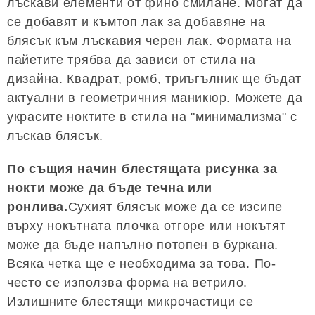
лъскави елементи от фино смилане. Могат да
се добавят и къмтоп лак за добавяне на
блясък към лъскавия черен лак. Формата на
пайетите трябва да зависи от стила на
дизайна. Квадрат, ромб, триъгълник ще бъдат
актуални в геометричния маникюр. Можете да
украсите ноктите в стила на "минимализма" с
лъскав блясък.
По същия начин блестящата рисунка за
нокти може да бъде течна или
ронлива.
Сухият блясък може да се изсипе
върху нокътната плочка отгоре или нокътят
може да бъде напълно потопен в буркана.
Всяка четка ще е необходима за това. По-
често се използва форма на ветрило.
Излишните блестящи микрочастици се