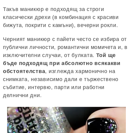
Такъв маникюр е подходящ за строги
класически дрехи (в комбинация с красиви
бижута, покрити с камъни), вечерни рокли.
Черният маникюр с пайети често се избира от
публични личности, романтични момичета и, в
изключителни случаи, от булката.
Той ще
бъде подходящ при абсолютно всякакви
обстоятелства
, изглежда хармонично на
снимката, независимо дали е тържествено
събитие, интервю, парти или работни
делнични дни.