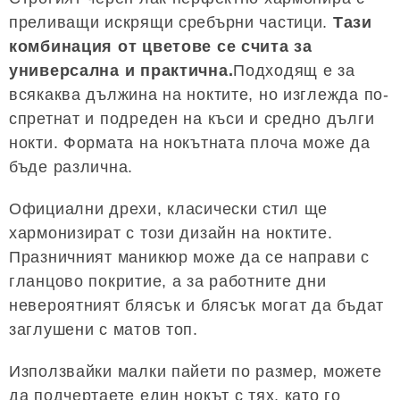
преливащи искрящи сребърни частици.
Тази
комбинация от цветове се счита за
универсална и практична.
Подходящ е за
всякаква дължина на ноктите, но изглежда по-
спретнат и подреден на къси и средно дълги
нокти. Формата на нокътната плоча може да
бъде различна.
Официални дрехи, класически стил ще
хармонизират с този дизайн на ноктите.
Празничният маникюр може да се направи с
гланцово покритие, а за работните дни
невероятният блясък и блясък могат да бъдат
заглушени с матов топ.
Използвайки малки пайети по размер, можете
да подчертаете един нокът с тях, като го