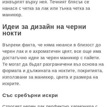
изхвърлят върху нея. Течният блясък се
нанася с четка за лак или тънка четка за
маникюр.
Идеи за дизайн на черни
нокти
Въпреки факта, че няма нюанси в близост до
черен лак и е ахроматичен цвят, все още има
достатъчно идеи за черен маникюр с пайети.
Те могат да бъдат разграничени въз основа на
формата и дължината на ноктите, покритията,
използвани за маникюр, цвета и размера на
искрите.
Със сребърни искри
Строгият черен лак перфектно хармонира с