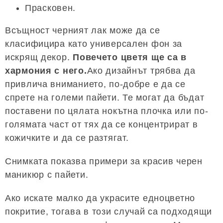
Прасковен.
Всъщност черният лак може да се
класифицира като универсален фон за
искрящ декор.
Повечето цветя ще са в
хармония с него.
Ако дизайнът трябва да
привлича вниманието, по-добре е да се
спрете на големи пайети. Те могат да бъдат
поставени по цялата нокътна плочка или по-
голямата част от тях да се концентрират в
кожичките и да се разтягат.
Снимката показва примери за красив черен
маникюр с пайети.
Ако искате малко да украсите едноцветно
покритие, тогава в този случай са подходящи