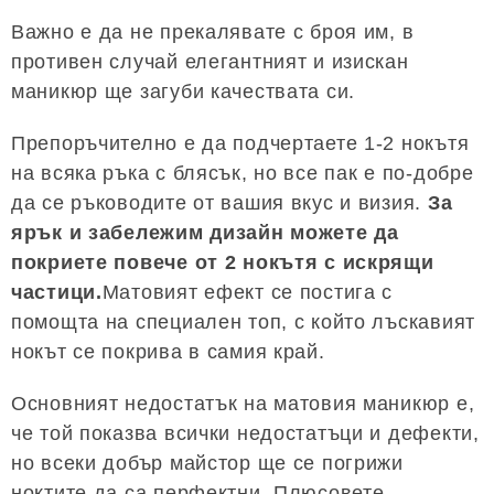
Важно е да не прекалявате с броя им, в
противен случай елегантният и изискан
маникюр ще загуби качествата си.
Препоръчително е да подчертаете 1-2 нокътя
на всяка ръка с блясък, но все пак е по-добре
да се ръководите от вашия вкус и визия.
За
ярък и забележим дизайн можете да
покриете повече от 2 нокътя с искрящи
частици.
Матовият ефект се постига с
помощта на специален топ, с който лъскавият
нокът се покрива в самия край.
Основният недостатък на матовия маникюр е,
че той показва всички недостатъци и дефекти,
но всеки добър майстор ще се погрижи
ноктите да са перфектни. Плюсовете