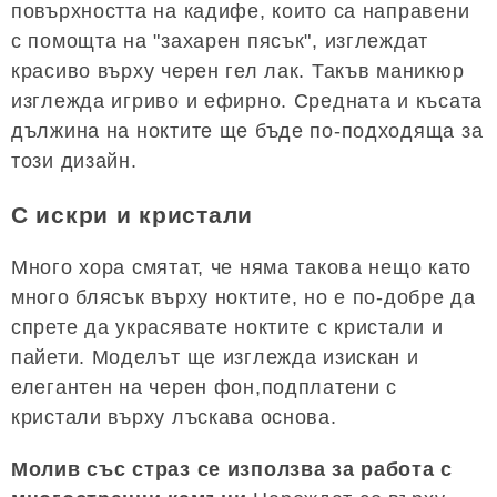
повърхността на кадифе, които са направени
с помощта на "захарен пясък", изглеждат
красиво върху черен гел лак. Такъв маникюр
изглежда игриво и ефирно. Средната и късата
дължина на ноктите ще бъде по-подходяща за
този дизайн.
С искри и кристали
Много хора смятат, че няма такова нещо като
много блясък върху ноктите, но е по-добре да
спрете да украсявате ноктите с кристали и
пайети. Моделът ще изглежда изискан и
елегантен на черен фон,подплатени с
кристали върху лъскава основа.
Молив със страз се използва за работа с