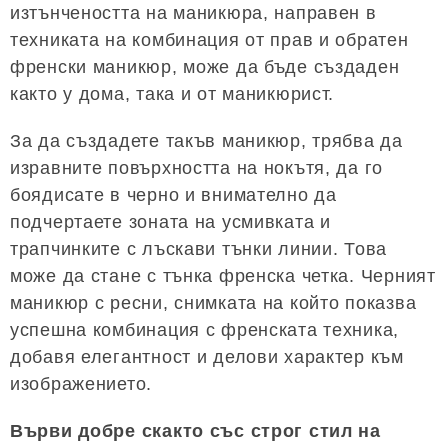
изтънчеността на маникюра, направен в
техниката на комбинация от прав и обратен
френски маникюр, може да бъде създаден
както у дома, така и от маникюрист.
За да създадете такъв маникюр, трябва да
изравните повърхността на нокътя, да го
боядисате в черно и внимателно да
подчертаете зоната на усмивката и
трапчинките с лъскави тънки линии. Това
може да стане с тънка френска четка. Черният
маникюр с ресни, снимката на който показва
успешна комбинация с френската техника,
добавя елегантност и делови характер към
изображението.
Върви добре скакто със строг стил на