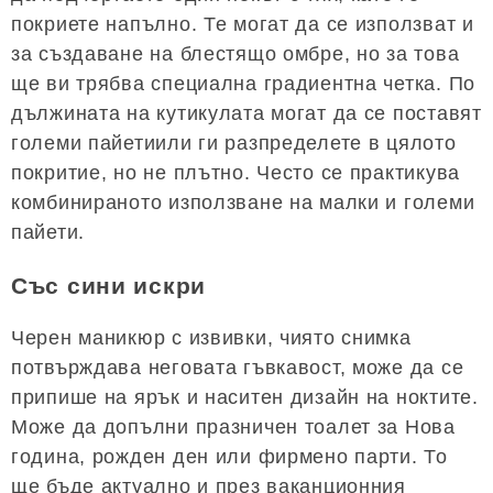
покриете напълно. Те могат да се използват и
за създаване на блестящо омбре, но за това
ще ви трябва специална градиентна четка. По
дължината на кутикулата могат да се поставят
големи пайетиили ги разпределете в цялото
покритие, но не плътно. Често се практикува
комбинираното използване на малки и големи
пайети.
Със сини искри
Черен маникюр с извивки, чиято снимка
потвърждава неговата гъвкавост, може да се
припише на ярък и наситен дизайн на ноктите.
Може да допълни празничен тоалет за Нова
година, рожден ден или фирмено парти. То
ще бъде актуално и през ваканционния