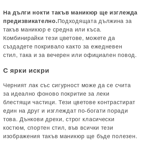
На дълги нокти такъв маникюр ще изглежда
предизвикателно.
Подходящата дължина за
такъв маникюр е средна или къса.
Комбинирайки тези цветове, можете да
създадете покривало както за ежедневен
стил, така и за вечерен или официален повод.
С ярки искри
Черният лак със сигурност може да се счита
за идеално фоново покритие за леки
блестящи частици. Тези цветове контрастират
един на друг и изглеждат по-богати поради
това. Дънкови дрехи, строг класически
костюм, спортен стил, във всички тези
изображения такъв маникюр ще бъде полезен.