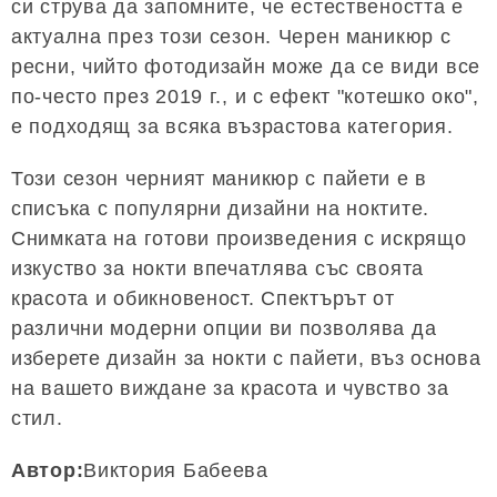
си струва да запомните, че естествеността е
актуална през този сезон. Черен маникюр с
ресни, чийто фотодизайн може да се види все
по-често през 2019 г., и с ефект "котешко око",
е подходящ за всяка възрастова категория.
Този сезон черният маникюр с пайети е в
списъка с популярни дизайни на ноктите.
Снимката на готови произведения с искрящо
изкуство за нокти впечатлява със своята
красота и обикновеност. Спектърът от
различни модерни опции ви позволява да
изберете дизайн за нокти с пайети, въз основа
на вашето виждане за красота и чувство за
стил.
Автор:
Виктория Бабеева