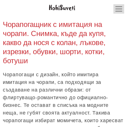
Чорапогащник с имитация на
чорапи. Снимка, къде да купя,
какво да нося с колан, лъкове,
изрезки, обувки, шорти, котки,
ботуши
Чорапогащи с дизайн, който имитира
имитация на чорапи, са подходящи за
създаване на различни образи: от
флиртуващо-романтично до официално-
бизнес. Те остават в списъка на модните
неща, не губят своята актуалност. Такива
чорапогащи избират момичета, които харесват