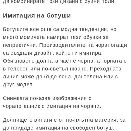
да комбинирате този дизайн с буйни поли.
Имитация на ботуши
Ботушите все още са модна тенденция, но
много момичета намират тези обувки за
непрактични. Производителите на чорапогащи
са създали дизайн, който ги имитира.
Обикновено долната част е черна, а горната е
в телесен или по-светъл нюанс. Преходната
линия може да бъде ясна, дантелена или с
друг модел.
Снимката показва изображения с
чорапогащник с имитация на чорапи.
Долнището винаги е от по-плътна материя, за
да придаде имитация на свободен ботуш.