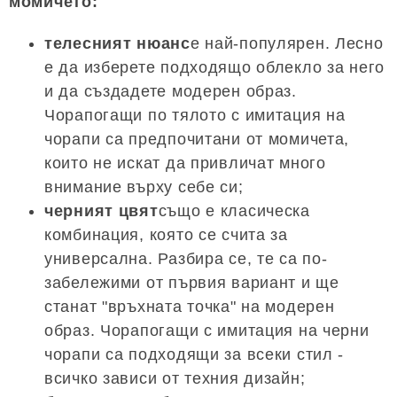
момичето:
телесният нюанс
е най-популярен. Лесно
е да изберете подходящо облекло за него
и да създадете модерен образ.
Чорапогащи по тялото с имитация на
чорапи са предпочитани от момичета,
които не искат да привличат много
внимание върху себе си;
черният цвят
също е класическа
комбинация, която се счита за
универсална. Разбира се, те са по-
забележими от първия вариант и ще
станат "връхната точка" на модерен
образ. Чорапогащи с имитация на черни
чорапи са подходящи за всеки стил -
всичко зависи от техния дизайн;