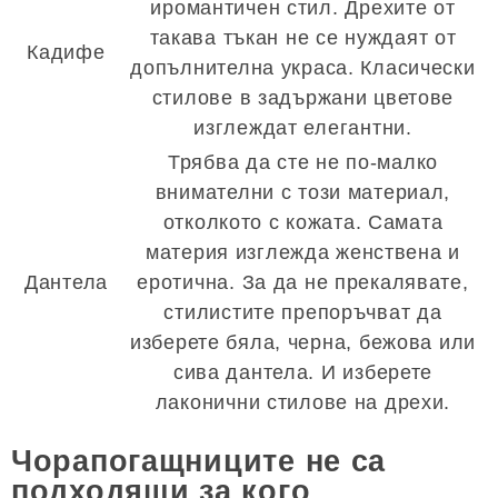
иромантичен стил. Дрехите от
такава тъкан не се нуждаят от
Кадифе
допълнителна украса. Класически
стилове в задържани цветове
изглеждат елегантни.
Трябва да сте не по-малко
внимателни с този материал,
отколкото с кожата. Самата
материя изглежда женствена и
Дантела
еротична. За да не прекалявате,
стилистите препоръчват да
изберете бяла, черна, бежова или
сива дантела. И изберете
лаконични стилове на дрехи.
Чорапогащниците не са
подходящи за кого