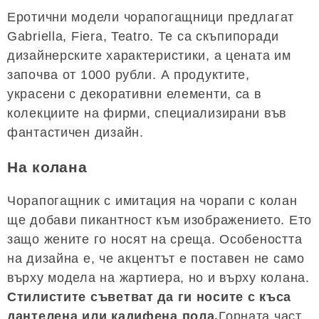
Еротични модели чорапогащници предлагат
Gabriella, Fiera, Teatro. Те са скъпипоради
дизайнерските характеристики, а цената им
започва от 1000 рубли. А продуктите,
украсени с декоративни елементи, са в
колекциите на фирми, специализирани във
фантастичен дизайн.
На колана
Чорапогащник с имитация на чорапи с колан
ще добави пикантност към изображението. Ето
защо жените го носят на среща. Особеността
на дизайна е, че акцентът е поставен не само
върху модела на жартиера, но и върху колана.
Стилистите съветват да ги носите с къса
дантелена или кадифена пола.
Горната част