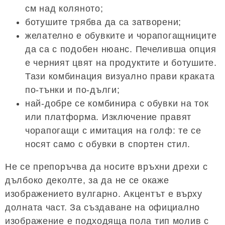
см над коляното;
ботушите трябва да са затворени;
желателно е обувките и чорапогащниците
да са с подобен нюанс. Печеливша опция
е черният цвят на продуктите и ботушите.
Тази комбинация визуално прави краката
по-тънки и по-дълги;
най-добре се комбинира с обувки на ток
или платформа. Изключение правят
чорапогащи с имитация на голф: те се
носят само с обувки в спортен стил.
Не се препоръчва да носите връхни дрехи с
дълбоко деколте, за да не се окаже
изображението вулгарно. Акцентът е върху
долната част. За създаване на официално
изображение е подходяща пола тип молив с