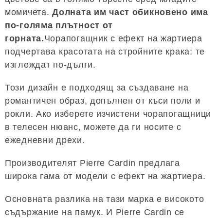
момичета.
Долната им част обикновено има
по-голяма плътност от
горната.
Чорапогащник с ефект на жартиера
подчертава красотата на стройните крака: те
изглеждат по-дълги.
Този дизайн е подходящ за създаване на
романтичен образ, допълнен от къси поли и
рокли. Ако изберете изчистени чорапогащници
в телесен нюанс, можете да ги носите с
ежедневни дрехи.
Производителят Pierre Cardin предлага
широка гама от модели с ефект на жартиера.
Основната разлика на тази марка е високото
съдържание на памук. И Pierre Cardin се