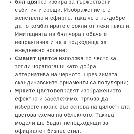
бял цвят
се избира за тържествени
събития и срещи. Изображението е
женствено и ефирно, така че е по-добре
да го комбинирате с рокли от леки тъкани.
Имитацията на бял чорап обаче е
непрактична и не е подходяща за
ежедневно носене;
Сивият цвят
се използва по-често за
топли чорапогащи като добра
алтернатива на черното. През зимата
скандинавските орнаменти са популярни;
Ярките цветове
правят изображението
ефектно и забележимо. Трябва да
изберете нюанс въз основа на цялостната
цветова схема на облеклото. Такива
модели ще бъдат неподходящи за
официален бизнес стил.