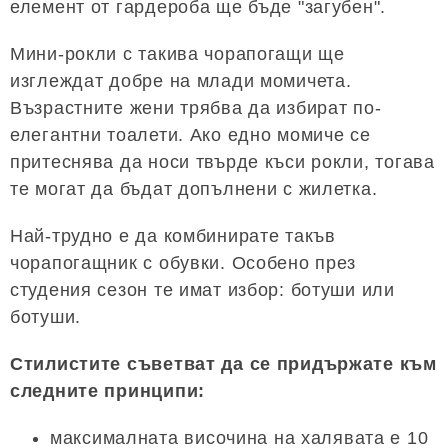
елемент от гардероба ще бъде "загубен".
Мини-рокли с такива чорапогащи ще
изглеждат добре на млади момичета.
Възрастните жени трябва да избират по-
елегантни тоалети. Ако едно момиче се
притеснява да носи твърде къси рокли, тогава
те могат да бъдат допълнени с жилетка.
Най-трудно е да комбинирате такъв
чорапогащник с обувки. Особено през
студения сезон те имат избор: ботуши или
ботуши.
Стилистите съветват да се придържате към
следните принципи:
максималната височина на халявата е 10