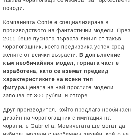
такива чорапогащи се избират за тържествени
поводи.
Компанията Conte е специализирана в
производството на фантастични модели. През
2011 беше пусната първата линия от такъв
чорапогащник, което предизвика успех сред
жените от всички възрасти.
В допълнение
към необичайния модел, горната част е
изработена, като се вземат предвид
характеристиките на всеки тип
фигура.
Цената на най-простите модели
започва от 300 рубли. и отгоре
Друг производител, който предлага необичаен
дизайн на чорапогащник с имитация на
чорапи, е Gabriella. Момичетата ще могат да
избират модели с необичаен дизайн, който не