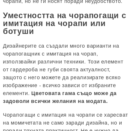
чорапи, но не ги носят поради неудобството.
Уместността на чорапогащи с
имитация на чорапи или
ботуши
Дизайнерите са създали много варианти на
чорапогащник с имитация на чорап,
използвайки различни техники. Този елемент
от гардероба не губи своята актуалност,
защото с него можете да реализирате всяко
изображение - всичко зависи от избраните
елементи.
Цветовата гама също може да
задоволи всички желания на модата.
Чорапогащи с имитация на чорапи се харесват
на момичетата не само заради дизайна, но и
поради тяхната практичност. Не е нужно да