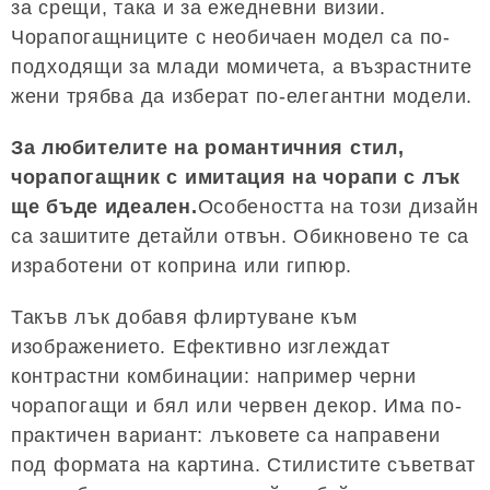
за срещи, така и за ежедневни визии.
Чорапогащниците с необичаен модел са по-
подходящи за млади момичета, а възрастните
жени трябва да изберат по-елегантни модели.
За любителите на романтичния стил,
чорапогащник с имитация на чорапи с лък
ще бъде идеален.
Особеността на този дизайн
са зашитите детайли отвън. Обикновено те са
изработени от коприна или гипюр.
Такъв лък добавя флиртуване към
изображението. Ефективно изглеждат
контрастни комбинации: например черни
чорапогащи и бял или червен декор. Има по-
практичен вариант: лъковете са направени
под формата на картина. Стилистите съветват