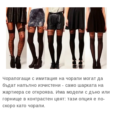
Чорапогащи с имитация на чорапи могат да
бъдат напълно изчистени - само шарката на
жартиера се откроява. Има модели с дъно или
горнище в контрастен цвят: тази опция е по-
скоро като чорапи.