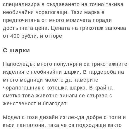
специализира в създаването на точно такива
необичайни чорапогащи. Тази марка е
предпочитана от много момичета поради
достъпната цена. Цената на трикотаж започва
от 400 рубли. и отгоре
С шарки
Напоследък много популярни са трикотажните
изделия с необичайни шарки. В гардероба на
много модници можете да намерите
чорапогащник с котешка шарка. В крайна
сметка това животно винаги се свързва с
женственост и благодат.
Модел с този дизайн изглежда добре с поли и
къси панталони, така че са подходящи както