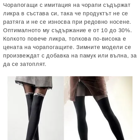
Чорапогащи с имитация на чорапи съдържат
ликра в състава си, така че продуктът не се
разтяга и не се износва при редовно носене.
Оптималното му съдържание е от 10 до 30%.
Колкото повече ликра, толкова по-висока е
цената на чорапогащите. Зимните модели се
произвеждат с добавка на памук или вълна, за
да се затоплят.