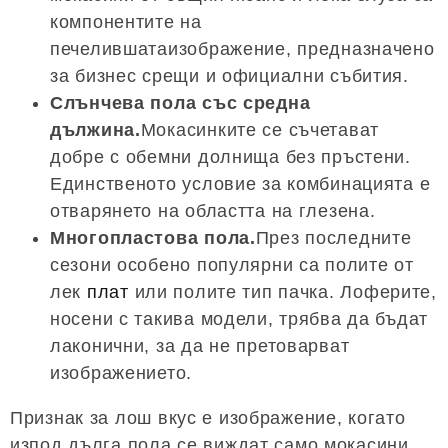
компонентите на
печелившатаизображение, предназначено
за бизнес срещи и официални събития.
Слънчева пола със средна
дължина.
Мокасинките се съчетават
добре с обемни долнища без пръстени.
Единственото условие за комбинацията е
отварянето на областта на глезена.
Многопластова пола.
През последните
сезони особено популярни са полите от
лек
плат
или полите тип пачка. Лоферите,
носени с такива модели, трябва да бъдат
лаконични, за да не претоварват
изображението.
Признак за лош вкус е изображение, когато
изпод дълга пола се виждат само мокасини