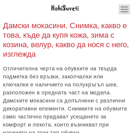
Дамски мокасини. Снимка, какво е
това, къде да купя кожа, зима с
козина, велур, какво да нося с него,
изглежда
Отличителна черта на обувките на твърда
подметка без връзки, закопчалки или
ключалки е наличието на полукръгъл шев,
разположен в предната част на модела.
Дамските мокасини са допълнени с различни
декоративни елементи. Снимките на обувките
само частично предават усещането за
комфорт и лекота, които възникват при
носенето на този тип обувки.