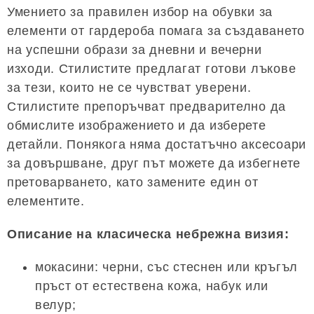
Умението за правилен избор на обувки за
елементи от гардероба помага за създаването
на успешни образи за дневни и вечерни
изходи. Стилистите предлагат готови лъкове
за тези, които не се чувстват уверени.
Стилистите препоръчват предварително да
обмислите изображението и да изберете
детайли. Понякога няма достатъчно аксесоари
за довършване, друг път можете да избегнете
претоварването, като замените един от
елементите.
Описание на класическа небрежна визия:
мокасини: черни, със стеснен или кръгъл
пръст от естествена кожа, набук или
велур;