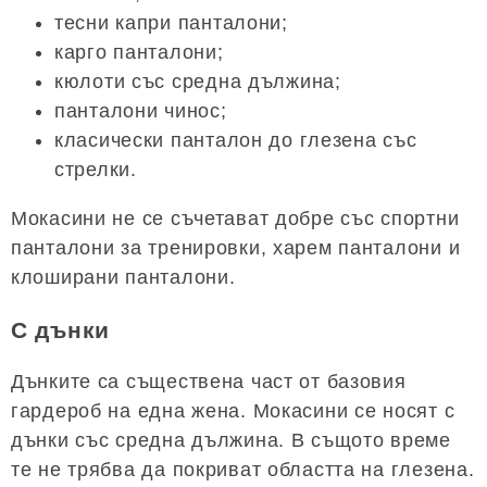
тесни капри панталони;
карго панталони;
кюлоти със средна дължина;
панталони чинос;
класически панталон до глезена със
стрелки.
Мокасини не се съчетават добре със спортни
панталони за тренировки, харем панталони и
клоширани панталони.
С дънки
Дънките са съществена част от базовия
гардероб на една жена. Мокасини се носят с
дънки със средна дължина. В същото време
те не трябва да покриват областта на глезена.