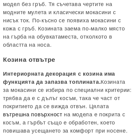
модел без гръб. Тя съчетава чертите на
модните мулета и класически мокасини с
нисък ток. По-късно се появиха мокасини с
кожа с гръб. Козината заема по-малко място
на гърба на обувкатаместа, отколкото в
областта на носа.
Козина отвътре
Интериорната декорация с козина има
функцията да запазва топлината.
Козината
за мокасини се избира по специални критерии:
трябва да е с дълъг косъм, така че част от
покритието да се вижда отвън. Цялата
вътрешна повърхност
на модела е покрита с
косъм, а гърбът също е обработен, което
повишава усещането за комфорт при носене.