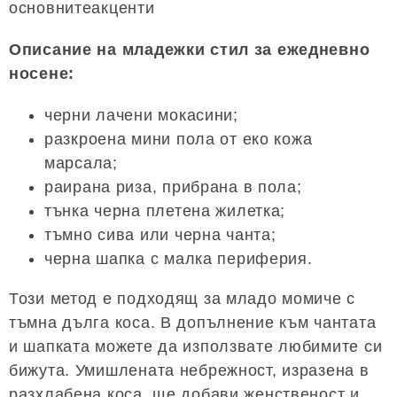
основнитеакценти
Описание на младежки стил за ежедневно
носене:
черни лачени мокасини;
разкроена мини пола от еко кожа
марсала;
раирана риза, прибрана в пола;
тънка черна плетена жилетка;
тъмно сива или черна чанта;
черна шапка с малка периферия.
Този метод е подходящ за младо момиче с
тъмна дълга коса. В допълнение към чантата
и шапката можете да използвате любимите си
бижута. Умишлената небрежност, изразена в
разхлабена коса, ще добави женственост и