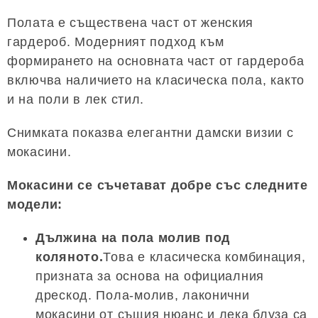
Полата е съществена част от женския
гардероб. Модерният подход към
формирането на основната част от гардероба
включва наличието на класическа пола, както
и на поли в лек стил.
Снимката показва елегантни дамски визии с
мокасини.
Мокасини се съчетават добре със следните
модели:
Дължина на пола молив под
коляното.
Това е класическа комбинация,
призната за основа на официалния
дрескод. Пола-молив, лаконични
мокасини от същия нюанс и лека блуза са