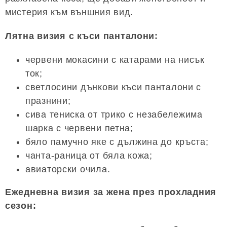
мистерия към външния вид.
Лятна визия с къси панталони:
червени мокасини с катарами на нисък
ток;
светлосини дънкови къси панталони с
празнини;
сива тениска от трико с незабележима
шарка с червени петна;
бяло памучно яке с дължина до кръста;
чанта-раница от бяла кожа;
авиаторски очила.
Ежедневна визия за жена през прохладния
сезон: