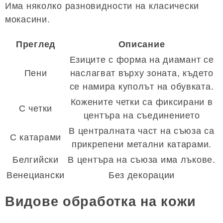
Има няколко разновидности на класически
мокасини.
Преглед
Описание
Езиците с форма на диамант се
Пени
наслагват върху зоната, където
се намира куполът на обувката.
Кожените четки са фиксирани в
С четки
центъра на съединението
В централната част на съюза са
С катарами
прикрепени метални катарами.
Белгийски
В центъра на съюза има лъкове.
Венециански
Без декорации
Видове обработка на кожи