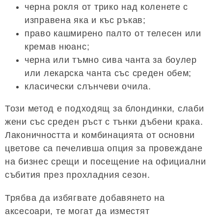
черна рокля от трико над коленете с
изправена яка и къс ръкав;
право кашмирено палто от телесен или
кремав нюанс;
черна или тъмно сива чанта за боулер
или лекарска чанта със среден обем;
класически слънчеви очила.
Този метод е подходящ за блондинки, слаби
жени със среден ръст с тънки дъбени крака.
Лаконичността и комбинацията от основни
цветове са печеливша опция за провеждане
на бизнес срещи и посещение на официални
събития през прохладния сезон.
Трябва да избягвате добавянето на
аксесоари, те могат да изместят