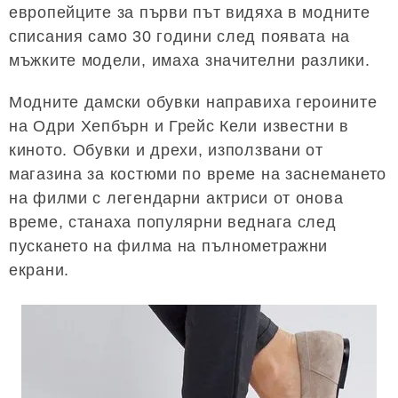
европейците за първи път видяха в модните
списания само 30 години след появата на
мъжките модели, имаха значителни разлики.
Модните дамски обувки направиха героините
на Одри Хепбърн и Грейс Кели известни в
киното. Обувки и дрехи, използвани от
магазина за костюми по време на заснемането
на филми с легендарни актриси от онова
време, станаха популярни веднага след
пускането на филма на пълнометражни
екрани.