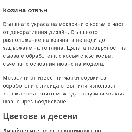
Козина отвън
Външната украса на мокасини с косъм е част
от декоративния дизайн. Външното
разположение на козината не води до
задържане на топлина. Цялата повърхност на
съюза е обработена с косъм с къс косъм,
съчетан с основния нюанс на модела.
Мокасини от известни марки обувки са
обработени с лисица отвън или използват
заешка кожа, която може да получи всякакъв
нюанс чрез боядисване.
Цветове и десени
Дизайнерите не се ограничават до