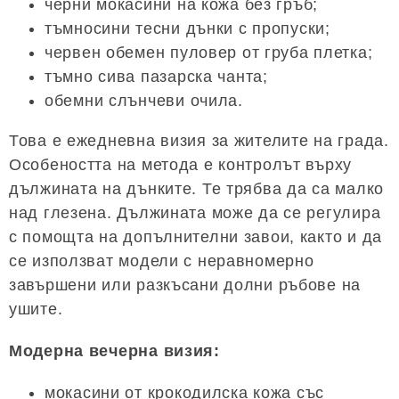
черни мокасини на кожа без гръб;
тъмносини тесни дънки с пропуски;
червен обемен пуловер от груба плетка;
тъмно сива пазарска чанта;
обемни слънчеви очила.
Това е ежедневна визия за жителите на града.
Особеността на метода е контролът върху
дължината на дънките. Те трябва да са малко
над глезена. Дължината може да се регулира
с помощта на допълнителни завои, както и да
се използват модели с неравномерно
завършени или разкъсани долни ръбове на
ушите.
Модерна вечерна визия:
мокасини от крокодилска кожа със