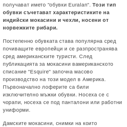
получават името "обувки Euralan".
Този тип
обувки съчетават характеристиките на
индийски мокасини и чехли, носени от
норвежките рибари.
Постепенно обувката става популярна сред
почиващите европейци и се разпространява
сред американските туристи. След
публикацията за мокасини вамериканското
списание "Esquire" започна масово
производство на този модел в Америка.
Първоначално лоферите са били
изключително мъжки обувки. Носеха се с
чорапи, носеха се под панталони или работни
униформи.
Дамските мокасини, снимки на които