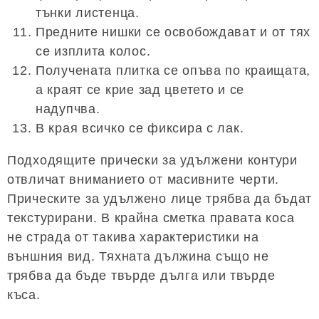
тънки листенца.
Предните нишки се освобождават и от тях
се изплита колос.
Получената плитка се опъва по краищата,
а краят се крие зад цветето и се
надупчва.
В края всичко се фиксира с лак.
Подходящите прически за удължени контури
отвличат вниманието от масивните черти.
Прическите за удължено лице трябва да бъдат
текстурирани. В крайна сметка правата коса
не страда от такива характеристики на
външния вид. Тяхната дължина също не
трябва да бъде твърде дълга или твърде
къса.