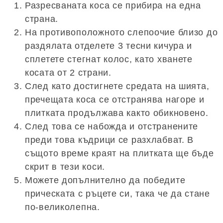
Разресваната коса се прибира на една
страна.
На противоположното слепоочие близо до
раздялата отделете 3 тесни кичура и
сплетете стегнат колос, като хванете
косата от 2 страни.
След като достигнете средата на шията,
пречещата коса се отстранява нагоре и
плитката продължава както обикновено.
След това се набожда и отстранените
преди това къдрици се разхлабват. В
същото време краят на плитката ще бъде
скрит в тези коси.
Можете допълнително да победите
прическата с ръцете си, така че да стане
по-великолепна.