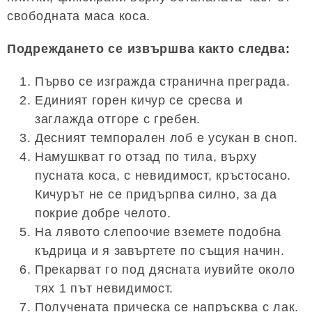
свободната маса коса.
Подреждането се извършва както следва:
Първо се изгражда странична преграда.
Единият горен кичур се сресва и
заглажда отгоре с гребен.
Десният темпорален лоб е усукан в сноп.
Намушкват го отзад по тила, върху
пусната коса, с невидимост, кръстосано.
Кичурът не се придърпва силно, за да
покрие добре челото.
На лявото слепоочие вземете подобна
къдрица и я завъртете по същия начин.
Прекарват го под дясната иувийте около
тях 1 път невидимост.
Получената прическа се напръсква с лак.