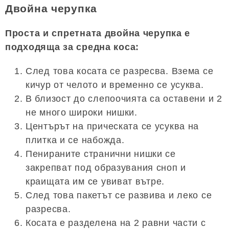
Двойна черупка
Проста и спретната двойна черупка е
подходяща за средна коса:
След това косата се разресва. Взема се
кичур от челото и временно се усуква.
В близост до слепоочията са оставени и 2
не много широки нишки.
Центърът на прическата се усуква на
плитка и се набожда.
Пенираните странични нишки се
закрепват под образувания сноп и
краищата им се увиват вътре.
След това пакетът се развива и леко се
разресва.
Косата е разделена на 2 равни части с