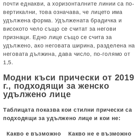
почти еднакви, а хоризонталните линии са по-
вертикални, това означава, че лицето има
удължена форма. Удължената брадичка и
високото чело също се считат за негови
признаци. Едно лице също се счита за
удължено, ако неговата ширина, разделена на
неговата дължина, дава число, по-голямо от
1,5.
Модни къси прически от 2019
г., подходящи за женско
удължено лице
Таблицата показва кои стилни прически са
подходящи за удължено лице и кои не:
Какво е възможно
Какво не е възможно