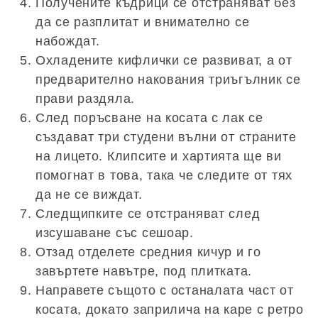
Получените къдрици се отстраняват без
да се разплитат и внимателно се
набождат.
Охладените кифлички се развиват, а от
предварително накования триъгълник се
прави раздяла.
След поръсване на косата с лак се
създават три студени вълни от страните
на лицето. Клипсите и хартията ще ви
помогнат в това, така че следите от тях
да не се виждат.
Следщипките се отстраняват след
изсушаване със сешоар.
Отзад отделете средния кичур и го
завъртете навътре, под плитката.
Направете същото с останалата част от
косата, докато заприлича на каре с ретро