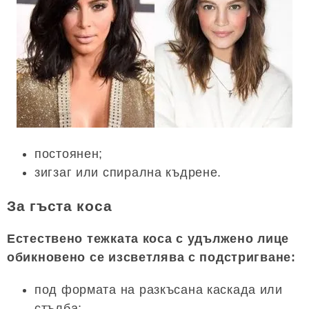
постоянен;
зигзаг или спирална къдрене.
За гъста коса
Естествено тежката коса с удължено лице
обикновено се изсветлява с подстригване:
под формата на разкъсана каскада или
стълба;