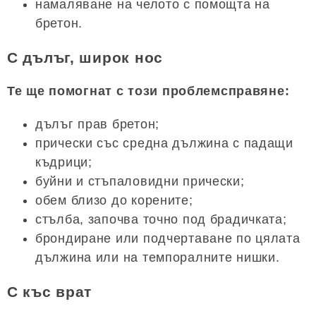
намаляване на челото с помощта на
бретон.
С дълъг, широк нос
Те ще помогнат с този проблемсправяне:
дълъг прав бретон;
прически със средна дължина с падащи
къдрици;
буйни и стъпаловидни прически;
обем близо до корените;
стълба, започва точно под брадичката;
брондиране или подчертаване по цялата
дължина или на темпоралните нишки.
С къс врат