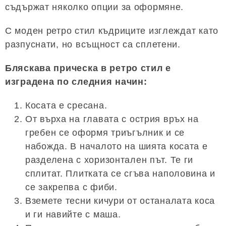
съдържат няколко опции за оформяне.
С моден ретро стил къдриците изглеждат като
разпуснати, но всъщност са сплетени.
Бляскава прическа в ретро стил е
изградена по следния начин:
Косата е сресана.
От върха на главата с острия връх на
гребен се оформя триъгълник и се
набожда. В началото на шията косата е
разделена с хоризонтален път. Те ги
сплитат. Плитката се сгъва наполовина и
се закрепва с фиби.
Вземете тесни кичури от останалата коса
и ги навийте с маша.