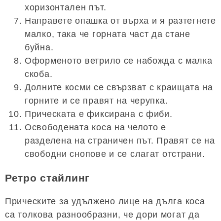
хоризонтален път.
Направете опашка от върха и я разтегнете
малко, така че горната част да стане
буйна.
Оформеното ветрило се набожда с малка
скоба.
Долните косми се свързват с краищата на
горните и се правят на черупка.
Прическата е фиксирана с фиби.
Освободената коса на челото е
разделена на страничен път. Правят се на
свободни снопове и се слагат отстрани.
Ретро стайлинг
Прическите за удължено лице на дълга коса
са толкова разнообразни, че дори могат да