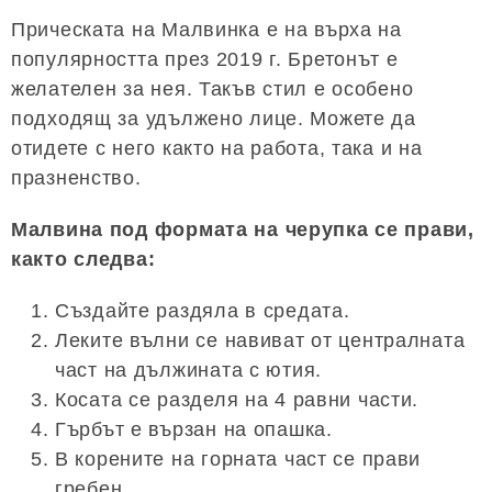
Прическата на Малвинка е на върха на
популярността през 2019 г. Бретонът е
желателен за нея. Такъв стил е особено
подходящ за удължено лице. Можете да
отидете с него както на работа, така и на
празненство.
Малвина под формата на черупка се прави,
както следва:
Създайте раздяла в средата.
Леките вълни се навиват от централната
част на дължината с ютия.
Косата се разделя на 4 равни части.
Гърбът е вързан на опашка.
В корените на горната част се прави
гребен.