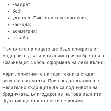
квадрат;
боб;
удължен Пикс или каре-лигавник;
каскада;
асиметрия;
стълба
Пълнотата на лицето ще бъде прикрита от
модерните дълги или асиметрични бретони в
комбинация с коса, оформена на леки вълни.
Характеристиките на тази техника стават
визуално по-малки. При средна дължина е
желателно къдриците да са под нивото на
брадичката. Благодарение на това пълните
функции ще станат почти невидими.