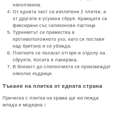
наполовина.
От едната част са изплетени 2 плитки, а
от другата е усукана сбруя. Краищата са
фиксирани със силиконови ластици.
Турникетът се премества в
противоположното ухо, като се поставя
над бретона и се убожда.
Плитките се полагат отгоре и отдолу на
сбруята. Косата е лакирана.
В близост до слепоочията се произвеждат
няколко къдрици.
Тъкане на плитка от едната страна
Прическа с плитка на храма ще изглежда
млада и модерна
: