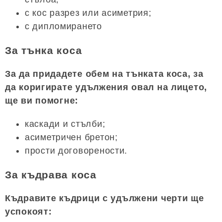
с кос разрез или асиметрия;
с дипломирането
За тънка коса
За да придадете обем на тънката коса, за
да коригирате удължения овал на лицето,
ще ви помогне:
каскади и стълби;
асиметричен бретон;
прости договорености.
За къдрава коса
Къдравите къдрици с удължени черти ще
успокоят: