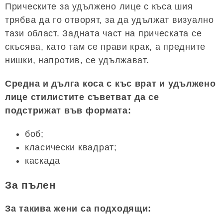
Прическите за удължено лице с къса шия
трябва да го отворят, за да удължат визуално
тази област. Задната част на прическата се
скъсява, като там се прави крак, а предните
нишки, напротив, се удължават.
Средна и дълга коса с къс врат и удължено
лице стилистите съветват да се
подстрижат във формата:
боб;
класически квадрат;
каскада
За пълен
За такива жени са подходящи: