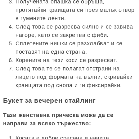
Получената опашка се обръща,
протягайки краищата си през малък отвор
в гумените ленти.
След това се разресва силно и се завива
нагоре, като се закрепва с фиби.
Сплетените нишки се разхлабват и се
поставят на една страна.
Корените на тези коси се разресват.
След това те се полагат отстрани на
лицето под формата на вълни, скривайки
краищата под снопа и ги фиксирайки.
Букет за вечерен стайлинг
Тази женствена прическа може да се
направи за всяко тържество:
Косата е добре сресана и навита.