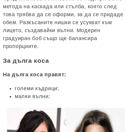
метода на каскада или стълба, която след
това трябва да се оформи, за да се придаде
обем. Разкъсаните нишки се усукват към
лицето, създавайки вълни. Модерен
градуиран боб също ще балансира
пропорциите.
За дълга коса
На дълга коса правят:
големи къдрици;
малки вълни;