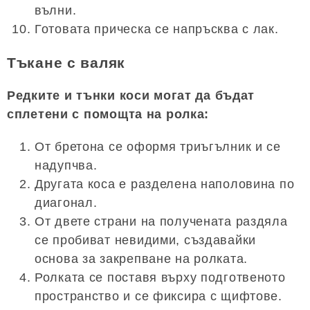
вълни.
Готовата прическа се напръсква с лак.
Тъкане с валяк
Редките и тънки коси могат да бъдат
сплетени с помощта на ролка:
От бретона се оформя триъгълник и се
надупчва.
Другата коса е разделена наполовина по
диагонал.
От двете страни на получената раздяла
се пробиват невидими, създавайки
основа за закрепване на ролката.
Ролката се поставя върху подготвеното
пространство и се фиксира с щифтове.