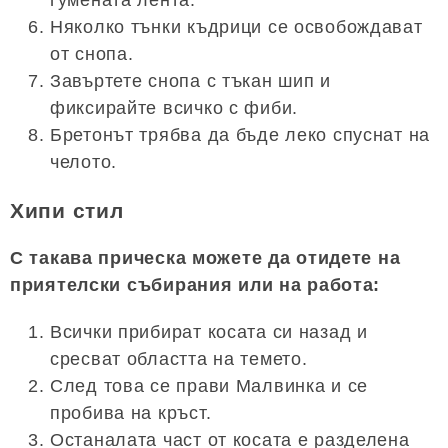
гумената лента.
Няколко тънки къдрици се освобождават
от снопа.
Завъртете снопа с тъкан шип и
фиксирайте всичко с фиби.
Бретонът трябва да бъде леко спуснат на
челото.
Хипи стил
С такава прическа можете да отидете на
приятелски събирания или на работа:
Всички прибират косата си назад и
сресват областта на темето.
След това се прави Малвинка и се
пробива на кръст.
Останалата част от косата е разделена