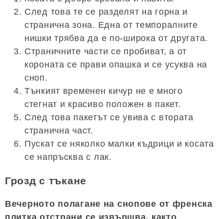
След това те се разделят на горна и
странична зона. Една от темпоралните
нишки трябва да е по-широка от другата.
Страничните части се пробиват, а от
короната се прави опашка и се усуква на
сноп.
Тънкият временен кичур не е много
стегнат и красиво положен в пакет.
След това пакетът се увива с втората
странична част.
Пускат се няколко малки къдрици и косата
се напръсква с лак.
Грозд с тъкане
Вечерното полагане на снопове от френска
плитка отстрани се извършва, както