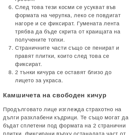
След това тези косми се усукват във
формата на черупка, леко се повдигат
нагоре и се фиксират. Гумената лента
трябва да бъде скрита от краищата на
получените топки.
Страничните части също се пенират и
правят плитки, които след това се
фиксират.
2 тънки кичура се оставят близо до
лицето за украса.
Камшичета на свободен кичур
Продълговато лице изглежда страхотно на
дълги разхлабени къдрици. Те също могат да
бъдат сплетени под формата на 2 странични
плитки, фиксирани върху останалата част от