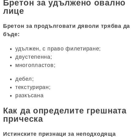
Бретон за удължено овално
лице
Бретон за продълговати дяволи трябва да
бъде:
удължен, с право филетиране;
двустепенна;
многопластов;
дебел;
текстуриран;
разкъсана
Как да определите грешната
прическа
Истинските признаци за неподходяща