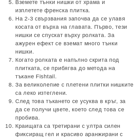
Вземете тънки нишки от храма и
изплетете френска плитка.
На 2-3 свързвания започва да се улавя
косата от върха на главата. Първо, тези
нишки се спускат върху ролката. За
ажурен ефект се вземат много тънки
нишки.
Когато ролката е напълно скрита под
плитката, се прибягва до метода на
тъкане Fishtail.
За великолепие с плетени плитки нишките
са леко изтеглени.
След това тъкането се усуква в кръг, за
да се получи цвете, което след това се
пробива.
Краищата са третирани с ултра силен
фиксиращ гел и красиво аранжирани с