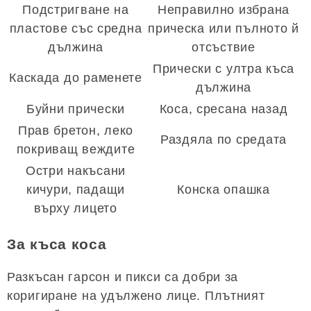
Подстригване на
Неправилно избрана
пластове със средна
прическа или пълното й
дължина
отсъствие
Прически с ултра къса
Каскада до раменете
дължина
Буйни прически
Коса, сресана назад
Прав бретон, леко
Раздяла по средата
покриващ веждите
Остри накъсани
кичури, падащи
Конска опашка
върху лицето
За къса коса
Разкъсан гарсон и пикси са добри за
коригиране на удължено лице. Плътният