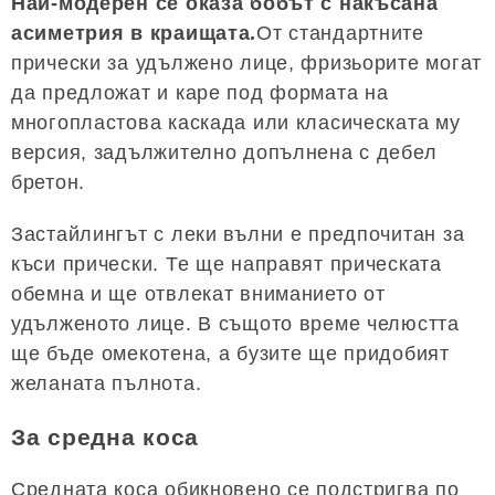
Най-модерен се оказа бобът с накъсана
асиметрия в краищата.
От стандартните
прически за удължено лице, фризьорите могат
да предложат и каре под формата на
многопластова каскада или класическата му
версия, задължително допълнена с дебел
бретон.
Застайлингът с леки вълни е предпочитан за
къси прически. Те ще направят прическата
обемна и ще отвлекат вниманието от
удълженото лице. В същото време челюстта
ще бъде омекотена, а бузите ще придобият
желаната пълнота.
За средна коса
Средната коса обикновено се подстригва по