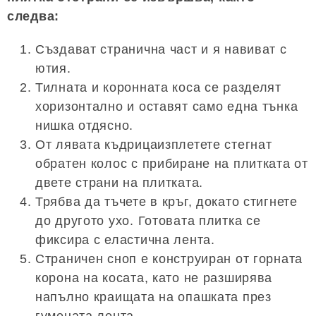
следва:
Създават странична част и я навиват с
ютия.
Тилната и коронната коса се разделят
хоризонтално и оставят само една тънка
нишка отдясно.
От лявата къдрицаизплетете стегнат
обратен колос с прибиране на плитката от
двете страни на плитката.
Трябва да тъчете в кръг, докато стигнете
до другото ухо. Готовата плитка се
фиксира с еластична лента.
Страничен сноп е конструиран от горната
корона на косата, като не разширява
напълно краищата на опашката през