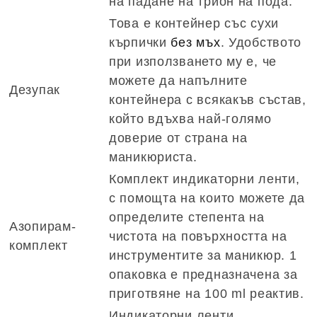
на падане на трион на пода.
Това е контейнер със сухи
кърпички
без мъх
. Удобството
при използването му е, че
можете да напълните
Дезупак
контейнера с всякакъв състав,
който вдъхва най-голямо
доверие от страна на
маникюриста.
Комплект индикаторни ленти,
с помощта на които можете да
определите степента на
Азопирам-
чистота на повърхността на
комплект
инструментите за маникюр. 1
опаковка е предназначена за
приготвяне на 100 ml реактив.
Индикаторни ленти,