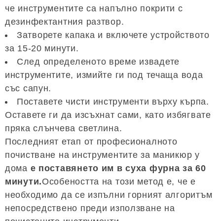
че инструментите са напълно покрити с
дезинфектантния разтвор.
Затворете капака и включете устройството
за 15-20 минути.
След определеното време извадете
инструментите, измийте ги под течаща вода
със сапун.
Поставете чисти инструменти върху кърпа.
Оставете ги да изсъхнат сами, като избягвате
пряка слънчева светлина.
Последният етап от професионалното
почистване на инструментите за маникюр у
дома
е поставянето им в суха фурна за 60
минути.
Особеността на този метод е, че е
необходимо да се изпълни горният алгоритъм
непосредствено преди използване на