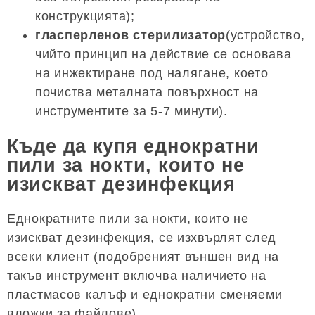
конструкцията);
гласперленов стерилизатор
(устройство,
чийто принцип на действие се основава
на инжектиране под налягане, което
почиства металната повърхност на
инструментите за 5-7 минути).
Къде да купя еднократни
пили за нокти, които не
изискват дезинфекция
Еднократните пили за нокти, които не
изискват дезинфекция, се изхвърлят след
всеки клиент (подобреният външен вид на
такъв инструмент включва наличието на
пластмасов калъф и еднократни сменяеми
вложки за файлове).