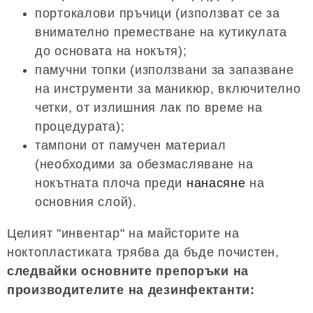
портокалови пръчици (използват се за
внимателно преместване на кутикулата
до основата на нокътя);
памучни топки (използвани за запазване
на инструменти за маникюр, включително
четки, от излишния лак по време на
процедурата);
тампони от памучен материал
(необходими за обезмасляване на
нокътната плоча преди
нанасяне
на
основния слой).
Целият "инвентар" на майсторите на
ноктопластиката трябва да бъде почистен,
следвайки основните препоръки на
производителите на дезинфектанти: