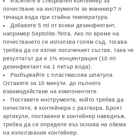
Изсипете в специален контейнер за
почистване на инструменти за маникюр? л
течаща вода при стайна температура.
Добавете 5 ml от всеки дезинфектант,
например Septolite-Tetra. Ако по време на
почистването се използва голям съд, тогава
трябва да се излее посоченият състав, така че
резултатът да е 1% концентрация (10 ml
дезинфектант на 1 литър вода).
Разбъркайте с пластмасова шпатула.
Оставете за 10 минути. до пълното
взаимодействие на компонентите.
Поставете инструмента, който трябва да
почистите, в контейнера с разтвора. Броят
артикули, поставени в контейнер наведнъж,
трябва да се определя въз основа на обема
на използвания контейнер.