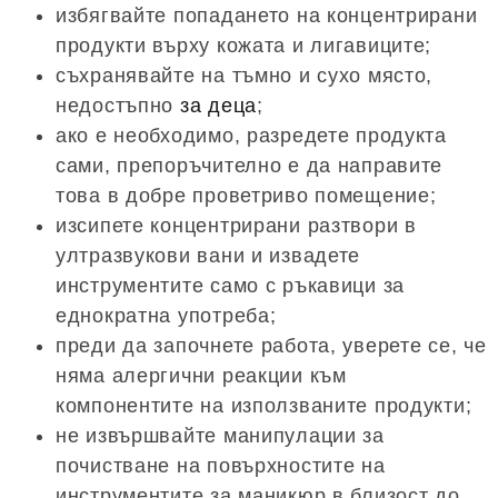
избягвайте попадането на концентрирани
продукти върху кожата и лигавиците;
съхранявайте на тъмно и сухо място,
недостъпно
за деца
;
ако е необходимо, разредете продукта
сами, препоръчително е да направите
това в добре проветриво помещение;
изсипете концентрирани разтвори в
ултразвукови вани и извадете
инструментите само с ръкавици за
еднократна употреба;
преди да започнете работа, уверете се, че
няма алергични реакции към
компонентите на използваните продукти;
не извършвайте манипулации за
почистване на повърхностите на
инструментите за маникюр в близост до