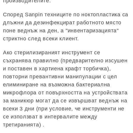
производителите.
Според Sanpin техниците по ноктопластика са
длъжни да дезинфекцират работното място
поне веднъж на ден, а "инвентаризацията"
стриктно след всеки клиент.
Ако стерилизираният инструмент се
съхранява правилно (предварително изсушен
и поставен в хартиена крафт торбичка),
повторни превантивни манипулации с цел
елиминиране на възможна бактериална
микрофлора от повърхността на устройствата
за маникюр могат да се извършват веднъж на
всеки 3 дни (при условие, че инструменти не
се използват в интервалите между
третиранията) .