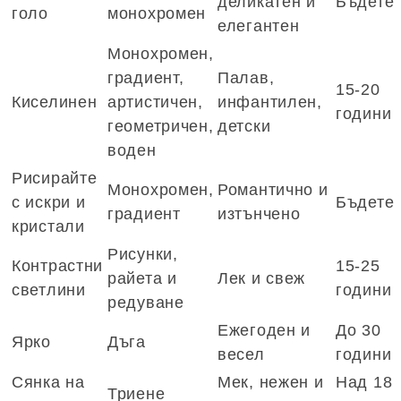
деликатен и
Бъдете
голо
монохромен
елегантен
Монохромен,
градиент,
Палав,
15-20
Киселинен
артистичен,
инфантилен,
години
геометричен,
детски
воден
Рисирайте
Монохромен,
Романтично и
с искри и
Бъдете
градиент
изтънчено
кристали
Рисунки,
Контрастни
15-25
райета и
Лек и свеж
светлини
години
редуване
Ежегоден и
До 30
Ярко
Дъга
весел
години
Сянка на
Мек, нежен и
Над 18
Триене