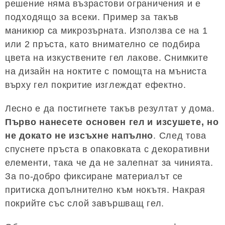
решение няма възрастови ограничения и е
подходящо за всеки. Пример за такъв
маникюр са микрозърната. Използва се на 1
или 2 пръста, като внимателно се подбира
цвета на изкуствените гел лакове. Снимките
на дизайн на ноктите с помощта на мъниста
върху гел покритие изглеждат ефектно.
Лесно е да постигнете такъв резултат у дома.
Първо нанесете основен гел и изсушете, но
не докато не изсъхне напълно
. След това
спуснете пръста в опаковката с декоративни
елементи, така че да не залепнат за чинията.
За по-добро фиксиране материалът се
притиска допълнително към нокътя. Накрая
покрийте със слой завършващ гел.