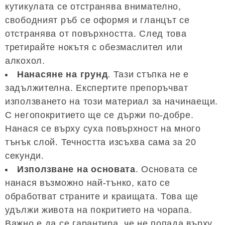
кутикулата се отстранява внимателно,
свободният ръб се оформя и гланцът се
отстранява от повърхността. След това
третирайте нокътя с обезмаслител или
алкохол.
Нанасяне на грунд
. Тази стъпка не е
задължителна. Експертите препоръчват
използването на този материал за начинаещи.
С негопокритието ще се държи по-добре.
Нанася се върху суха повърхност на много
тънък слой. Течността изсъхва сама за 20
секунди.
Използване на основата
. Основата се
нанася възможно най-тънко, като се
обработват страните и краищата. Това ще
удължи живота на покритието на чорапа.
Важно е да се гарантира, че не попада върху