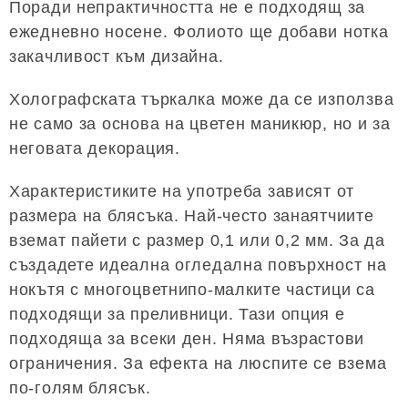
Поради непрактичността не е подходящ за
ежедневно носене. Фолиото ще добави нотка
закачливост към дизайна.
Холографската търкалка може да се използва
не само за основа на цветен маникюр, но и за
неговата декорация.
Характеристиките на употреба зависят от
размера на блясъка. Най-често занаятчиите
вземат пайети с размер 0,1 или 0,2 мм. За да
създадете идеална огледална повърхност на
нокътя с многоцветнипо-малките частици са
подходящи за преливници. Тази опция е
подходяща за всеки ден. Няма възрастови
ограничения. За ефекта на люспите се взема
по-голям блясък.