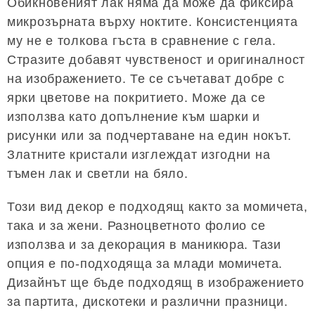
Обикновеният лак няма да може да фиксира
микрозърната върху ноктите. Консистенцията
му не е толкова гъста в сравнение с гела.
Стразите добавят чувственост и оригиналност
на изображението. Те се съчетават добре с
ярки цветове на покритието. Може да се
използва като допълнение към шарки и
рисунки или за подчертаване на един нокът.
Златните кристали изглеждат изгодни на
тъмен лак и светли на бяло.
Този вид декор е подходящ както за момичета,
така и за жени. Разноцветното фолио се
използва и за декорация в маникюра. Тази
опция е по-подходяща за млади момичета.
Дизайнът ще бъде подходящ в изображението
за партита, дискотеки и различни празници.