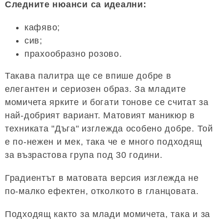
Следните нюанси са идеални:
кафяво;
сив;
прахообразно розово.
Такава палитра ще се впише добре в
елегантен и сериозен образ. За младите
момичета ярките и богати тонове се считат за
най-добрият вариант. Матовият маникюр в
техниката "Дъга" изглежда особено добре. Той
е по-нежен и мек, така че е много подходящ
за възрастова група под 30 години.
Градиентът в матовата версия изглежда не
по-малко ефектен, отколкото в гланцовата.
Подходящ както за млади момичета, така и за