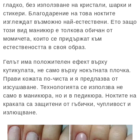
гладко, без използване на кристали, шарки и
стикери. Благодарение на това ноктите
изглеждат възможно най-естествени. Ето защо
този вид маникюр е толкова обичан от
момичета, които се придържат към
естествеността в своя образ.
Гелът има положителен ефект върху
кутикулата, не само върху нокътната плочка.
Прави кожата по-чиста и я предпазва от
изсушаване. Технологията се използва не
само в маникюра, но и в педикюра. Ноктите на
краката са защитени от гъбички, чупливост и
излющване.