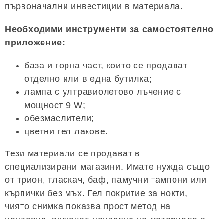
първоначални инвестиции в материала.
Необходими инструменти за самостоятелно
приложение:
база и горна част, които се продават
отделно или в една бутилка;
лампа с ултравиолетово лъчение с
мощност 9 W;
обезмаслители;
цветни гел лакове.
Тези материали се продават в
специализирани магазини. Имате нужда също
от трион, тласкач, баф, памучни тампони или
кърпички без мъх. Гел покритие за нокти,
чиято снимка показва прост метод на