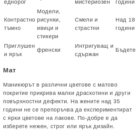
еднорог
мистериозен
години
Модели,
Контрастно
рисунки,
Смели и
Над 18
тъмно
ивици и
страстни
години
стикери
Приглушен
Интригуващ и
френски
Бъдете
и ярък
сдържан
Мат
Маникюрът в различни цветове с матово
покритие прикрива малки драскотини и други
повърхностни дефекти. На жените над 35
години не се препоръчва да експериментират
с ярки цветове на лакове. По-добре е да
изберете нежен, строг или ярък дизайн.