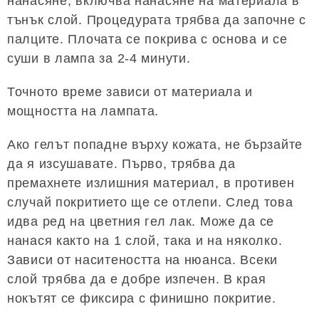
нанасяне, включва нанасяне на материала в
тънък слой. Процедурата трябва да започне с
палците. Плочата се покрива с основа и се
суши в лампа за 2-4 минути.
Точното време зависи от материала и
мощността на лампата.
Ако гелът попадне върху кожата, не бързайте
да я изсушавате. Първо, трябва да
премахнете излишния материал, в противен
случай покритието ще се отлепи. След това
идва ред на цветния гел лак. Може да се
нанася както на 1 слой, така и на няколко.
Зависи от наситеността на нюанса. Всеки
слой трябва да е добре изпечен. В края
нокътят се фиксира с финишно покритие.