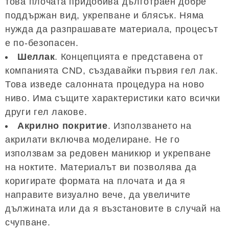
това плочата придобива дълготраен добре
поддържан вид, укрепване и блясък. Няма
нужда да разпрашавате материала, процесът
е по-безопасен.
Шеллак
. Концепцията е представена от
компанията CND, създавайки първия гел лак.
Това изведе салонната процедура на ново
ниво. Има същите характеристики като всички
други гел лакове.
Акрилно покритие
. Използването на
акрилати включва моделиране. Не го
използвам за редовен маникюр и укрепване
на ноктите. Материалът ви позволява да
коригирате формата на плочата и да я
направите визуално вече, да увеличите
дължината или да я възстановите в случай на
счупване.