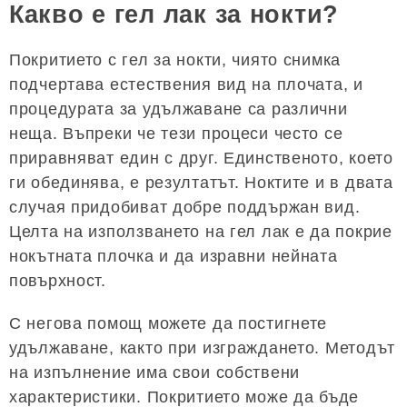
Какво е гел лак за нокти?
Покритието с гел за нокти, чиято снимка
подчертава естествения вид на плочата, и
процедурата за удължаване са различни
неща. Въпреки че тези процеси често се
приравняват един с друг. Единственото, което
ги обединява, е резултатът. Ноктите и в двата
случая придобиват добре поддържан вид.
Целта на използването на гел лак е да покрие
нокътната плочка и да изравни нейната
повърхност.
С негова помощ можете да постигнете
удължаване, както при изграждането. Методът
на изпълнение има свои собствени
характеристики. Покритието може да бъде