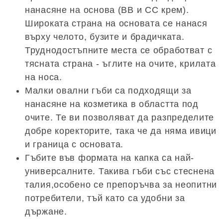
нанасяне на основа (BB и CC крем).
Широката страна на основата се нанася
върху челото, бузите и брадичката.
Труднодостъпните места се обработват с
тясната страна - ъглите на очите, крилата
на носа.
Малки овални гъби са подходящи за
нанасяне на козметика в областта под
очите. Те ви позволяват да разпределите
добре коректорите, така че да няма ивици
и граница с основата.
Гъбите във формата на капка са най-
универсалните. Такива гъби със стеснена
талия,особено се препоръчва за неопитни
потребители, тъй като са удобни за
държане.