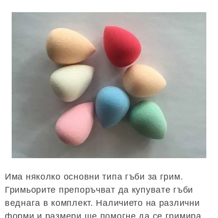
Има няколко основни типа гъби за грим.
Гримьорите препоръчват да купувате гъби
веднага в комплект. Наличието на различни
форми и размери ще помогне да се гримира