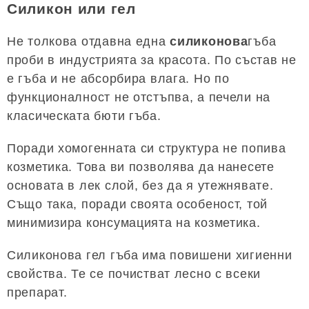
Силикон или гел
Не толкова отдавна една
силиконова
гъба
проби в индустрията за красота. По състав не
е гъба и не абсорбира влага. Но по
функционалност не отстъпва, а печели на
класическата бюти гъба.
Поради хомогенната си структура не попива
козметика. Това ви позволява да нанесете
основата в лек слой, без да я утежнявате.
Също така, поради своята особеност, той
минимизира консумацията на козметика.
Силиконова гел гъба има повишени хигиенни
свойства. Те се почистват лесно с всеки
препарат.