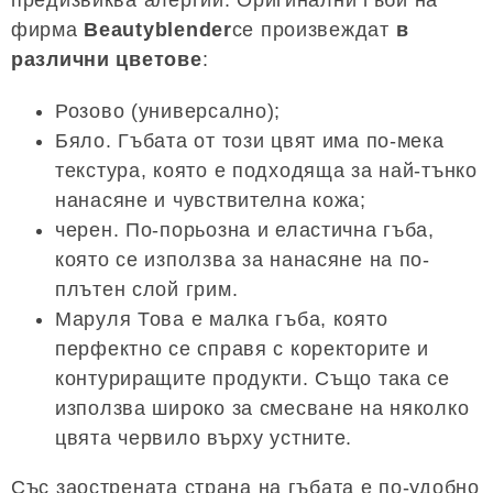
предизвиква алергии. Оригинални гъби на
фирма
Beautyblender
се произвеждат
в
различни цветове
:
Розово (универсално);
Бяло. Гъбата от този цвят има по-мека
текстура, която е подходяща за най-тънко
нанасяне и чувствителна кожа;
черен. По-порьозна и еластична гъба,
която се използва за нанасяне на по-
плътен слой грим.
Маруля Това е малка гъба, която
перфектно се справя с коректорите и
контуриращите продукти. Също така се
използва широко за смесване на няколко
цвята червило върху устните.
Със заострената страна на гъбата е по-удобно