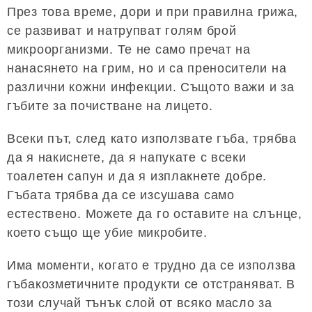
През това време, дори и при правилна грижа,
се развиват и натрупват голям брой
микроорганизми. Те не само пречат на
нанасянето на грим, но и са преносители на
различни кожни инфекции. Същото важи и за
гъбите за почистване на лицето.
Всеки път, след като използвате гъба, трябва
да я накиснете, да я напукате с всеки
тоалетен сапун и да я изплакнете добре.
Гъбата трябва да се изсушава само
естествено. Можете да го оставите на слънце,
което също ще убие микробите.
Има моменти, когато е трудно да се използва
гъбакозметичните продукти се отстраняват. В
този случай тънък слой от всяко масло за