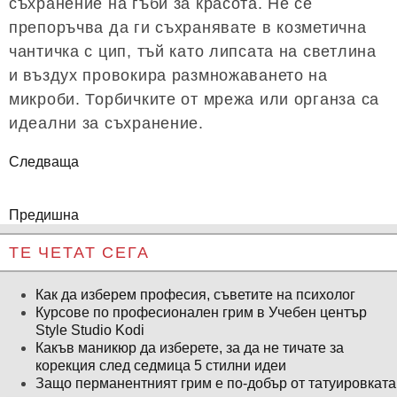
съхранение на гъби за красота. Не се
препоръчва да ги съхранявате в козметична
чантичка с цип, тъй като липсата на светлина
и въздух провокира размножаването на
микроби. Торбичките от мрежа или органза са
идеални за съхранение.
Следваща
Предишна
ТЕ ЧЕТАТ СЕГА
Как да изберем професия, съветите на психолог
Курсове по професионален грим в Учебен център
Style Studio Kodi
Какъв маникюр да изберете, за да не тичате за
корекция след седмица 5 стилни идеи
Защо перманентният грим е по-добър от татуировката