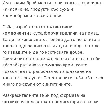
Има голям брой малки пори, които позволяват
нанасяне на продукти със суха и
кремообразна консистенция.
Гъба, изработена от
естествени
компоненти
в суха форма прилича на пемза.
За да го използвате, трябва да го потопите в
топла вода за няколко минути, след което да
го извадите и да го изстискате добре.
Гримьорите отбелязват, че естествените гъби
абсорбират много по-малко крем, което
позволява по-рационално използване на
тонални продукти. Естествените гъби обаче са
много по-скъпи от синтетичните.
Разкрасителните гъби под формата на
четки
се използват като апликатори за сенки