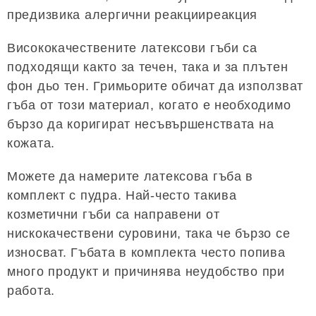
предизвика алергични реакцииреакция
Висококачествените латексови гъби са
подходящи както за течен, така и за плътен
фон дьо тен. Гримьорите обичат да използват
гъба от този материал, когато е необходимо
бързо да коригират несъвършенствата на
кожата.
Можете да намерите латексова гъба в
комплект с пудра. Най-често такива
козметични гъби са направени от
нискокачествени суровини, така че бързо се
износват. Гъбата в комплекта често попива
много продукт и причинява неудобство при
работа.