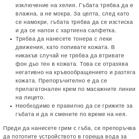
изключение на хелия. Гъбата трябва да е
влажна, а не мокра. За целта, след като
се намокри, гъбата трябва да се изстиска
и да се напои с хартиена салфетка.
Трябва да нанесете тонера с леки
движения, като попивате кожата. В
никакъв случай не трябва да втривате
фон дьо тен в кожата. Това се отразява
негативно на кръвообращението и разтяга
кожата. Препоръчително е да се
прилагатонален крем по масажните линии
на лицето.
Необходимо е правилно да се грижите за
гъбата и да я смените по време на нея.
Преди да нанесете грим с гъба, се препоръчва
да потопите устройството в гореща вода за