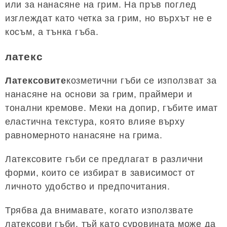
или за нанасяне на грим. На пръв поглед
изглеждат като четка за грим, но върхът не е
косъм, а тънка гъба.
латекс
Латексовите
козметични гъби се използват за
нанасяне на основи за грим, праймери и
тонални кремове. Меки на допир, гъбите имат
еластична текстура, която влияе върху
равномерното нанасяне на грима.
Латексовите гъби се предлагат в различни
форми, които се избират в зависимост от
личното удобство и предпочитания.
Трябва да внимавате, когато използвате
латексови гъби, тъй като суровината може да