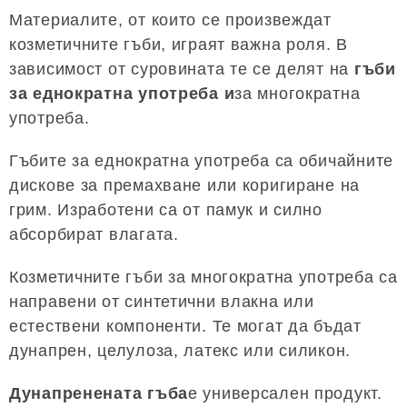
Материалите, от които се произвеждат
козметичните гъби, играят важна роля. В
зависимост от суровината те се делят на
гъби
за еднократна употреба и
за многократна
употреба.
Гъбите за еднократна употреба са обичайните
дискове за премахване или коригиране на
грим. Изработени са от памук и силно
абсорбират влагата.
Козметичните гъби за многократна употреба са
направени от синтетични влакна или
естествени компоненти. Те могат да бъдат
дунапрен, целулоза, латекс или силикон.
Дунапренената гъба
е универсален продукт.