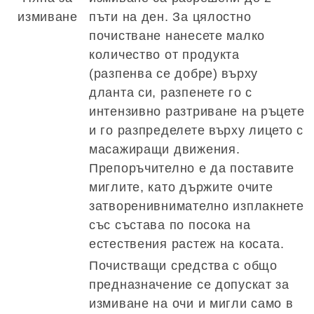
измиване
пъти на ден. За цялостно
почистване нанесете малко
количество от продукта
(разпенва се добре) върху
дланта си, разпенете го с
интензивно разтриване на ръцете
и го разпределете върху лицето с
масажиращи движения.
Препоръчително е да поставите
миглите, като държите очите
затворенивнимателно изплакнете
със състава по посока на
естествения растеж на косата.
Почистващи средства с общо
предназначение се допускат за
измиване на очи и мигли само в