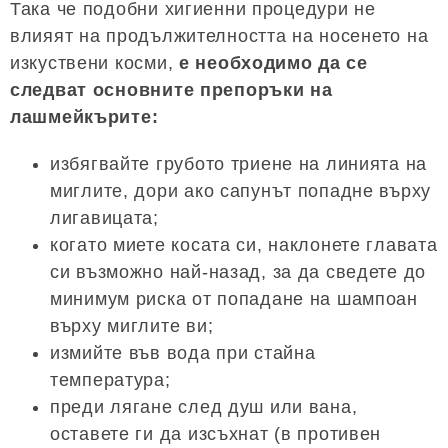
Така че подобни хигиенни процедури не
влияят на продължителността на носенето на
изкуствени косми,
е необходимо да се
следват основните препоръки на
лашмейкърите:
избягвайте грубото триене на линията на
миглите, дори ако сапунът попадне върху
лигавицата;
когато миете косата си, наклонете главата
си възможно най-назад, за да сведете до
минимум риска от попадане на шампоан
върху миглите ви;
измийте във вода при стайна
температура;
преди лягане след душ или вана,
оставете ги да изсъхнат (в противен