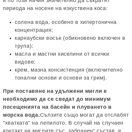
и по този начин значително да съкратят
периода на носене на изкуствена коса:
солена вода, особено в хипертонична
концентрация;
карнаубски восък (обикновено включен в
трупа);
масла и мастни киселини от всички
видове;
крем, мазна консистенция (включително
тонални основи и основи за грим).
При поставяне на удължени мигли е
необходимо да се сведат до минимум
посещенията на басейн и плуването в
морска вода.
Сълзите също могат да отслабят
"хватката" на лепилото. В случай на случаен
контакт на миглите със „забранен“ състав, е