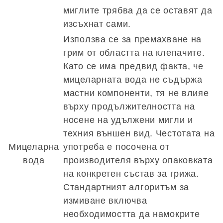
миглите трябва да се оставят да
изсъхнат сами.
Използва се за премахване на
грим от областта на клепачите.
Като се има предвид факта, че
мицеларната вода не съдържа
мастни компоненти, тя не влияе
върху продължителността на
носене на удължени мигли и
техния външен вид. Честотата на
Мицеларна
употреба е посочена от
вода
производителя върху опаковката
на конкретен състав за грижа.
Стандартният алгоритъм за
измиване включва
необходимостта да намокрите