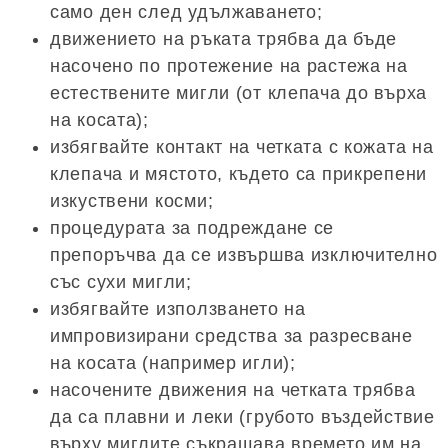
само ден след удължаването;
движението на ръката трябва да бъде
насочено по протежение на растежа на
естествените мигли (от клепача до върха
на косата);
избягвайте контакт на четката с кожата на
клепача и мястото, където са прикрепени
изкуствени косми;
процедурата за подреждане се
препоръчва да се извършва изключително
със сухи мигли;
избягвайте използването на
импровизирани средства за разресване
на косата (например игли);
насочените движения на четката трябва
да са плавни и леки (грубото въздействие
върху миглите съкращава времето им на