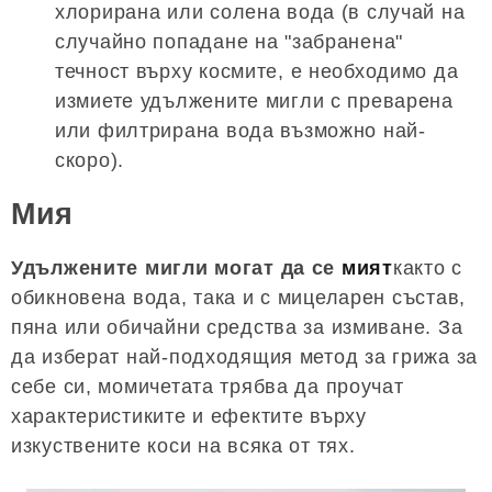
хлорирана или солена вода (в случай на
случайно попадане на "забранена"
течност върху космите, е необходимо да
измиете удължените мигли с преварена
или филтрирана вода възможно най-
скоро).
Мия
Удължените мигли могат да се
мият
както с
обикновена вода, така и с мицеларен състав,
пяна или обичайни средства за измиване. За
да изберат най-подходящия метод за грижа за
себе си, момичетата трябва да проучат
характеристиките и ефектите върху
изкуствените коси на всяка от тях.