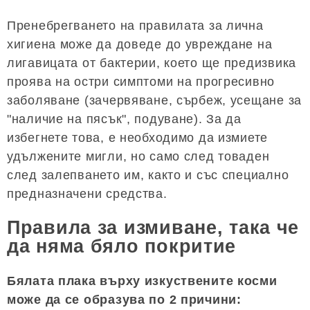
Пренебрегването на правилата за лична
хигиена може да доведе до увреждане на
лигавицата от бактерии, което ще предизвика
проява на остри симптоми на прогресивно
заболяване (зачервяване, сърбеж, усещане за
"наличие на пясък", подуване). За да
избегнете това, е необходимо да измиете
удължените мигли, но само след товаден
след залепването им, както и със специално
предназначени средства.
Правила за измиване, така че
да няма бяло покритие
Бялата плака върху изкуствените косми
може да се образува по 2 причини: