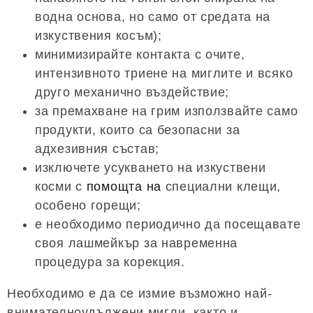
водна основа, но само от средата на
изкуствения косъм);
минимизирайте контакта с очите,
интензивното триене на миглите и всяко
друго механично въздействие;
за премахване на грим използвайте само
продукти, които са безопасни за
адхезивния състав;
изключете усукването на изкуствени
косми с
помощта на
специални клещи,
особено горещи;
е необходимо периодично да посещавате
своя лашмейкър за навременна
процедура за корекция.
Необходимо е да се измие възможно най-
внимателноудължени мигли, както и