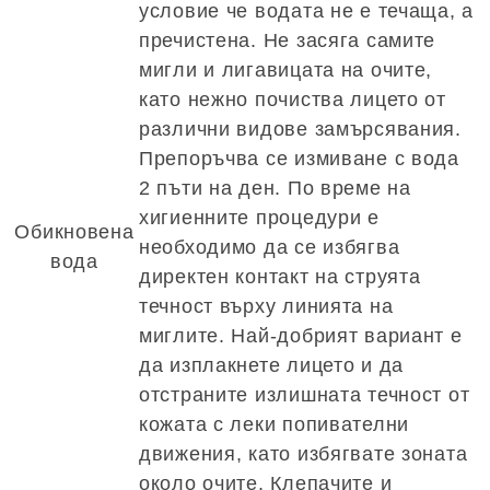
условие че водата не е течаща, а
пречистена. Не засяга самите
мигли и лигавицата на очите,
като нежно почиства лицето от
различни видове замърсявания.
Препоръчва се измиване с вода
2 пъти на ден. По време на
хигиенните процедури е
Обикновена
необходимо да се избягва
вода
директен контакт на струята
течност върху линията на
миглите. Най-добрият вариант е
да изплакнете лицето и да
отстраните излишната течност от
кожата с леки попивателни
движения, като избягвате зоната
около очите. Клепачите и