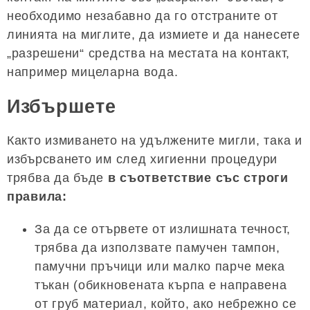
необходимо незабавно да го отстраните от
линията на миглите, да измиете и да нанесете
„разрешени“ средства на местата на контакт,
например мицеларна вода.
Избършете
Както измиването на удължените мигли, така и
избърсването им след хигиенни процедури
трябва да бъде
в съответствие със строги
правила:
За да се отървете от излишната течност,
трябва да използвате памучен тампон,
памучни пръчици или малко парче мека
тъкан (обикновената кърпа е направена
от груб материал, който, ако небрежно се