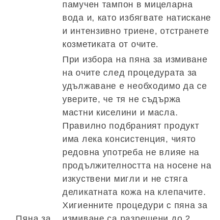
памучен тампон в мицеларна
вода и, като избягвате натискане
и интензивно триене, отстранете
козметиката от очите.
При избора на пяна за измиване
на очите след процедурата за
удължаване е необходимо да се
уверите, че тя не съдържа
мастни киселини и масла.
Правилно подбраният продукт
има лека консистенция, чиято
редовна употреба не влияе на
продължителността на носене на
изкуствени мигли и не стяга
деликатната кожа на клепачите.
Хигиенните процедури с пяна за
Пяна за
измиване са разрешени до 2