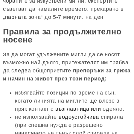
чорапите за изкуствени мигли, експертите
съветват да намалите времето, прекарано в
„
парната
зона“ до 5-7 минути. на ден
Правила за продължително
носене
За да могат удължените мигли да се носят
възможно най-дълго, притежателят им трябва
да следва общоприетите
препоръки за грижа
и начин на живот през този период:
избягвайте позиции по време на сън,
когато линията на миглите ще влезе в
пряк контакт с
възглавница или
одеяло;
не използвайте
водоустойчива
спирала
(при спешна нужда е разрешено
нанасянето на тънък слой спирала на