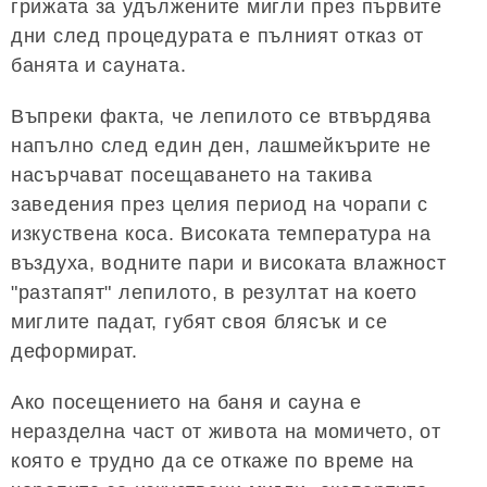
грижата за удължените мигли през първите
дни след процедурата е пълният отказ от
банята и сауната.
Въпреки факта, че лепилото се втвърдява
напълно след един ден, лашмейкърите не
насърчават посещаването на такива
заведения през целия период на чорапи с
изкуствена коса. Високата температура на
въздуха, водните пари и високата влажност
"разтапят" лепилото, в резултат на което
миглите падат, губят своя блясък и се
деформират.
Ако посещението на баня и сауна е
неразделна част от живота на момичето, от
която е трудно да се откаже по време на