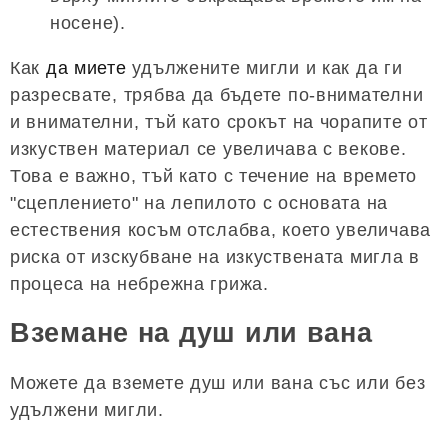
носене).
Как
да миете
удължените мигли и как да ги
разресвате, трябва да бъдете по-внимателни
и внимателни, тъй като срокът на чорапите от
изкуствен материал се увеличава с векове.
Това е важно, тъй като с течение на времето
"сцеплението" на лепилото с основата на
естествения косъм отслабва, което увеличава
риска от изскубване на изкуствената мигла в
процеса на небрежна грижа.
Вземане на душ или вана
Можете да вземете душ или вана със или без
удължени мигли.