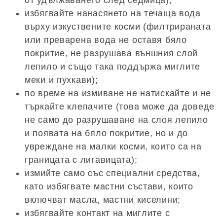
избягвайте нанасянето на течаща вода
върху изкуствените косми (филтрираната
или преварена вода не оставя бяло
покритие, не разрушава външния слой
лепило и също така поддържа миглите
меки и пухкави);
по време на измиване не натискайте и не
търкайте клепачите (това може да доведе
не само до разрушаване на слоя лепило
и появата на бяло покритие, но и до
увреждане на малки косми, които са на
границата с лигавицата);
измийте само със специални средства,
като избягвате мастни състави, които
включват масла, мастни киселини;
избягвайте контакт на миглите с