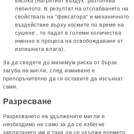
висока (нагрятият въздух "разтопява"
лепилото. В резултат на отслабването на
свойствата на "фиксатора" и механичното
въздействие върху космите по време на
сушене , те падат в големи количества
именно в процеса на освобождаване от
излишната влага).
За да сведете до минимум риска от бърза
загуба на мигли, след измиване е
препоръчително да ги оставите да изсъхнат
сами.
Разресване
Разресването на удължените мигли е
необходимо не само за да се избегне
заплитането им и така да се удължи времето