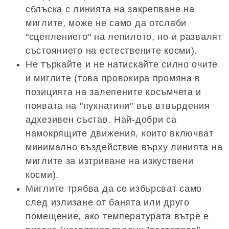
сблъска с линията на закрепване на
миглите, може не само да отслаби
"сцеплението" на лепилото, но и развалят
състоянието на естествените косми).
Не търкайте и не натискайте силно очите
и миглите (това провокира промяна в
позицията на залепените косъмчета и
появата на "пукнатини" във втвърдения
адхезивен състав. Най-добри са
намокрящите движения, които включват
минимално въздействие върху линията на
миглите за изтриване на изкуствени
косми).
Миглите трябва да се избърсват само
след излизане от банята или друго
помещение, ако температурата вътре е