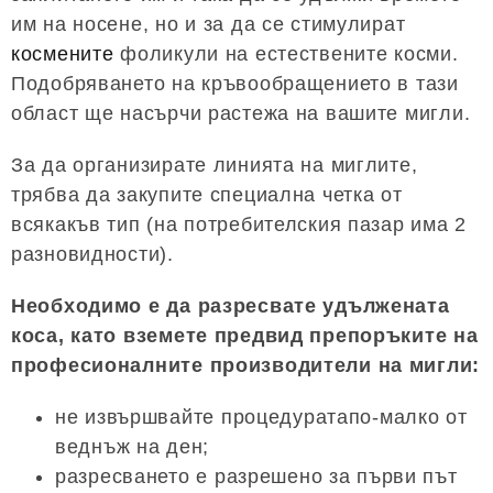
им на носене, но и за да се стимулират
космените
фоликули на естествените косми.
Подобряването на кръвообращението в тази
област ще насърчи растежа на вашите мигли.
За да организирате линията на миглите,
трябва да закупите специална четка от
всякакъв тип (на потребителския пазар има 2
разновидности).
Необходимо е да разресвате удължената
коса, като вземете предвид препоръките на
професионалните производители на мигли:
не извършвайте процедуратапо-малко от
веднъж на ден;
разресването е разрешено за първи път