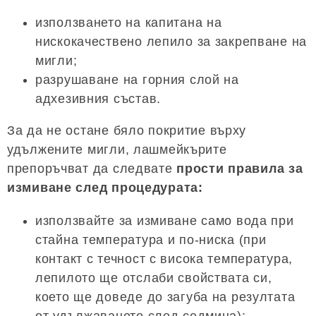
използването на капитана на
нискокачествено лепило за закрепване на
мигли;
разрушаване на горния слой на
адхезивния състав.
За да не остане бяло покритие върху
удължените мигли, лашмейкърите
препоръчват да следвате
прости правила за
измиване след процедурата:
използвайте за измиване само вода при
стайна температура и по-ниска (при
контакт с течност с висока температура,
лепилото ще отслаби свойствата си,
което ще доведе до загуба на резултата
от удължаването след седмица);