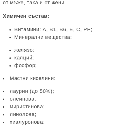
от мъже, така и от жени.
Химичен състав:
Витамини: А, В1, В6, Е, С, РР;
Минерални вещества:
желязо;
калций;
фосфор;
Мастни киселини:
лаурин (до 50%);
олеинова;
миристинова;
линолова;
хиалуронова;