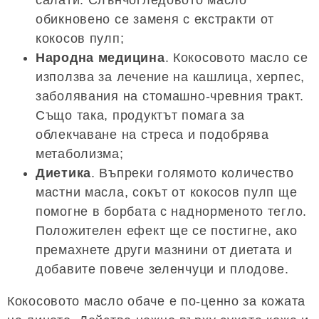
салати. Слънчогледовото масло
обикновено се заменя с екстракти от
кокосов пулп;
Народна медицина
. Кокосовото масло се
използва за лечение на кашлица, херпес,
заболявания на стомашно-чревния тракт.
Също така, продуктът помага за
облекчаване на стреса и подобрява
метаболизма;
Диетика
. Въпреки голямото количество
мастни масла, сокът от кокосов пулп ще
помогне в борбата с наднорменото тегло.
Положителен ефект ще се постигне, ако
премахнете други мазнини от диетата и
добавите повече зеленчуци и плодове.
Кокосовото масло обаче е по-ценно за кожата