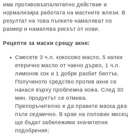
има противовъзпалително действие и
нормализира работата на мастните жлези. В
резултат на това пъпките намаляват по
размер и намалява рискът от нови.
Рецепти за маски срещу акне:
Смесете 3 ч.л. кокосово масло, 5 капки
етерично масло от чаено дърво, 1 ч.л.
лимонов сок и 1 добре разбит белтък.
Полученото средство против акне се
нанася върху проблемна кожа. След 30
мин. продуктът се отмива.
Препоръчително е да правите маска два
пъти седмично. В края на половин месец
ще бъдат забележими значителни
подобрения;