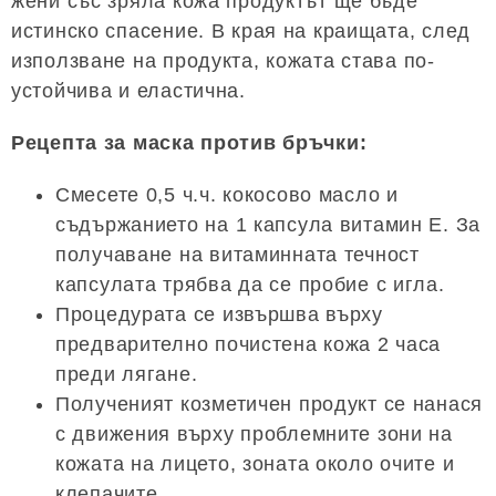
жени със зряла кожа продуктът ще бъде
истинско спасение. В края на краищата, след
използване на продукта, кожата става по-
устойчива и еластична.
Рецепта за маска против бръчки:
Смесете 0,5 ч.ч. кокосово масло и
съдържанието на 1 капсула витамин Е. За
получаване на витаминната течност
капсулата трябва да се пробие с игла.
Процедурата се извършва върху
предварително почистена кожа 2 часа
преди лягане.
Полученият козметичен продукт се нанася
с движения върху проблемните зони на
кожата на лицето, зоната около очите и
клепачите.