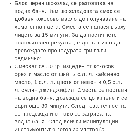
Блок черен шоколад се разтопява на
водна баня. Към шоколадовата смес се
добавя кокосово масло до получаване на
хомогенна паста. Сместа се нанася върху
лицето за 15 минути. За да постигнете
положителен резултат, е достатъчно да
провеждате процедурата три пъти
седмично;
Смесват се 50 гр. изцеден от кокосов
орех и масло от ший, 2 с.л. л. кайсиево
масло, 1 с.л. л. цветя от невен и 0,5 с.л.
л. смлян джинджифил. Сместа се поставя
на водна баня, довежда се до кипене и се
вари още 30 минути. След това течността
се прецежда и отново се загрява на
водна баня. След всички манипулации
инструментът е готов за употреба.