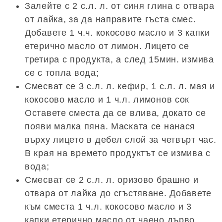
Залейте с 2 с.л. л. от синя глина с отвара
от лайка, за да направите гъста смес.
Добавете 1 ч.ч. кокосово масло и 3 капки
етерично масло от лимон. Лицето се
третира с продукта, а след 15мин. измива
се с топла вода;
Смесват се 3 с.л. л. кефир, 1 с.л. л. мая и
кокосово масло и 1 ч.л. лимонов сок
Оставете сместа да се влива, докато се
появи малка пяна. Маската се нанася
върху лицето в дебел слой за четвърт час.
В края на времето продуктът се измива с
вода;
Смесват се 2 с.л. л. оризово брашно и
отвара от лайка до сгъстяване. Добавете
към сместа 1 ч.л. кокосово масло и 3
капки етерично масло от чаено дърво.