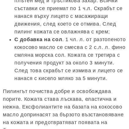
плътен мед и тръстикова захар. Всички
съставки се приемат по 1 ч.л. Скрабът се
нанася върху лицето с масажиращи
движения, след което се отмива. След
пилинг кожата се овлажнява с крем;
С добавка на сол
. 1 чл. л. от разтопеното
кокосово масло се смесва с 2 с.л. л. фино
смляна морска сол. Кожата се третира с
получения продукт за около 3 минути.
След това скрабът се измива и лицето се
нанася с кисело мляко за 5 минути.
Пилингът почиства добре и освобождава
порите. Кожата става лъскава, еластична и
нежна. Ексфолиантите на базата на кокосово
масло допринасят за бързото възстановяване
на кожата и предотвратяват появата на