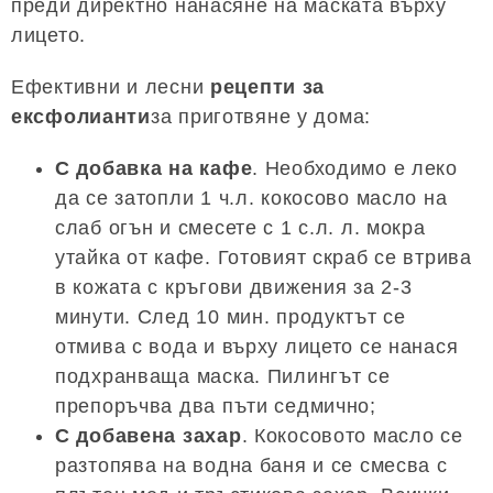
преди директно нанасяне на маската върху
лицето.
Ефективни и лесни
рецепти за
ексфолианти
за приготвяне у дома:
С добавка на кафе
. Необходимо е леко
да се затопли 1 ч.л. кокосово масло на
слаб огън и смесете с 1 с.л. л. мокра
утайка от кафе. Готовият скраб се втрива
в кожата с кръгови движения за 2-3
минути. След 10 мин. продуктът се
отмива с вода и върху лицето се нанася
подхранваща маска. Пилингът се
препоръчва два пъти седмично;
С добавена захар
. Кокосовото масло се
разтопява на водна баня и се смесва с