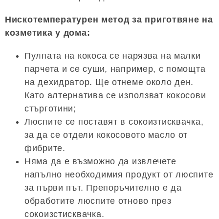
Нискотемпературен метод за приготвяне на
козметика у дома:
Пулпата на кокоса се нарязва на малки
парчета и се суши, например, с помощта
на дехидратор. Ще отнеме около ден.
Като алтернатива се използват кокосови
стърготини;
Люспите се поставят в сокоизтисквачка,
за да се отдели кокосовото масло от
фибрите.
Няма да е възможно да извлечете
напълно необходимия продукт от люспите
за първи път. Препоръчително е да
обработите люспите отново през
сокоизстисквачка.