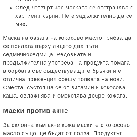
След четвърт час маската се отстранява с
хартиени кърпи. Не е задължително да се
мие.
Маска на базата на кокосово масло трябва да
се прилага върху лицето два пъти
седмичноседмица. Редовната и
продължителна употреба на продукта помага
в борбата със съществуващите бръчки и е
отлична превенция срещу появата на нови.
Сместа, състояща се от витамин и кокосова
каша, овлажнява и омекотява добре кожата.
Маски против акне
За склонна към акне кожа маските с кокосово
масло също ще бъдат от полза. Продуктът