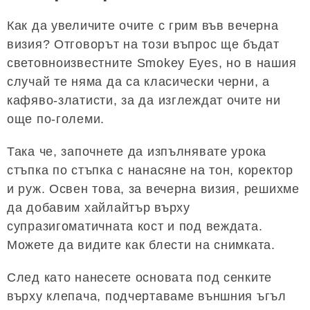
Как да увеличите очите с грим във вечерна
визия? Отговорът на този въпрос ще бъдат
световноизвестните Smokey Eyes, но в нашия
случай те няма да са класически черни, а
кафяво-златисти, за да изглеждат очите ни
още по-големи.
Така че, започнете да изпълнявате урока
стъпка по стъпка с нанасяне на тон, коректор
и руж. Освен това, за вечерна визия, решихме
да добавим хайлайтър върху
супразигоматичната кост и под веждата.
Можете да видите как блести на снимката.
След като нанесете основата под сенките
върху клепача, подчертаваме външния ъгъл