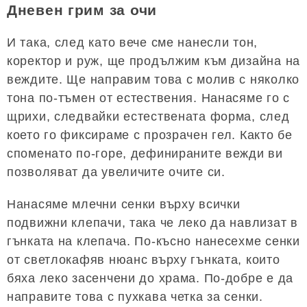
Дневен грим за очи
И така, след като вече сме нанесли тон,
коректор и руж, ще продължим към дизайна на
веждите. Ще направим това с молив с няколко
тона по-тъмен от естествения. Нанасяме го с
щрихи, следвайки естествената форма, след
което го фиксираме с прозрачен гел. Както бе
споменато по-горе, дефинираните вежди ви
позволяват да увеличите очите си.
Нанасяме млечни сенки върху всички
подвижни клепачи, така че леко да навлизат в
гънката на клепача. По-късно нанесехме сенки
от светлокафяв нюанс върху гънката, които
бяха леко засенчени до храма. По-добре е да
направите това с пухкава четка за сенки.