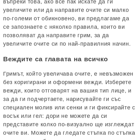
въпреки това, ако все пак искате да ги
увеличите или да направите очите си малко
по-големи от обикновено, ви предлагаме да
се запознаете с няколко правила, които ви
позволяват да направите грим, за да
увеличите очите си по най-правилния начин.
Веждите са главата на всичко
Гримът, който увеличава очите, е невъзможен
без коригирани и оформени вежди. Изберете
вежди, които отговарят на вашия тип лице, и
за да ги подчертаете, нарисувайте ги със
специален молив или сенки и ги фиксирайте с
восък или гел: дори не можете да си
представите колко по-визуално ще изглеждат
очите ви. Можете да гледате стъпка по стъпка