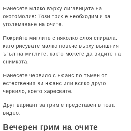
Нанесете мляко върху лигавицата на
окотоМолив: Този трик е необходим и за
уголемяване на очите.
Покрийте миглите с няколко слоя спирала,
като рисувате малко повече върху външния
ъгъл на миглите, както можете да видите на
снимката.
Нанесете червило с нюанс по-тъмен от
естествения ви нюанс или всяко друго
червило, което харесвате.
Друг вариант за грим е представен в това
видео:
Вечерен грим на очите