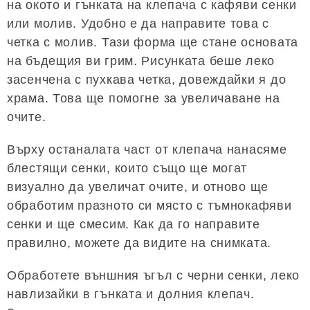
на окото и гънката на клепача с кафяви сенки
или молив. Удобно е да направите това с
четка с молив. Тази форма ще стане основата
на бъдещия ви грим. Рисунката беше леко
засенчена с пухкава четка, довеждайки я до
храма. Това ще помогне за увеличаване на
очите.
Върху останалата част от клепача нанасяме
блестящи сенки, които също ще могат
визуално да увеличат очите, и отново ще
обработим празното си място с тъмнокафяви
сенки и ще смесим. Как да го направите
правилно, можете да видите на снимката.
Обработете външния ъгъл с черни сенки, леко
навлизайки в гънката и долния клепач.