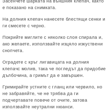
Засенчете шарката на външния клепач, както
е показано на снимката.
На долния клепач нанесете блестящи сенки и
ги смесете с черно.
Покрийте миглите с няколко слоя спирала и,
ако желаете, използвайте изцяло изкуствени
снопчета.
Оградете с кръг лигавицата на долния
клепачс молив, така че погледът да придобие
дълбочина, а гримът да е завършен.
Гримирайте устните с гланц или червило, но
не забравяйте, че не трябва да ги
подчертавате повече от очите, затова
използвайте неутрални нюанси.