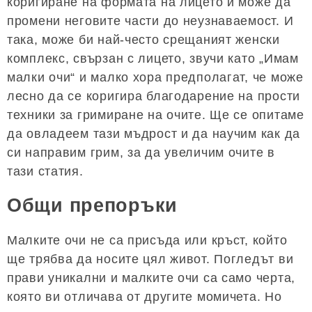
коригиране на формата на лицето и може да
промени неговите части до неузнаваемост. И
така, може би най-често срещаният женски
комплекс, свързан с лицето, звучи като „Имам
малки очи“ и малко хора предполагат, че може
лесно да се коригира благодарение на прости
техники за гримиране на очите. Ще се опитаме
да овладеем тази мъдрост и да научим как да
си направим грим, за да увеличим очите в
тази статия.
Общи препоръки
Малките очи не са присъда или кръст, който
ще трябва да носите цял живот. Погледът ви
прави уникални и малките очи са само черта,
която ви отличава от другите момичета. Но