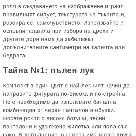
роля в създаването на изображение играят
правилният силует, текстурата на тъканта и,
разбира се, самочувствието. Използвайте 7
основни правила при избора на дрехи и
другите дори няма да забележат
допълнителните сантиметри на талията или
бедрата.
Тайна №1: пълен лук
Комплект в един цвят е най-лесният начин да
направите фигурата по-висока и по-стройна.
Не е необходимо да използвате банална
комбинация от черен панталон и обувки.
Носете рокля с високи ботуши, тесни
панталони и удължена жилетка или пола със
сако. В допълнение, в гамата има много други