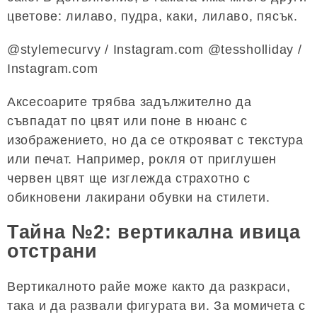
цветове: лилаво, пудра, каки, ​​лилаво, пясък.
@stylemecurvy / Instagram.com @tessholliday /
Instagram.com
Аксесоарите трябва задължително да
съвпадат по цвят или поне в нюанс с
изображението, но да се открояват с текстура
или печат. Например, рокля от приглушен
червен цвят ще изглежда страхотно с
обикновени лакирани обувки на стилети.
Тайна №2: вертикална ивица
отстрани
Вертикалното райе може както да разкраси,
така и да развали фигурата ви. За момичета с