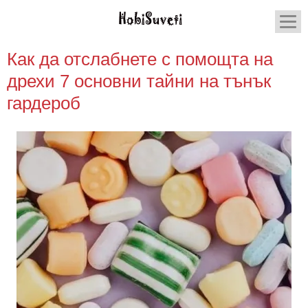
Как да отслабнете с помощта на
дрехи 7 основни тайни на тънък
гардероб