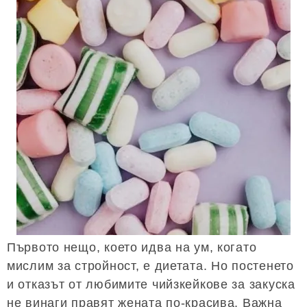
Първото нещо, което идва на ум, когато
мислим за стройност, е диетата. Но постенето
и отказът от любимите чийзкейкове за закуска
не винаги правят жената по-красива. Важна