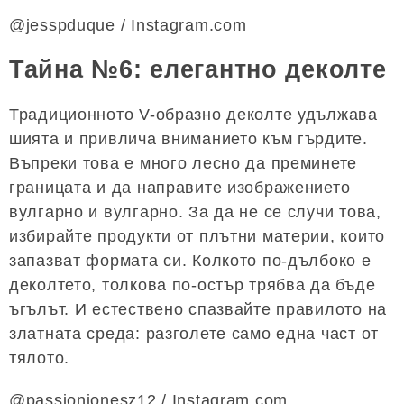
@jesspduque / Instagram.com
Тайна №6: елегантно деколте
Традиционното V-образно деколте удължава
шията и привлича вниманието към гърдите.
Въпреки това е много лесно да преминете
границата и да направите изображението
вулгарно и вулгарно. За да не се случи това,
избирайте продукти от плътни материи, които
запазват формата си. Колкото по-дълбоко е
деколтето, толкова по-остър трябва да бъде
ъгълът. И естествено спазвайте правилото на
златната среда: разголете само една част от
тялото.
@passionjonesz12 / Instagram.com