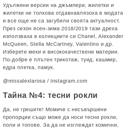
Удължени версии на джъмпери, жилетки и
жилетки не толкова отдавнавлязоха в модата
и все още не са загубили своята актуалност.
През сезон есен-зима 2018/2019 тази дреха
използваха в колекциите си Chanel, Alexander
McQueen, Stella McCartney, Valentino и др.
Изберете меки и висококачествени материи.
По-добре е плътен трикотаж, туид, кашмир,
едра плетка, памук.
@missalexlarosa / Instagram.com
Тайна №4: тесни рокли
Да, не грешите! Момиче с несъвършени
пропорции също може да носи тесни рокли,
поли и топове. За да не изглеждат комични,