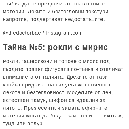
трябва да се предпочитат по-плътните
материи. Леките и безтегловни текстури,
напротив, подчертават недостатъците.
@thedoctorbae / Instagram.com
Тайна №5: рокли с мирис
Рокли, гащеризони и топове с мирис под
гърдите правят фигурата по-тънка и отвличат
вниманието от талията. Дрехите от тази
кройка придават на силуета женственост,
лекота и безтегловност. Моделите от лен,
естествен памук, шифон са идеални за
лятото. През есента и зимата ефирните
материи могат да бъдат заменени с трикотаж,
туид или велур.