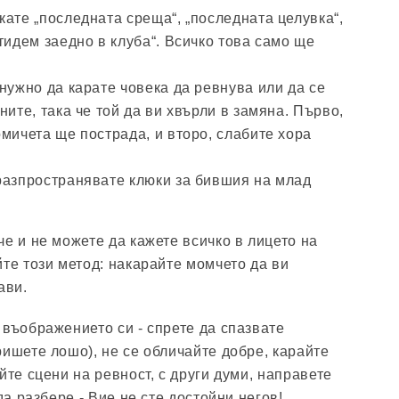
ате „последната среща“, „последната целувка“,
тидем заедно в клуба“. Всичко това само ще
нужно да карате човека да ревнува или да се
ните, така че той да ви хвърли в замяна. Първо,
мичета ще пострада, и второ, слабите хора
разпространявате клюки за бившия на млад
е и не можете да кажете всичко в лицето на
йте този метод: накарайте момчето да ви
ави.
 въображението си - спрете да спазвате
ришете лошо), не се обличайте добре, карайте
йте сцени на ревност, с други думи, направете
да разбере - Вие не сте достойни негов!