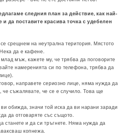
длагаме следния план за действие, как най-
 и да поставите красива точка с удебелен
 се срещнем на неутрална територия. Мястото
 Нека да е кафене.
млад мъж, кажете му, че трябва да поговорите
вайте намеренията си по телефона, трябва да
лице).
говор, направете сериозно лице, няма нужда да
, че съжалявате, че се е случило. Това ще
 ви обижда, значи той иска да ви нарани заради
да да отговаряте със същото.
а станете и да си тръгнете. Няма нужда да
аваксваш копнежа.