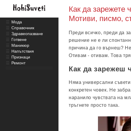
Как да зарежете 
Мотиви, писмо, с
☰
Мода
☰
Справочник
Преди всичко, преди да з
☰
Здравеопазване
☰
Готвене
решение не е ли спонтан
☰
Маникюр
причина да го върнеш? Не 
☰
Напътствия
Отивам - отивам. Това тря
☰
Признаци
☰
Ремонт
Как да зарежеш 
Няма универсални съвети 
конкретен човек. Не забра
наранило чувствата на мла
тръгнете просто така.