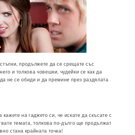
стъпки, продължете да се срещате със
его и толкова човешки, чудейки се как да
 да не се обиди и да премине през раздялата
 кажете на гаджето си, че искате да скъсате с
ягвате темата, толкова по-дълго ще продължат
вно стана крайната точка!