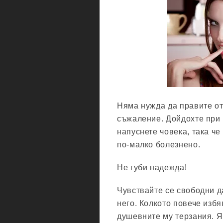
Няма нужда да правите от
съжаление. Дойдохте при н
напуснете човека, така че
по-малко болезнено.
Не губи надежда!
Чувствайте се свободни да
него. Колкото повече изб
душевните му терзания. Я