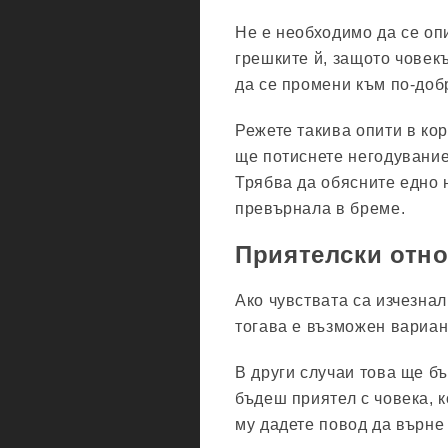
Не е необходимо да се оп
грешките й, защото човек
да се промени към по-добр
Режете такива опити в кор
ще потиснете негодувание
Трябва да обясните едно 
превърнала в бреме.
Приятелски отн
Ако чувствата са изчезнал
тогава е възможен вариан
В други случаи това ще бъ
бъдеш приятел с човека, 
му дадете повод да върне 