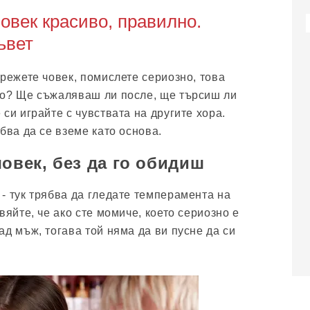
човек красиво, правилно.
ъвет
арежете човек, помислете сериозно, това
но? Ще съжаляваш ли после, ще търсиш ли
си играйте с чувствата на другите хора.
бва да се вземе като основа.
човек, без да го обидиш
- тук трябва да гледате темперамента на
вяйте, че ако сте момиче, което сериозно е
д мъж, тогава той няма да ви пусне да си