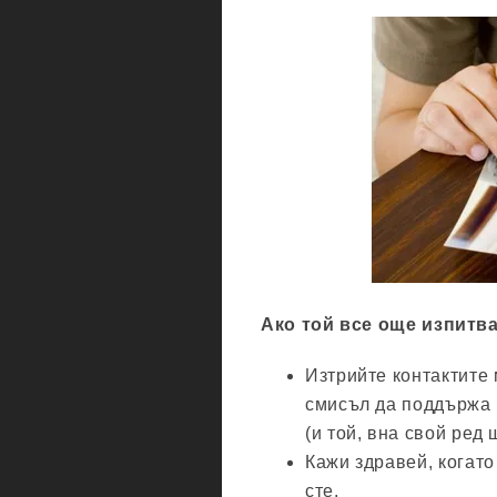
Ако той все още изпитва
Изтрийте контактите
смисъл да поддържа 
(и той, вна свой ред
Кажи здравей, когато
сте.