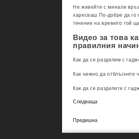
Не живейте с минали връз
харесваш По-добре да го 
течение на времето той ще
Видео за това к
правилния начи
Как да се разделим с гадж
Как нежно да отблъснете ч
Как да се разделите с гад
Следваща
Предишна