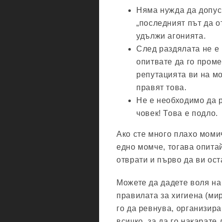
Няма нужда да допуск
„последният път да о
удължи агонията.
След раздялата не е 
опитвате да го проме
репутацията ви на мо
правят това.
Не е необходимо да 
човек! Това е подло.
Ако сте много плахо момич
едно момче, тогава опита
отврати и първо да ви ост
Можете да дадете воля на
правилата за хигиена (ми
го да ревнува, организира
всичко, за да го накарате 