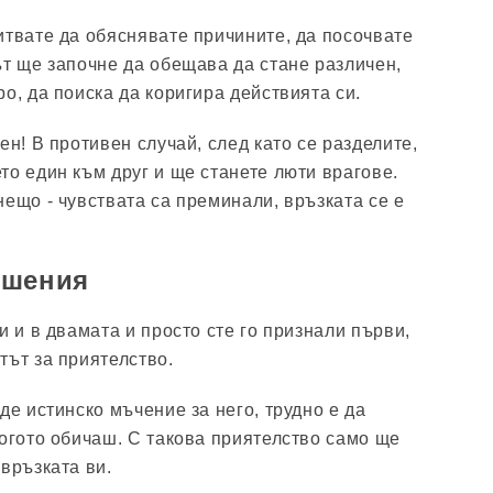
итвате да обяснявате причините, да посочвате
ът ще започне да обещава да стане различен,
о, да поиска да коригира действията си.
ен! В противен случай, след като се разделите,
то един към друг и ще станете люти врагове.
нещо - чувствата са преминали, връзката се е
ошения
и и в двамата и просто сте го признали първи,
тът за приятелство.
де истинско мъчение за него, трудно е да
когото обичаш. С такова приятелство само ще
връзката ви.