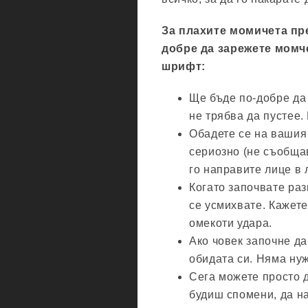
За плахите момичета пре
добре да зарежете момче
шрифт:
Ще бъде по-добре да
не трябва да пустее.
Обадете се на вашия 
сериозно (не съобща
го направите лице в 
Когато започвате раз
се усмихвате. Кажете
омекоти удара.
Ако човек започне да
обидата си. Няма нуж
Сега можете просто д
будиш спомени, да н