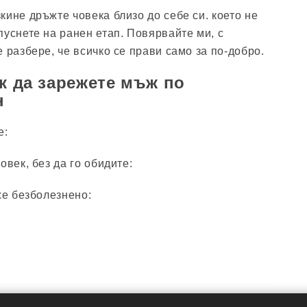
кине дръжте човека близо до себе си. което не
пуснете на ранен етап. Повярвайте ми, с
 разбере, че всичко се прави само за по-добро.
ак да зарежете мъж по
н
е:
овек, без да го обидите:
же безболезнено: