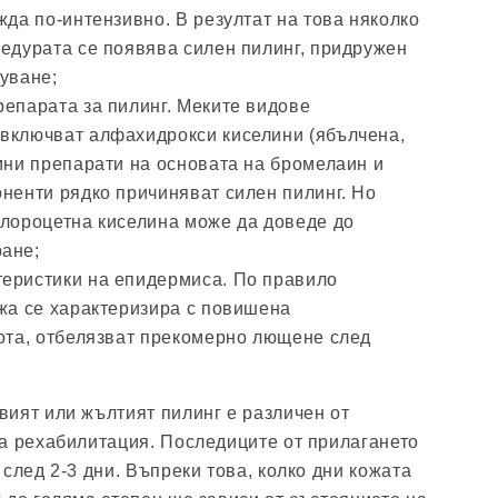
жда по-интензивно. В резултат на това няколко
цедурата се появява силен пилинг, придружен
уване;
репарата за пилинг. Меките видове
включват алфахидрокси киселини (ябълчена,
мни препарати на основата на бромелаин и
оненти рядко причиняват силен пилинг. Но
хлороцетна киселина може да доведе до
ане;
еристики на епидермиса. По правило
ожа се характеризира с повишена
хота, отбелязват прекомерно лющене след
евият или жълтият пилинг е различен от
а рехабилитация. Последиците от прилагането
след 2-3 дни. Въпреки това, колко дни кожата