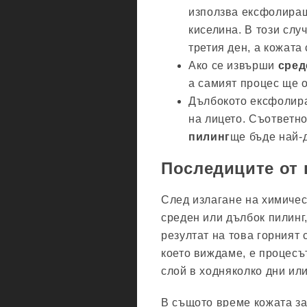
използва ексфолиращ
киселина. В този слу
третия ден, а кожата
Ако се извърши
сред
а самият процес ще 
Дълбокото ексфолира
на лицето. Съответн
пилинг
ще бъде най-
Последиците от 
След излагане на химичес
среден или дълбок пилинг
резултат на това горният 
което виждаме, е процесъ
слой в ходняколко дни ил
В същото време кожата за