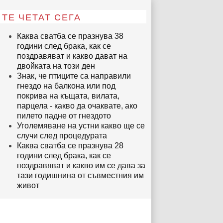
ТЕ ЧЕТАТ СЕГА
Каква сватба се празнува 38
години след брака, как се
поздравяват и какво дават на
двойката на този ден
Знак, че птиците са направили
гнездо на балкона или под
покрива на къщата, вилата,
парцела - какво да очаквате, ако
пилето падне от гнездото
Уголемяване на устни какво ще се
случи след процедурата
Каква сватба се празнува 28
години след брака, как се
поздравяват и какво им се дава за
тази годишнина от съвместния им
живот