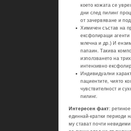
което кожата се увре
дни след пилинг про
от зачервяване и под
Химичен състав на п
ексфолиращи агенти 
млечна и др.) И ензи
папаин. Такива комп
използването на три
интензивно ексфолир
Индивидуални характ
пациентите, чиято к
чувствителност и су
пилинг.
Интересен факт
: ретино
единнай-кратки периоди н
му стават почти невидими 