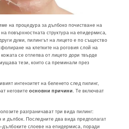
 име на процедура за дълбоко почистване на
 на повърхностната структура на епидермиса,
други думи, пилингът на лицето е по същество
сфолиране на клетките на роговия слой на
 кожата се отлепва от лицето дори твърде
смущава тези, които са преминали през
ивият интензитет на беленето след пилинг,
рат неговите
основни причини
. Те включват
олозите разграничават три вида пилинг:
н и дълбок. Последните два вида предполагат
о-дълбоките слоеве на епидермиса, поради