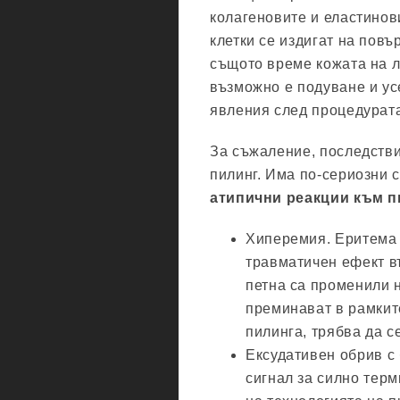
колагеновите и еластинов
клетки се издигат на повъ
същото време кожата на л
възможно е подуване и ус
явления след процедурата
За съжаление, последстви
пилинг. Има по-сериозни 
атипични реакции към п
Хиперемия. Еритема 
травматичен ефект в
петна са променили 
преминават в рамкит
пилинга, трябва да с
Ексудативен обрив с
сигнал за силно тер