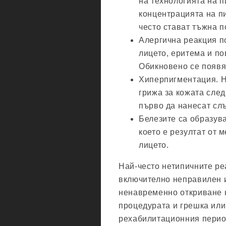
на технологията на 
концентрацията на пи
често стават тъжна п
Алергична реакция п
лицето, еритема и п
Обикновено се появя
Хиперпигментация. Н
грижа за кожата след
първо да нанесат сл
Белезите са образува
което е резултат от 
лицето.
Най-често нетипичните ре
включително неправилен 
ненавременно откриване 
процедурата и грешка или
рехабилитационния период