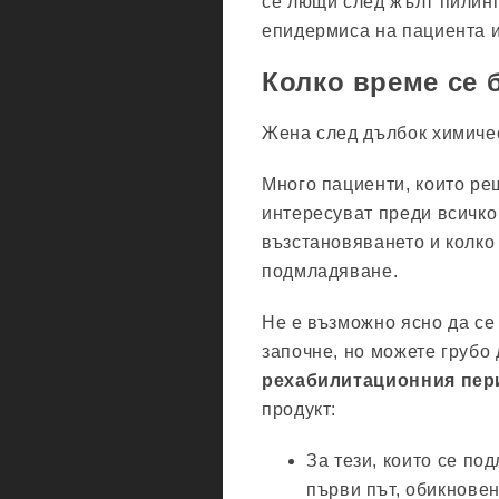
се лющи след жълт пилинг
епидермиса на пациента и
Колко време се 
Жена след дълбок химичес
Много пациенти, които ре
интересуват преди всичко
възстановяването и колко
подмладяване.
Не е възможно ясно да се
започне, но можете грубо
рехабилитационния пер
продукт:
За тези, които се по
първи път, обикнове