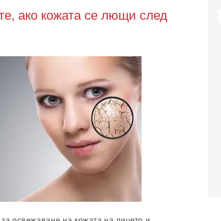
те, ако кожата се лющи след
 за освежаване на кожата на лицето и