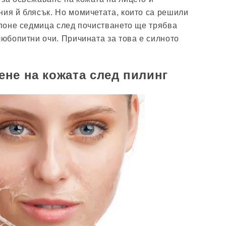
ния й блясък. Но момичетата, които са решили
е поне седмица след почистването ще трябва
любопитни очи. Причината за това е силното
не на кожата след пилинг