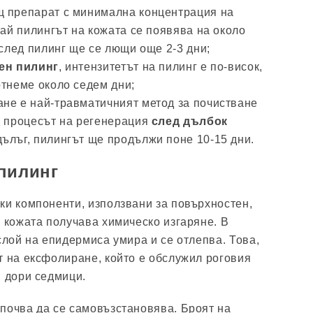
 препарат с минимална концентрация на
чай пилингът на кожата се появява на около
 след пилинг ще се лющи още 2-3 дни;
ен пилинг
, интензитетът на пилинг е по-висок,
отнеме около седем дни;
не е най-травматичният метод за почистване
о процесът на регенерация
след дълбок
дълъг, пилингът ще продължи поне 10-15 дни.
пилинг
ки компоненти, използвани за повърхностен,
, кожата получава химическо изгаряне. В
слой на епидермиса умира и се отлепва. Това,
т на ексфолиране, който е обслужил роговия
и дори седмици.
почва да се самовъзстановява. Броят на