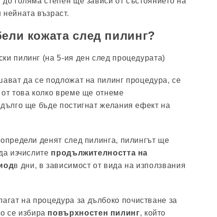
 до голяма степен ще зависи от състоянието на
 нейната възраст.
бели кожата след пилинг?
ки пилинг (на 5-ия ден след процедурата)
шават да се подложат на пилинг процедура, се
 от това колко време ще отнеме
 дълго ще бъде постигнат желания ефект на
 определи денят след пилинга, пилингът ще
 да изчислите
продължителността на
иод
в дни, в зависимост от вида на използвания
длагат на процедура за дълбоко почистване за
но се избира
повърхностен пилинг
, който