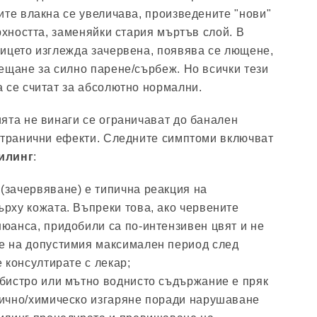
ите влакна се увеличава, произведените "нови"
рхността, заменяйки стария мъртъв слой. В
ицето изглежда зачервена, появява се лющене,
ещане за силно парене/сърбеж. Но всички тези
 се считат за абсолютно нормални.
ята не винаги се ограничават до банален
странични ефекти. Следните симптоми включват
илинг
:
(зачервяване) е типична реакция на
ърху кожата. Въпреки това, ако червените
нюанса, придобили са по-интензивен цвят и не
е на допустимия максимален период след
е консултирате с лекар;
 бистро или мътно воднисто съдържание е пряк
мично/химическо изгаряне поради нарушаване