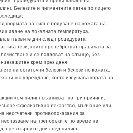
пилинг процедурата и превишаване на
линг. Белезите и пигментните петна по лицето
оследица;
од формата на силно подуване на кожата на
овишаване на локалната температура.
ва в първите дни след процедурата;
астига тези, които пренебрегват правилата за
 почистване и се появяват на слънце, без
ънцезащитен крем през деня;
нето на остатъчни белези и белези по кожата,
механично увреждане, което изсушава кората на
акции към пилинг възникват по три причини,
изборексфолиативно лекарство, мълчание или
на неотчетени противопоказания за
 неспазване на препоръките по време на
, през първите дни след пилинг.