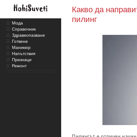
Какво да направи
пилинг
☰
Мода
☰
Справочник
☰
Здравеопазване
☰
Готвене
☰
Маникюр
☰
Напътствия
☰
Признаци
☰
Ремонт
Пилингът е отличен начин