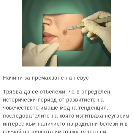
Начини за премахване на невус
Трябва да се отбележи, че в определен
исторически период от развитието на
човечеството имаше модна тенденция,
последователите на която изпитваха неугасим
интерес към наличието на родилни белези и в
случай на липсата им върху тялото си