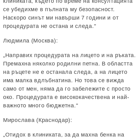
клиниката, където по време на консултацията
се убедихме в пълната му безопасност.
Наскоро синът ми навърши 7 години и от
процедурата не остана и следа."
Людмила (Москва):
„Направих процедурата на лицето и на ръката.
Премахна няколко родилни петна. В областта
на ръцете не е останала следа, а на лицето
има малка вдлъбнатина. Но това се вижда
само от мен, няма да го забележите с просто
око. Процедурата е висококачествена и най-
важното много бюджетна."
Мирослава (Краснодар):
„Отидох в клиниката, за да махна бенка на