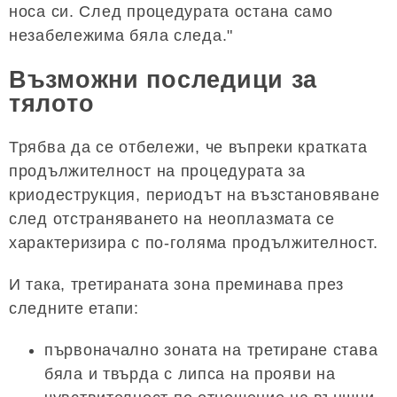
носа си. След процедурата остана само
незабележима бяла следа."
Възможни последици за
тялото
Трябва да се отбележи, че въпреки кратката
продължителност на процедурата за
криодеструкция, периодът на възстановяване
след отстраняването на неоплазмата се
характеризира с по-голяма продължителност.
И така, третираната зона преминава през
следните етапи:
първоначално зоната на третиране става
бяла и твърда с липса на прояви на