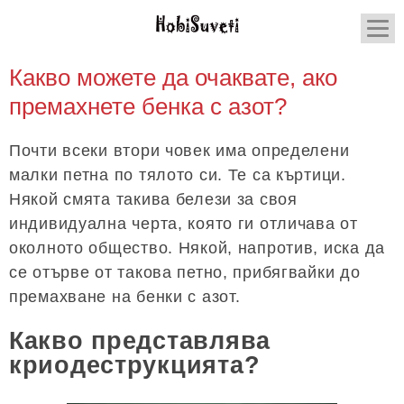
Какво можете да очаквате, ако
премахнете бенка с азот?
Почти всеки втори човек има определени
малки петна по тялото си. Те са къртици.
Някой смята такива белези за своя
индивидуална черта, която ги отличава от
околното общество. Някой, напротив, иска да
се отърве от такова петно, прибягвайки до
премахване на бенки с азот.
Какво представлява
криодеструкцията?