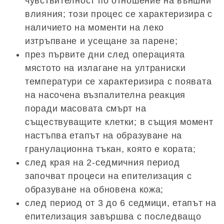
чувствителност по отношение на външни
влияния; този процес се характеризира с
наличието на моменти на леко
изтръпване и усещане за парене;
през първите дни след операцията
мястото на излагане на ултраниски
температури се характеризира с появата
на насочена възпалителна реакция
поради масовата смърт на
съществуващите клетки; в същия момент
настъпва етапът на образуване на
гранулационна тъкан, която е кората;
след края на 2-седмичния период
започват процеси на епителизация с
образуване на обновена кожа;
след период от 3 до 6 седмици, етапът на
епителизация завършва с последващо