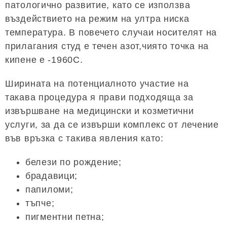
патологично развитие, като се използва
въздействието на режим на ултра ниска
температура. В повечето случаи носителят на
прилагания студ е течен азот,чиято точка на
кипене е -1960C.
Ширината на потенциалното участие на
такава процедура я прави подходяща за
извършване на медицински и козметични
услуги, за да се извърши комплекс от лечение
във връзка с такива явления като:
белези по рождение;
брадавици;
папиломи;
тъпче;
пигментни петна;