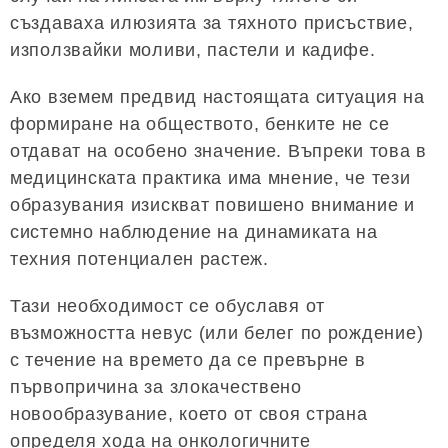
създаваха илюзията за тяхното присъствие,
използвайки моливи, пастели и кадифе.
Ако вземем предвид настоящата ситуация на
формиране на обществото, бенките не се
отдават на особено значение. Въпреки това в
медицинската практика има мнение, че тези
образувания изискват повишено внимание и
системно наблюдение на динамиката на
техния потенциален растеж.
Тази необходимост се обуславя от
възможността невус (или белег по рождение)
с течение на времето да се превърне в
първопричина за злокачествено
новообразувание, което от своя страна
определя хода на онкологичните