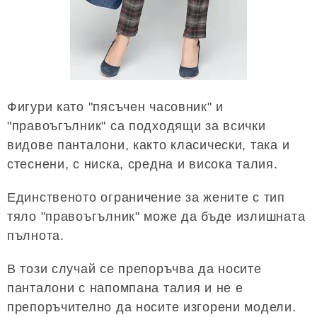
Фигури като "пясъчен часовник" и
"правоъгълник" са подходящи за всички
видове панталони, както класически, така и
стеснени, с ниска, средна и висока талия.
Единственото ограничение за жените с тип
тяло "правоъгълник" може да бъде излишната
пълнота.
В този случай се препоръчва да носите
панталони с напомпана талия и не е
препоръчително да носите изгорени модели.