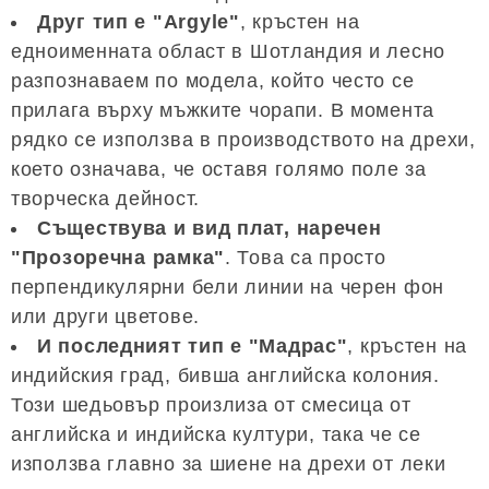
Друг тип е "Argyle"
, кръстен на
едноименната област в Шотландия и лесно
разпознаваем по модела, който често се
прилага върху мъжките чорапи. В момента
рядко се използва в производството на дрехи,
което означава, че оставя голямо поле за
творческа дейност.
Съществува и вид плат, наречен
"Прозоречна рамка"
. Това са просто
перпендикулярни бели линии на черен фон
или други цветове.
И последният тип е "Мадрас"
, кръстен на
индийския град, бивша английска колония.
Този шедьовър произлиза от смесица от
английска и индийска култури, така че се
използва главно за шиене на дрехи от леки