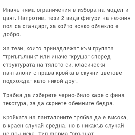
Иначе няма ограничения в избора на модел и
цвят. Напротив, тези 2 вида фигури на нежния
пол са стандарт, за който всяко облекло е
добро.
За тези, които принадлежат към групата
"триъгълник" или иначе "круша" според
структурата на тялото си, класически
панталони с права кройка в скучни цветове
подхождат като никой друг.
Трябва да изберете черно-бяло каре с фина
текстура, за да скриете обемните бедра.
Кройката на панталоните трябва да е висока,
в краен случай средна, но в никакъв случай
не по-ниска. Тип форма "обърнат