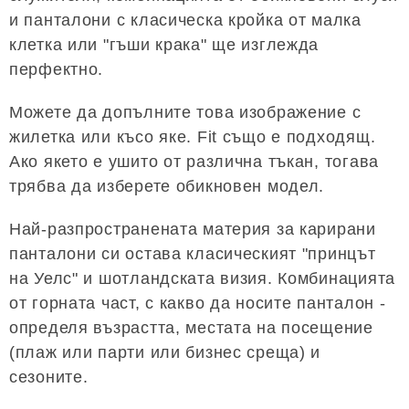
и панталони с класическа кройка от малка
клетка или "гъши крака" ще изглежда
перфектно.
Можете да допълните това изображение с
жилетка или късо яке. Fit също е подходящ.
Ако якето е ушито от различна тъкан, тогава
трябва да изберете обикновен модел.
Най-разпространената материя за карирани
панталони си остава класическият "принцът
на Уелс" и шотландската визия. Комбинацията
от горната част, с какво да носите панталон -
определя възрастта, местата на посещение
(плаж или парти или бизнес среща) и
сезоните.