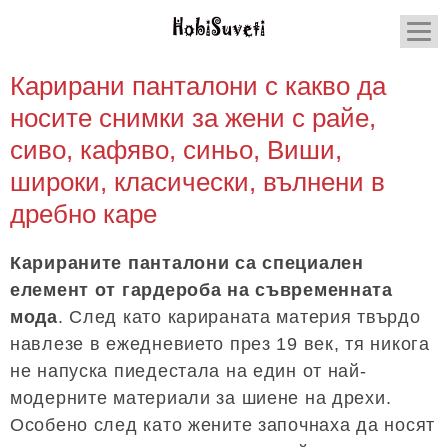
Карирани панталони с какво да
носите снимки за жени с райе,
сиво, кафяво, синьо, Виши,
широки, класически, вълнени в
дребно каре
Карираните панталони са специален
елемент от гардероба на съвременната
мода
. След като карираната материя твърдо
навлезе в ежедневието през 19 век, тя никога
не напуска пиедестала на един от най-
модерните материали за шиене на дрехи.
Особено след като жените започнаха да носят