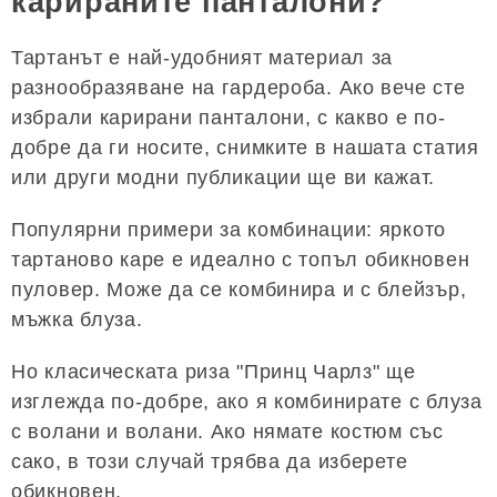
карираните панталони?
Тартанът е най-удобният материал за
разнообразяване на гардероба. Ако вече сте
избрали карирани панталони, с какво е по-
добре да ги носите, снимките в нашата статия
или други модни публикации ще ви кажат.
Популярни примери за комбинации: яркото
тартаново каре е идеално с топъл обикновен
пуловер. Може да се комбинира и с блейзър,
мъжка блуза.
Но класическата риза "Принц Чарлз" ще
изглежда по-добре, ако я комбинирате с блуза
с волани и волани. Ако нямате костюм със
сако, в този случай трябва да изберете
обикновен.