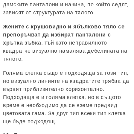
дамските панталони и начина, по който седят,
зависят от структурата на тялото.
Жените с крушовидно и ябълково тяло се
препоръчват да избират панталони с
хрътка зъбка
, тъй като неправилното
квадратче визуално намалява дебелината на
тялото.
Голяма клетка също е подходяща за този тип,
но визуално линиите на квадратите трябва да
вървят приблизително хоризонтално.
Подходяща е и голяма клетка, но в същото
време е необходимо да се вземе предвид
цветовата гама. За друг тип всеки тип клетка
ще бъде подходящ.