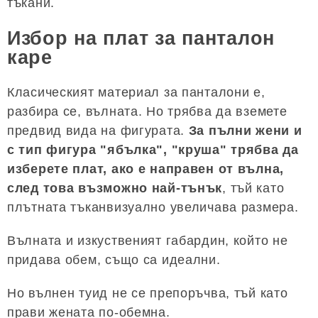
тъкани.
Избор на плат за панталон
каре
Класическият материал за панталони е,
разбира се, вълната. Но трябва да вземете
предвид вида на фигурата.
За пълни жени и
с тип фигура "ябълка", "круша" трябва да
изберете плат, ако е направен от вълна,
след това възможно най-тънък
, тъй като
плътната тъканвизуално увеличава размера.
Вълната и изкуственият габардин, който не
придава обем, също са идеални.
Но вълнен туид не се препоръчва, тъй като
прави жената по-обемна.