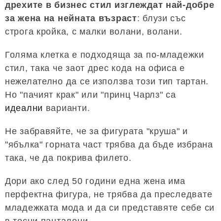
дрехите в бизнес стил изглеждат най-добре
за жена на нейната възраст
: блузи със
строга кройка, с малки волани, волани.
Голяма клетка е подходяща за по-младежки
стил, така че заот дрес кода на офиса е
нежелателно да се използва този тип тартан.
Но "пачият крак" или "принц Чарлз" са
идеални
варианти.
Не забравяйте, че за фигурата "круша" и
"ябълка" горната част трябва да бъде избрана
така, че да покрива филето.
Дори ако след 50 години една жена има
перфектна фигура, не трябва да преследвате
младежката мода и да си представяте себе си
в тесни панталони.