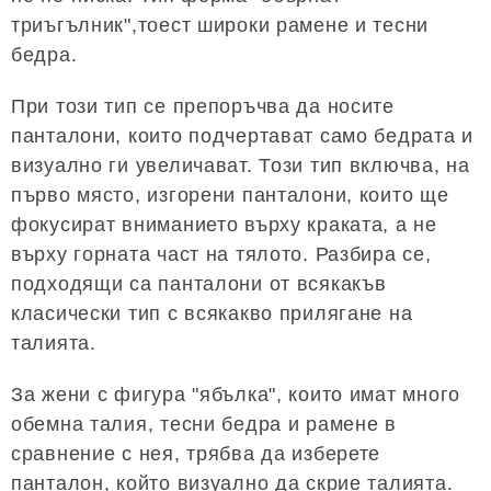
триъгълник",тоест широки рамене и тесни
бедра.
При този тип се препоръчва да носите
панталони, които подчертават само бедрата и
визуално ги увеличават. Този тип включва, на
първо място, изгорени панталони, които ще
фокусират вниманието върху краката, а не
върху горната част на тялото. Разбира се,
подходящи са панталони от всякакъв
класически тип с всякакво прилягане на
талията.
За жени с фигура "ябълка", които имат много
обемна талия, тесни бедра и рамене в
сравнение с нея, трябва да изберете
панталон, който визуално да скрие талията.