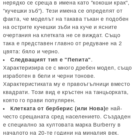
нерядко се среща в имена като "кокоши крак",
"кучешки зъб"). Тези имена се определят от
факта, че моделът на такава тъкан е подобен
на острите кучешки зъби на куче и ясните
очертания на клетката не се виждат. Също
така е представен главно от редуване на 2
цвята: бяло и черно.
Следващият тип е "Пепита"
.
Характеризира се с много дребен модел, също
изработен в бели и черни тонове.
Характеристиката му е правоъгълници вместо
квадрати. Този вид е кръстен на танцьорката,
която го прави популярен.
Клетката от берберис (или Нова)
е най-
често срещаната сред населението. Създаден
е специално за култовата марка Burberry в
началото на 20-те години на миналия век.