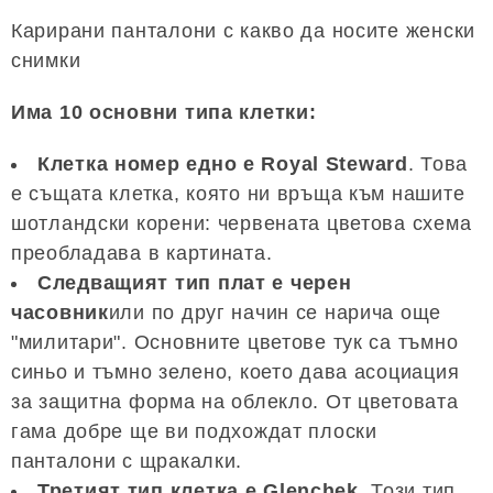
Карирани панталони с какво да носите женски
снимки
Има 10 основни типа клетки:
Клетка номер едно е Royal Steward
. Това
е същата клетка, която ни връща към нашите
шотландски корени: червената цветова схема
преобладава в картината.
Следващият тип плат е черен
часовник
или по друг начин се нарича още
"милитари". Основните цветове тук са тъмно
синьо и тъмно зелено, което дава асоциация
за защитна форма на облекло. От цветовата
гама добре ще ви подхождат плоски
панталони с щракалки.
Третият тип клетка е Glenchek
. Този тип