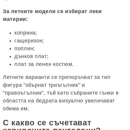
За летните модели се избират леки
материи:
коприна;
гащеризон;
поплин;
дънков плат;
плат за ленен костюм.
Летните варианти се препоръчват за тип
фигура "обърнат триъгълник" и
"правоъгълник", тъй като събраните гънки в
областта на бедрата визуално увеличават
обема им.
С какво се съчетават