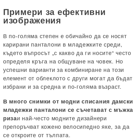
Примери за ефективни
изображения
В по-голяма степен е обичайно да се носят
карирани панталони в младежките среди,
където въпросът „с какво да ги носите“ често
определя кръга на общуване на човек. Но
успешни варианти за комбиниране на този
елемент от облеклото с други могат да бъдат
избрани и за средна и по-голяма възраст.
В много снимки от модни списания дамски
младежки панталони се съчетават с мъжка
риза
и най-често модните дизайнери
препоръчват кожено велосипедно яке, за да
се откроите от тълпата.