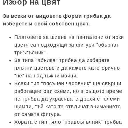
Избор на цвят
За всеки от видовете форми трябва да
изберете и свой собствен цвят.
Платовете за шиене на панталони от ярки
цветя са подходящи за фигури "обърнат
триъгълник".
За типа "ябълка" трябва да изберете
плътни цветове и да кажете категорично
"не" на надлъжни ивици.
Всеки тип "пясъчен часовник" ще свърши
работацветови схеми, но в същото време
не трябва да украсявате дрехи с големи
щампи, тъй като те отвличат вниманието
от самата фигура.
Хората с тип тяло "правоъгълник" трябва