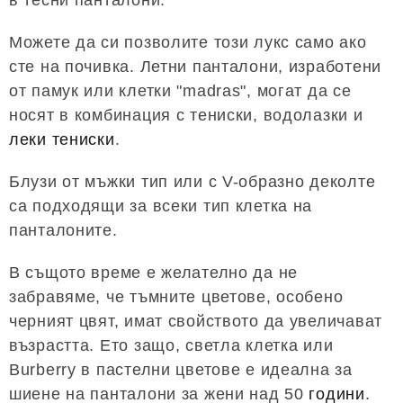
Можете да си позволите този лукс само ако
сте на почивка. Летни панталони, изработени
от памук или клетки "madras", могат да се
носят в комбинация с тениски, водолазки и
леки тениски
.
Блузи от мъжки тип или с V-образно деколте
са подходящи за всеки тип клетка на
панталоните.
В същото време е желателно да не
забравяме, че тъмните цветове, особено
черният цвят, имат свойството да увеличават
възрастта. Ето защо, светла клетка или
Burberry в пастелни цветове е идеална за
шиене на панталони за жени над 50
години
.