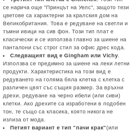
се нарича още "Принцът на Уелс", защото тези
цветове са характерни за кралския дом на
Великобритания. Това е редуване на светли и
тъмни ивици на сив фон. Този тип плат е
класически и се използва главно за шиене на
панталони със строг стил за офис дрес кода.
Следващият вид е Gingham или Vichy
.
Използва се предимно за шиене на леки летни
продукти. Характеристика на този вид е
редуването на голяма бяла клетка с клетка с
различен цвят със същия размер. За връхни
дрехи, редуване на черно ибели (или сиви)
клетки. Ако дрехите са изработени в подобен
тон, те също са класика, която никога не
излиза от мода.
Петият вариант е тип "пачи крак"
(или