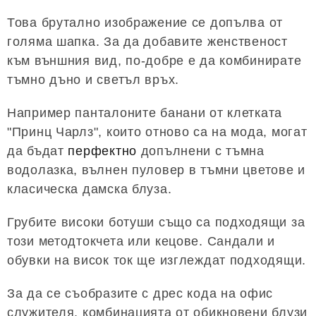
Това брутално изображение се допълва от
голяма шапка. За да добавите женственост
към външния вид, по-добре е да комбинирате
тъмно дъно и светъл връх.
Например панталоните банани от клетката
"Принц Чарлз", които отново са на мода, могат
да бъдат
перфектно
допълнени с тъмна
водолазка, вълнен пуловер в тъмни цветове и
класическа дамска блуза.
Грубите високи ботуши също са подходящи за
този методтокчета или кецове. Сандали и
обувки на висок ток ще изглеждат подходящи.
За да се съобразите с дрес кода на офис
служителя, комбинацията от обикновени блузи