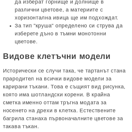
да изберат горнище и долнище в
различни цветове, а материите с
хоризонтална ивица ще им подхождат.
За тип "круша" определено си струва да
изберете дъно в тъмни монотонни
цветове.
Видове клетъчни модели
Исторически се случи така, че тартанът стана
прародител на всички видове модели за
карирани тъкани. Това е същият вид рисунка,
която има шотландски корени. В крайна
сметка именно оттам тръгна модата за
носенето на дрехи в клетка. Естествените
багрила станаха първоначалните цветове за
такава тъкан.