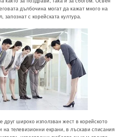
ва както за поздрави, така и за сбогом. Освен
неговата дълбочина могат да кажат много на
, запознат с корейската култура.
 е друг широко използван жест в корейското
и на телевизионни екрани, в лъскави списания