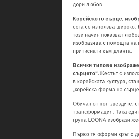
дори любов
Корейското сърце, изобр
сега се използва широко. 
този начин показват любо
изобразява с помощта на 
притиснати към дланта.
Всички типове изображен
сърцето“.
Жестът с изпол
в корейската култура, ста
„корейска форма на сърце
Обичан от поп звездите, 
трансформация. Така еди
група LOONA изобрази жест
Първо тя оформи кръг с д