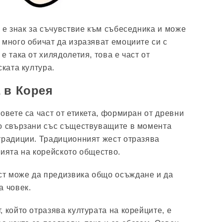
, е знак за съчувствие към събеседника и може
 много обичат да изразяват емоциите си с
е така от хилядолетия, това е част от
ската култура.
 в Корея
овете са част от етикета, формиран от древни
ко свързани със съществуващите в момента
традиции. Традиционният жест отразява
хията на корейското общество.
т може да предизвика общо осъждане и да
а човек.
 който отразява културата на корейците, е