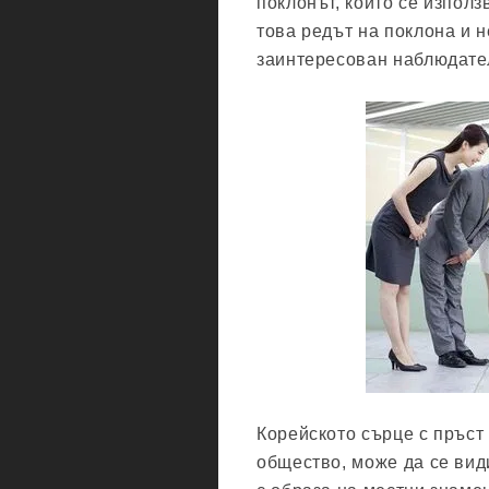
поклонът, който се използ
това редът на поклона и 
заинтересован наблюдател
Корейското сърце с пръст
общество, може да се вид