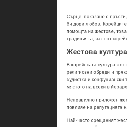
Сърце, показано с пръсти
би дори любов. Корейците
помощта на жестове, това 
традицията, част от корей
Жестова култура
В корейската култура жест
религиозни обреди и пря
будистки и конфуциански 
мястото на всеки в йерар
Неправилно приложен жес
повлияе на репутацията н
Най-често срещаният жест,