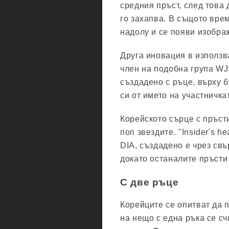
средния пръст, след това 
го захапва. В същото вре
надолу и се появи изобра
Друга иновация в използв
член на подобна група WJ
създадено с ръце, върху 
си от името на участничка
Корейското сърце с пръст
поп звездите. "Insider's h
DIA, създадено е чрез свъ
докато останалите пръсти
С две ръце
Корейците се опитват да 
на нещо с една ръка се сч