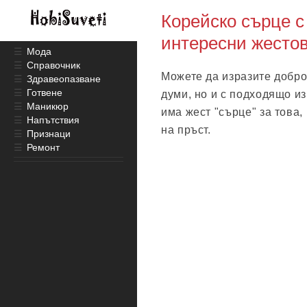
Корейско сърце с
интересни жестов
☰
Мода
☰
Справочник
Можете да изразите добро
☰
Здравеопазване
☰
Готвене
думи, но и с подходящо из
☰
Маникюр
има жест "сърце" за това,
☰
Напътствия
на пръст.
☰
Признаци
☰
Ремонт