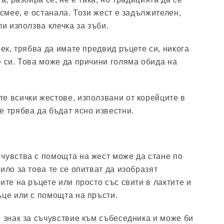
 смее, е останала. Този жест е задължителен,
ли използва клечка за зъби.
век, трябва да имате предвид ръцете си, никога
е си. Това може да причини голяма обида на
е всички жестове, използвани от корейците в
е трябва да бъдат ясно известни.
чувства с помощта на жест може да стане по
ило за това те се опитват да изобразят
ите на ръцете или просто със свити в лактите и
ъце или с помощта на пръсти.
е знак за съчувствие към събеседника и може би