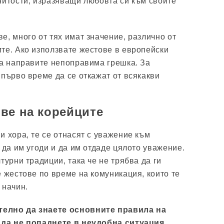
нитости, изразяващи любовта си към своите
е, много от тях имат значение, различно от
те. Ако използвате жестове в европейски
да направите непоправима грешка. За
 първо време да се откажат от всякакви
ве на корейците
и хора, те се отнасят с уважение към
 да им угоди и да им отдаде цялото уважение.
турни традиции, така че не трябва да ги
е жестове по време на комуникация, които те
 начин.
елно да знаете основните правила на
 да не попаднете в неудобна ситуация