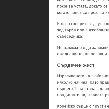
покрива устата, докато се
когато човек се прозява и
Когато говорите с друг чо
зад гърба или в джобовет
събеседника.
Невъзможно е да запомнит
ежедневието, но основнит
Сърдечен жест
Изразяването на любовни 
няколко начина. Като прав
сърцето.Това става с длан
повдигнати над главата р
Корейско сърце с пръсти 