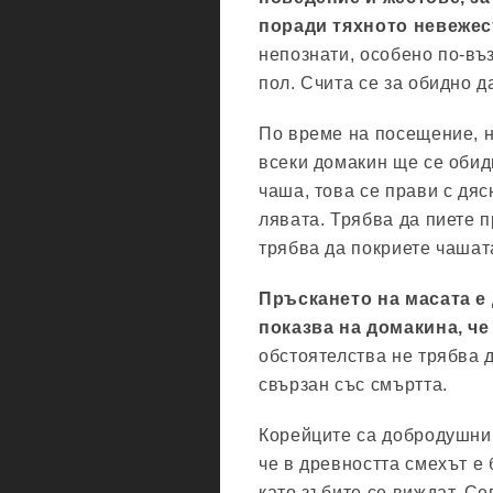
поради тяхното невежес
непознати, особено по-въ
пол. Счита се за обидно д
По време на посещение, н
всеки домакин ще се обид
чаша, това се прави с дяс
лявата. Трябва да пиете 
трябва да покриете чашата
Пръскането на масата е 
показва на домакина, че
обстоятелства не трябва д
свързан със смъртта.
Корейците са добродушни и
че в древността смехът е 
като зъбите се виждат. Сег