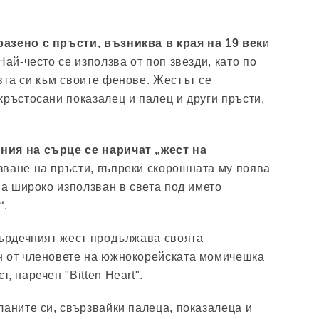
азено с пръсти, възниква в края на 19 век
и
Най-често се използва от поп звезди, като по
вта си към своите фенове. Жестът се
кръстосани показалец и палец и други пръсти,
ия на сърце се наричат ​​„жест на
зване на пръсти, въпреки скорошната му поява
на широко използван в света под името
“.
сърдечният жест продължава своята
н от членовете на южнокорейската момичешка
, наречен "Bitten Heart".
ланите си, свързвайки палеца, показалеца и