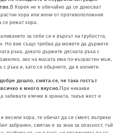
тво.
В Корея не е обичайно да се докосват
зрастни хора или жени от противоположния
а се режат хора.
аливането за себе си е върхът на грубостта,
и. Но вие също трябва да можете да държите
ната ръка, докато държите дясната ръка с
правилно, ако на масата има по-възрастен мъж,
 с ръка и, като се обърнете, да я изпиете.
добре дошло, смята се, че така гостът
 всичко е много вкусно.
При никакви
а забивате клечки в храната, такъв жест е
 весели хора, те обичат да се смеят, въпреки
бил забранен, смятан е за знак за опасност, тъй
а, разбира се, не е така, но традицията да се