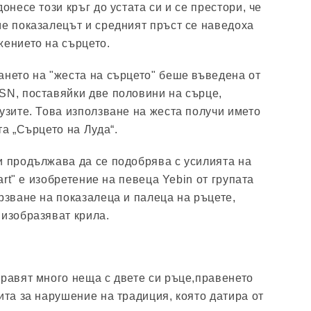
донесе този кръг до устата си и се престори, че
ме показалецът и средният пръст се наведоха
жението на сърцето.
ането на "жеста на сърцето" беше въведена от
SN, поставяйки две половини на сърце,
бузите. Това използване на жеста получи името
та „Сърцето на Луда“.
и продължава да се подобрява с усилията на
eart" е изобретение на певеца Yebin от групата
рзване на показалеца и палеца на ръцете,
 изобразяват крила.
правят много неща с двете си ръце,правенето
ита за нарушение на традиция, която датира от