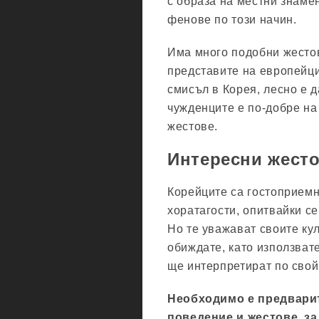
с образа на местни знаме
фенове по този начин.
Има много подобни жестов
представите на европейци
смисъл в Корея, лесно е 
чужденците е по-добре на
жестове.
Интересни жесто
Корейците са гостоприемн
хоратагости, опитвайки се
Но те уважават своите кул
обиждате, като използват
ще интерпретират по свой
Необходимо е предварит
поведение и жестове, за