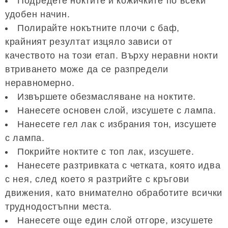
Подредете ноктите и кожичките по всеки
удобен начин.
Полирайте нокътните плочи с баф,
крайният резултат изцяло зависи от
качеството на този етап. Върху неравни нокти
втриването може да се разпредели
неравномерно.
Извършете обезмасляване на ноктите.
Нанесете основен слой, изсушете с лампа.
Нанесете гел лак с избрания тон, изсушете
с лампа.
Покрийте ноктите с топ лак, изсушете.
Нанесете разтривката с четката, която идва
с нея, след което я разтрийте с кръгови
движения, като внимателно обработите всички
труднодостъпни места.
Нанесете още един слой отгоре, изсушете