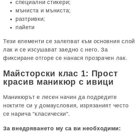
специални стикери;
мъниста и мъниста;
разтривки;
пайети
Тези елементи се залепват към основния слой
лак и се изсушават заедно с него. За
фиксиране отгоре се нанася прозрачен лак.
Майсторски клас 1: Прост
красив маникюр с ивици
Маникюрът е лесен начин да подредите
ноктите си у домаусловия, изрязаният често
се нарича "класически".
За внедряването му са ви необходими: