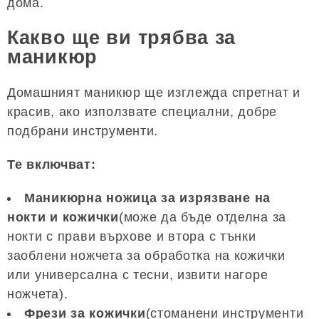
дома.
Какво ще ви трябва за
маникюр
Домашният маникюр ще изглежда спретнат и
красив, ако използвате специални, добре
подбрани инструменти.
Те включват:
Маникюрна ножица за изрязване на
нокти и кожички
(може да бъде отделна за
нокти с прави върхове и втора с тънки
заоблени ножчета за обработка на кожички
или универсална с тесни, извити нагоре
ножчета).
Фрези за кожички
(стоманени инструменти