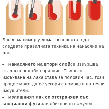
Лесен маникюр у дома, основното е да
следвате правилната техника на нанасяне на
лак.
Нанасянето на втори слой
се извършва
съгласноподобен принцип. Пълното
изсъхване на лака става за половин час, този
процес може да се ускори с помощта на течни
изсушители.
Излишният лак се отстранява със
специални фуги
или обикновен памучен