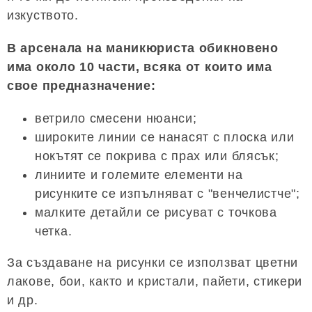
изкуството.
В арсенала на маникюриста обикновено
има около 10 части, всяка от които има
свое предназначение:
ветрило смесени нюанси;
широките линии се нанасят с плоска или
нокътят се покрива с прах или блясък;
линиите и големите елементи на
рисунките се изпълняват с "венчелистче";
малките детайли се рисуват с точкова
четка.
За създаване на рисунки се използват цветни
лакове, бои, както и кристали, пайети, стикери
и др.