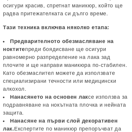
осигури красив, спретнат маникюр, който ще
радва притежателката си дълго време.
Тази техника включва няколко етапа:
Предварителното обезмасляване на
ноктите
преди боядисване ще осигури
равномерно разпределение на лака зад
плочите и ще направи маникюра по-стабилен.
Като обезмаслител можете да използвате
специализирани течности или медицински
алкохол.
Нанасянето на основен лак
се използва за
подравняване на нокътната плочка и нейната
защита.
Нанасяне на първи слой декоративен
лак.
Експертите по маникюр препоръчват да