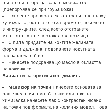
ръцете си в гореща вана с морска сол
(препоръчва се при груба кожа).
Нанесете препарата за отстраняване върху
кутикулата, оставете го за времето, посочено
в инструкциите, след което отстранете
мъртвата кожа с портокалова пръчица.
С пила придайте на ноктите желаната
форма и дължина, подравнете нокътната
плочаплоча с баф.
Нанесете подхранващо масло в областта
на кожичките.
Варианти на оригинален дизайн:
Маникюр на точки.
Нанесете основата за
лак с желания цвят. С точки или празна
химикалка нанесете лак с контрастен нюанс
на точки под формата на желания модел. Това