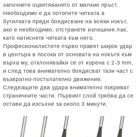
започнете оцветяването от малкия пръст.
Необходимо е да потопите четката в
бутилката преди боядисване на всеки нокът,
ако е необходимо, отстранете излишния лак,
като натиснете четката към него.
Професионалистите първо правят широк удар
в центъра в посока от основата на нокътя към
върха му, отклонявайки се от корена с 2-3 mm,
и след това внимателно боядисват тази част с
възвратно-постъпателно движение.
Следващите два удара внимателно покриват
страничните части. Първият слой трябва да се
остави да изсъхне за около 3 минути.