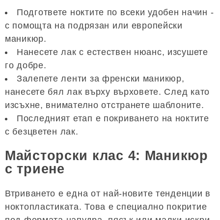
Подгответе ноктите по всеки удобен начин -
с помощта на подрязан или европейски
маникюр.
Нанесете лак с естествен нюанс, изсушете
го добре.
Залепете ленти за френски маникюр,
нанесете бял лак върху върховете. След като
изсъхне, внимателно отстранете шаблоните.
Последният етап е покриването на ноктите
с безцветен лак.
Майсторски клас 4: Маникюр
с триене
Втриването е една от най-новите тенденции в
ноктопластиката. Това е специално покритие
под формата напудра, пясък или малки искри,