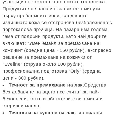
участъци от кожата около нокътната плочка.
Продуктите се нанасят за няколко минути
върху проблемните зони, след което
излишната кожа се отстранява безболезнено с
портокалова пръчица. На пазара има голяма
гама от подобни продукти, като най-добрите
включват: "Умен емайл за премахване на
кожички" (средна цена - 150 рубли), експресно
решение за премахване на кожички от
"Eveline" (струва около 100 рубли),
професионална подготовка "Orly" (средна
цена - 300 рубли).
Течност за премахване на лак.
Средства
без добавяне на ацетон се считат за най-
безопасни, както и обогатени с витамини и
етерични масла.
Течности за сушене на лак
- специални