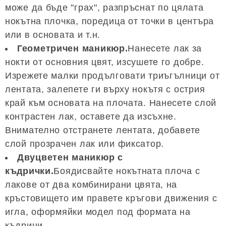
може да бъде "грах", разпръснат по цялата
нокътна плочка, поредица от точки в центъра
или в основата и т.н.
Геометричен маникюр.
Нанесете лак за
нокти от основния цвят, изсушете го добре.
Изрежете малки продълговати триъгълници от
лентата, залепете ги върху нокътя с острия
край към основата на плочата. Нанесете слой
контрастен лак, оставете да изсъхне.
Внимателно отстранете лентата, добавете
слой прозрачен лак или фиксатор.
Двуцветен маникюр с
къдрички.
Боядисвайте нокътната плоча с
лакове от два комбинирани цвята, на
кръстовището им правете кръгови движения с
игла, оформяйки модел под формата на
къдрици.