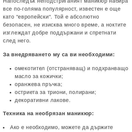
Напоследък неподстриганият маникюр набира
все по-голяма популярност, известен е още
като "европейски". Той е абсолютно
безопасен, не изисква много време, а ноктите
изглеждат добре поддържани и спретнати
след него.
За внедряването му са ви необходими:
омекотител (отстраняващ) и подхранващо
масло за кожички;
оранжева пръчка;
остриета за триони, полирани;
декоративни лакове.
Техника на необрязан маникюр:
Ако е необходимо, можете да държите