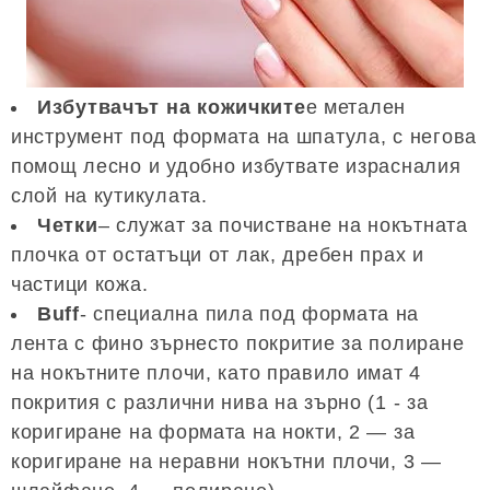
Избутвачът на кожичките
е метален
инструмент под формата на шпатула, с негова
помощ лесно и удобно избутвате израсналия
слой на кутикулата.
Четки
– служат за почистване на нокътната
плочка от остатъци от лак, дребен прах и
частици кожа.
Buff
- специална пила под формата на
лента с фино зърнесто покритие за полиране
на нокътните плочи, като правило имат 4
покрития с различни нива на зърно (1 - за
коригиране на формата на нокти, 2 — за
коригиране на неравни нокътни плочи, 3 —