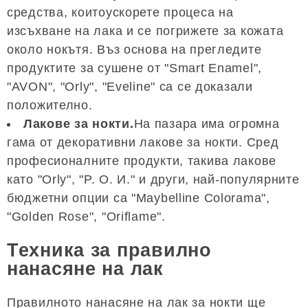
средства, коитоускорете процеса на
изсъхване на лака и се погрижете за кожата
около нокътя. Въз основа на прегледите
продуктите за сушене от "Smart Enamel",
"AVON", "Orly", "Eveline" са се доказали
положително.
Лакове за нокти.
На пазара има огромна
гама от декоративни лакове за нокти. Сред
професионалните продукти, такива лакове
като "Orly", "P. О. И." и други, най-популярните
бюджетни опции са "Maybelline Colorama",
"Golden Rose", "Oriflame".
Техника за правилно
нанасяне на лак
Правилното нанасяне на лак за нокти ще