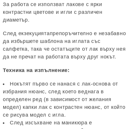
За работа се използват лакове с ярки
контрастни цветове и игли с различен
диаметър.
След екзекуциятапрепоръчително е незабавно
да избършете шаблона на иглата със
салфетка, така че остатъците от лак върху нея
да не пречат на работата върху друг нокът.
Техника на изпълнение:
Нокътят първо се нанася с лак-основа от
избрания нюанс, след което веднага в
определен ред (в зависимост от желания
модел) капки лак с контрастен нюанс, от който
се рисува модел с игла.
След изсъхване на маникюра е