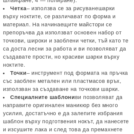
шлайфане, 4 — полиране).
Четка
– използва се за рисуванешарки
върху ноктите, се различават по форма и
материал. На начинаещите майстори се
препоръчва да използват основен набор от
точкови, широки и заоблени четки, тъй като те
са доста лесни за работа и ви позволяват да
създавате прости, но красиви шарки върху
ноктите.
Точки
– инструмент под формата на пръчка
със заоблен метален или пластмасов връх,
използван за създаване на точкови шарки.
Специалните шаблони
ви позволяват да
направите оригинален маникюр без много
усилия, достатъчно е да залепите избрания
шаблон върху подготвения нокът, да нанесете
и изсушите лака и след това да премахнете