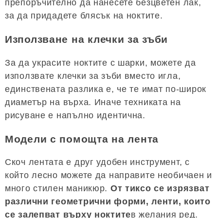
препоръчително да нанесете безцветен лак,
за да придадете блясък на ноктите.
Използване на клечки за зъби
За да украсите ноктите с шарки, можете да
използвате клечки за зъби вместо игла,
единствената разлика е, че те имат по-широк
диаметър на върха. Иначе техниката на
рисуване е напълно идентична.
Модели с помощта на лента
Скоч лентата е друг удобен инструмент, с
който лесно можете да направите необичаен и
много стилен маникюр.
От тиксо се изрязват
различни геометрични форми, ленти, които
се залепват върху ноктите
в желания ред.