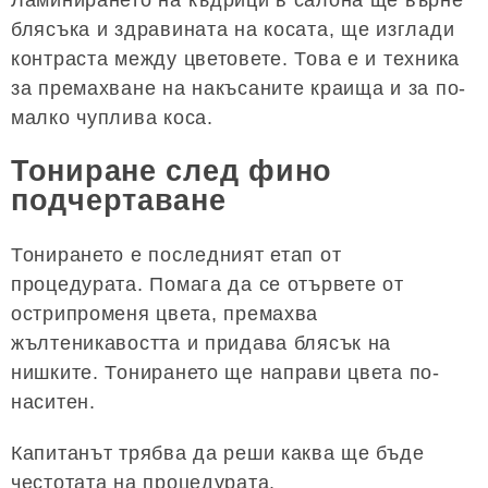
блясъка и здравината на косата, ще изглади
контраста между цветовете. Това е и техника
за премахване на накъсаните краища и за по-
малко чуплива коса.
Тониране след фино
подчертаване
Тонирането е последният етап от
процедурата. Помага да се отървете от
острипроменя цвета, премахва
жълтеникавостта и придава блясък на
нишките. Тонирането ще направи цвета по-
наситен.
Капитанът трябва да реши каква ще бъде
честотата на процедурата.