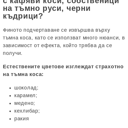
с кафяви коси, собственици
на тъмно руси, черни
къдрици?
Финото подчертаване се извършва върху
тъмна коса, като се използват много нюанси, в
зависимост от ефекта, който трябва да се
получи.
Естествените цветове изглеждат страхотно
на тъмна коса:
шоколад;
карамел;
медено;
кехлибар;
ракия