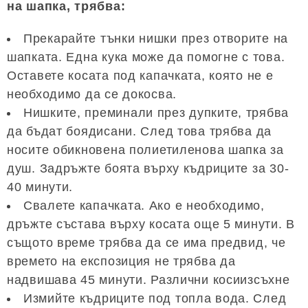
на шапка, трябва:
Прекарайте тънки нишки през отворите на
шапката. Една кука може да помогне с това.
Оставете косата под капачката, която не е
необходимо да се докосва.
Нишките, преминали през дупките, трябва
да бъдат боядисани. След това трябва да
носите обикновена полиетиленова шапка за
душ. Задръжте боята върху къдриците за 30-
40 минути.
Свалете капачката. Ако е необходимо,
дръжте състава върху косата още 5 минути. В
същото време трябва да се има предвид, че
времето на експозиция не трябва да
надвишава 45 минути. Различни косиизсъхне
Измийте къдриците под топла вода. След