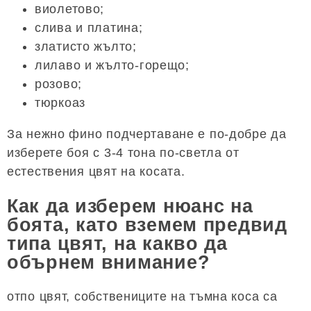
виолетово;
слива и платина;
златисто жълто;
лилаво и жълто-горещо;
розово;
тюркоаз
За нежно фино подчертаване е по-добре да
изберете боя с 3-4 тона по-светла от
естествения цвят на косата.
Как да изберем нюанс на
боята, като вземем предвид
типа цвят, на какво да
обърнем внимание?
отпо цвят, собствениците на тъмна коса са