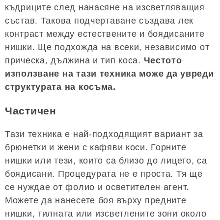
къдриците след нанасяне на изсветляващия
състав. Такова подчертаване създава лек
контраст между естествените и боядисаните
нишки. Ще подхожда на всеки, независимо от
прическа, дължина и тип коса.
Честото
използване на тази техника може да увреди
структурата на косъма.
Частичен
Тази техника е най-подходящият вариант за
брюнетки и жени с кафяви коси. Горните
нишки или тези, които са близо до лицето, са
боядисани. Процедурата не е проста. Тя ще
се нуждае от фолио и осветителен агент.
Можете да нанесете боя върху предните
нишки, тилната или изсветлените зони около