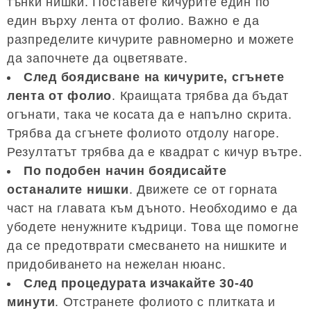
тънки нишки. Поставете кичурите един по
един върху лента от фолио. Важно е да
разпределите кичурите равномерно и можете
да започнете да оцветявате.
След боядисване на кичурите, сгънете
лента от фолио
. Краищата трябва да бъдат
огънати, така че косата да е напълно скрита.
Трябва да сгънете фолиото отдолу нагоре.
Резултатът трябва да е квадрат с кичур вътре.
По подобен начин боядисайте
останалите нишки
. Движете се от горната
част на главата към дъното. Необходимо е да
убодете ненужните къдрици. Това ще помогне
да се предотврати смесването на нишките и
придобиването на нежелан нюанс.
След процедурата изчакайте 30-40
минути
. Отстранете фолиото с плитката и