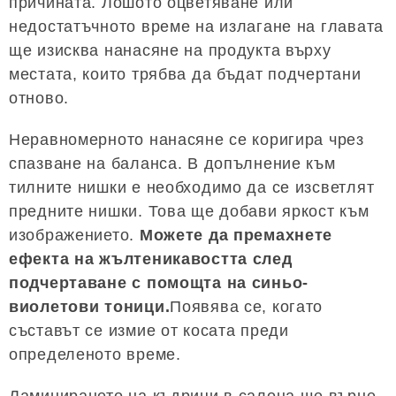
причината. Лошото оцветяване или
недостатъчното време на излагане на главата
ще изисква нанасяне на продукта върху
местата, които трябва да бъдат подчертани
отново.
Неравномерното нанасяне се коригира чрез
спазване на баланса. В допълнение към
тилните нишки е необходимо да се изсветлят
предните нишки. Това ще добави яркост към
изображението.
Можете да премахнете
ефекта на жълтеникавостта след
подчертаване с помощта на синьо-
виолетови тоници.
Появява се, когато
съставът се измие от косата преди
определеното време.
Ламинирането на къдрици в салона ще върне