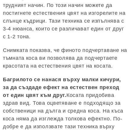
трудният начин. По този начин можете да
постигнете естествения цвят на изгорелите на
слънце къдрици. Тази техника се изпълнява с
3-4 нюанса, които се различават един от друг
с 1-2 тона.
Снимката показва, че финото подчертаване на
тъмната коса ви позволява да подчертаете
красотата на естествения цвят на косата.
Багрилото се нанася върху малки кичури,
за да създаде ефект на естествен преход
от един цвят към друг.
Косата придобива
здрав вид. Това оцветяване е подходящо за
собственици на дълга и средна коса. На къса
коса няма да изглежда толкова ефектно. По-
добре е да използвате тази техника върху