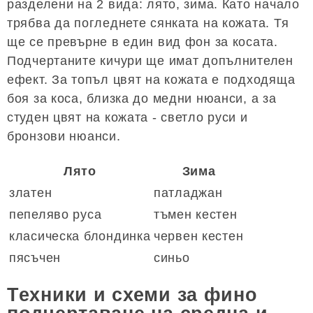
разделени на 2 вида: лято, зима. Като начало
трябва да погледнете сянката на кожата. Тя
ще се превърне в един вид фон за косата.
Подчертаните кичури ще имат допълнителен
ефект. За топъл цвят на кожата е подходяща
боя за коса, близка до медни нюанси, а за
студен цвят на кожата - светло руси и
бронзови нюанси.
Лято
Зима
златен
патладжан
пепеляво руса
тъмен кестен
класическа блондинка
червен кестен
пясъчен
синьо
Техники и схеми за фино