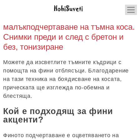
малъкподчертаване на тъмна коса.
Снимки преди и след с бретон и
без, тонизиране
Можете да изсветлите тъмните къдрици с
помощта на фини отблясъци. Благодарение
на тази техника на боядисване на косата,
прическата ще изглежда по-обемна и
блестяща.
Кой е подходящ за фини
акценти?
Финото подчертаване е оцветяването на