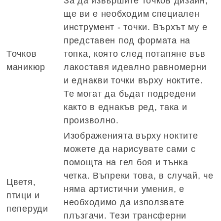
За да извършите точков дизайн,
ще ви е необходим специален
инструмент - точки. Върхът му е
представен под формата на
Точков
топка, която след потапяне във
маникюр
лакоставя идеално равномерни
и еднакви точки върху ноктите.
Те могат да бъдат подредени
както в еднакъв ред, така и
произволно.
Изображенията върху ноктите
можете да нарисувате сами с
помощта на гел боя и тънка
четка. Въпреки това, в случай, че
Цветя,
няма артистични умения, е
птици и
необходимо да използвате
пеперуди
плъзгачи. Тези трансферни