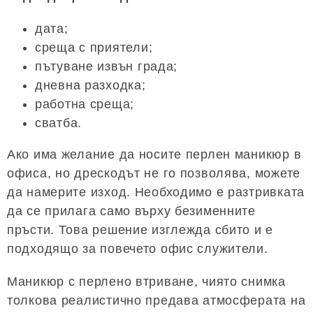
дата;
среща с приятели;
пътуване извън града;
дневна разходка;
работна среща;
сватба.
Ако има желание да носите перлен маникюр в
офиса, но дрескодът не го позволява, можете
да намерите изход. Необходимо е разтривката
да се прилага само върху безименните
пръсти. Това решение изглежда сбито и е
подходящо за повечето офис служители.
Маникюр с перлено втриване, чиято снимка
толкова реалистично предава атмосферата на