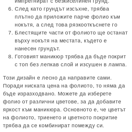
импрегнират с безкиселинен грунд.
След като грундът изсъхне, трябва
плътно да приложите парче фолио към
нокътя, а след това рязкооткъснете го
Блестящите части от фолиото ще останат
върху нокътя на местата, където е
нанесен грундът.
Готовият маникюр трябва да бъде покрит
с топ без лепкав слой и изсушен в лампа.
Този дизайн е лесно да направите сами.
Поради ниската цена на фолиото, то няма да
бъде изразходвано. Можете да изберете
фолио от различни цветове, за да добавите
яркост към маникюра. Основното е, че цветът
на фолиото, триенето и цветното покритие
трябва да се комбинират помежду си.