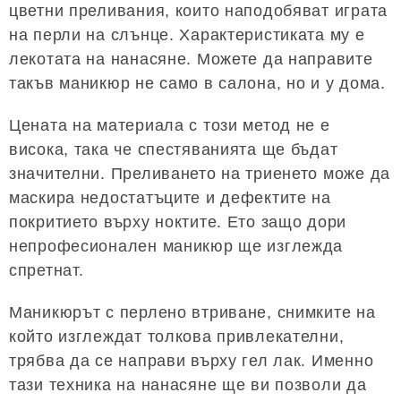
цветни преливания, които наподобяват играта
на перли на слънце. Характеристиката му е
лекотата на нанасяне. Можете да направите
такъв маникюр не само в салона, но и у дома.
Цената на материала с този метод не е
висока, така че спестяванията ще бъдат
значителни. Преливането на триенето може да
маскира недостатъците и дефектите на
покритието върху ноктите. Ето защо дори
непрофесионален маникюр ще изглежда
спретнат.
Маникюрът с перлено втриване, снимките на
който изглеждат толкова привлекателни,
трябва да се направи върху гел лак. Именно
тази техника на нанасяне ще ви позволи да