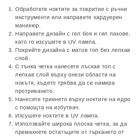
Обработете ноктите за покритие с ръчни
инструменти или направете хардуерен
маникюр.
Направете дизайн с гел боя и гел лакове,
като го изсушите в UV лампа.
Покрийте дизайна с матов топ без лепкав
слой.
С тънка четка нанесете лъскав топ с
лепкав слой върху онези области на
нокътя, където трябва да се намира
протриването.
Нанесете триенето върху ноктите на едро
с помощта на избутвач.
Изсушете ноктите в UV лампа.
Използвайте широка плоска четка, за да
премахнете остатъците от търкането от