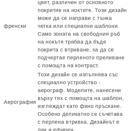
цвят, различен от основното
покритие на ноктите. Този дизайн
може да се направи с тънка
френски
четка или специални шаблони.
Само зоната на свободния ръб
на нокътя трябва да бъде
покрита с втриване, за да се
подчертае перленото преливане
с помощта на контраст.
Този дизайн се изпълнява със
специално устройство -
аерограф. Моделите, нанесени
върху тях с помощта на шаблон,
Аерография
изглеждат като фино пръскане.
Особено деликатно се съчетава
с перлена втривка. Дизайнът е
лек и ефирен.