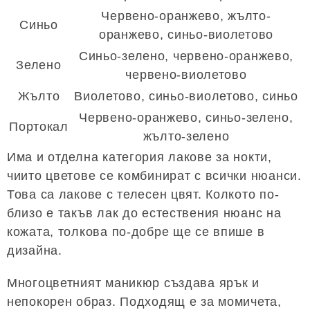
Червено-оранжево, жълто-
Синьо
оранжево, синьо-виолетово
Синьо-зелено, червено-оранжево,
Зелено
червено-виолетово
Жълто
Виолетово, синьо-виолетово, синьо
Червено-оранжево, синьо-зелено,
Портокал
жълто-зелено
Има и отделна категория лакове за нокти,
чиито цветове се комбинират с всички нюанси.
Това са лакове с телесен цвят. Колкото по-
близо е такъв лак до естествения нюанс на
кожата, толкова по-добре ще се впише в
дизайна.
Многоцветният маникюр създава ярък и
непокорен образ. Подходящ е за момичета,