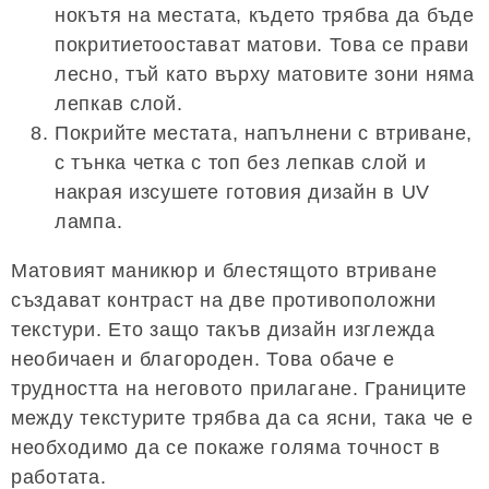
нокътя на местата, където трябва да бъде
покритиетоостават матови. Това се прави
лесно, тъй като върху матовите зони няма
лепкав слой.
Покрийте местата, напълнени с втриване,
с тънка четка с топ без лепкав слой и
накрая изсушете готовия дизайн в UV
лампа.
Матовият маникюр и блестящото втриване
създават контраст на две противоположни
текстури. Ето защо такъв дизайн изглежда
необичаен и благороден. Това обаче е
трудността на неговото прилагане. Границите
между текстурите трябва да са ясни, така че е
необходимо да се покаже голяма точност в
работата.