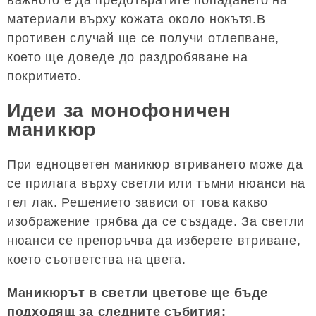
материали върху кожата около нокътя.В
противен случай ще се получи отлепване,
което ще доведе до раздробяване на
покритието.
Идеи за монофоничен
маникюр
При едноцветен маникюр втриването може да
се прилага върху светли или тъмни нюанси на
гел лак. Решението зависи от това какво
изображение трябва да се създаде. За светли
нюанси се препоръчва да изберете втриване,
което съответства на цвета.
Маникюрът в светли цветове ще бъде
подходящ за следните събития: