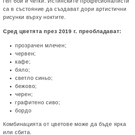
гел бои и четки. Истинските професионалисти
са в състояние да създават дори артистични
рисунки върху ноктите.
Сред цветята през 2019 г. преобладават:
прозрачен млечен;
червен;
кафе;
бяло;
светло синьо;
бежово;
черен;
графитено сиво;
бордо
Комбинацията от цветове може да бъде ярка
или сбита.