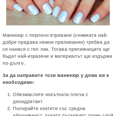
Маникюр с перлено втриване (снимката най-
добре предава нежни преливания) трябва да
се нанася с гел лак. Тогава преливниците ще
бъдат най-изразени и материалът ще издържи
по-дълго.
За да направите този маникюр у дома ви е
необходимо:
Обезмаслете нокътната плоча с
дехидратант.
Полирайте ноктите със средна
абразивност, докато лъскавият горен слой