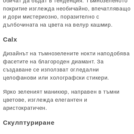
обичат да бъдат в тенденция. Тъмнозеленото
покритие изглежда необичайно, впечатляващо
и дори мистериозно, поразително с
дълбочината на цвета на велур кашмир.
Calx
Дизайнът на тъмнозелените нокти наподобява
фасетите на благороден диамант. За
създаване се използват огледални
целофанови или холографски стикери.
Ярко зеленият маникюр, направен в тъмни
цветове, изглежда елегантен и
аристократичен.
Скулптуриране