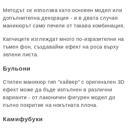
Методът се използва като основен модел или
допълнителна декорация - и в двата случая
маникюрът само печели от такава комбинация.
Капчиците изглеждат много по-изразителни на
тъмен фон, създавайки ефект на роса върху
зелени листа.
Бульони
Стилен маникюр тип "хайвер" с оригинален 3D
ефект може да бъде изпълнен в различни
варианти - от лаконичен фигурен модел до
пълно покритие на нокътната плоча.
Камифубуки