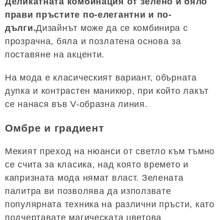
Деликатната комбинация от зелено и бяло
прави пръстите по-елегантни и по-
дълги.
Дизайнът може да се комбинира с
прозрачна, бяла и позлатена основа за
поставяне на акценти.
На мода е класическият вариант, обърната
дупка и контрастен маникюр, при който лакът
се нанася във V-образна линия.
Омбре и градиент
Мекият преход на нюанси от светло към тъмно
се счита за класика, над която времето и
капризната мода нямат власт. Зелената
палитра ви позволява да използвате
популярната техника на различни пръсти, като
подчертавате магическата цветова