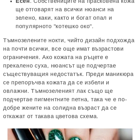
Есен
. Собствениците на прасковена кожа
ще отговарят на всички нюанси на
зелено, каки, ​​както и богат опал и
популярното "котешко око".
Тъмнозелените нокти, чийто дизайн подхожда
на почти всички, все още имат възрастови
ограничения. Ако кожата на ръцете е
прекалено суха, нюансът ще подчертае
съществуващия недостатък. Преди маникюра
се препоръчва кожата да се избели и
овлажни. Тъмнозеленият лак също ще
подчертае пигментните петна, така че е по-
добре жените на солидна възраст да се
откажат от такава цветова схема.