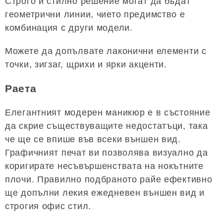
Строго и стилно решение могат да бъдат
геометрични линии, чието предимство е
комбинация с други модели.
Можете да допълвате лаконични елементи с
точки, зигзаг, щрихи и ярки акценти.
Раета
Елегантният модерен маникюр е в състояние
да скрие съществуващите недостатъци, така
че ще се впише във всеки външен вид.
Графичният печат ви позволява визуално да
коригирате несъвършенствата на нокътните
плочи. Правилно подбраното райе ефективно
ще допълни лекия ежедневен външен вид и
строгия офис стил.