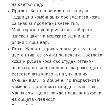
на светъл лед.
Пролет
. Кестенови или светло руси
къдрици в комбинация със златиста кожа
са знак за пролетен цветен тип.
Майсторите препоръчват да изберете
изискан цвят на морските вълни или
опции с ярка вар.
Лято
. Жените, принадлежащи към този
цветен тип, се смятат за неясни. Светлата
кожа и русата коса със студен оттенък
понякога не ви позволяват да разгледате
естествената красота на уникалния
външен вид. По-добре е "по-възрастните"
момичета да откажат твърде тъмен лак -
маникюрът ще изглежда плашещ на фона
на общата бледност.