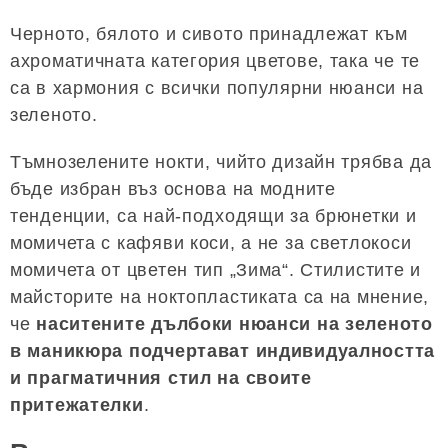
Черното, бялото и сивото принадлежат към
ахроматичната категория цветове, така че те
са в хармония с всички популярни нюанси на
зеленото.
Тъмнозелените нокти, чийто дизайн трябва да
бъде избран въз основа на модните
тенденции, са най-подходящи за брюнетки и
момичета с кафяви коси, а не за светлокоси
момичета от цветен тип „Зима“. Стилистите и
майсторите на ноктопластиката са на мнение,
че
наситените дълбоки нюанси на зеленото
в маникюра подчертават индивидуалността
и прагматичния стил на своите
притежателки
.