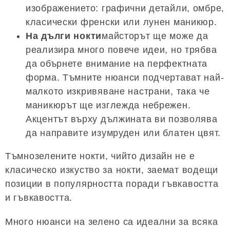
изображението: графични детайли, омбре,
класически френски или лунен маникюр.
На дълги нокти
майсторът ще може да
реализира много повече идеи, но трябва
да обърнете внимание на перфектната
форма. Тъмните нюанси подчертават най-
малкото изкривяване настрани, така че
маникюрът ще изглежда небрежен.
Акцентът върху дължината ви позволява
да направите изумруден или блатен цвят.
Тъмнозелените нокти, чийто дизайн не е
класическо изкуство за нокти, заемат водещи
позиции в популярността поради гъвкавостта
и гъвкавостта.
Много нюанси на зелено са идеални за всяка