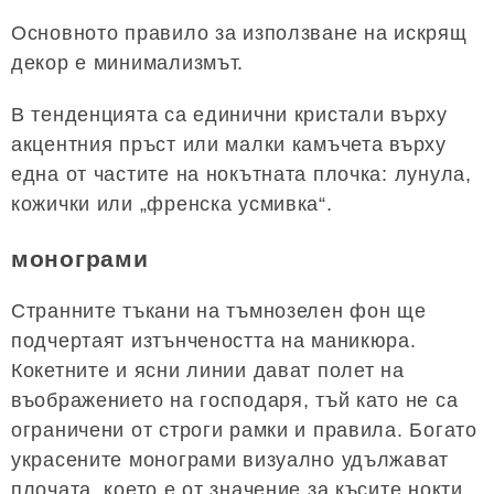
Основното правило за използване на искрящ
декор е минимализмът.
В тенденцията са единични кристали върху
акцентния пръст или малки камъчета върху
една от частите на нокътната плочка: лунула,
кожички или „френска усмивка“.
монограми
Странните тъкани на тъмнозелен фон ще
подчертаят изтънчеността на маникюра.
Кокетните и ясни линии дават полет на
въображението на господаря, тъй като не са
ограничени от строги рамки и правила. Богато
украсените монограми визуално удължават
плочата, което е от значение за късите нокти.