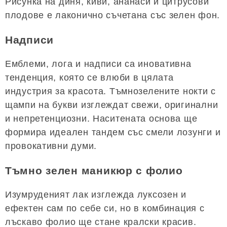
Рисунка на диня, киви, ананаси и цитрусови
плодове е лаконично съчетана със зелен фон.
Надписи
Емблеми, лога и надписи са иновативна
тенденция, която се влюби в цялата
индустрия за красота. Тъмнозелените нокти с
щампи на букви изглеждат свежи, оригинални
и непретенциозни. Наситената основа ще
формира идеален тандем със смели лозунги и
провокативни думи.
Тъмно зелен маникюр с фолио
Изумруденият лак изглежда луксозен и
ефектен сам по себе си, но в комбинация с
лъскаво фолио ще стане кралски красив.