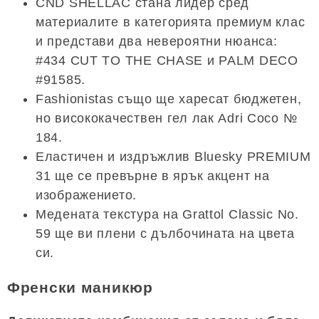
CND SHELLAC стана лидер сред
материалите в категорията премиум клас
и представи два невероятни нюанса:
#434 CUT TO THE CHASE и PALM DECO
#91585.
Fashionistas също ще харесат бюджетен,
но висококачествен гел лак Adri Coco №
184.
Еластичен и издръжлив Bluesky PREMIUM
31 ще се превърне в ярък акцент на
изображението.
Медената текстура на Grattol Classic No.
59 ще ви плени с дълбочината на цвета
си.
Френски маникюр