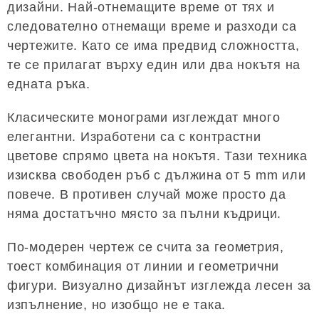
дизайни. Най-отнемащите време от тях и
следователно отнемащи време и разходи са
чертежите. Като се има предвид сложността,
те се прилагат върху един или два нокътя на
едната ръка.
Класическите монограми изглеждат много
елегантни. Изработени са с контрастни
цветове спрямо цвета на нокътя. Тази техника
изисква свободен ръб с дължина от 5 mm или
повече. В противен случай може просто да
няма достатъчно място за пълни къдрици.
По-модерен чертеж се счита за геометрия,
тоест комбинация от линии и геометрични
фигури. Визуално дизайнът изглежда лесен за
изпълнение, но изобщо не е така.