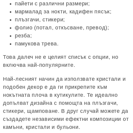
пайети с различни размери;
мармалад за нокти, кадифен пясък;
плъзгачи, стикери;
фолио (потал, откъсване, превод);
резба;
памукова трева.
Това далеч не е целият списък с опции, но
включва най-популярните.
Най-лесният начин да използвате кристали и
подобен декор е да ги прикрепите към
нокътната плоча в кутикулите. Те идеално
допълват дизайна с помощта на плъзгачи,
стикери, щамповане. В друг случай можете да
създадете независими ефектни композиции от
камъни, кристали и бульони.