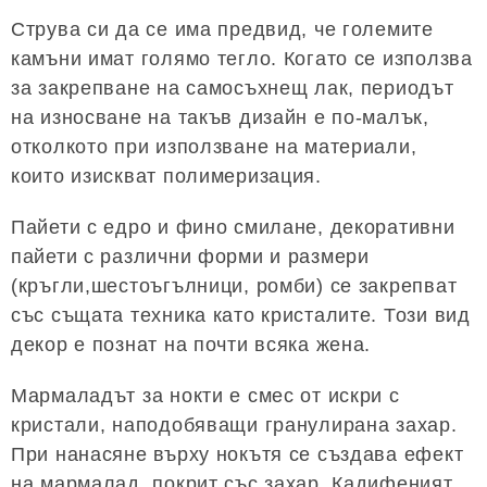
Струва си да се има предвид, че големите
камъни имат голямо тегло. Когато се използва
за закрепване на самосъхнещ лак, периодът
на износване на такъв дизайн е по-малък,
отколкото при използване на материали,
които изискват полимеризация.
Пайети с едро и фино смилане, декоративни
пайети с различни форми и размери
(кръгли,шестоъгълници, ромби) се закрепват
със същата техника като кристалите. Този вид
декор е познат на почти всяка жена.
Мармаладът за нокти е смес от искри с
кристали, наподобяващи гранулирана захар.
При нанасяне върху нокътя се създава ефект
на мармалад, покрит със захар. Кадифеният