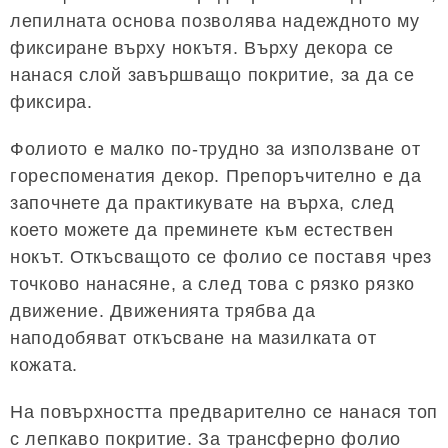
лепилната основа позволява надеждното му
фиксиране върху нокътя. Върху декора се
нанася слой завършващо покритие, за да се
фиксира.
Фолиото е малко по-трудно за използване от
гореспоменатия декор. Препоръчително е да
започнете да практикувате на върха, след
което можете да преминете към естествен
нокът. Откъсващото се фолио се поставя чрез
точково нанасяне, а след това с рязко рязко
движение. Движенията трябва да
наподобяват откъсване на мазилката от
кожата.
На повърхността предварително се нанася топ
с лепкаво покритие. За трансферно фолио