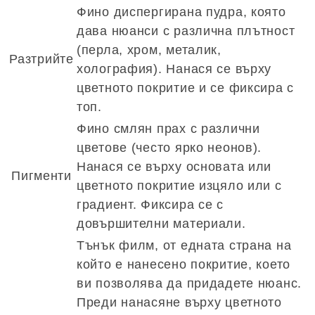
Фино диспергирана пудра, която
дава нюанси с различна плътност
(перла, хром, металик,
Разтрийте
холография). Нанася се върху
цветното покритие и се фиксира с
топ.
Фино смлян прах с различни
цветове (често ярко неонов).
Нанася се върху основата или
Пигменти
цветното покритие изцяло или с
градиент. Фиксира се с
довършителни материали.
Тънък филм, от едната страна на
който е нанесено покритие, което
ви позволява да придадете нюанс.
Преди нанасяне върху цветното