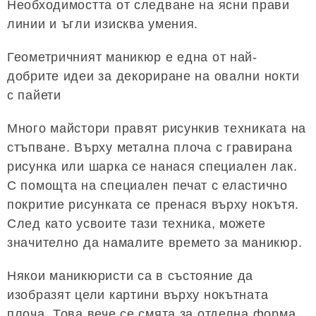
Необходимостта от следване на ясни прави
линии и ъгли изисква умения.
Геометричният маникюр е една от най-
добрите идеи за декориране на овални нокти
с пайети
Много майстори правят рисункив техниката на
стъпване. Върху метална плоча с гравирана
рисунка или шарка се нанася специален лак.
С помощта на специален печат с еластично
покритие рисунката се пренася върху нокътя.
След като усвоите тази техника, можете
значително да намалите времето за маникюр.
Някои маникюристи са в състояние да
изобразят цели картини върху нокътната
плоча. Това вече се смята за отделна форма