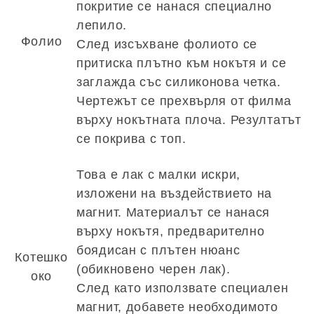
покритие се нанася специално
лепило.
Фолио
След изсъхване фолиото се
притиска плътно към нокътя и се
заглажда със силиконова четка.
Чертежът се прехвърля от филма
върху нокътната плоча. Резултатът
се покрива с топ.
Това е лак с малки искри,
изложени на въздействието на
магнит. Материалът се нанася
върху нокътя, предварително
боядисан с плътен нюанс
Котешко
(обикновено черен лак).
око
След като използвате специален
магнит, добавете необходимото