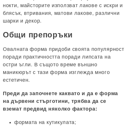
нокти, майсторите използват лакове с искри и
блясък, втривания, матови лакове, различни
шарки и декор.
Общи препоръки
Овалната форма придоби своята популярност
поради практичността поради липсата на
остри ъгли. В същото време външно
маникюрът с тази форма изглежда много
естетичен.
Преди да започнете каквато и да е форма
на дървени стърготини, трябва да се
вземат предвид няколко фактора:
формата на кутикулата;