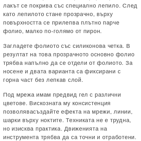
лакът се покрива със специално лепило. След
като лепилото стане прозрачно, върху
повърхността се прилепва плътно парче
фолио, малко по-голямо от пирон.
Загладете фолиото със силиконова четка. В
резултат на това прозрачното основно фолио
трябва напълно да се отдели от фолиото. За
носене и двата варианта са фиксирани с
горна част без лепкав слой.
Под мрежа имам предвид гел с различни
цветове. Вискозната му консистенция
позволявасъздайте ефекта на мрежи, линии,
шарки върху ноктите. Техниката не е трудна,
но изисква практика. Движенията на
инструмента трябва да са точни и отработени.