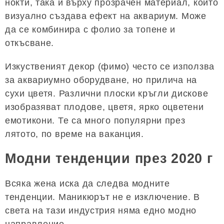
нокти, така и върху прозрачен материал, който
визуално създава ефект на аквариум. Може
да се комбинира с фолио за топене и
откъсване.
Изкуственият декор (фимо) често се използва
за аквариумно оборудване, но прилича на
сухи цветя. Различни плоски кръгли дискове
изобразяват плодове, цветя, ярко оцветени
емотикони. Те са много популярни през
лятото, по време на ваканция.
Модни тенденции през 2020 г
Всяка жена иска да следва модните
тенденции. Маникюрът не е изключение. В
света на тази индустрия няма едно модно
направление.