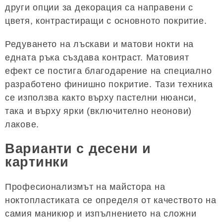
други опции за декорация са направени с
цветя, контрастиращи с основното покритие.
Редуването на лъскави и матови нокти на
едната ръка създава контраст. Матовият
ефект се постига благодарение на специално
разработено финишно покритие. Тази техника
се използва както върху пастелни нюанси,
така и върху ярки (включително неонови)
лакове.
Варианти с десени и
картинки
Професионализмът на майстора на
ноктопластиката се определя от качеството на
самия маникюр и изпълнението на сложни