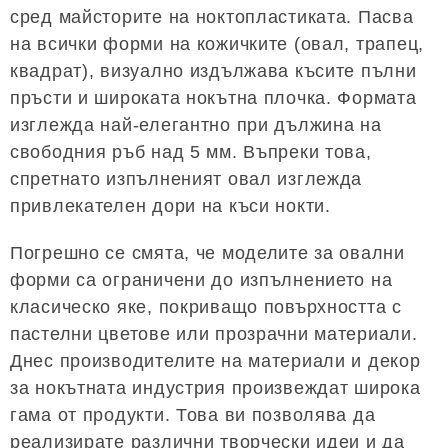
сред майсторите на ноктопластиката. Пасва
на всички форми на кожичките (овал, трапец,
квадрат), визуално издължава късите пълни
пръсти и широката нокътна плочка. Формата
изглежда най-елегантно при дължина на
свободния ръб над 5 мм. Въпреки това,
спретнато изпълненият овал изглежда
привлекателен дори на къси нокти.
Погрешно се смята, че моделите за овални
форми са ограничени до изпълнението на
класическо яке, покриващо повърхността с
пастелни цветове или прозрачни материали.
Днес производителите на материали и декор
за нокътната индустрия произвеждат широка
гама от продукти. Това ви позволява да
реализирате различни творчески идеи и да