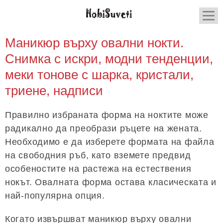
Маникюр върху овални нокти.
Снимка с искри, модни тенденции,
меки тонове с шарка, кристали,
триене, надписи
Правилно избраната форма на ноктите може
радикално да преобрази ръцете на жената.
Необходимо е да изберете формата на файла
на свободния ръб, като вземете предвид
особеностите на растежа на естествения
нокът. Овалната форма остава класическата и
най-популярна опция.
Когато извършват маникюр върху овални