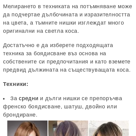
Мелирането в техниката на потъмняване може
да подчертае дълбочината и изразителността
на цвета, а тъмните нишки изглеждат много
оригинални на светла коса.
Достатъчно е да изберете подходящата
техника за боядисване въз основа на
собствените си предпочитания и като вземете
предвид дължината на съществуващата коса.
Техники:
За
средни
и дълги нишки се препоръчва
френско боядисване, шатуш, двойно или
брондиране.