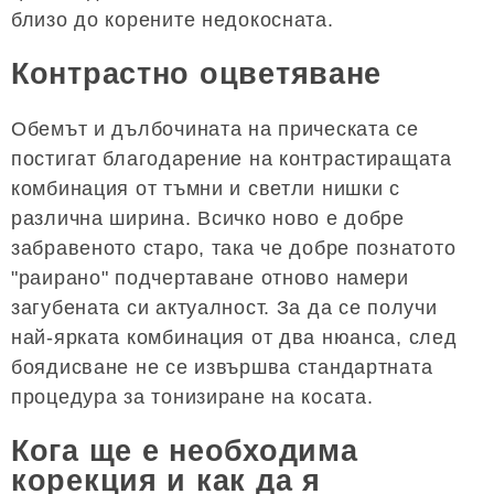
близо до корените недокосната.
Контрастно оцветяване
Обемът и дълбочината на прическата се
постигат благодарение на контрастиращата
комбинация от тъмни и светли нишки с
различна ширина. Всичко ново е добре
забравеното старо, така че добре познатото
"раирано" подчертаване отново намери
загубената си актуалност. За да се получи
най-ярката комбинация от два нюанса, след
боядисване не се извършва стандартната
процедура за тонизиране на косата.
Кога ще е необходима
корекция и как да я