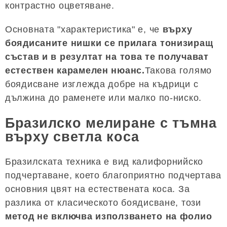
контрастно оцветяване.
Основната "характеристика" е, че
върху
боядисаните нишки се прилага тонизиращ
състав и в резултат на това те получават
естествен карамелен нюанс.
Такова голямо
боядисване изглежда добре на къдрици с
дължина до раменете или малко по-ниско.
Бразилско мелиране с тъмна
върху светла коса
Бразилската техника е вид калифорнийско
подчертаване, което благоприятно подчертава
основния цвят на естествената коса. За
разлика от класическото боядисване, този
метод не включва използването на фолио