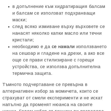
в допълнение към хидратиращия балсам
и балсам се използват подхранващи
маски;
след всяко измиване върху върховете се
нанасят няколко капки масло или течни
кристали;
необходимо е да
се намали
използването
на сешоар и гладене на дрехи, а ако все
още се прави стилизиране с горещи
устройства, се използва допълнителна
термична защита.
Тъмното подчертаване се превърна в
алтернативен избор за момичета, които се
страхуват от смели експерименти и не искат
напълно да променят нюанса на своите