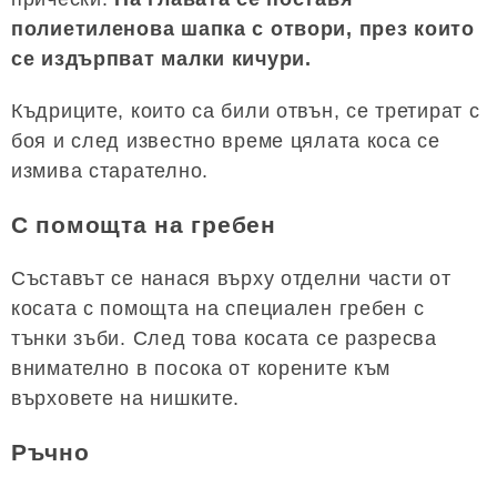
полиетиленова шапка с отвори, през които
се издърпват малки кичури.
Къдриците, които са били отвън, се третират с
боя и след известно време цялата коса се
измива старателно.
С помощта на гребен
Съставът се нанася върху отделни части от
косата с помощта на специален гребен с
тънки зъби. След това косата се разресва
внимателно в посока от корените към
върховете на нишките.
Ръчно