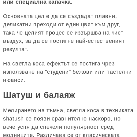
или специална капачка.
Основната цел е да се създадат плавни,
деликатни преходи от един цвят към друг,
така че целият процес се извършва на чист
въздух, за да се постигне най-естественият
резултат.
На светла коса ефектът се постига чрез
използване на "студени" бежови или пастелни
нюанси.
Шатуш и балаяж
Мелирането на тъмна, светла коса в техниката
shatush се появи сравнително наскоро, но
вече успя да спечели популярност сред
модниците. Различава се от класическата