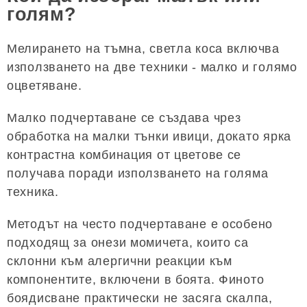
голям?
Мелирането на тъмна, светла коса включва
използването на две техники - малко и голямо
оцветяване.
Малко подчертаване се създава чрез
обработка на малки тънки ивици, докато ярка
контрастна комбинация от цветове се
получава поради използването на голяма
техника.
Методът на често подчертаване е особено
подходящ за онези момичета, които са
склонни към алергични реакции към
компонентите, включени в боята. Финото
боядисване практически не засяга скалпа,