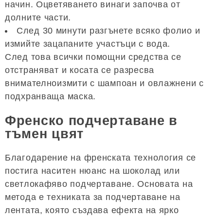
начин. Оцветяването винаги започва от
долните части.
След 30 минути разгънете всяко фолио и
измийте зацапаните участъци с вода.
След това всички помощни средства се
отстраняват и косата се разресва
внимателноизмити с шампоан и овлажнени с
подхранваща маска.
Френско подчертаване в
тъмен цвят
Благодарение на френската технология се
постига наситен нюанс на шоколад или
светлокафяво подчертаване. Основата на
метода е техниката за подчертаване на
лентата, която създава ефекта на ярко