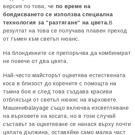
версия по това, че
по време на
боядисването се използва специална
технология за "разтягане" на цвета.
В
резултат на това се получава плавен преход
от тъмен към светъл нюанс.
На блондинките се препоръчва да комбинират
не повече от два цвята.
Най-често майсторът оцветява естествената
коса в близост до корените с помощта на
тъмна боя и след това създава красиви
отблясъци от светъл нюанс на върховете.
Машиниbalayage също включва изсветляване
на върховете на косата, но в този случай
съставът за оцветяване се нанася върху почти
цялата дължина, оставяйки само малка част