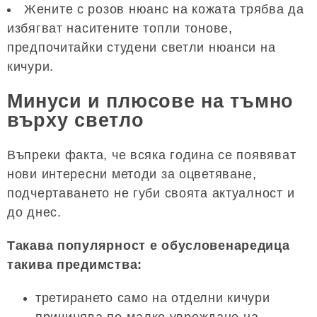
Жените с розов нюанс на кожата трябва да
избягват наситените топли тонове,
предпочитайки студени светли нюанси на
кичури.
Минуси и плюсове на тъмно
върху светло
Въпреки факта, че всяка година се появяват
нови интересни методи за оцветяване,
подчертаването не губи своята актуалност и
до днес.
Такава популярност е обусловенаредица
такива предимства:
третирането само на отделни кичури