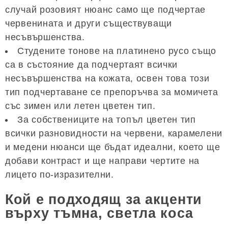
случай розовият нюанс само ще подчертае
червенината и други съществуващи
несъвършенства.
Студените тонове на платинено русо също
са в състояние да подчертаят всички
несъвършенства на кожата, освен това този
тип подчертаване се препоръчва за момичета
със зимен или летен цветен тип.
За собствениците на топъл цветен тип
всички разновидности на червени, карамелени
и медени нюанси ще бъдат идеални, което ще
добави контраст и ще направи чертите на
лицето по-изразителни.
Кой е подходящ за акценти
върху тъмна, светла коса