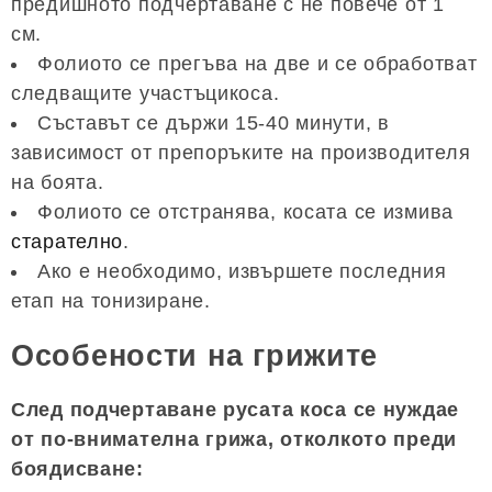
предишното подчертаване с не повече от 1
см.
Фолиото се прегъва на две и се обработват
следващите участъцикоса.
Съставът се държи 15-40 минути, в
зависимост от препоръките на производителя
на боята.
Фолиото се отстранява, косата се измива
старателно
.
Ако е необходимо, извършете последния
етап на тонизиране.
Особености на грижите
След подчертаване русата коса се нуждае
от по-внимателна грижа, отколкото преди
боядисване: