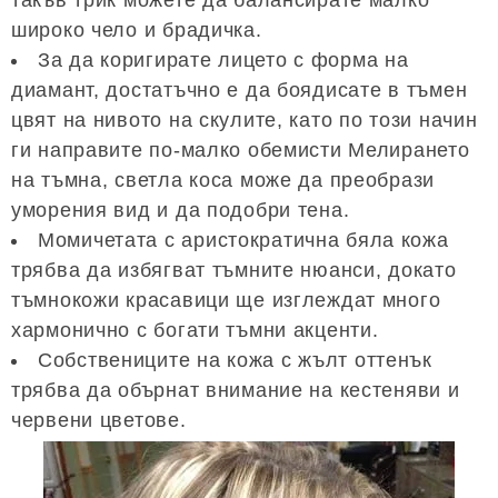
широко чело и брадичка.
За да коригирате лицето с форма на
диамант, достатъчно е да боядисате в тъмен
цвят на нивото на скулите, като по този начин
ги направите по-малко обемисти Мелирането
на тъмна, светла коса може да преобрази
уморения вид и да подобри тена.
Момичетата с аристократична бяла кожа
трябва да избягват тъмните нюанси, докато
тъмнокожи красавици ще изглеждат много
хармонично с богати тъмни акценти.
Собствениците на кожа с жълт оттенък
трябва да обърнат внимание на кестеняви и
червени цветове.