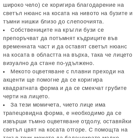
широко чело) се коригира благодарение на
светъл нюанс на косата на нивото на бузите и
тъмни нишки близо до слепоочията.
Собствениците на кръгли бузи се
препоръчват да потъмнят къдриците във
временната част и да оставят светъл нюанс
на косата в областта на върха, така че лицето
визуално да стане по-удължено.
Мекото оцветяване с плавни преходи на
акценти ще помогне да се коригира
квадратната форма и да се смекчат грубите
черти на лицето.
За тези момичета, чието лице има
трапецовидна форма, е необходимо да се
извърши тъмно оцветяване отдолу, оставяйки
светъл цвят на косата отгоре. С помощта на
такъв трик можете да балансирате малко