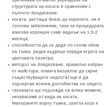
причинява по-малко увреждане на
структурата на косата в сравнение с
пълното боядисване;
косата, растяща близо до корените, не е
толкова забележима, така че процедурата
изисква корекция само веднъж на 1,5-2
месеца;
способността да се даде по-голям обем
на тънки, редки къдрици поради играта на
цветовата палитра;
методът на боядисване, правилно избран
от майстора, помага визуално да скрие
съществуващите недостатъци и да
подчертае всички достойнства на лицето;
техниката ще подхожда на всяко момиче,
независимо от вида на косата;
Мелирането върху тъмна, светла коса е