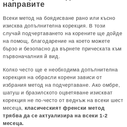
направите
Всеки метод на боядисване рано или късно
изисква допълнителна корекция. В този
случай подчертаването на корените ще дойде
на помощ, благодарение на което можете
бързо и безопасно да върнете прическата към
първоначалния й вид.
Колко често ще е необходима допълнителна
корекция на обрасли корени зависи от
избрания метод на подчертаване. Ако омбре,
шатуш и бразилското оцветяване изискват
корекция не по-често от веднъж на всеки шест
месеца,
класическият френски метод
трябва да се актуализира на всеки 1-2
месеца.