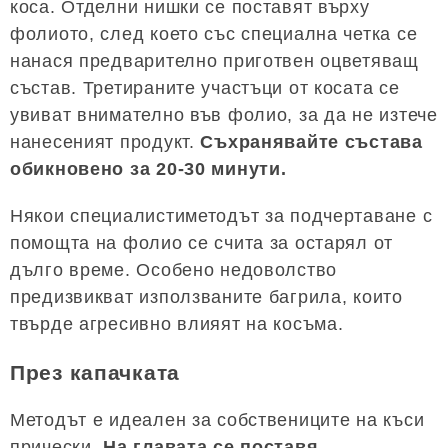
коса. Отделни нишки се поставят върху
фолиото, след което със специална четка се
нанася предварително приготвен оцветяващ
състав. Третираните участъци от косата се
увиват внимателно във фолио, за да не изтече
нанесеният продукт.
Съхранявайте състава
обикновено за 20-30 минути.
Някои специалистиметодът за подчертаване с
помощта на фолио се счита за остарял от
дълго време. Особено недоволство
предизвикват използваните багрила, които
твърде агресивно влияят на косъма.
През капачката
Методът е идеален за собствениците на къси
прически.
На главата се поставя