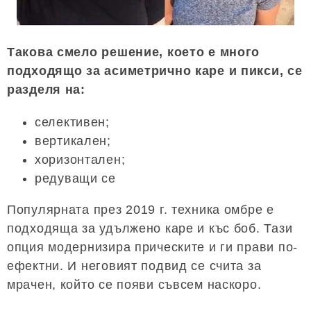
Такова смело решение, което е много
подходящо за асиметрично каре и пикси, се
разделя на:
селективен;
вертикален;
хоризонтален;
редуващи се
Популярната през 2019 г. техника омбре е
подходяща за удължено каре и къс боб. Тази
опция модернизира прическите и ги прави по-
ефектни. И неговият подвид се счита за
мрачен, който се появи съвсем наскоро.