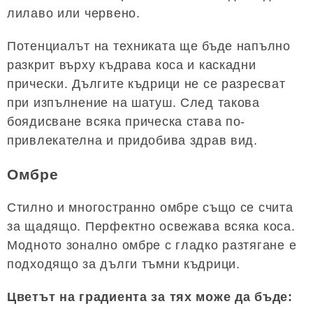
лилаво или червено.
Потенциалът на техниката ще бъде напълно
разкрит върху къдрава коса и каскадни
прически. Дългите къдрици не се разресват
при изпълнение на шатуш. След такова
боядисване всяка прическа става по-
привлекателна и придобива здрав вид.
Омбре
Стилно и многостранно омбре също се счита
за щадящо. Перфектно освежава всяка коса.
Модното зонално омбре с гладко разтягане е
подходящо за дълги тъмни къдрици.
Цветът на градиента за тях може да бъде: