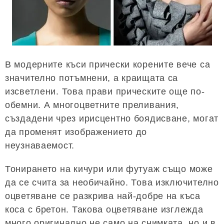
В модерните къси прически корените вече са
значително потъмнени, а краищата са
изсветлени. Това прави прическите още по-
обемни. А многоцветните преливания,
създадени чрез ирисцентно боядисване, могат
да променят изображението до
неузнаваемост.
Тонирането на кичури или футуаж също може
да се счита за необичайно. Това изключително
оцветяване се разкрива най-добре на къса
коса с бретон. Такова оцветяване изглежда
много оригинално не само на снимката, но и в