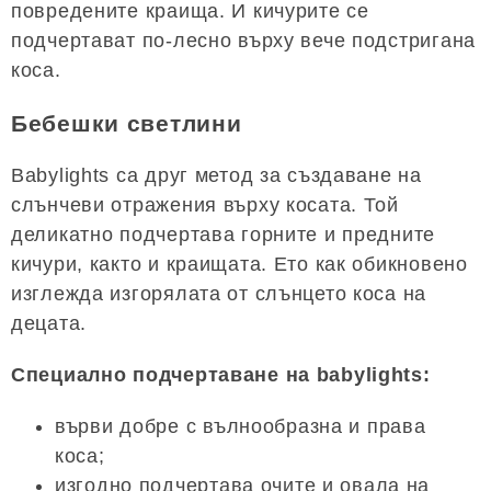
повредените краища. И кичурите се
подчертават по-лесно върху вече подстригана
коса.
Бебешки светлини
Babylights са друг метод за създаване на
слънчеви отражения върху косата. Той
деликатно подчертава горните и предните
кичури, както и краищата. Ето как обикновено
изглежда изгорялата от слънцето коса на
децата.
Специално подчертаване на babylights:
върви добре с вълнообразна и права
коса;
изгодно подчертава очите и овала на