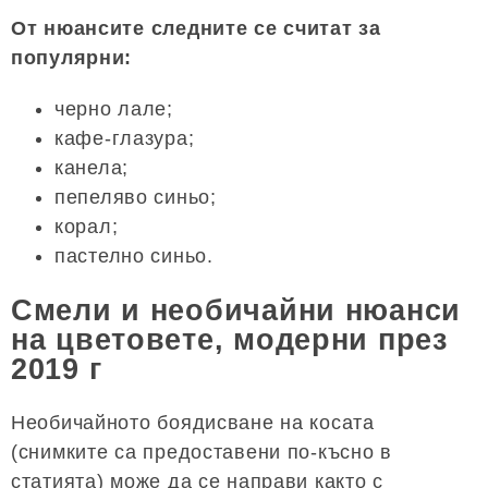
От нюансите следните се считат за
популярни:
черно лале;
кафе-глазура;
канела;
пепеляво синьо;
корал;
пастелно синьо.
Смели и необичайни нюанси
на цветовете, модерни през
2019 г
Необичайното боядисване на косата
(снимките са предоставени по-късно в
статията) може да се направи както с