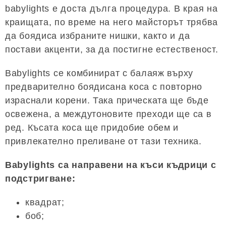
babylights е доста дълга процедура. В края на
краищата, по време на него майсторът трябва
да боядиса избраните нишки, както и да
постави акценти, за да постигне естественост.
Babylights се комбинират с балаяж върху
предварително боядисана коса с повторно
израснали корени. Така прическата ще бъде
освежена, а междутоновите преходи ще са в
ред. Късата коса ще придобие обем и
привлекателно преливане от тази техника.
Babylights са направени на къси къдрици с
подстригване:
квадрат;
боб;