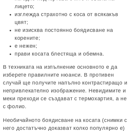
лицето;
изглежда страхотно с коса от всякакъв
цвят;
не изисква постоянно боядисване на
корените;
е нежен;
прави косата блестяща и обемна.
В техниката на изпълнение основното е да
изберете правилните нюанси. В противен
случай ще получите напълно контрастиращо и
непривлекателно изображение. Невидимите и
меки преходи се създават с термохартия, а не
с фолио.
Необичайното боядисване на косата (снимки с
него достатъчно доказват колко популярно е)