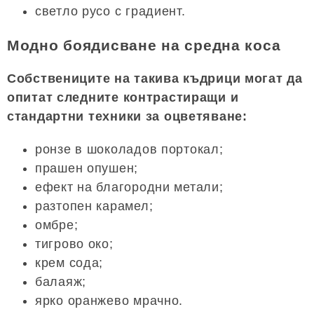
светло русо с градиент.
Модно боядисване на средна коса
Собствениците на такива къдрици могат да
опитат следните контрастиращи и
стандартни техники за оцветяване:
ронзе в шоколадов портокал;
прашен опушен;
ефект на благородни метали;
разтопен карамел;
омбре;
тигрово око;
крем сода;
балаяж;
ярко оранжево мрачно.