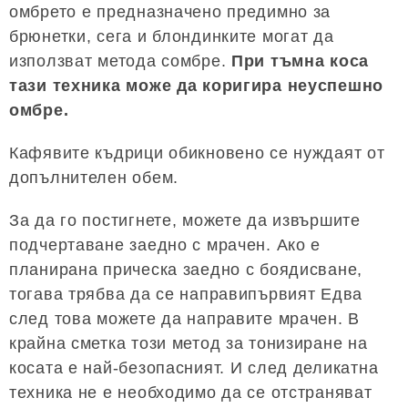
омбрето е предназначено предимно за
брюнетки, сега и блондинките могат да
използват метода сомбре.
При тъмна коса
тази техника може да коригира неуспешно
омбре.
Кафявите къдрици обикновено се нуждаят от
допълнителен обем.
За да го постигнете, можете да извършите
подчертаване заедно с мрачен. Ако е
планирана прическа заедно с боядисване,
тогава трябва да се направипървият Едва
след това можете да направите мрачен. В
крайна сметка този метод за тонизиране на
косата е най-безопасният. И след деликатна
техника не е необходимо да се отстраняват