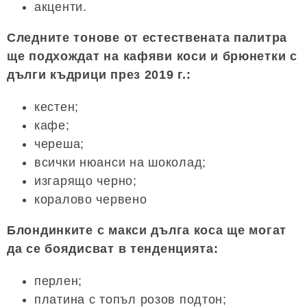
акценти.
Следните тонове от естествената палитра
ще подхождат на кафяви коси и брюнетки с
дълги къдрици през 2019 г.:
кестен;
кафе;
череша;
всички нюанси на шоколад;
изгарящо черно;
коралово червено
Блондинките с макси дълга коса ще могат
да се боядисват в тенденцията:
перлен;
платина с топъл розов подтон;