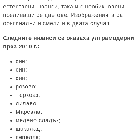
естествени нюанси, така и с необикновени
преливащи се цветове. Изображенията са
оригинални и смели и в двата случая.
Следните нюанси се оказаха ултрамодерни
през 2019 г.:
син;
син;
син;
розово;
тюркоаз;
лилаво;
Марсала;
медено-сладък;
шоколад;
пепеляв;