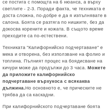
се постига с помощта на 6 нюанса, а върху
светлите - 2-3. Поради факта, че техниката е
доста сложна, по-добре е да я изпълнявате в
салона. Боята се разтяга по нишките, без да
докосва корените и кожата. В същото време
преходите са по-естествени.
Техниката "Калифорнийско подчертаване" е
мека и отворена, без използване на фолио и
топлина. Пълният процес на боядисване на
кичури може да продължи до 3 часа.
Можете
да приложите калифорнийско
подчертаване върхукоса с всякаква
дължина.
Но основното е, че прическите не
трябва да са каскадни.
При калифорнийското подчертаване боята