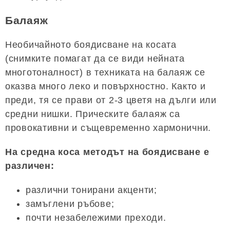
Балаяж
Необичайното боядисване на косата
(снимките помагат да се види нейната
многотоналност) в техниката на балаяж се
оказва много леко и повърхностно. Както и
преди, тя се прави от 2-3 цветя на дълги или
средни нишки. Прическите балаяж са
провокативни и същевременно хармонични.
На средна коса методът на боядисване е
различен:
различни тонирани акценти;
замъглени ръбове;
почти незабележими преходи.