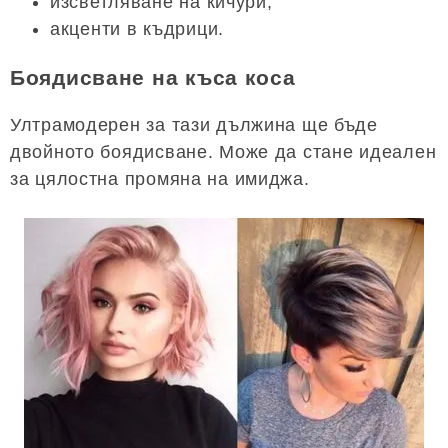
изсветляване на кичури;
акценти в къдрици.
Боядисване на къса коса
Ултрамодерен за тази дължина ще бъде
двойното боядисване. Може да стане идеален
за цялостна промяна на имиджа.