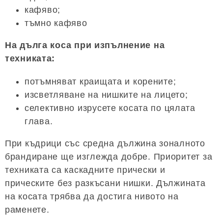
кафяво;
тъмно кафяво
На дълга коса при изпълнение на
техниката:
потъмняват краищата и корените;
изсветляване на нишките на лицето;
селективно изрусете косата по цялата
глава.
При къдрици със средна дължина зоналното
брандиране ще изглежда добре. Приоритет за
техниката са каскадните прически и
прическите без разкъсани нишки. Дължината
на косата трябва да достига нивото на
раменете.