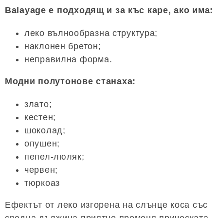
Balayage е подходящ и за къс каре, ако има:
леко вълнообразна структура;
наклонен бретон;
неправилна форма.
Модни полутонове станаха:
злато;
кестен;
шоколад;
опушен;
пепел-люляк;
червен;
тюркоаз
Ефектът от леко изгорена на слънце коса със