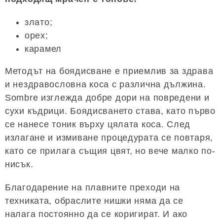
злато;
орех;
карамел
Методът на боядисване е приемлив за здрава
и нездравословна коса с различна дължина.
Sombre изглежда добре дори на повредени и
сухи къдрици. Боядисването става, като първо
се нанесе тоник върху цялата коса. След
излагане и измиване процедурата се повтаря,
като се прилага същия цвят, но вече малко по-
нисък.
Благодарение на плавните преходи на
техниката, обраслите нишки няма да се
налага постоянно да се коригират. И ако