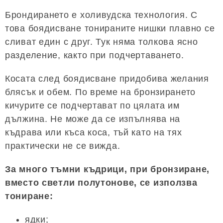
Брондирането е холивудска технология. С
това боядисване тонираните нишки плавно се
сливат един с друг. Тук няма толкова ясно
разделение, както при подчертаването.
Косата след боядисване придобива желания
блясък и обем. По време на бронзирането
кичурите се подчертават по цялата им
дължина. Не може да се изпълнява на
къдрава или къса коса, тъй като на тях
практически не се вижда.
За много тъмни къдрици, при бронзиране,
вместо светли полутонове, се използва
тониране:
ядки;