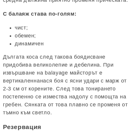
средна дължина приятно променя прическата.
С балаяж става по-голям:
чист;
обемен;
динамичен
Дългата коса след такова боядисване
придобива великолепие и дебелина. При
извършване на balayage майсторът е
вертикаленнанася боя с ясни удари с марж от
2-3 см от корените. След това тонирането
постепенно се измества надолу с помощта на
гребен. Сянката от това плавно се променя от
тъмно към светло.
Резервация