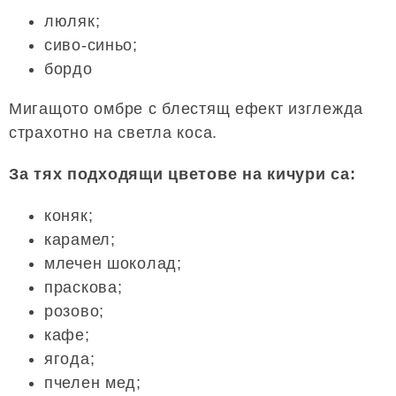
люляк;
сиво-синьо;
бордо
Мигащото омбре с блестящ ефект изглежда
страхотно на светла коса.
За тях подходящи цветове на кичури са:
коняк;
карамел;
млечен шоколад;
праскова;
розово;
кафе;
ягода;
пчелен мед;