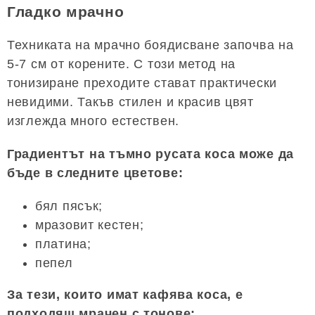
Гладко мрачно
Техниката на мрачно боядисване започва на
5-7 см от корените. С този метод на
тонизиране преходите стават практически
невидими. Такъв стилен и красив цвят
изглежда много естествен.
Градиентът на тъмно русата коса може да
бъде в следните цветове:
бял пясък;
мразовит кестен;
платина;
пепел
За тези, които имат кафява коса, е
подходящ мрачен с тонове: