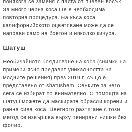
понякога се заменя с паста от пчелен восък.
За много черна коса ще е необходима
повторна процедура. На къса коса
калифорнийското оцветяване може да се
направи само на бретон и няколко кичура.
Шатуш
Необичайното боядисване на коса (снимки на
примери ясно предават уникалността на
модните решения) през 2019 г. също е
представено от shatushem. Сенките за него
сега се избират по-внимателно. С помощта на
шатуш можете да маскирате обрасли корени и
ранна сива коса. Цветното разтягане с този
метод се извършва върху пенирани нишки без
фолио.