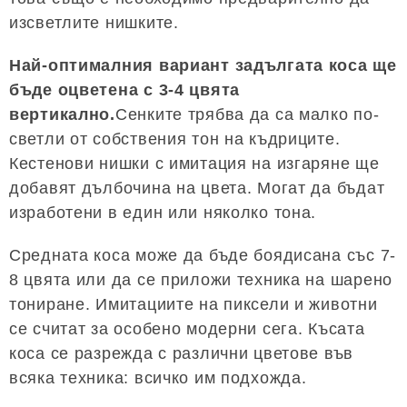
изсветлите нишките.
Най-оптималния вариант задългата коса ще
бъде оцветена с 3-4 цвята
вертикално.
Сенките трябва да са малко по-
светли от собствения тон на къдриците.
Кестенови нишки с имитация на изгаряне ще
добавят дълбочина на цвета. Могат да бъдат
изработени в един или няколко тона.
Средната коса може да бъде боядисана със 7-
8 цвята или да се приложи техника на шарено
тониране. Имитациите на пиксели и животни
се считат за особено модерни сега. Късата
коса се разрежда с различни цветове във
всяка техника: всичко им подхожда.