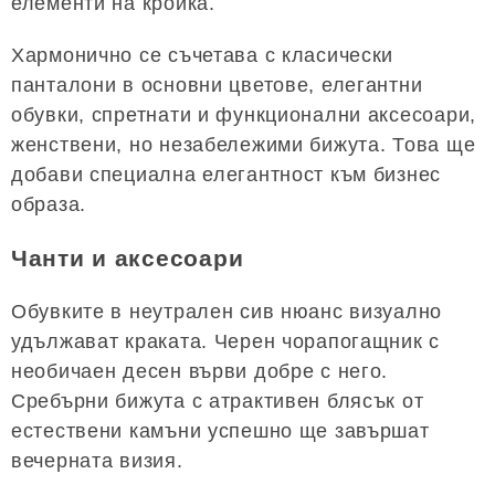
елементи на кройка.
Хармонично се съчетава с класически
панталони в основни цветове, елегантни
обувки, спретнати и функционални аксесоари,
женствени, но незабележими бижута. Това ще
добави специална елегантност към бизнес
образа.
Чанти и аксесоари
Обувките в неутрален сив нюанс визуално
удължават краката. Черен чорапогащник с
необичаен десен върви добре с него.
Сребърни бижута с атрактивен блясък от
естествени камъни успешно ще завършат
вечерната визия.