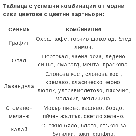
Таблица с успешни комбинации от модни
сиви цветове с цветни партньори:
Сенник
Комбинация
Охра, кафе, горчив шоколад, блед
Графит
лимон.
Портокал, чаена роза, ледено
Опал
синьо, смарагд, мента, праскова.
Слонова кост, слонова кост,
кремаво, класическо черно,
Лавандула
люляк, ултравиолетово, пясъчно,
малахит, метличина.
Стоманен
Мокър пясък, кафяво, бордо,
меланж
яйчен жълтък, светло зелено.
Снежно бяло, блато, стъкло за
Калай
бутилки, каки, ​​сапфир.