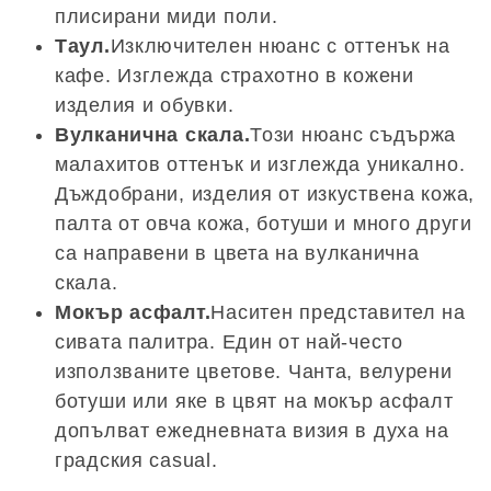
плисирани миди поли.
Таул.
Изключителен нюанс с оттенък на
кафе. Изглежда страхотно в кожени
изделия и обувки.
Вулканична скала.
Този нюанс съдържа
малахитов оттенък и изглежда уникално.
Дъждобрани, изделия от изкуствена кожа,
палта от овча кожа, ботуши и много други
са направени в цвета на вулканична
скала.
Мокър асфалт.
Наситен представител на
сивата палитра. Един от най-често
използваните цветове. Чанта, велурени
ботуши или яке в цвят на мокър асфалт
допълват ежедневната визия в духа на
градския casual.