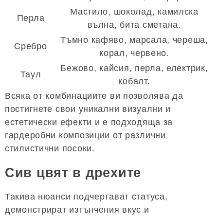
Мастило, шоколад, камилска
Перла
вълна, бита сметана.
Тъмно кафяво, марсала, череша,
Сребро
корал, червено.
Бежово, кайсия, перла, електрик,
Таул
кобалт.
Всяка от комбинациите ви позволява да
постигнете свои уникални визуални и
естетически ефекти и е подходяща за
гардеробни композиции от различни
стилистични посоки.
Сив цвят в дрехите
Такива нюанси подчертават статуса,
демонстрират изтънчения вкус и