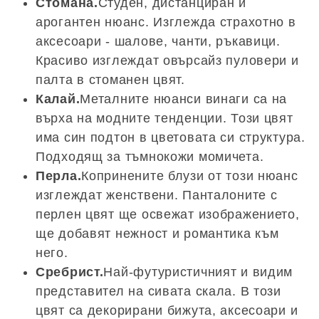
Стомана.
Студен, дистанциран и
арогантен нюанс. Изглежда страхотно в
аксесоари - шалове, чанти, ръкавици.
Красиво изглеждат овърсайз пуловери и
палта в стоманен цвят.
Калай.
Металните нюанси винаги са на
върха на модните тенденции. Този цвят
има син подтон в цветовата си структура.
Подходящ за тъмнокожи момичета.
Перла.
Копринените блузи от този нюанс
изглеждат женствени. Панталоните с
перлен цвят ще освежат изображението,
ще добавят нежност и романтика към
него.
Сребрист.
Най-футуристичният и видим
представител на сивата скала. В този
цвят са декорирани бижута, аксесоари и