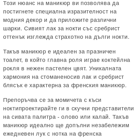
Този нюанс на маникюр ви позволява да
постигнете специална изразителност на
модния декор и да приложите различни
шарки. Сивият лак за нокти със сребрист
оттенък изглежда страхотно на дълги нокти.
Такъв маникюр е идеален за празничен
тоалет, в който главна роля играе коктейлна
рокля в нежен пастелен цвят. Уникалната
хармония на стоманеносив лак и сребрист
блясък е характерна за френския маникюр.
Препоръчва се за момичета с къси
ноктипроектирайте ги в скучни представители
на сивата палитра - олово или калай. Такъв
маникюр идеално ще допълни незабележим
ежедневен лук с нотка на френска