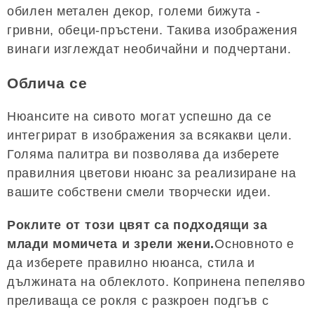
обилен метален декор, големи бижута -
гривни, обеци-пръстени. Такива изображения
винаги изглеждат необичайни и подчертани.
Облича се
Нюансите на сивото могат успешно да се
интегрират в изображения за всякакви цели.
Голяма палитра ви позволява да изберете
правилния цветови нюанс за реализиране на
вашите собствени смели творчески идеи.
Роклите от този цвят са подходящи за
млади момичета и зрели жени.
Основното е
да изберете правилно нюанса, стила и
дължината на облеклото. Копринена пепеляво
преливаща се рокля с разкроен подгъв с