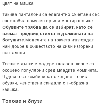
цвят на мишка.
Такива панталони са елегантно съчетани със
снежнобял памучен връх и монтирано яке.
Обувките трябва да се избират, като се
вземат предвид стилът и дължината на
ботушите.
Моделите на токчета изглеждат
най-добре в обществото на сиви изгорени
панталони.
Тесните дънки с модерен калаен нюанс са
особено популярни сред младите момичета.
Чудесно се комбинират с кецове, тенис
обувки, женствени сандали с Т-образна
каишка.
Топове и блузи