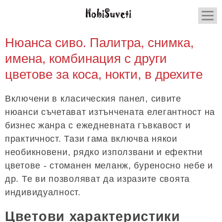
Нюанса сиво. Палитра, снимка,
имена, комбинация с други
цветове за коса, нокти, в дрехите
Включени в класическия панел, сивите
нюанси съчетават изтънчената елегантност на
бизнес жанра с ежедневната гъвкавост и
практичност. Тази гама включва някои
необикновени, рядко използвани и ефектни
цветове - стоманен меланж, буреносно небе и
др. Те ви позволяват да изразите своята
индивидуалност.
Цветови характеристики