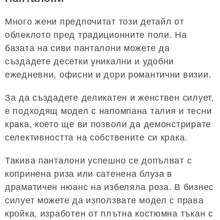
Много жени предпочитат този детайл от
облеклото пред традиционните поли. На
базата на сиви панталони можете да
създадете десетки уникални и удобни
ежедневни, офисни и дори романтични визии.
За да създадете деликатен и женствен силует,
е подходящ модел с напомпана талия и тесни
крака, което ще ви позволи да демонстрирате
селективността на собствените си крака.
Такива панталони успешно се допълват с
копринена риза или сатенена блуза в
драматичен нюанс на избеляла роза. В бизнес
силует можете да използвате модел с права
кройка, изработен от плътна костюмна тъкан с