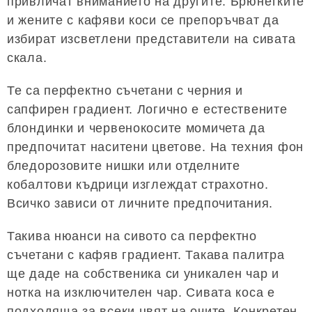
привличат вниманието на другите. Брюнетките
и жените с кафяви коси се препоръчват да
избират изсветлени представители на сивата
скала.
Те са перфектно съчетани с черния и
сапфирен градиент. Логично е естествените
блондинки и червенокосите момичета да
предпочитат наситени цветове. На техния фон
бледорозовите нишки или отделните
кобалтови къдрици изглеждат страхотно.
Всичко зависи от личните предпочитания.
Такива нюанси на сивото са перфектно
съчетани с кафяв градиент. Такава палитра
ще даде на собственика си уникален чар и
нотка на изключителен чар. Сивата коса е
подходяща за всеки цвят на очите. Конкретен