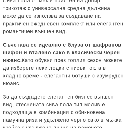
Сива пола от мек и приятен на допир
трикотаж с универсална средна дължина
може да се използва за създаване на
практичен ежедневен комплект или елегантен
романтичен външен вид.
Съчетава се идеално с блуза от шафранов
шифон и вталено сако в класически черен
нюанс.
Като обувки през топлия сезон можете
да изберете леки лодки с нисък ток, а в
хладно време - елегантни ботуши с изумруден
нюанс.
За да създадете елегантен бизнес външен
вид, стеснената сива пола тип молив е
подходяща в комбинация с обикновена
памучна риза и удължено черно сако в мъжка
кройка с удължена линия на раменете.