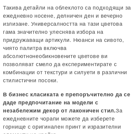
Такива детайли на облеклото са подходящи за
ежедневно носене, делничен ден и вечерно
излизане. Универсалността на тази цветова
гама значително улеснява избора на
придружаващи артикули. Нюанси на сивото,
чиято палитра включва
абсолютнонеобикновените цветове ви
позволяват смело да експериментирате с
комбинации от текстури и силуети в различни
стилистични посоки.
В бизнес класиката е препоръчително да се
даде предпочитание на модели с
незабележим декор от лаконичен стил.
За
ежедневните чорапи можете да изберете
горнище с оригинален принт и изразителни