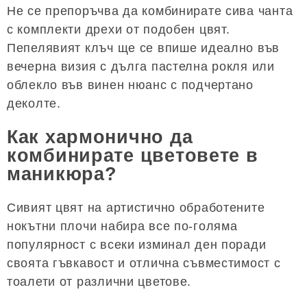
Не се препоръчва да комбинирате сива чанта
с комплекти дрехи от подобен цвят.
Пепелявият клъч ще се впише идеално във
вечерна визия с дълга пастелна рокля или
облекло във винен нюанс с подчертано
деколте.
Как хармонично да
комбинирате цветовете в
маникюра?
Сивият цвят на артистично обработените
нокътни плочи набира все по-голяма
популярност с всеки изминал ден поради
своята гъвкавост и отлична съвместимост с
тоалети от различни цветове.