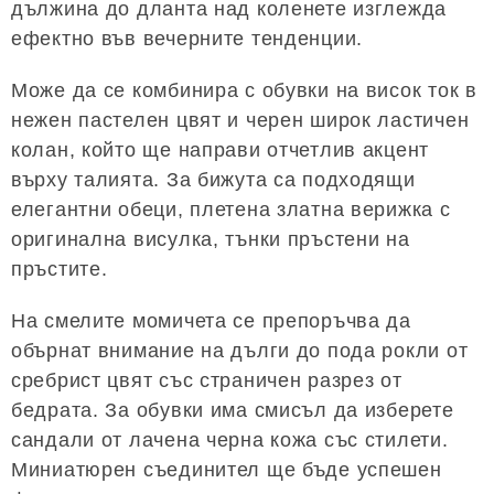
дължина до дланта над коленете изглежда
ефектно във вечерните тенденции.
Може да се комбинира с обувки на висок ток в
нежен пастелен цвят и черен широк ластичен
колан, който ще направи отчетлив акцент
върху талията. За бижута са подходящи
елегантни обеци, плетена златна верижка с
оригинална висулка, тънки пръстени на
пръстите.
На смелите момичета се препоръчва да
обърнат внимание на дълги до пода рокли от
сребрист цвят със страничен разрез от
бедрата. За обувки има смисъл да изберете
сандали от лачена черна кожа със стилети.
Миниатюрен съединител ще бъде успешен