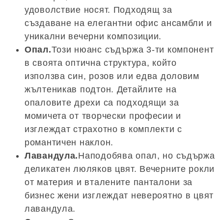
удоволствие носят. Подходящ за
създаване на елегантни офис ансамбли и
уникални вечерни композиции.
Опал.
Този нюанс съдържа 3-ти компонент
в своята оптична структура, който
използва син, розов или едва доловим
жълтеникав подтон. Детайлите на
опаловите дрехи са подходящи за
момичета от творчески професии и
изглеждат страхотно в комплекти с
романтичен наклон.
Лавандула.
Наподобява опал, но съдържа
деликатен люляков цвят. Вечерните рокли
от материя и вталените панталони за
бизнес жени изглеждат невероятно в цвят
лавандула.