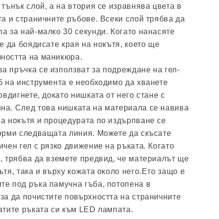
 тънък слой, а на втория се изравнява цвета в
та и страничните ръбове. Всеки слой трябва да
а за най-малко 30 секунди. Когато нанасяте
те да боядисате края на нокътя, което ще
ността на маникюра.
а пръчка се използват за подреждане на гел-
б на инструмента е необходимо да хванете
овдигнете, докато нишката от него стане с
на. След това нишката на материала се навива
на нокътя и процедурата по издърпване се
форми следващата линия. Можете да скъсате
ичен гел с рязко движение на ръката. Когато
, трябва да вземете предвид, че материалът ще
ътя, така и върху кожата около него.Ето защо е
те под ръка памучна гъба, потопена в
за да почистите повърхността на страничните
атите ръката си към LED лампата.