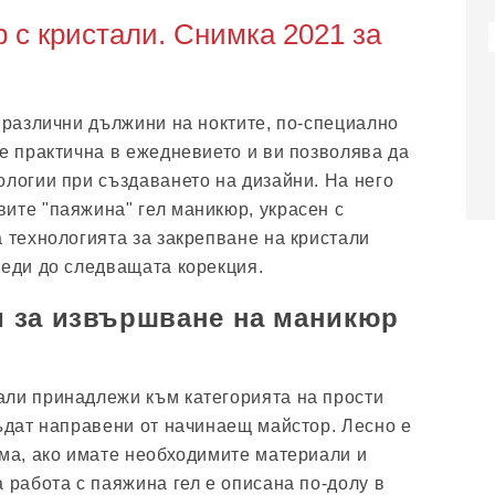
с кристали. Снимка 2021 за
и различни дължини на ноктите, по-специално
 е практична в ежедневието и ви позволява да
ологии при създаването на дизайни. На него
ите "паяжина" гел маникюр, украсен с
а технологията за закрепване на кристали
реди до следващата корекция.
 за извършване на маникюр
али принадлежи към категорията на прости
бъдат направени от начинаещ майстор. Лесно е
ома, ако имате необходимите материали и
 работа с паяжина гел е описана по-долу в