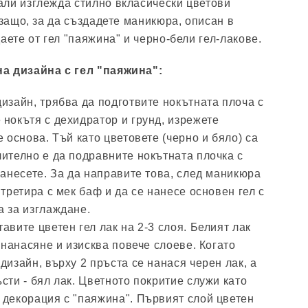
ли изглежда стилно вкласически цветови
 защо, за да създадете маникюра, описан в
аете от гел "паяжина" и черно-бели гел-лакове.
а дизайна с гел "паяжина":
изайн, трябва да подготвите нокътната плоча с
нокътя с дехидратор и грунд, изрежете
е основа. Тъй като цветовете (черно и бяло) са
ително е да подравните нокътната плочка с
нанесете. За да направите това, след маникюра
 третира с мек баф и да се нанесе основен гел с
а за изглаждане.
авите цветен гел лак на 2-3 слоя. Белият лак
а нанасяне и изисква повече слоеве. Когато
дизайн, върху 2 пръста се нанася черен лак, а
сти - бял лак. Цветното покритие служи като
 декорация с "паяжина". Първият слой цветен