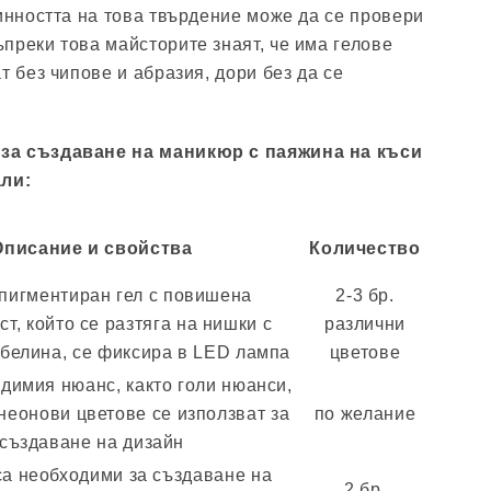
тинността на това твърдение може да се провери
преки това майсторите знаят, че има гелове
т без чипове и абразия, дори без да се
за създаване на маникюр с паяжина на къси
али:
Описание и свойства
Количество
пигментиран гел с повишена
2-3 бр.
ст, който се разтяга на нишки с
различни
белина, се фиксира в LED лампа
цветове
одимия нюанс, както голи нюанси,
 неонови цветове се използват за
по желание
създаване на дизайн
са необходими за създаване на
2 бр.