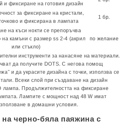
й и фиксиране на готовия дизайн
ечност за фиксиране на кристали,
1 бр.
точково и фиксирана в лампата
ане на къси нокти се препоръчва
 на камъни с размер ss 2-4 (акрил
по желание
или стъкло)
ителни инструменти за нанасяне на материали.
чват да получите DOTS. С негова помощ
а" и да украсите дизайна с точки, използва се
стали. Всеки слой при създаване на дизайн
ED лампа. Продължителността на фиксиране
ампата. Лампите с мощност над 48 W имат
използване в домашни условия.
 на черно-бяла паяжина с