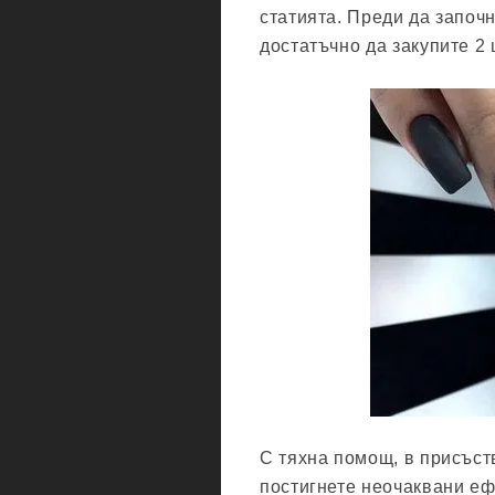
статията. Преди да започн
достатъчно да закупите 2 ц
С тяхна помощ, в присъст
постигнете неочаквани еф