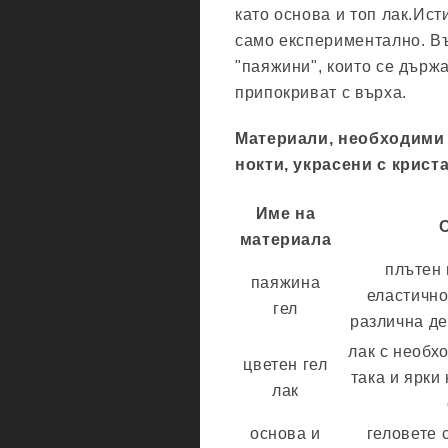
като основа и топ лак.Ис
само експериментално. Въ
"паяжини", които се държа
припокриват с върха.
Материали, необходими 
нокти, украсени с крист
Име на
материала
плътен 
паяжина
еластично
гел
различна де
лак с необх
цветен гел
така и ярки
лак
основа и
геловете 