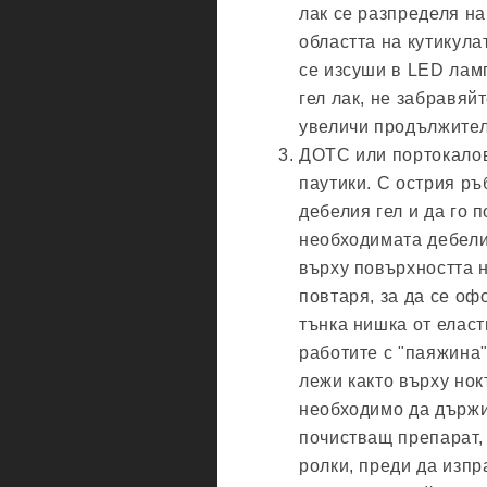
лак се разпределя на
областта на кутикула
се изсуши в LED ламп
гел лак, не забравяй
увеличи продължител
ДОТС или портокалов
паутики. С острия ръ
дебелия гел и да го п
необходимата дебели
върху повърхността 
повтаря, за да се о
тънка нишка от еласт
работите с "паяжина"
лежи както върху нок
необходимо да държи
почистващ препарат, 
ролки, преди да изпр