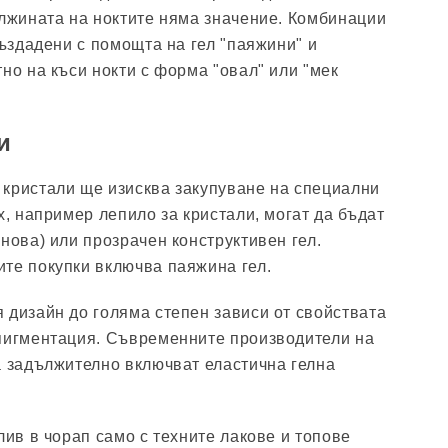
ължината на ноктите няма значение. Комбинации
създадени с помощта на гел "паяжини" и
но на къси нокти с форма "овал" или "мек
и
кристали ще изисква закупуване на специални
х, например лепило за кристали, могат да бъдат
нова) или прозрачен конструктивен гел.
те покупки включва паяжина гел.
 дизайн до голяма степен зависи от свойствата
 пигментация. Съвременните производители на
а задължително включват еластична гелна
лив в чорап само с техните лакове и топове