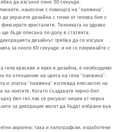
ябва да изсъхне поне 30 секунди.
линиите, нанесени с помощта на "паяжина",
да украсите дизайна с точки от гелова боя с
 фиксирате кристалите. Техниката за здраво
 ще бъде описана по-долу в статията.
декорацията дизайнът трябва да се изсуши
мпа за около 60 секунди. и не го покривайте с
а гела красиви и ярки в дизайна, е необходимо
он по отношение на цвета на гела "паяжина".
та и златна "паяжина" изглежда елегантно на
а на ноктите. Когато създавате черно-бял
върху бял гел лак се рисуват нишки от черна
азите за декорация могат да бъдат избрани във
ветни акрилни, така и холографски, изработени