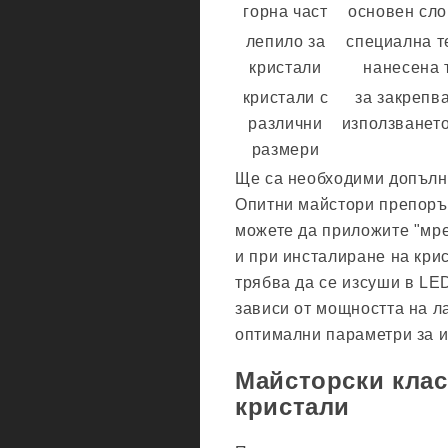
горна част
основен сло
лепило за
специална т
кристали
нанесена 
кристали с
за закрепв
различни
използването
размери
Ще са необходими допълн
Опитни майстори препоръ
можете да приложите "мреж
и при инсталиране на кри
трябва да се изсуши в L
зависи от мощността на л
оптимални параметри за 
Майсторски клас
кристали