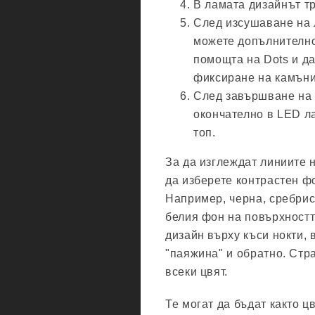
В ламата дизайнът тр
След изсушаване на 
можете допълнително 
помощта на Dots и да
фиксиране на камъни
След завършване на 
окончателно в LED ла
топ.
За да изглеждат линиите н
да изберете контрастен ф
Например, черна, сребрис
белия фон на повърхностт
дизайн върху къси нокти, 
"паяжина" и обратно. Стр
всеки цвят.
Те могат да бъдат както ц