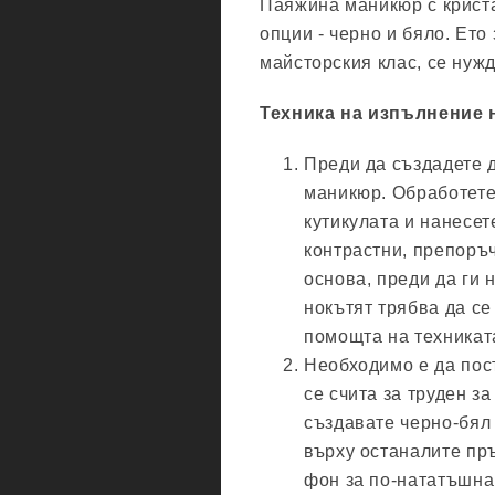
Паяжина маникюр с криста
опции - черно и бяло. Ето
майсторския клас, се нужд
Техника на изпълнение н
Преди да създадете д
маникюр. Обработете 
кутикулата и нанесет
контрастни, препоръч
основа, преди да ги 
нокътят трябва да се
помощта на техникат
Необходимо е да пост
се счита за труден з
създавате черно-бял 
върху останалите пръ
фон за по-нататъшна