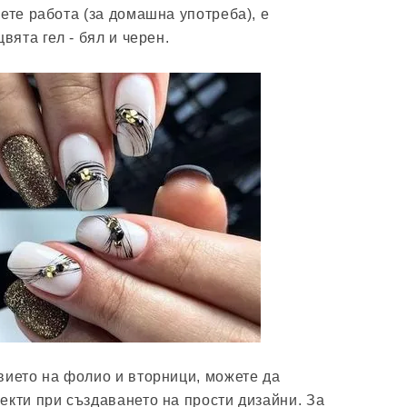
ете работа (за домашна употреба), е
вята гел - бял и черен.
вието на фолио и вторници, можете да
екти при създаването на прости дизайни. За