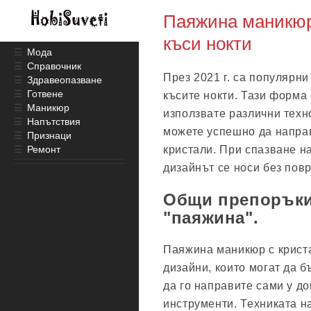
Паяжина маникюр 
къси нокти
☰
Мода
☰
Справочник
През 2021 г. са популярн
☰
Здравеопазване
☰
Готвене
късите нокти. Тази форма
☰
Маникюр
използвате различни техн
☰
Напътствия
можете успешно да направ
☰
Признаци
☰
Ремонт
кристали. При спазване н
дизайнът се носи без пов
Общи препоръки
"паяжина".
Паяжина маникюр с крист
дизайни, които могат да 
да го направите сами у д
инструменти. Техниката на