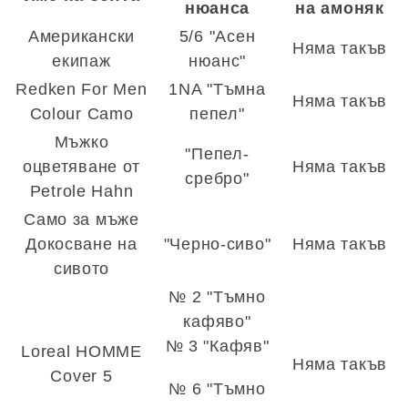
нюанса
на амоняк
Американски
5/6 "Асен
Няма такъв
екипаж
нюанс"
Redken For Men
1NA "Тъмна
Няма такъв
Colour Camo
пепел"
Мъжко
"Пепел-
оцветяване от
Няма такъв
сребро"
Petrole Hahn
Само за мъже
Докосване на
"Черно-сиво"
Няма такъв
сивото
№ 2 "Тъмно
кафяво"
№ 3 "Кафяв"
Loreal HOMME
Няма такъв
Cover 5
№ 6 "Тъмно