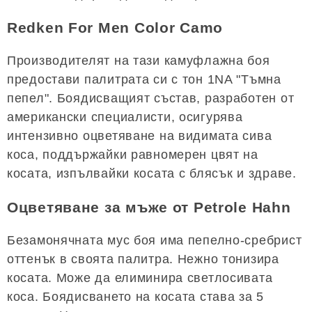
Redken For Men Color Camo
Производителят на тази камуфлажна боя
предостави палитрата си с тон 1NA "Тъмна
пепел". Боядисващият състав, разработен от
американски специалисти, осигурява
интензивно оцветяване на видимата сива
коса, поддържайки равномерен цвят на
косата, изпълвайки косата с блясък и здраве.
Оцветяване за мъже от Petrole Hahn
Безамонячната мус боя има пепелно-сребрист
оттенък в своята палитра. Нежно тонизира
косата. Може да елиминира светлосивата
коса. Боядисването на косата става за 5