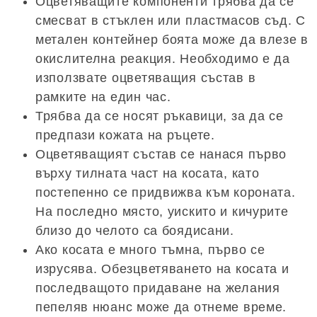
Оцветяващите компоненти трябва да се
смесват в стъклен или пластмасов съд. С
метален контейнер боята може да влезе в
окислителна реакция. Необходимо е да
използвате оцветяващия състав в
рамките на един час.
Трябва да се носят ръкавици, за да се
предпази кожата на ръцете.
Оцветяващият състав се нанася първо
върху тилната част на косата, като
постепенно се придвижва към короната.
На последно място, уискито и кичурите
близо до челото са боядисани.
Ако косата е много тъмна, първо се
изрусява. Обезцветяването на косата и
последващото придаване на желания
пепеляв нюанс може да отнеме време.