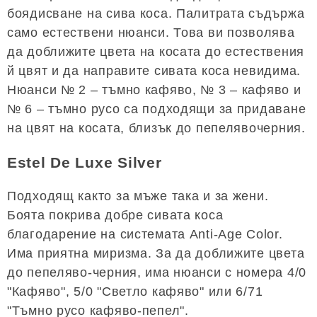
боядисване на сива коса. Палитрата съдържа
само естествени нюанси. Това ви позволява
да доближите цвета на косата до естествения
й цвят и да направите сивата коса невидима.
Нюанси № 2 – тъмно кафяво, № 3 – кафяво и
№ 6 – тъмно русо са подходящи за придаване
на цвят на косата, близък до пепелявочерния.
Estel De Luxe Silver
Подходящ както за мъже така и за жени.
Боята покрива добре сивата коса
благодарение на системата Anti-Age Color.
Има приятна миризма. За да доближите цвета
до пепеляво-черния, има нюанси с номера 4/0
"Кафяво", 5/0 "Светло кафяво" или 6/71
"Тъмно русо кафяво-пепел".