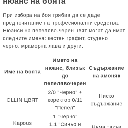
нюанс на боята
При избора на боя трябва да се даде
предпочитание на професионални средства.
Нюанси на пепеляво-черен цвят могат да имат
следните имена: кестен графит, студено
черно, мраморна лава и други.
Името на
нюанс, близък
Съдържание
Име на боята
до
на амоняк
пепелявочерен
2/0 "Черно" +
Ниско
OLLIN ЦВЯТ
коректор 0/11
съдържание
"Пепел"
1 "Черно"
Kapous
1.1 "Синьо и
Няма такъв