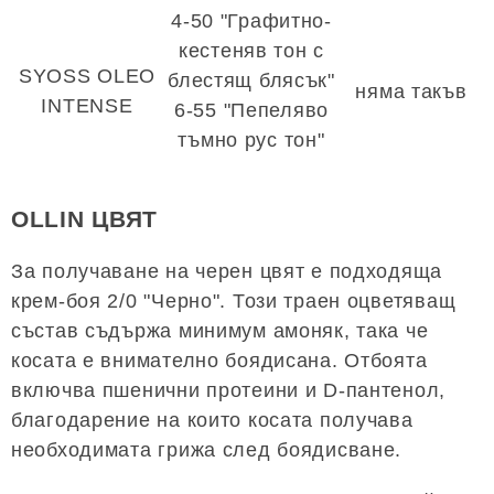
4-50 "Графитно-
кестеняв тон с
SYOSS OLEO
блестящ блясък"
няма такъв
INTENSE
6-55 "Пепеляво
тъмно рус тон"
OLLIN ЦВЯТ
За получаване на черен цвят е подходяща
крем-боя 2/0 "Черно". Този траен оцветяващ
състав съдържа минимум амоняк, така че
косата е внимателно боядисана. Отбоята
включва пшенични протеини и D-пантенол,
благодарение на които косата получава
необходимата грижа след боядисване.