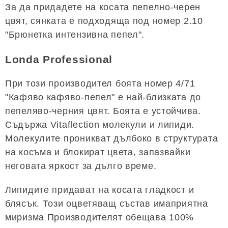
За да придадете на косата пепелно-черен
цвят, сянката е подходяща под номер 2.10
"Брюнетка интензивна пепел".
Londa Professional
При този производител боята номер 4/71
"Кафяво кафяво-пепел" е най-близката до
пепеляво-черния цвят. Боята е устойчива.
Съдържа Vitaflection молекули и липиди.
Молекулите проникват дълбоко в структурата
на косъма и блокират цвета, запазвайки
неговата яркост за дълго време.
Липидите придават на косата гладкост и
блясък. Този оцветяващ състав имаприятна
миризма Производителят обещава 100%