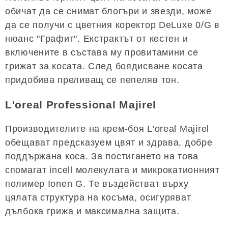
обичат да се снимат блогъри и звезди, може
да се получи с цветния коректор DeLuxe 0/G в
нюанс "Графит". Екстрактът от кестен и
включените в състава му провитамини се
грижат за косата. След боядисване косата
придобива преливащ се пепеляв тон.
L'oreal Professional Majirel
Производителите на крем-боя L'oreal Majirel
обещават предсказуем цвят и здрава, добре
поддържана коса. За постигането на това
спомагат incell молекулата и микрокатионният
полимер Ionen G. Те въздействат върху
цялата структура на косъма, осигуряват
дълбока грижа и максимална защита.