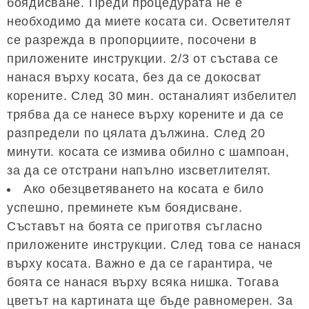
боядисване. Преди процедурата не е
необходимо да миете косата си. Осветителят
се разрежда в пропорциите, посочени в
приложените инструкции. 2/3 от състава се
нанася върху косата, без да се докосват
корените. След 30 мин. останалият избелител
трябва да се нанесе върху корените и да се
разпредели по цялата дължина. След 20
минути. косата се измива обилно с шампоан,
за да се отстрани напълно изсветлителят.
Ако обезцветяването на косата е било
успешно, преминете към боядисване.
Съставът на боята се приготвя съгласно
приложените инструкции. След това се нанася
върху косата. Важно е да се гарантира, че
боята се нанася върху всяка нишка. Тогава
цветът на картината ще бъде равномерен. За