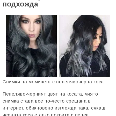
подхожда
Снимки на момичета с пепелявочерна коса
Пепеляво-черният цвят на косата, чиято
снимка става все по-често срещана в
интернет, обикновено изглежда така, сякаш
черната коса е леко покрита с пепел.