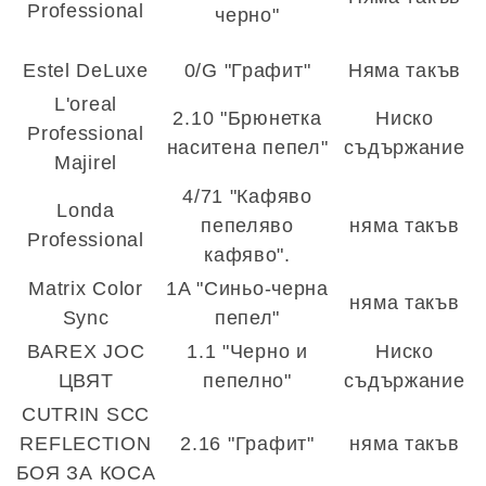
Professional
черно"
Estel DeLuxe
0/G "Графит"
Няма такъв
L'oreal
2.10 "Брюнетка
Ниско
Professional
наситена пепел"
съдържание
Majirel
4/71 "Кафяво
Londa
пепеляво
няма такъв
Professional
кафяво".
Matrix Color
1A "Синьо-черна
няма такъв
Sync
пепел"
BAREX JOC
1.1 "Черно и
Ниско
ЦВЯТ
пепелно"
съдържание
CUTRIN SCC
REFLECTION
2.16 "Графит"
няма такъв
БОЯ ЗА КОСА