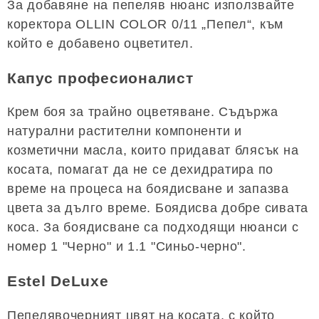
За добавяне на пепеляв нюанс използвайте
коректора OLLIN COLOR 0/11 „Пепел“, към
който е добавено оцветител.
Капус професионалист
Крем боя за трайно оцветяване. Съдържа
натурални растителни компоненти и
козметични масла, които придават блясък на
косата, помагат да не се дехидратира по
време на процеса на боядисване и запазва
цвета за дълго време. Боядисва добре сивата
коса. За боядисване са подходящи нюанси с
номер 1 "Черно" и 1.1 "Синьо-черно".
Estel DeLuxe
Пепелявочерният цвят на косата, с който