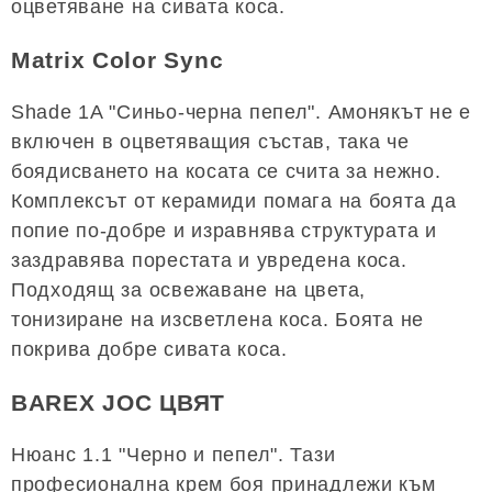
оцветяване на сивата коса.
Matrix Color Sync
Shade 1A "Синьо-черна пепел". Амонякът не е
включен в оцветяващия състав, така че
боядисването на косата се счита за нежно.
Комплексът от керамиди помага на боята да
попие по-добре и изравнява структурата и
заздравява порестата и увредена коса.
Подходящ за освежаване на цвета,
тонизиране на изсветлена коса. Боята не
покрива добре сивата коса.
BAREX JOC ЦВЯТ
Нюанс 1.1 "Черно и пепел". Тази
професионална крем боя принадлежи към