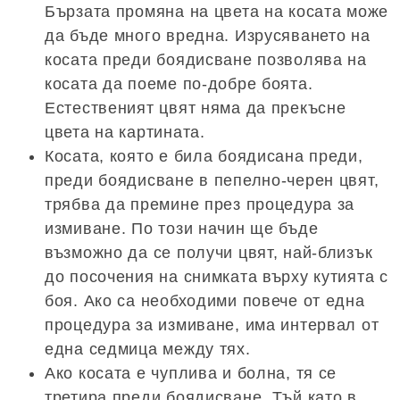
Бързата промяна на цвета на косата може
да бъде много вредна. Изрусяването на
косата преди боядисване позволява на
косата да поеме по-добре боята.
Естественият цвят няма да прекъсне
цвета на картината.
Косата, която е била боядисана преди,
преди боядисване в пепелно-черен цвят,
трябва да премине през процедура за
измиване. По този начин ще бъде
възможно да се получи цвят, най-близък
до посочения на снимката върху кутията с
боя. Ако са необходими повече от една
процедура за измиване, има интервал от
една седмица между тях.
Ако косата е чуплива и болна, тя се
третира преди боядисване. Тъй като в