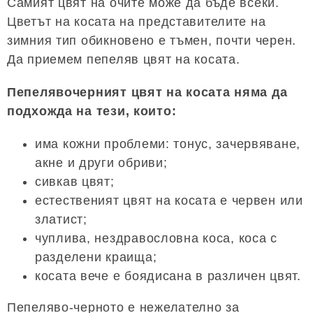
Самият цвят на очите може да бъде всеки.
Цветът на косата на представителите на
зимния тип обикновено е тъмен, почти черен.
Да приемем пепеляв цвят на косата.
Пепелявочерният цвят на косата няма да
подхожда на тези, които:
има кожни проблеми: тонус, зачервяване,
акне и други обриви;
сивкав цвят;
естественият цвят на косата е червен или
златист;
чуплива, нездравословна коса, коса с
разделени краища;
косата вече е боядисана в различен цвят.
Пепеляво-черното е нежелателно за