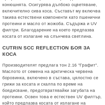
конюшнята. Осигурява дълбоко оцветяване,
включително сива коса. Съставът му включва
такива естествени компоненти като пшенични
протеини и масло от жожоба. Съдържа и UV
филтри. Благодарение на което предпазва
косата от излагане на слънчева светлина.
CUTRIN SCC REFLECTION БОЯ ЗА
КОСА
Производителят предлага тон 2.16 "Графит".
Маслото от семена на арктическа червена
боровинка, включено в състава, цялостно се
грижи за косата и скалпа по време на
боядисване, предотвратявайки загубата на
протеини. Освен това е естествен UV филтър,
който предпазва косата от излагане на