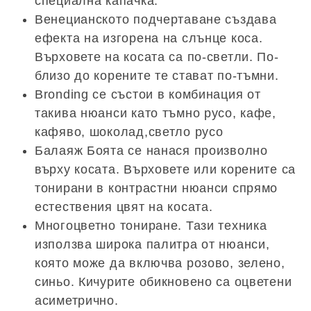
специална капачка.
Венецианското подчертаване създава
ефекта на изгорена на слънце коса.
Върховете на косата са по-светли. По-
близо до корените те стават по-тъмни.
Bronding се състои в комбинация от
такива нюанси като тъмно русо, кафе,
кафяво, шоколад,светло русо
Балаяж Боята се нанася произволно
върху косата. Върховете или корените са
тонирани в контрастни нюанси спрямо
естествения цвят на косата.
Многоцветно тониране. Тази техника
използва широка палитра от нюанси,
която може да включва розово, зелено,
синьо. Кичурите обикновено са оцветени
асиметрично.