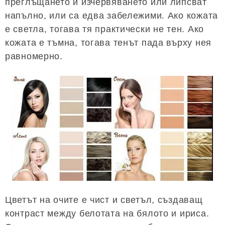
преглъщането и изчервяването или липсват
напълно, или са едва забележими. Ако кожата
е светла, тогава тя практически не тен. Ако
кожата е тъмна, тогава тенът пада върху нея
равномерно.
Цветът на очите е чист и светъл, създаващ
контраст между белотата на бялото и ириса.