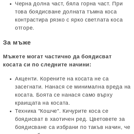
Черна долна част, бяла горна част. При
това боядисване долната тъмна коса
контрастира рязко с ярко светлата коса
отгоре.
За мъже
Мъжете могат частично да боядисват
косата си по следните начини:
Акценти. Корените на косата не са
засегнати. Нанася се минимална вреда на
косата. Боята се нанася само върху
краищата на косата.
Техника "Кошче". Кичурите коса се
боядисват в хаотичен ред. Цветовете за
боядисване са избрани по такъв начин, че