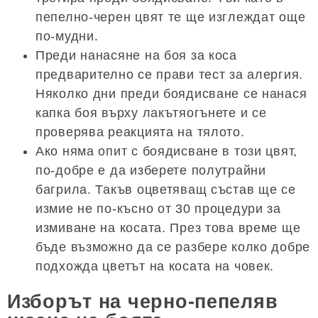
пепелно-черен цвят те ще изглеждат още
по-мудни.
Преди нанасяне на боя за коса
предварително се прави тест за алергия.
Няколко дни преди боядисване се нанася
капка боя върху лакътяогънете и се
проверява реакцията на тялото.
Ако няма опит с боядисване в този цвят,
по-добре е да изберете полутрайни
багрила. Такъв оцветяващ състав ще се
измие не по-късно от 30 процедури за
измиване на косата. През това време ще
бъде възможно да се разбере колко добре
подхожда цветът на косата на човек.
Изборът на черно-пепеляв