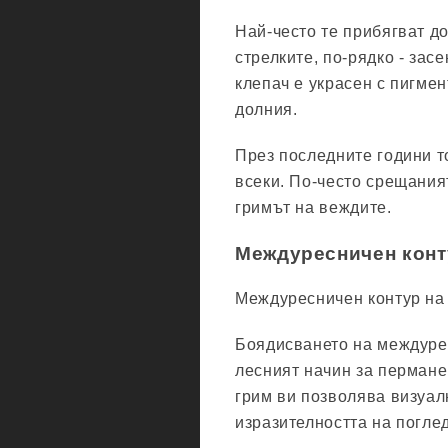
Най-често те прибягват д
стрелките, по-рядко - зас
клепач е украсен с пигме
долния.
През последните години т
всеки. По-често срещания
гримът на веждите.
Междуресничен конт
Междуресничен контур на
Боядисването на междуре
лесният начин за пермане
грим ви позволява визуал
изразителността на погле