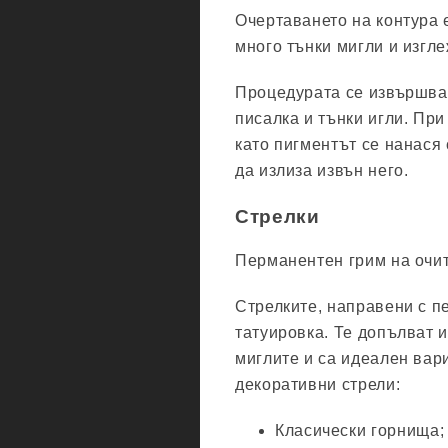
Очертаването на контура 
много тънки мигли и изгл
Процедурата се извършва
писалка и тънки игли. При
като пигментът се нанася 
да излиза извън него.
Стрелки
Перманентен грим на очите
Стрелките, направени с п
татуировка. Те допълват 
миглите и са идеален вар
декоративни стрели:
Класически горнища;