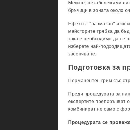
Меките, незабележими лин
бръчици в зоната около оч
Ефектът "размазан" изиск
майсторите трябва да бъ
така е необходимо да се 
изберете най-подходящата
засенчване.
Подготовка за п
Перманентен грим със ст
Преди процедурата за нан
експертите препоръчват о
комбинират не само с форм
Процедурата се провежд