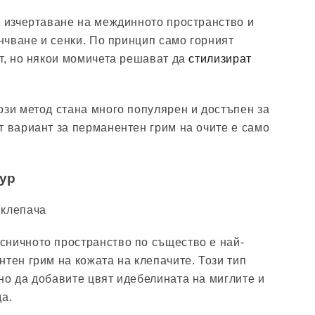
о изчертаване на междинното пространство и
енчване и сенки. По принцип само горният
нт, но някои момичета решават да
стилизират
ози метод стана много популярен и достъпен за
т вариант за перманентен грим на очите е само
ур
 клепача
сничното пространство по същество е най-
нтен грим на кожата на клепачите. Този тип
но да добавите цвят идебелината на миглите и
да.