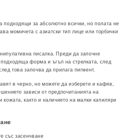
са подходящи за абсолютно всички, но полата не
ава момичета с азиатски тип лице или торбички
анипулативна писалка. Преди да започне
 подходяща форма и ъгъл на стрелката, след
след това започва да прилага пигмент.
авят в черно, но можете да изберете и кафяв,
Решението зависи от предпочитанията на
и кожата, както и наличието на малки капиляри
ване
е със засенчване