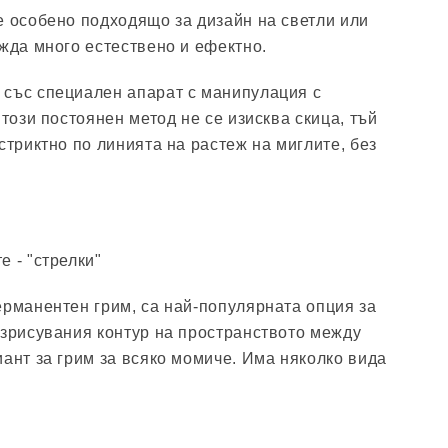
е особено подходящо за дизайн на светли или
ежда много естествено и ефектно.
 със специален апарат с манипулация с
 този постоянен метод не се изисква скица, тъй
стриктно по линията на растеж на миглите, без
 - "стрелки"
ерманентен грим, са най-популярната опция за
изрисувания контур на пространството между
иант за грим за всяко момиче. Има няколко вида