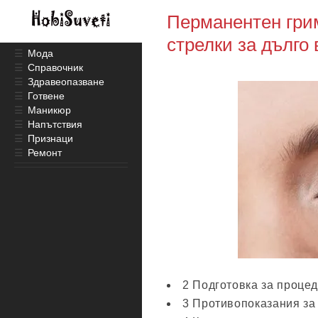
Перманентен гри
стрелки за дълго
☰
Мода
☰
Справочник
☰
Здравеопазване
☰
Готвене
☰
Маникюр
☰
Напътствия
☰
Признаци
☰
Ремонт
2 Подготовка за проце
3 Противопоказания за