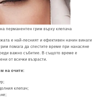
на перманентен грим върху клепача
жата е най-лесният и ефективен начин винаги
 грим помага да спестите време при нанасяне
преди важно събитие. В същото време е
ени от всички възрасти.
м на очите:
р;
долния клепач;
ане;