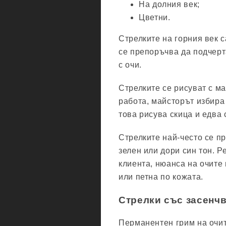
На долния век;
Цветни.
Стрелките на горния век 
се препоръчва да подчерт
с очи.
Стрелките се рисуват с м
работа, майсторът избира
това рисува скица и едва 
Стрелките най-често се пр
зелен или дори син тон. 
клиента, нюанса на очите 
или петна по кожата.
Стрелки със засенч
Перманентен грим на очит