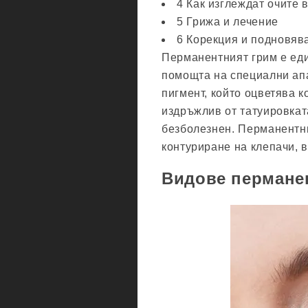
4 Как изглеждат очите 
5 Грижа и лечение
6 Корекция и подновяв
Перманентният грим е еди
помощта на специални апа
пигмент, който оцветява к
издръжлив от татуировкат
безболезнен. Перманентни
контуриране на клепачи, в
Видове перманен