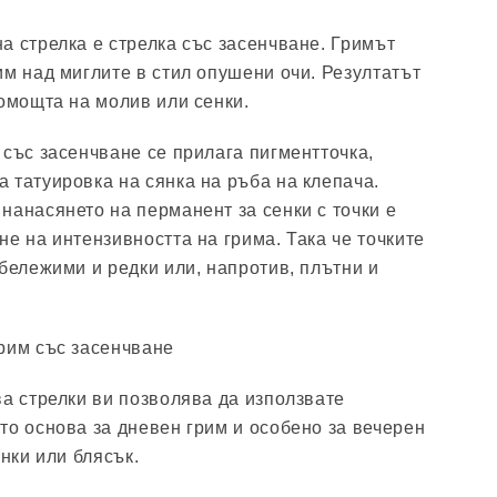
а стрелка е стрелка със засенчване. Гримът
им над миглите в стил опушени очи. Резултатът
омощта на молив или сенки.
 със засенчване се прилага пигментточка,
 татуировка на сянка на ръба на клепача.
нанасянето на перманент за сенки с точки е
е на интензивността на грима. Така че точките
абележими и редки или, напротив, плътни и
рим със засенчване
ва стрелки ви позволява да използвате
то основа за дневен грим и особено за вечерен
енки или блясък.