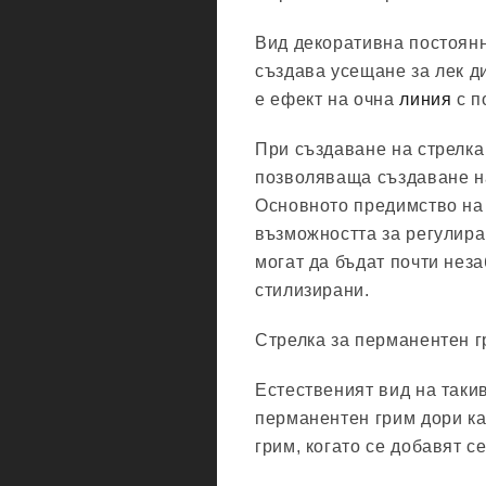
Вид декоративна постоянн
създава усещане за лек д
е ефект на очна
линия
с п
При създаване на стрелка
позволяваща създаване на
Основното предимство на 
възможността за регулиран
могат да бъдат почти нез
стилизирани.
Стрелка за перманентен г
Естественият вид на таки
перманентен грим дори ка
грим, когато се добавят с