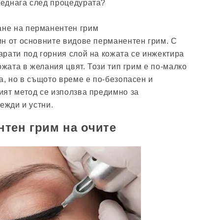
веднага след процедурата?
ане на перманентен грим
н от основните видове перманентен грим. С
рати под горния слой на кожата се инжектира
ожата в желания цвят. Този тип грим е по-малко
а, но в същото време е по-безопасен и
ят метод се използва предимно за
ежди и устни.
тен грим на очите