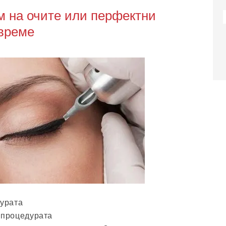
м на очите или перфектни
 време
дурата
 процедурата