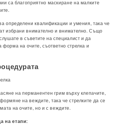
ии са благоприятно маскиране на малките
ите.
ва определени квалификации и умения, така че
дат избрани внимателно и внимателно. Също
вслушате в съветите на специалист и да
 форма на очите, съответно стрелка и
роцедурата
релка
асяне на перманентен грим върху клепачите,
формяне на веждите, така че стрелките да се
ата на очите, но и с веждите.
а на етапи: