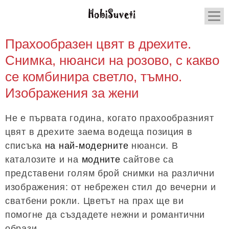
Прахообразен цвят в дрехите.
Снимка, нюанси на розово, с какво
се комбинира светло, тъмно.
Изображения за жени
Не е първата година, когато прахообразният
цвят в дрехите заема водеща позиция в
списъка
на най-модерните
нюанси. В
каталозите и на
модните
сайтове са
представени голям брой снимки на различни
изображения: от небрежен стил до вечерни и
сватбени рокли. Цветът на прах ще ви
помогне да създадете нежни и романтични
образи.