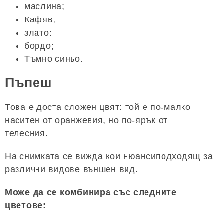
маслина;
Кафяв;
злато;
бордо;
Тъмно синьо.
Пъпеш
Това е доста сложен цвят: той е по-малко
наситен от оранжевия, но по-ярък от
телесния.
На снимката се вижда кои нюансиподходящ за
различни видове външен вид.
Може да се комбинира със следните
цветове: