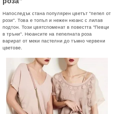
роза"
Напоследък стана популярен цветът "пепел от
рози". Това е топъл и нежен нюанс с лилав
подтон. Този цвятспоменат в повестта "Певци
в тръни". Нюансите на пепелната роза
варират от меки пастелни до тъмно червени
цветове.