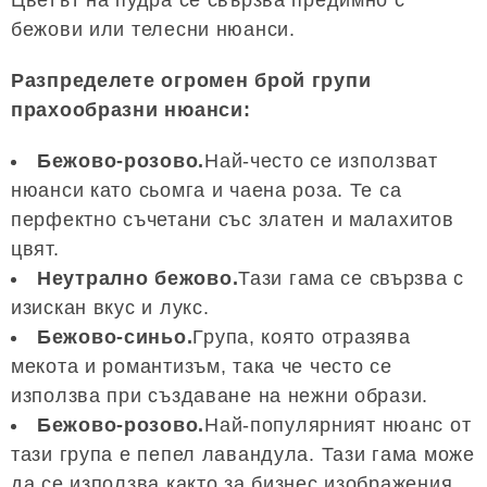
Цветът на пудра се свързва предимно с
бежови или телесни нюанси.
Разпределете огромен брой групи
прахообразни нюанси:
Бежово-розово.
Най-често се използват
нюанси като сьомга и чаена роза. Те са
перфектно съчетани със златен и малахитов
цвят.
Неутрално бежово.
Тази гама се свързва с
изискан вкус и лукс.
Бежово-синьо.
Група, която отразява
мекота и романтизъм, така че често се
използва при създаване на нежни образи.
Бежово-розово.
Най-популярният нюанс от
тази група е пепел лавандула. Тази гама може
да се използва както за бизнес изображения,