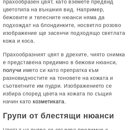
прахообразен цвят, като вземете предвид
цветотипа на външния вид. Например,
бежовите и телесните нюанси няма да
подхождат на блондинките, носветло розово
изображение ще засенчи подходящо светлата
кожа и коса.
Прахообразният цвят в дрехите, чиято снимка
е представена предимно в бежови нюанси,
получи
името си като препратка към
разновидностите на тоновете на кожата и
съответните им пудри. Изображението се
избира според цвета на кожата по същия
начин като
козметиката
.
Групи от блестящи нюанси