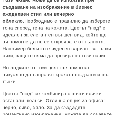
Този нюанс може да се използва при
създаване на изображение в бизнес
ежедневен стил или вечерно
облекло.
Необходимо е правилно да изберете
тона според тена на кожата. Цветът "нюд" е
идеален за елегантен външен вид, който ще
ви помогне да не се откроявате от тълпата.
Например бельото е чудесен вариант за тънки
ризи, защото няма да прозира по този начин.
Но лодките от този цвят ще помогнат
визуално да направят краката по-дълги и по-
тънки.
Цветът "нюд" се комбинира с почти всички
останали нюанси. Отлична опция за офиса:
черно, сиво, бяло. За да създадете
романтично изображение, можете да добавите