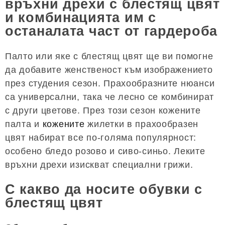
връхни дрехи с блестящ цвят
и комбинацията им с
останалата част от гардероба
Палто или яке с блестящ цвят ще ви помогне
да добавите женственост към изображението
през студения сезон. Прахообразните нюанси
са универсални, така че лесно се комбинират
с други цветове. През този сезон кожените
палта и
кожените
жилетки в прахообразен
цвят набират все по-голяма популярност:
особено бледо розово и сиво-синьо. Леките
връхни дрехи изискват специални грижи.
С какво да носите обувки с
блестящ цвят