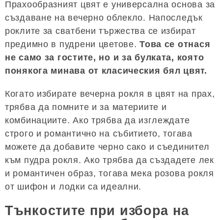
Прахообразният цвят е универсална основа за
създаване на вечерно облекло. Напоследък
роклите за сватбени тържества се избират
предимно в пудрени цветове.
Това се отнася
не само за гостите, но и за булката, която
понякога минава от класическия бял цвят.
Когато избирате вечерна рокля в цвят на прах,
трябва да помните и за материите и
комбинациите. Ако трябва да изглеждате
строго и романтично на събитието, тогава
можете да добавите черно сако и съединител
към пудра рокля. Ако трябва да създадете лек
и романтичен образ, тогава мека розова рокля
от шифон и лодки са идеални.
Тънкостите при избора на