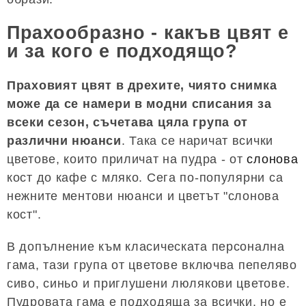
Прахообразно - какъв цвят е
и за кого е подходящо?
Праховият цвят в дрехите, чиято снимка
може да се намери в модни списания за
всеки сезон, съчетава цяла група от
различни нюанси
. Така се наричат ​​всички
цветове, които приличат на пудра - от
слонова
кост до кафе с мляко. Сега по-популярни са
нежните ментови нюанси и цветът "слонова
кост".
В допълнение към класическата персонална
гама, тази група от цветове включва пепеляво
сиво, синьо и приглушени люлякови цветове.
Пудровата гама е подходяща за всички, но е