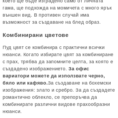
което ще бъде изградено само от личната
гама, ще подхожда на момичета с много ярък
външен вид. В противен случай има
възможност за създаване на блед образ.
Комбинирани цветове
Пуд цвят се комбинира с практични всички
нюанси. Когато избирате цвят за комбиниране
с прах, трябва да запомните целта, за която е
създадено изображението.
За офис
вариатори можете да използвате черно,
бяло или кафяво.
За създаване на бохемски
изображения: злато и сребро. За да създадете
романтично облекло, се препоръчва да
комбинирате различни видове прахообразни
нюанси.