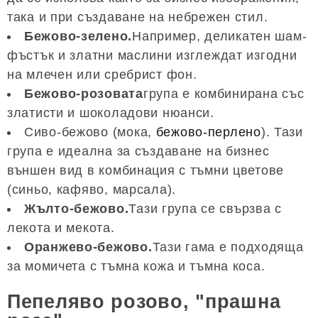
така и при създаване на небрежен стил.
Бежово-зелено.
Например, деликатен шам-
фъстък и златни маслини изглеждат изгодни
на млечен или сребрист фон.
Бежово-розовата
група е комбинирана със
златисти и шоколадови нюанси.
Сиво-бежово (мока,
бежово-перлено
). Тази
група е идеална за създаване на бизнес
външен вид в комбинация с тъмни цветове
(синьо, кафяво, марсала).
Жълто-бежово.
Тази група се свързва с
лекота и мекота.
Оранжево-бежово.
Тази гама е подходяща
за момичета с тъмна кожа и тъмна коса.
Пепеляво розово, "прашна