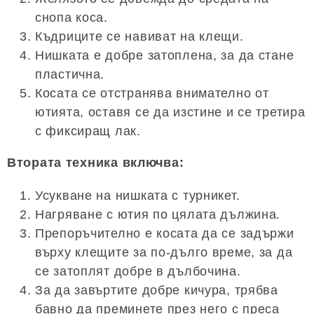
снопа коса.
Къдриците се навиват на клещи.
Нишката е добре затоплена, за да стане
пластична.
Косата се отстранява внимателно от
ютията, оставя се да изстине и се третира
с фиксиращ лак.
Втората техника включва:
Усукване на нишката с турникет.
Нагряване с ютия по цялата дължина.
Препоръчително е косата да се задържи
върху клещите за по-дълго време, за да
се затоплят добре в дълбочина.
За да завъртите добре кичура, трябва
бавно да преминете през него с преса