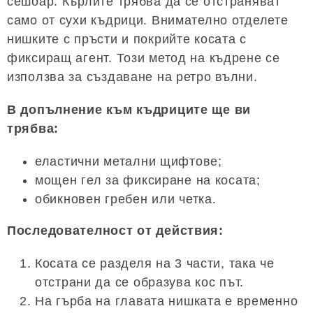
сешоар. Кърлите трябва да се отстраняват
само от сухи къдрици. Внимателно отделете
нишките с пръсти и покрийте косата с
фиксиращ агент. Този метод на къдрене се
използва за създаване на ретро вълни.
В допълнение към къдриците ще ви
трябва:
еластични метални щифтове;
мощен гел за фиксиране на косата;
обикновен гребен или четка.
Последователност от действия:
Косата се разделя на 3 части, така че
отстрани да се образува кос път.
На гърба на главата нишката е временно