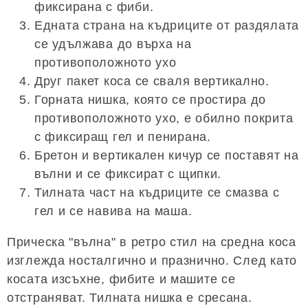
фиксирана с фиби.
Едната страна на къдриците от раздялата
се удължава до върха на
противоположното ухо
Друг пакет коса се сваля вертикално.
Горната нишка, която се простира до
противоположното ухо, е обилно покрита
с фиксиращ гел и пенирана.
Бретон и вертикален кичур се поставят на
вълни и се фиксират с щипки.
Тилната част на къдриците се смазва с
гел и се навива на маша.
Прическа "вълна" в ретро стил на средна коса
изглежда носталгично и празнично. След като
косата изсъхне, фибите и машите се
отстраняват. Тилната нишка е сресана.