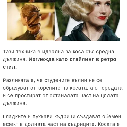
Тази техника е идеална за коса със средна
дължина.
Изглежда като стайлинг в ретро
стил.
Разликата е, че студените вълни не се
образуват от корените на косата, а от средата
и се простират от останалата част на цялата
дължина.
Гладките и пухкави къдрици създават обемен
ефект в долната част на къдриците. Косата е