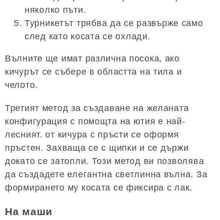
няколко пъти.
Турникетът трябва да се развърже само
след като косата се охлади.
Вълните ще имат различна посока, ако
кичурът се събере в областта на тила и
челото.
Третият метод за създаване на желаната
конфигурация с помощта на ютия е най-
лесният. от кичура с пръсти се оформя
пръстен. Захваща се с щипки и се държи
докато се затопли. Този метод ви позволява
да създадете елегантна светлинна вълна. За
формирането му косата се фиксира с лак.
На маши