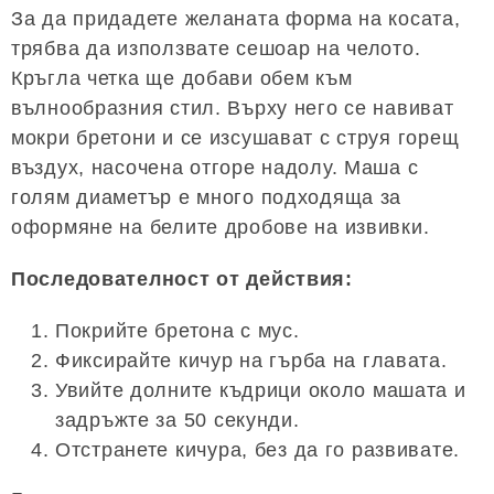
За да придадете желаната форма на косата,
трябва да използвате сешоар на челото.
Кръгла четка ще добави обем към
вълнообразния стил. Върху него се навиват
мокри бретони и се изсушават с струя горещ
въздух, насочена отгоре надолу. Маша с
голям диаметър е много подходяща за
оформяне на белите дробове на извивки.
Последователност от действия:
Покрийте бретона с мус.
Фиксирайте кичур на гърба на главата.
Увийте долните къдрици около машата и
задръжте за 50 секунди.
Отстранете кичура, без да го развивате.