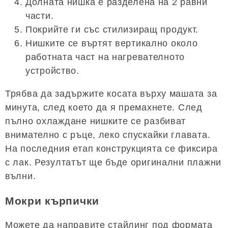
Долната нишка е разделена на 2 равни
части.
Покрийте ги със стилизиращ продукт.
Нишките се въртят вертикално около
работната част на нагревателното
устройство.
Трябва да задържите косата върху машата за
минута, след което да я премахнете. След
пълно охлаждане нишките се разбиват
внимателно с ръце, леко спускайки главата.
На последния етап конструкцията се фиксира
с лак. Резултатът ще бъде оригинални плажни
вълни.
Мокри кърпички
Можете да направите стайлинг под формата