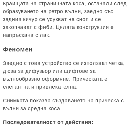
Краищата на страничната коса, останали след
образуването на ретро вълни, заедно със
задния кичур се усукват на сноп и се
закопчават с фиби. Цялата конструкция е
напръскана с лак.
Феномен
Заедно с това устройство се използват четка,
дюза за дифузьор или щифтове за
вълнообразно оформяне. Прическата е
елегантна и привлекателна.
Снимката показва създаването на прическа с
вълни за средна коса.
Последователност от действия: