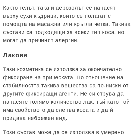
Както гелът, така и аерозолът се нанасят
върху сухи къдрици, които се полагат с
помощта на масажна или кръгла четка. Такива
състави са подходящи за всеки тип коса, но
могат да причинят алергии.
Лакове
Тази козметика се използва за окончателно
фиксиране на прическата. По отношение на
стабилността такива вещества са по-ниски от
другите фиксиращи агенти. Не си струва да
нанасяте голямо количество лак, тъй като той
има свойството да слепва косата и да й
придава небрежен вид.
Този състав може да се използва в умерено