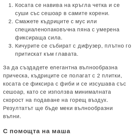
Косата се навива на кръгла четка и се
суши със сешоар в самите корени.
Смажете къдриците с мус или
специаленопаковъчна пяна с умерена
фиксираща сила.
Кичурите се събират с дифузер, плътно го
притискат към главата.
За да създадете елегантна вълнообразна
прическа, къдриците се полагат с 2 плитки,
косата се фиксира с фиби и се изсушава със
сешоар, като се използва минималната
скорост на подаване на горещ въздух.
Резултатът ще бъде меки вълнообразни
вълни.
С помощта на маша