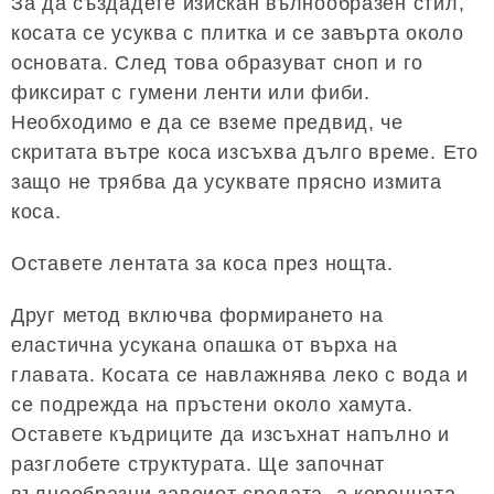
За да създадете изискан вълнообразен стил,
косата се усуква с плитка и се завърта около
основата. След това образуват сноп и го
фиксират с гумени ленти или фиби.
Необходимо е да се вземе предвид, че
скритата вътре коса изсъхва дълго време. Ето
защо не трябва да усуквате прясно измита
коса.
Оставете лентата за коса през нощта.
Друг метод включва формирането на
еластична усукана опашка от върха на
главата. Косата се навлажнява леко с вода и
се подрежда на пръстени около хамута.
Оставете къдриците да изсъхнат напълно и
разглобете структурата. Ще започнат
вълнообразни завоиот средата, а коронната