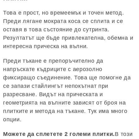
Това е прост, но времеемък и точен метод.
Преди лягане мократа коса се сплита и се
оставя в това състояние до сутринта.
Резултатът ще бъде привлекателна, обемна и
интересна прическа на вълни.
Преди тъкане е препоръчително да
напръскате къдриците с аерозолно
фиксиращо съединение. Това ще помогне да
се запази стайлингът непокътнат при
разресване. Видът на прическата и
геометрията на вълните зависят от броя на
плитките и метода на тъкане. Тук има много
опции.
Можете да сплетете 2 големи плитки.
В този