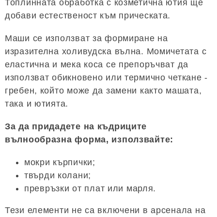
Топлинната обработка с козметична ютия ще
добави естественост към прическата.
Маши се използват за формиране на
изразителна холивудска вълна. Момичетата с
еластична и мека коса се препоръчват да
използват обикновено или термично четкане -
гребен, който може да замени както машата,
така и ютията.
За да придадете на къдриците
вълнообразна форма, използвайте:
мокри кърпички;
твърди колани;
превръзки от плат или марля.
Тези елементи не са включени в арсенала на