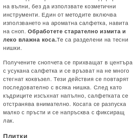
на вълни, без да използвате козметични
инструменти. Един от методите включва
използването на ароматна салфетка, навита
на сноп.
Обработете старателно измита и
леко влажна коса.
Те са разделени на тесни
нишки.
Получените снопчета се прихващат в центъра
с усукана салфетка и се връзват на не много
стегнат коквъзел. Тези действия се повтарят
последователно с всяка нишка. След като
къдриците изсъхнат напълно, салфетката се
отстранява внимателно. Косата се разпуска
малко с пръсти и се напръсква с фиксиращ
лак.
Плитки