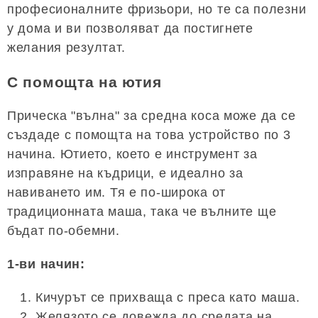
професионалните фризьори, но те са полезни
у дома и ви позволяват да постигнете
желания резултат.
С помощта на ютия
Прическа "вълна" за средна коса може да се
създаде с помощта на това устройство по 3
начина. Ютието, което е инструмент за
изправяне на къдрици, е идеално за
навиването им. Тя е по-широка от
традиционната маша, така че вълните ще
бъдат по-обемни.
1-ви начин:
Кичурът се прихваща с преса като маша.
Желязото се довежда до средата на