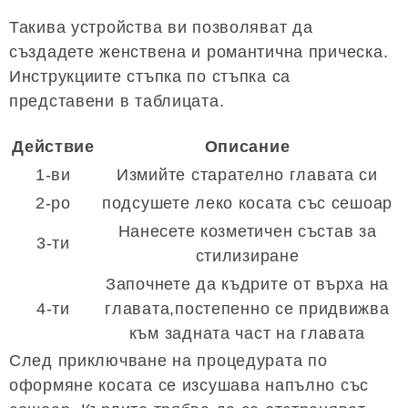
Такива устройства ви позволяват да
създадете женствена и романтична прическа.
Инструкциите стъпка по стъпка са
представени в таблицата.
Действие
Описание
1-ви
Измийте старателно главата си
2-ро
подсушете леко косата със сешоар
Нанесете козметичен състав за
3-ти
стилизиране
Започнете да къдрите от върха на
4-ти
главата,постепенно се придвижва
към задната част на главата
След приключване на процедурата по
оформяне косата се изсушава напълно със