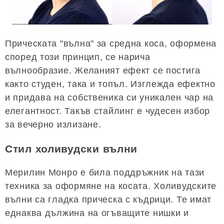
Прическата "вълна" за средна коса, оформена
според този принцип, се нарича
вълнообразие. Желаният ефект се постига
както студен, така и топъл. Изглежда ефектно
и придава на собственика си уникален чар на
елегантност. Такъв стайлинг е чудесен избор
за вечерно излизане.
Стил холивудски вълни
Мерилин Монро е била поддръжник на тази
техника за оформяне на косата. Холивудските
вълни са гладка прическа с къдрици. Те имат
еднаква дължина на огъващите нишки и