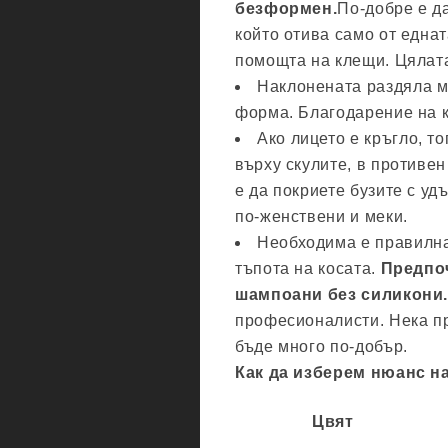
безформен.
По-добре е д
който отива само от еднат
помощта на клещи. Цялат
Наклонената раздяла м
форма. Благодарение на к
Ако лицето е кръгло, то
върху скулите, в противе
е да покриете бузите с уд
по-женствени и меки.
Необходима е правилна 
тъпота на косата.
Предпоч
шампоани без силикони
професионалисти. Нека пр
бъде много по-добър.
Как да изберем нюанс на
Цвят