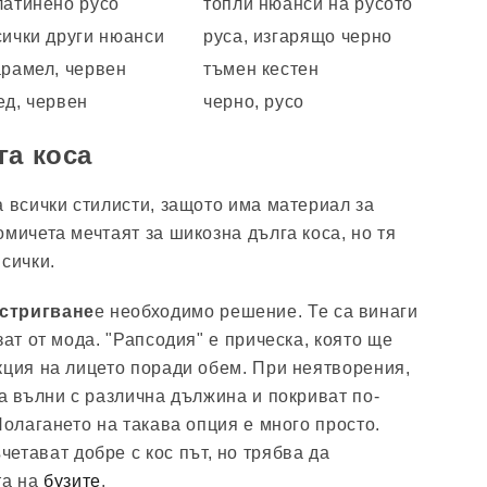
латинено русо
топли нюанси на русото
сички други нюанси
руса, изгарящо черно
арамел, червен
тъмен кестен
ед, червен
черно, русо
га коса
а всички стилисти, защото има материал за
мичета мечтаят за шикозна дълга коса, но тя
сички.
стригване
е необходимо решение. Те са винаги
зат от мода. "Рапсодия" е прическа, която ще
кция на лицето поради обем. При неятворения,
а вълни с различна дължина и покриват по-
Полагането на такава опция е много просто.
ъчетават добре с кос път, но трябва да
та на
бузите
.