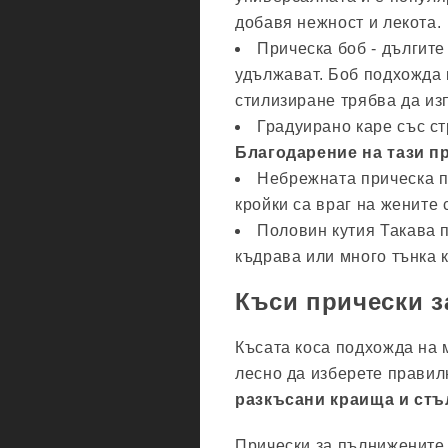
добавя нежност и лекота.
Прическа боб - дългите 
удължават. Боб подхожда к
стилизиране трябва да из
Градуирано каре със с
Благодарение на тази п
Небрежната прическа п
кройки са враг на жените 
Половин кутия Такава 
къдрава или много тънка к
Къси прически з
Късата коса подхожда на м
лесно да изберете правил
разкъсани краища и стъ
Прически за пълнижените 