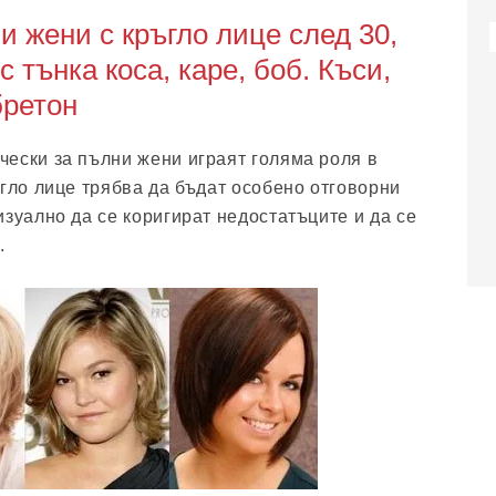
и жени с кръгло лице след 30,
 с тънка коса, каре, боб. Къси,
бретон
ески за пълни жени играят голяма роля в
ъгло лице трябва да бъдат особено отговорни
изуално да се коригират недостатъците и да се
.