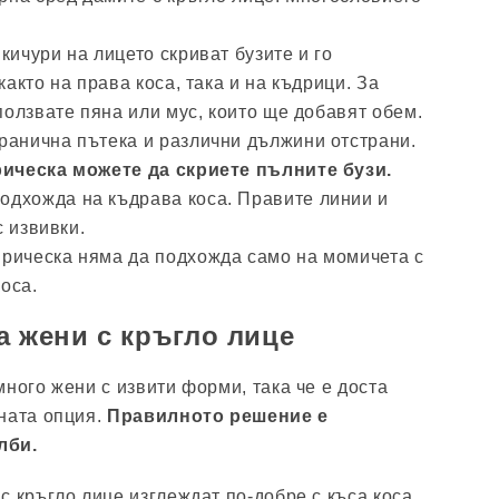
кичури на лицето скриват бузите и го
акто на права коса, така и на къдрици. За
ползвате пяна или мус, които ще добавят обем.
транична пътека и различни дължини отстрани.
рическа можете да скриете пълните бузи.
одхожда на къдрава коса. Правите линии и
с извивки.
прическа няма да подхожда само на момичета с
оса.
а жени с кръгло лице
ного жени с извити форми, така че е доста
ната опция.
Правилното решение е
лби.
с кръгло лице изглеждат по-добре с къса коса