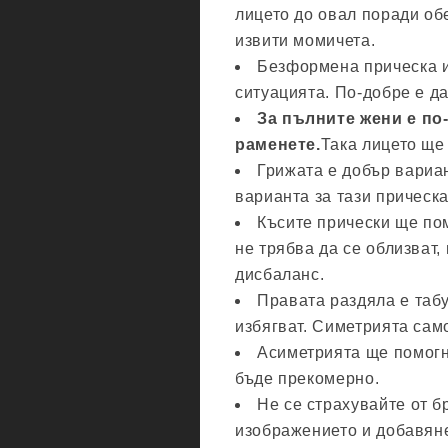
лицето до овал поради об
извити момичета.
Безформена прическа и
ситуацията. По-добре е д
За пълните жени е по-
раменете.
Така лицето ще
Грижата е добър вариан
варианта за тази прическа
Късите прически ще пом
не трябва да се облизват,
дисбаланс.
Правата раздяла е табу
избягват. Симетрията само
Асиметрията ще помогне
бъде прекомерно.
Не се страхувайте от б
изображението и добавя