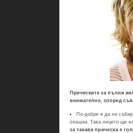
Прическите за пълни жен
внимателно, според съв
По-добре е да не събир
опашка. Така лицето ще и
за такава прическа е го