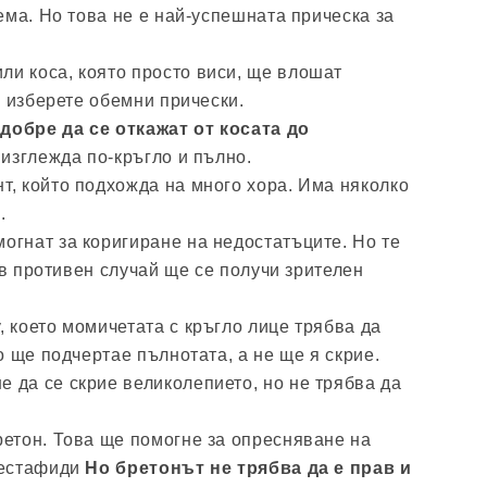
ема. Но това не е най-успешната прическа за
ли коса, която просто виси, ще влошат
а изберете обемни прически.
добре да се откажат от косата до
 изглежда по-кръгло и пълно.
т, който подхожда на много хора. Има няколко
.
огнат за коригиране на недостатъците. Но те
 в противен случай ще се получи зрителен
, което момичетата с кръгло лице трябва да
 ще подчертае пълнотата, а не ще я скрие.
 да се скрие великолепието, но не трябва да
ретон. Това ще помогне за опресняване на
нестафиди
Но бретонът не трябва да е прав и