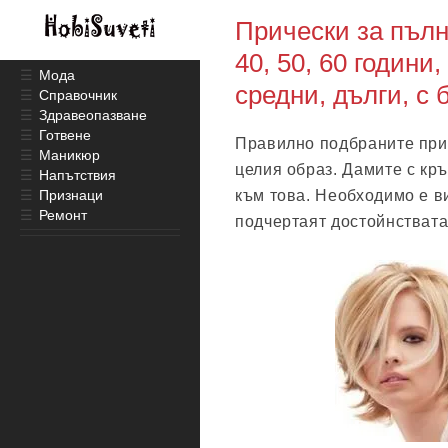
Прически за пълн
40, 50, 60 години,
☰
Мода
средни, дълги, с 
☰
Справочник
☰
Здравеопазване
☰
Готвене
Правилно подбраните прич
☰
Маникюр
целия образ. Дамите с кр
☰
Напътствия
☰
Признаци
към това. Необходимо е в
☰
Ремонт
подчертаят достойнствата