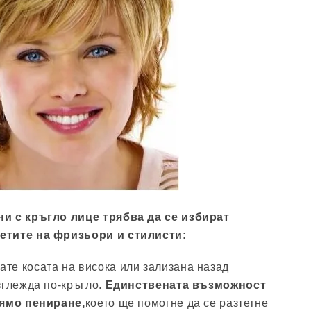
и с кръгло лице трябва да се избират
етите на фризьори и стилисти:
ате косата на висока или зализана назад
зглежда по-кръгло.
Единствената възможност
лямо пениране,
което ще помогне да се разтегне