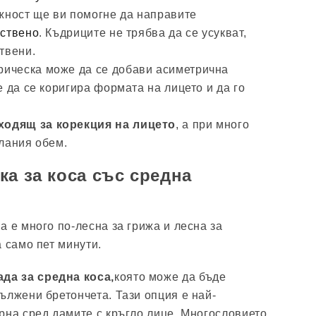
жност ще ви помогне да направите
ствено
. Къдриците не трябва да се усукват,
твени.
рическа може да се добави асиметрична
 да се коригира формата на лицето и да го
ходящ за корекция на лицето
, а при много
лания обем.
ка за коса със средна
а е много по-лесна за грижа и лесна за
 само пет минути.
да за средна коса,
която може да бъде
ължени бретончета. Тази опция е най-
рна сред дамите с кръгло лице. Многословието