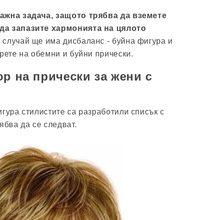
ажна задача, защото трябва да вземете
да запазите хармонията на цялото
н случай ще има дисбаланс - буйна фигура и
рете на обемни и буйни прически.
ор на прически за жени с
игура стилистите са разработили списък с
ябва да се следват.