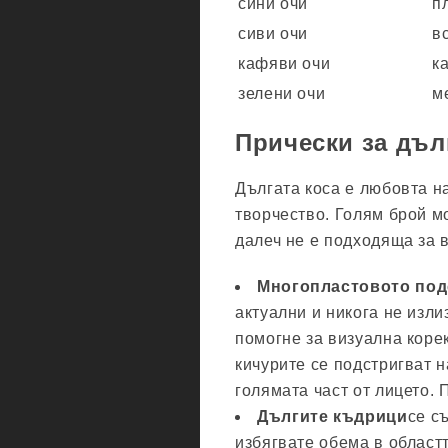
сини очи
п
сиви очи
в
кафяви очи
к
зелени очи
м
Прически за дъл
Дългата коса е любовта н
творчество. Голям брой мо
далеч не е подходяща за в
Многопластовото под
актуални и никога не изли
помогне за визуална коре
кичурите се подстригват н
голямата част от лицето. 
Дългите къдрици
се с
избягвате обема в област