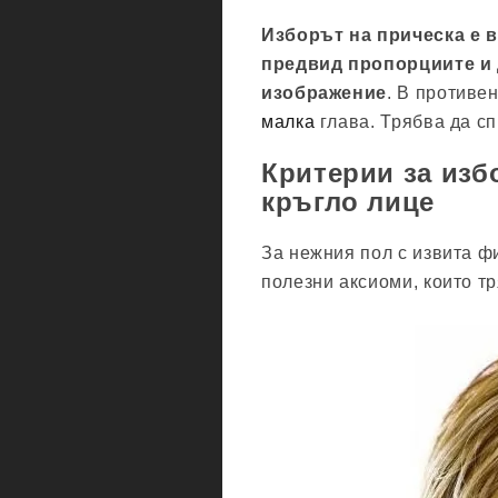
Изборът на прическа е в
предвид пропорциите и 
изображение
. В противе
малка
глава. Трябва да сп
Критерии за изб
кръгло лице
За нежния пол с извита ф
полезни аксиоми, които тр