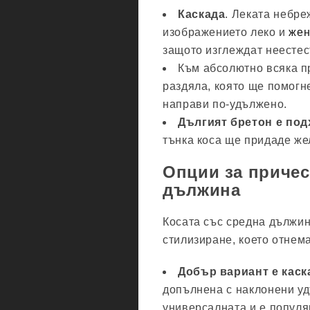
Каскада
. Леката небре
изображението леко и
жен
защото изглеждат неестес
Към абсолютно всяка п
раздяла, която ще помогне
направи по-удължено.
Дългият бретон е под
тънка коса ще придаде же
Опции за причес
дължина
Косата със средна дължин
стилизиране, което отнема
Добър вариант е каска
допълнена с наклонени уд
универсалната и е популя