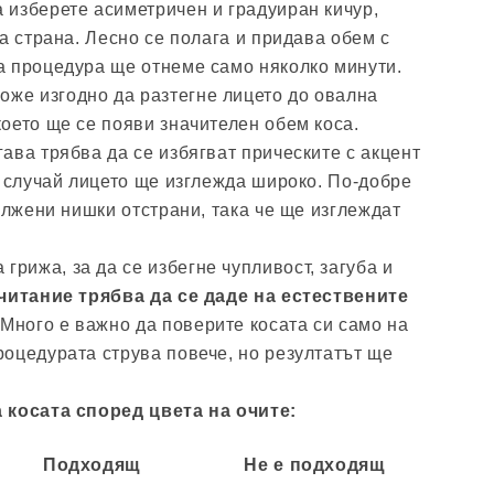
а изберете асиметричен и градуиран кичур,
а страна. Лесно се полага и придава обем с
а процедура ще отнеме само няколко минути.
оже изгодно да разтегне лицето до овална
оето ще се появи значителен обем коса.
гава трябва да се избягват прическите с акцент
н случай лицето ще изглежда широко. По-добре
ължени нишки отстрани, така че ще изглеждат
грижа, за да се избегне чупливост, загуба и
итание трябва да се даде на естествените
.
Много е важно да поверите косата си само на
оцедурата струва повече, но резултатът ще
 косата според цвета на очите:
Подходящ
Не е подходящ