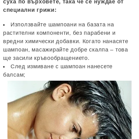
суха по върховете, така че се нуждае от
специални грижи:
Използвайте шампоани на базата на
растителни компоненти, без парабени и
вредни химически добавки. Когато нанасяте
шампоан, масажирайте добре скалпа – това
ще засили кръвообращението.
След измиване с шампоан нанесете
балсам;