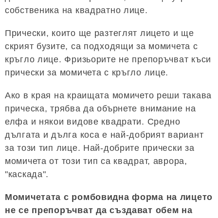
собственика на квадратно лице.
Прически, които ще разтеглят лицето и ще
скрият бузите, са подходящи за момичета с
кръгло лице. Фризьорите не препоръчват къси
прически за момичета с кръгло лице.
Ако в края на краищата момичето реши такава
прическа, трябва да обърнете внимание на
елфа и някои видове квадрати. Средно
дългата и дълга коса е най-добрият вариант
за този тип лице. Най-добрите прически за
момичета от този тип са квадрат, аврора,
"каскада".
Момичетата с ромбовидна форма на лицето
не се препоръчват да създават обем на