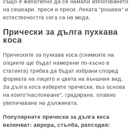
също е желателно да се намали използването
на сешоари, преси и преси. Леката "рошава" и
естествеността сега са на мода.
Прически за дълга пухкава
коса
Прическите за пухкава коса (снимките на
опциите ще бъдат намерени по-късно в
статията) трябва да бъдат избрани според
формата на лицето и цвета на външния вид.
За дълга коса изберете прически, въз основа
на които"наслояване", градиране, плавно
увеличаване на дължината.
Популярните прически за дълга коса
включват: аврора, стълба, рапсодия: