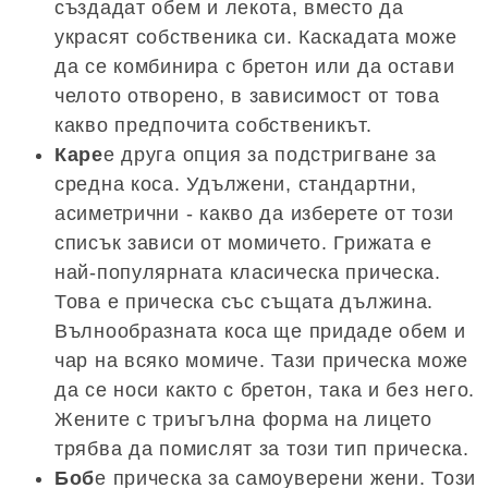
създадат обем и лекота, вместо да
украсят собственика си. Каскадата може
да се комбинира с бретон или да остави
челото отворено, в зависимост от това
какво предпочита собственикът.
Каре
е друга опция за подстригване за
средна коса. Удължени, стандартни,
асиметрични - какво да изберете от този
списък зависи от момичето. Грижата е
най-популярната класическа прическа.
Това е прическа със същата дължина.
Вълнообразната коса ще придаде обем и
чар на всяко момиче. Тази прическа може
да се носи както с бретон, така и без него.
Жените с триъгълна форма на лицето
трябва да помислят за този тип прическа.
Боб
е прическа за самоуверени жени. Този