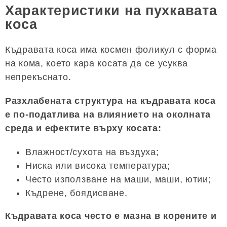
Характеристики на пухкавата
коса
Къдравата коса има космен фоликул с форма
на кома, което кара косата да се усуква
непрекъснато.
Разхлабената структура на къдравата коса
е по-податлива на влиянието на околната
среда и ефектите върху косата:
Влажност/сухота на въздуха;
Ниска или висока температура;
Често използване на маши, маши, ютии;
Къдрене, боядисване.
Къдравата коса често е мазна в корените и