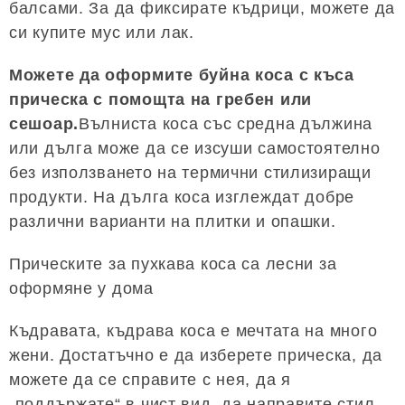
балсами. За да фиксирате къдрици, можете да
си купите мус или лак.
Можете да оформите буйна коса с къса
прическа с помощта на гребен или
сешоар.
Вълниста коса със средна дължина
или дълга може да се изсуши самостоятелно
без използването на термични стилизиращи
продукти. На дълга коса изглеждат добре
различни варианти на плитки и опашки.
Прическите за пухкава коса са лесни за
оформяне у дома
Къдравата, къдрава коса е мечтата на много
жени. Достатъчно е да изберете прическа, да
можете да се справите с нея, да я
„поддържате“ в чист вид, да направите стил