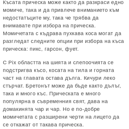
Късата прическа може както да разкраси едно
момиче, така и да привлече вниманието към
недостатъците му, така че трябва да
внимавате при избора на прическа.
Момичетата с къдрава пухкава коса могат да
разгледат следните опции при избора на къса
прическа: пикс, гарсон, фует.
С Pix областта на шията и слепоочията се
подстригва късо, косата на тила и горната
част на главата остава дълга. Кичури леко
стърчат. Бретонът може да бъде както дълъг,
така и много къс. Прическата е много
популярна в съвременния свят, дава на
домакинята чар и чар. Но е по-добре
момичетата с разширени черти на лицето да
се откажат от такава прическа.