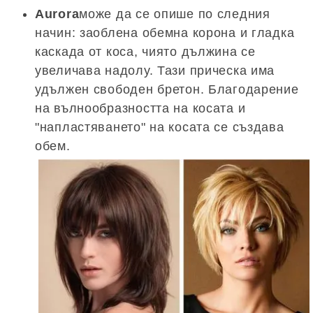
Aurora
може да се опише по следния
начин: заоблена обемна корона и гладка
каскада от коса, чиято дължина се
увеличава надолу. Тази прическа има
удължен свободен бретон. Благодарение
на вълнообразността на косата и
"напластяването" на косата се създава
обем.