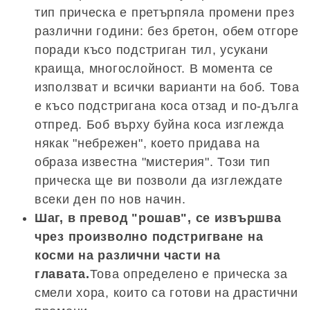
тип прическа е претърпяла промени през
различни години: без бретон, обем отгоре
поради късо подстриган тил, усукани
краища, многослойност. В момента се
използват и всички варианти на боб. Това
е късо подстригана коса отзад и по-дълга
отпред. Боб върху буйна коса изглежда
някак "небрежен", което придава на
образа известна "мистерия". Този тип
прическа ще ви позволи да изглеждате
всеки ден по нов начин.
Шаг, в превод "рошав", се извършва
чрез произволно подстригване на
косми на различни части на
главата.
Това определено е прическа за
смели хора, които са готови на драстични