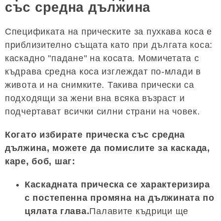
със средна дължина
Спецификата на прическите за пухкава коса е
приблизително същата като при дългата коса:
каскадно "падане" на косата. Момичетата с
къдрава средна коса изглеждат по-млади в
живота и на снимките. Такива прически са
подходящи за жени вна всяка възраст и
подчертават всички силни страни на човек.
Когато избирате прическа със средна
дължина, можете да помислите за каскада,
каре, боб, шаг:
Каскадната прическа се характеризира
с постепенна промяна на дължината по
цялата глава.
Палавите къдрици ще