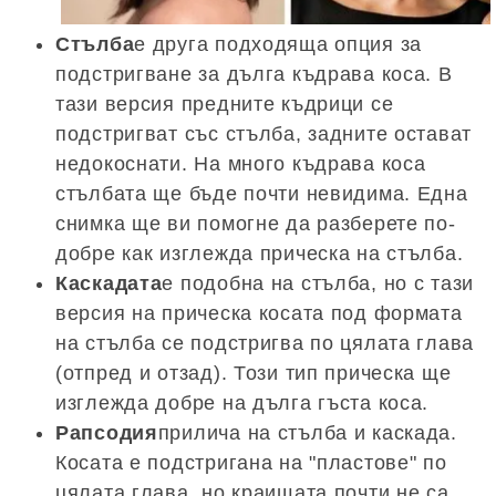
Стълба
е друга подходяща опция за
подстригване за дълга къдрава коса. В
тази версия предните къдрици се
подстригват със стълба, задните остават
недокоснати. На много къдрава коса
стълбата ще бъде почти невидима. Една
снимка ще ви помогне да разберете по-
добре как изглежда прическа на стълба.
Каскадата
е подобна на стълба, но с тази
версия на прическа косата под формата
на стълба се подстригва по цялата глава
(отпред и отзад). Този тип прическа ще
изглежда добре на дълга гъста коса.
Рапсодия
прилича на стълба и каскада.
Косата е подстригана на "пластове" по
цялата глава, но краищата почти не са