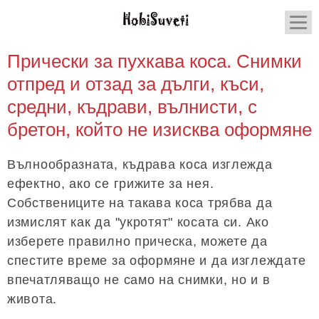
Прически за пухкава коса. Снимки
отпред и отзад за дълги, къси,
средни, къдрави, вълнисти, с
бретон, който не изисква оформяне
Вълнообразната, къдрава коса изглежда
ефектно, ако се грижите за нея.
Собствениците на такава коса трябва да
измислят как да "укротят" косата си. Ако
изберете правилно прическа, можете да
спестите време за оформяне и да изглеждате
впечатляващо не само на снимки, но и в
живота.