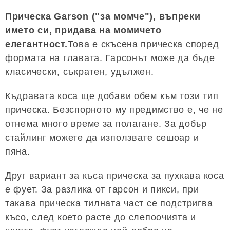
Прическа Garson ("за момче"), въпреки
името си, придава на момичето
елегантност.
Това е скъсена прическа според
формата на главата. Гарсонът може да бъде
класически, съкратен, удължен.
Къдравата коса ще добави обем към този тип
прическа. Безспорното му предимство е, че не
отнема много време за полагане. За добър
стайлинг можете да използвате сешоар и
пяна.
Друг вариант за къса прическа за пухкава коса
е фует. За разлика от гарсон и пикси, при
такава прическа тилната част се подстригва
късо, след което расте до слепоочията и