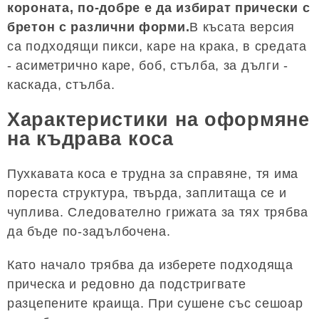
короната, по-добре е да избират прически с
бретон с различни форми.
В късата версия
са подходящи пикси, каре на крака, в средата
- асиметрично каре, боб, стълба, за дълги -
каскада, стълба.
Характеристики на оформяне
на къдрава коса
Пухкавата коса е трудна за справяне, тя има
пореста структура, твърда, заплитаща се и
чуплива. Следователно грижата за тях трябва
да бъде по-задълбочена.
Като начало трябва да изберете подходяща
прическа и редовно да подстригвате
разцепените краища. При сушене със сешоар