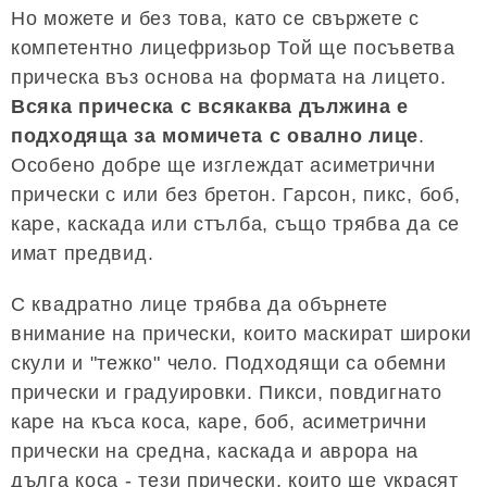
Но можете и без това, като се свържете с
компетентно лицефризьор Той ще посъветва
прическа въз основа на формата на лицето.
Всяка прическа с всякаква дължина е
подходяща за момичета с овално лице
.
Особено добре ще изглеждат асиметрични
прически с или без бретон. Гарсон, пикс, боб,
каре, каскада или стълба, също трябва да се
имат предвид.
С квадратно лице трябва да обърнете
внимание на прически, които маскират широки
скули и "тежко" чело. Подходящи са обемни
прически и градуировки. Пикси, повдигнато
каре на къса коса, каре, боб, асиметрични
прически на средна, каскада и аврора на
дълга коса - тези прически, които ще украсят