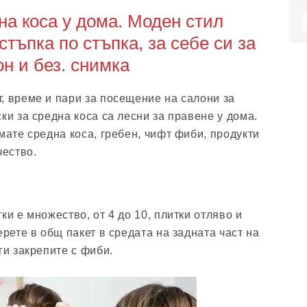
на коса у дома. Моден стил
стъпка по стъпка, за себе си за
он и без. снимка
, време и пари за посещение на салони за
ки за средна коса са лесни за правене у дома.
мате средна коса, гребен, чифт фиби, продукти
чество.
ки е множество, от 4 до 10, плитки отляво и
ерете в общ пакет в средата на задната част на
ги закрепите с фиби.