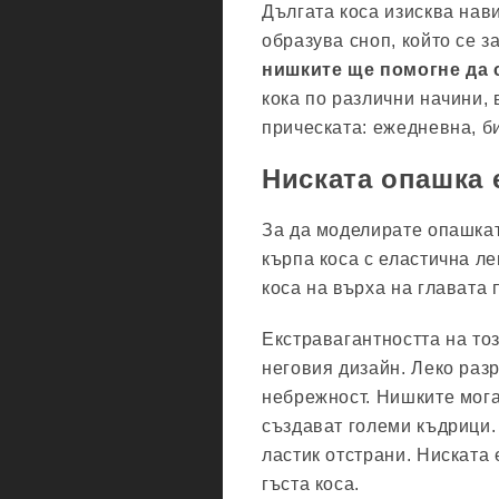
Дългата коса изисква нав
образува сноп, който се 
нишките ще помогне да 
кока по различни начини,
прическата: ежедневна, би
Ниската опашка 
За да моделирате опашкат
кърпа коса с еластична ле
коса на върха на главата
Екстравагантността на то
неговия дизайн. Леко ра
небрежност. Нишките мога
създават големи къдрици.
ластик отстрани. Ниската
гъста коса.