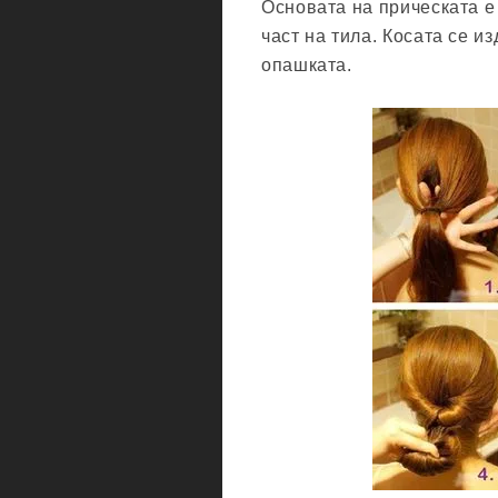
Основата на прическата е
част на тила. Косата се и
опашката.