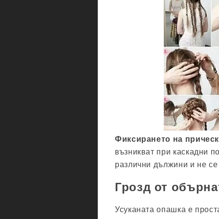
Фиксирането на прическа
възникват при каскадни п
различни дължини и не се 
Грозд от обърна
Усуканата опашка е проста