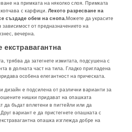
иване на примката на няколко слоя. Примката
закопчава с карфици.
Лекото разресване на
се създаде обем на снопа.
Можете да украсите
 в зависимост от предназначението на
знес, вечерна.
е екстравагантна
а, трябва да затегнете измитата, подсушена с
нта в долната част на тила. Гладко пригладена
 придава особена елегантност на прическата.
зи дизайн е подсилена от различни варианти за
зрошените нишки придават на опашката
т да бъдат вплетени в пигтейли или да
 Друг вариант е да пристегнете опашката с
 екстравагантна опашка изглежда добре на