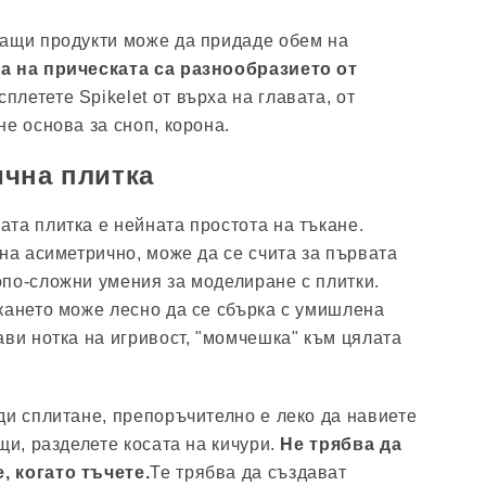
ращи продукти може да придаде обем на
 на прическата са разнообразието от
плетете Spikelet от върха на главата, от
е основа за сноп, корона.
чна плитка
та плитка е нейната простота на тъкане.
ана асиметрично, може да се счита за първата
по-сложни умения за моделиране с плитки.
кането може лесно да се сбърка с умишлена
ави нотка на игривост, "момчешка" към цялата
ди сплитане, препоръчително е леко да навиете
щи, разделете косата на кичури.
Не трябва да
 когато тъчете.
Те трябва да създават