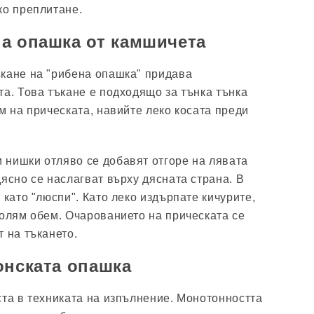
ко преплитане.
а опашка от камшичета
кане на "рибена опашка" придава
та. Това тъкане е подходящо за тънка тънка
м на прическата, навийте леко косата преди
и нишки отляво се добавят отгоре на лявата
ясно се наслагват върху дясната страна. В
 като "люспи". Като леко издърпате кичурите,
голям обем. Очарованието на прическата се
 на тъкането.
онската опашка
ста в техниката на изпълнение. Монотонността