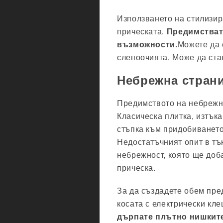
Използването на стилизи
прическата.
Предимствата
възможности.
Можете да с
слепоочията. Може да стан
Небрежна страни
Предимството на небрежна
Класическа плитка, изтък
стъпка към придобиването
Недостатъчният опит в тъ
небрежност, която ще доб
прическа.
За да създадете обем пре
косата с електрически кле
дърпате плътно нишките,