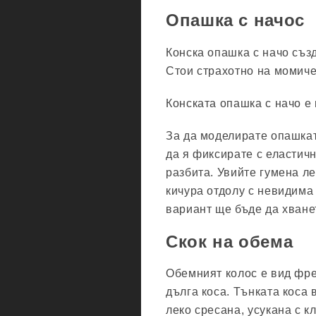
Опашка с начос
Конска опашка с начо съз
Стои страхотно на момиче
Конската опашка с начо е 
За да моделирате опашкат
да я фиксирате с еластичн
разбита. Увийте гумена ле
кичура отдолу с невидима 
вариант ще бъде да хване
Скок на обема
Обемният колос е вид фре
дълга коса. Тънката коса 
леко сресана, усукана с к