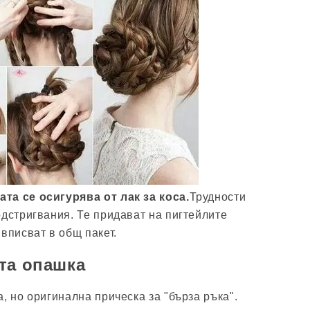
та се осигурява от лак за коса.
Трудности
одстригвания. Те придават на пигтейлите
вписват в общ пакет.
та опашка
, но оригинална прическа за "бърза ръка".