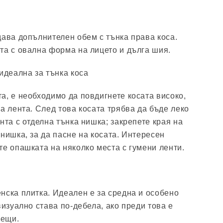
дава допълнителен обем с тънка права коса.
та с овална форма на лицето и дълга шия.
идеална за тънка коса
а, е необходимо да повдигнете косата високо,
а лента. След това косата трябва да бъде леко
нта с отделна тънка нишка; закрепете края на
нишка, за да пасне на косата. Интересен
те опашката на няколко места с гумени ленти.
нска плитка. Идеален е за средна и особено
визуално става по-дебела, ако преди това е
лещи.