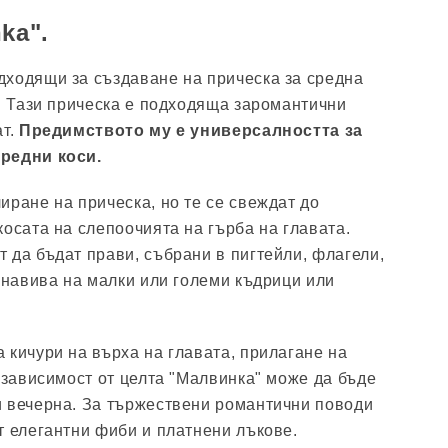
ka".
ходящи за създаване на прическа за средна
". Тази прическа е подходяща заромантични
ат.
Предимството му е универсалността за
редни коси.
иране на прическа, но те се свеждат до
косата на слепоочията на гърба на главата.
 да бъдат прави, събрани в пигтейли, флагели,
е навива на малки или големи къдрици или
 кичури на върха на главата, прилагане на
В зависимост от целта "Малвинка" може да бъде
и вечерна. За тържествени романтични поводи
т елегантни фиби и платнени лъкове.