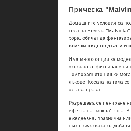
Прическа "Malvin
Домашните условия са под
коса на модела "Malvinka
хора, обичат да фантазир
всички видове дълги и с
Има много опции за модел
основното: фиксиране на 
Темпоралните нишки могат
лъкове. Косата на тила с
остава права.
Разрешава се пениране на
ефекта на "мокра" коса. 
ежедневна, празнична ил
към прическата се добавя