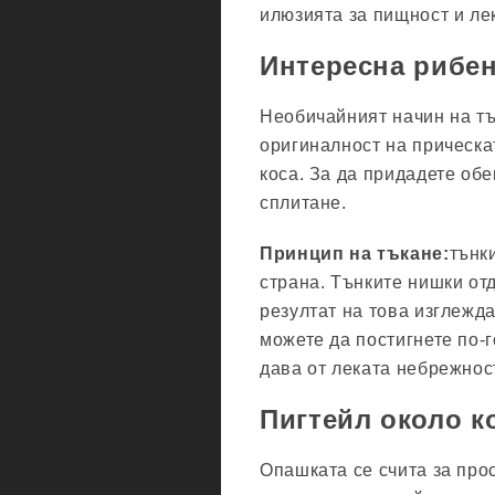
илюзията за пищност и ле
Интересна рибен
Необичайният начин на тъ
оригиналност на прическа
коса. За да придадете обе
сплитане.
Принцип на тъкане:
тънк
страна. Тънките нишки отд
резултат на това изглежда
можете да постигнете по-
дава от леката небрежност
Пигтейл около к
Опашката се счита за про