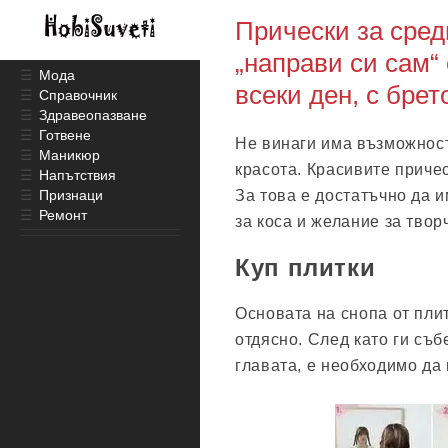
Прически за сред
„направи си сам“ 
☰
Мода
всеки ден, с брет
☰
Справочник
☰
Здравеопазване
☰
Готвене
Не винаги има възможност
☰
Маникюр
красота. Красивите причес
☰
Напътствия
☰
Признаци
За това е достатъчно да и
☰
Ремонт
за коса и желание за твор
Куп плитки
Основата на снопа от плит
отдясно. След като ги съб
главата, е необходимо да 