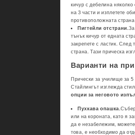
кичур с дебелина няколко 
на 3 части и изплетете об
противоположната страна 
Пигтейли отстрани.
За
тънък кичур от едната стр
закрепете с ластик. След
страна. Тази прическа изг
Варианти на при
Прически за училище за 5
Стайлингът изглежда стил
опции за неговото изпъ
Пухкава опашка.
Събер
или на короната, като я з
да е незабележим, можете 
това, е необходимо да отд