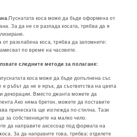
щ
ана.
Пуснатата коса може да бъде оформена от
ана. За да не се разпада косата, трябва да я
илизиране.
 от разхлабена коса, трябва да запомните:
намесват по време на часовете.
лзвате следните методи за полагане:
зпуснатата коса може да бъде допълнена със
 е ръбът да не е ярък, да съответства на цвета
 и декорации. Вместо джанта можете да
лента Ако няма бретон, можете да поставите
ава прическата ще изглежда по-стилна. Тази
а за собствениците на малко чело.
те да направите аксесоар под формата на
коса. За да направите това, трябва: отделете