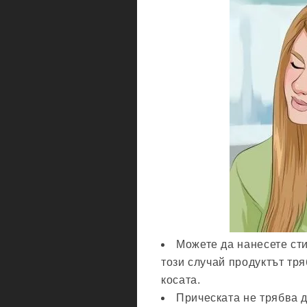
Можете да нанесете ст
този случай продуктът тря
косата.
Прическата не трябва д