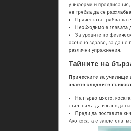
униформи и предписания, 
не трябва да се разхлабва
Прическата трябва да е
Необходимо е главата д
За уроците по физичес
особено здраво, за да не 
различни упражнения.
Тайните на бърз
Прическите за училище з
знаете следните тънкос
На първо място, косата
стил, няма да изглежда н
Преди да поставите кич
Ако косата е заплетена, м