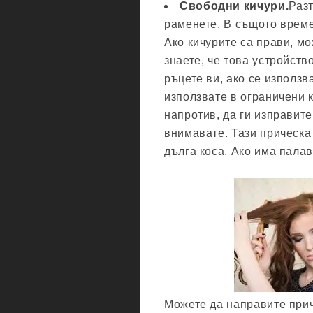
Свободни кичури.
Раз
раменете. В същото време
Ако кичурите са прави, м
знаете, че това устройств
ръцете ви, ако се използв
използвате в ограничени 
напротив, да ги изправите
внимавате. Тази прическа
дълга коса. Ако има палав
Можете да направите прич