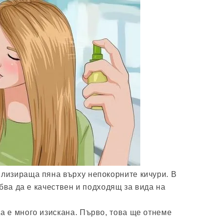
илизираща пяна върху непокорните кичури. В
бва да е качествен и подходящ за вида на
а е много изискана. Първо, това ще отнеме