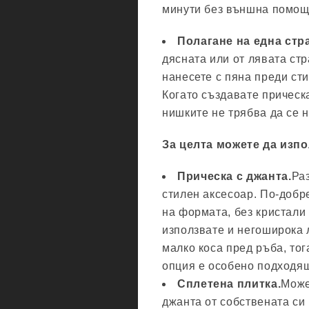
минути без външна помо
Полагане на една стр
дясната или от лявата стр
нанесете с пяна преди ст
Когато създавате прическа
нишките не трябва да се 
За целта можете да изпо
Прическа с джанта.
Ра
стилен аксесоар. По-добре
на формата, без кристали
използвате и негоширока 
малко коса пред ръба, тог
опция е особено подходящ
Сплетена плитка.
Може
джанта от собствената си 