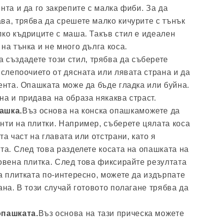
нта и да го закрепите с малка фиби. За да
ва, трябва да срешете малко кичурите с тънък
лко къдриците с маша. Такъв стил е идеален
на тънка и не много дълга коса.
а създадете този стил, трябва да съберете
 слепоочието от дясната или лявата страна и да
лента. Опашката може да бъде гладка или буйна.
на и придава на образа някаква страст.
ашка.
Въз основа на конска опашкаможете да
нти на плитки. Например, съберете цялата коса
та част на главата или отстрани, като я
та. След това разделете косата на опашката на
новена плитка. След това фиксирайте резултата
да плитката по-интересно, можете да издърпате
ана. В този случай готовото полагане трябва да
опашката.
Въз основа на тази прическа можете