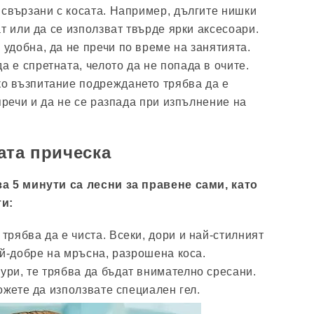
свързани с косата. Например, дългите нишки
т или да се използват твърде ярки аксесоари.
 удобна, да не пречи по време на занятията.
а е спретната, челото да не попада в очите.
ко възпитание подреждането трябва да е
пречи и да не се разпада при изпълнение на
ата прическа
а 5 минути са лесни за правене сами, като
ти:
 трябва да е чиста. Всеки, дори и най-стилният
ай-добре на мръсна, разрошена коса.
ури, те трябва да бъдат внимателно сресани.
ожете да използвате специален гел.