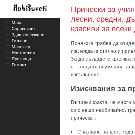
Прически за учил
лесни, средни, дъ
☰
Мода
красиви за всеки
☰
Справочник
☰
Здравеопазване
☰
Готвене
Понякога трябва да отиде
☰
Маникюр
изглеждате стилно и прив
☰
Напътствия
☰
Признаци
За да създадете красива п
☰
Ремонт
от специални умения, защ
изпълнение.
Изисквания за п
Въпреки факта, че много 
си с нещо необичайно, тр
прическа
:
Спазване на дрес кода