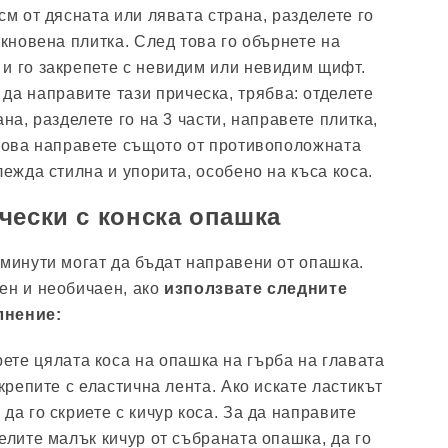
см от дясната или лявата страна, разделете го
икновена плитка. След това го обърнете на
и го закрепете с невидим или невидим щифт.
 да направите тази прическа, трябва: отделете
ана, разделете го на 3 части, направете плитка,
 това направете същото от противоположната
лежда стилна и упорита, особено на къса коса.
чески с конска опашка
 минути могат да бъдат направени от опашка.
ен и необичаен, ако
използвате следните
лнение:
ете цялата коса на опашка на гърба на главата
акрепите с еластична лента. Ако искате ластикът
да го скриете с кичур коса. За да направите
елите малък кичур от събраната опашка, да го