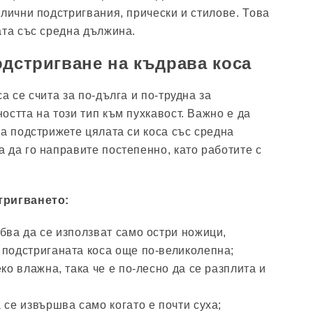
злични подстригвания, прически и стилове. Това
ата със средна дължина.
одстригване на къдрава коса
а се счита за по-дълга и по-трудна за
остта на този тип към пухкавост. Важно е да
да подстрижете цялата си коса със средна
 да го направите постепенно, като работите с
тригването:
бва да се използват само остри ножици,
 подстриганата коса още по-великолепна;
еко влажна, така че е по-лесно да се разплита и
 се извършва само когато е почти суха;