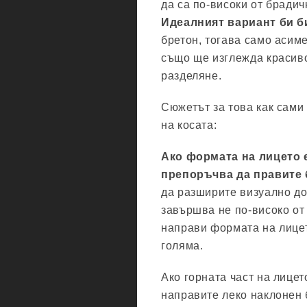
да са по-високи от брадич
Идеалният вариант би б
бретон, тогава само асим
също ще изглежда красиво
разделяне.
Сюжетът за това как сами
на косата:
Ако формата на лицето 
препоръчва да правите 
да разширите визуално до
завършва не по-високо от
направи формата на лицет
голяма.
Ако горната част на лицет
направите леко наклонен 