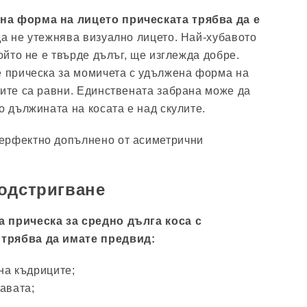
на форма на лицето прическата трябва да е
 да не утежнява визуално лицето. Най-хубавото
който не е твърде дълъг, ще изглежда добре.
е прическа за момичета с удължена форма на
иите са равни. Единствената забрана може да
о дължината на косата е над скулите.
ерфектно допълнено от асиметрични
одстригване
 прическа за средно дълга коса с
трябва да имате предвид:
на къдриците;
авата;