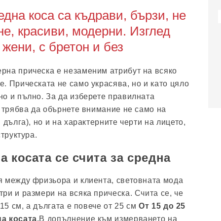
една коса са къдрави, бързи, не
е, красиви, модерни. Изглед
 жени, с бретон и без
рна прическа е незаменим атрибут на всяко
. Прическата не само украсява, но и като цяло
о и пълно. За да изберете правилната
, трябва да обърнете внимание не само на
 дълга), но и на характерните черти на лицето,
структура.
 косата се счита за средна
 между фризьора и клиента, световната мода
ри и размери на всяка прическа. Счита се, че
 15 см, а дългата е повече от 25 см
От 15 до 25
а косата.
В допълнение към измерването на