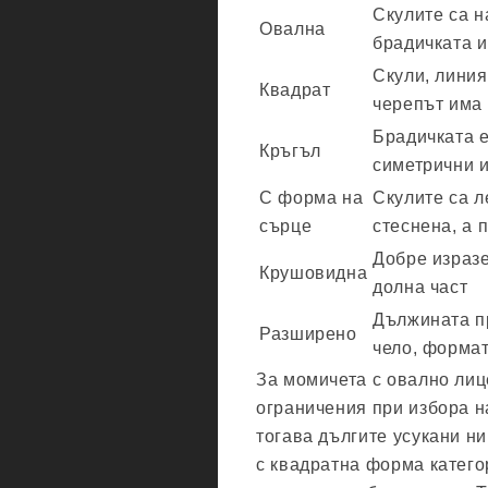
Скулите са н
Овална
брадичката 
Скули, линия
Квадрат
черепът има
Брадичката е
Кръгъл
симетрични 
С форма на
Скулите са л
сърце
стеснена, а 
Добре изразе
Крушовидна
долна част
Дължината п
Разширено
чело, формат
За момичета с овално лиц
ограничения при избора н
тогава дългите усукани н
с квадратна форма катего