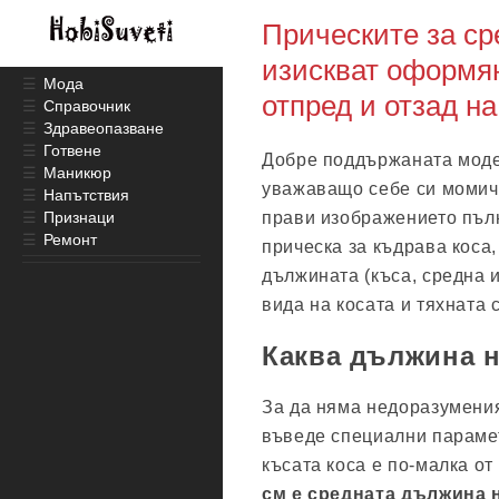
Прическите за ср
изискват оформян
☰
Мода
отпред и отзад на
☰
Справочник
☰
Здравеопазване
☰
Готвене
Добре поддържаната моде
☰
Маникюр
уважаващо себе си момиче
☰
Напътствия
☰
Признаци
прави изображението пълн
☰
Ремонт
прическа за къдрава коса
дължината (къса, средна и
вида на косата и тяхната 
Каква дължина на
За да няма недоразумения
въведе специални парамет
късата коса е по-малка от
см е средната дължина н