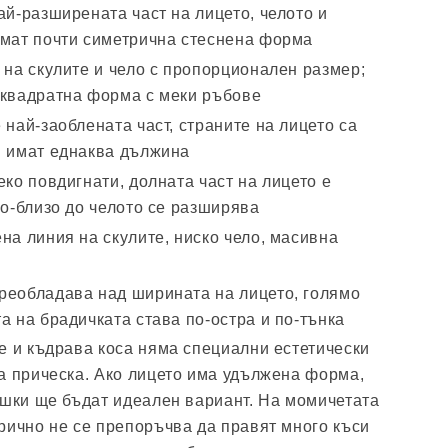
ай-разширената част на лицето, челото и
имат почти симетрична стеснена форма
 на скулите и чело с пропорционален размер;
 квадратна форма с меки ръбове
 най-заоблената част, страните на лицето са
и имат еднаква дължина
еко повдигнати, долната част на лицето е
по-близо до челото се разширява
на линия на скулите, ниско чело, масивна
реобладава над ширината на лицето, голямо
а на брадичката става по-остра и по-тънка
е и къдрава коса няма специални естетически
а прическа. Ако лицето има удължена форма,
ишки ще бъдат идеален вариант. На момичетата
рично не се препоръчва да правят много къси