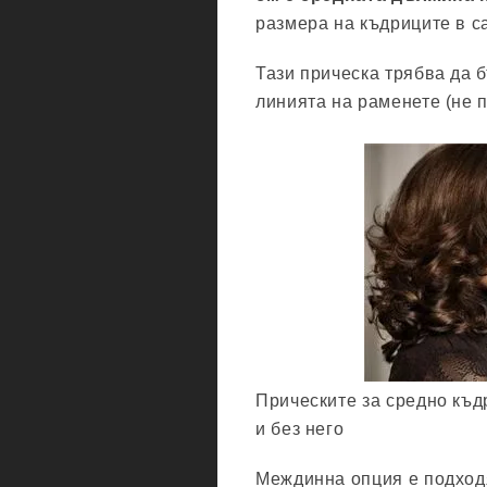
размера на къдриците в с
Тази прическа трябва да 
линията на раменете (не п
Прическите за средно къдр
и без него
Междинна опция е подходя