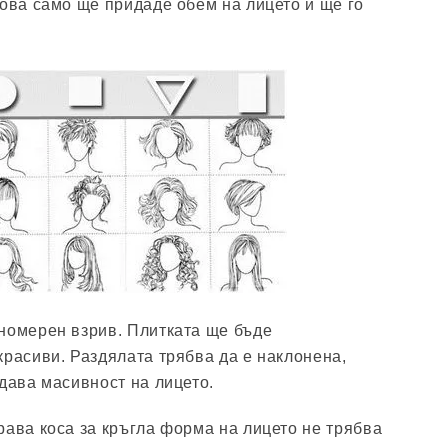
Това само ще придаде обем на лицето и ще го
номерен взрив. Плитката ще бъде
красиви. Раздялата трябва да е наклонена,
идава масивност на лицето.
рава коса за кръгла форма на лицето не трябва