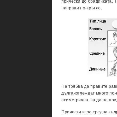
прически до брадичката. 
направи по-кръгло.
Не трябва да правите рав
дългаизглеждат много по-
асиметрична, за да не пр
Прическите за средна къд