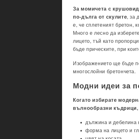
За момичета с крушовид
по-дълга от скулите
, за
е, че сплетеният бретон, 
Много е лесно да изберет
лицето, тъй като пропорц
бъде прическите, при коит
Изображението ще бъде п
многослойни бретончета.
Модни идеи за п
Когато избирате модерна
вълнообразни къдрици, 
дължина и дебелина 
форма на лицето и гл
цвят на косата.