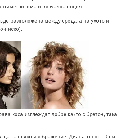
антиметри, има и визуална опция.
бъде разположена между средата на ухото и
о-ниско).
ава коса изглеждат добре както с бретон, така
ща за всяко изображение. Диапазон от 10 см