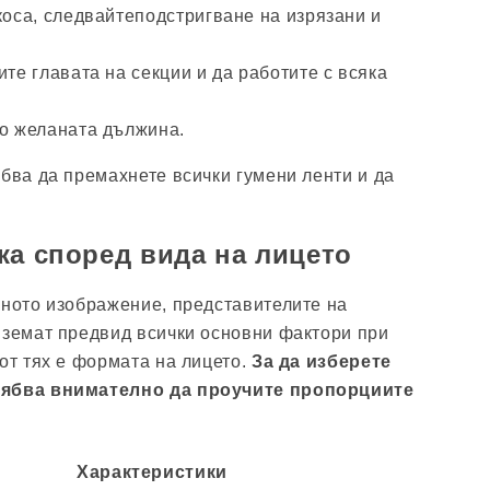
коса, следвайтеподстригване на изрязани и
ите главата на секции и да работите с всяка
до желаната дължина.
ябва да премахнете всички гумени ленти и да
ка според вида на лицето
аното изображение, представителите на
вземат предвид всички основни фактори при
от тях е формата на лицето.
За да изберете
рябва внимателно да проучите пропорциите
Характеристики