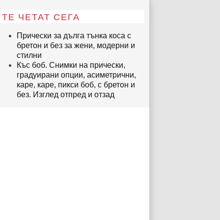
ТЕ ЧЕТАТ СЕГА
Прически за дълга тънка коса с
бретон и без за жени, модерни и
стилни
Къс боб. Снимки на прически,
градуирани опции, асиметрични,
каре, каре, пикси боб, с бретон и
без. Изглед отпред и отзад