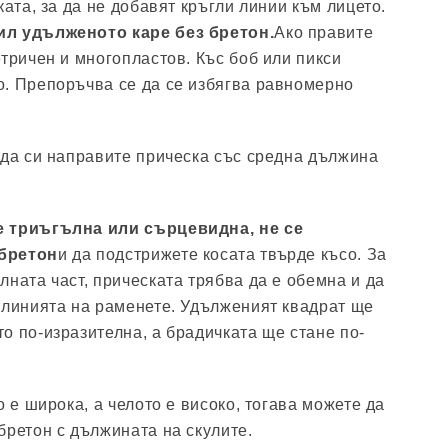
ката, за да не добавят кръгли линии към лицето.
ил удълженото каре без бретон.
Ако правите
етричен и многопластов. Къс боб или пикси
. Препоръчва се да се избягва равномерно
 да си направите прическа със средна дължина
е триъгълна или сърцевидна, не се
бретон
и да подстрижете косата твърде късо. За
лната част, прическата трябва да е обемна и да
 линията на раменете. Удълженият квадрат ще
о по-изразителна, а брадичката ще стане по-
о е широка, а челото е високо, тогава можете да
бретон с дължината на скулите.