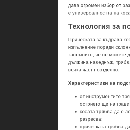
дава огромен избор от ра
е универсалността на кос
Технология за п
Прическата за къдрава кос
изпълнение поради склонн
запомните, че не можете 
дължина наведнъж, трябва
всяка част поотделно.
Характеристики на подс
от инструментите тря
острието ще направи
косата трябва да е л
разресва;
прическата трябва да