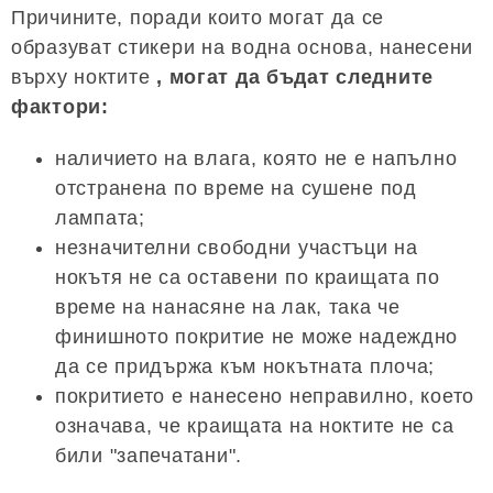
Причините, поради които могат да се
образуват стикери на водна основа, нанесени
върху ноктите
, могат да бъдат следните
фактори:
наличието на влага, която не е напълно
отстранена по време на сушене под
лампата;
незначителни свободни участъци на
нокътя не са оставени по краищата по
време на нанасяне на лак, така че
финишното покритие не може надеждно
да се придържа към нокътната плоча;
покритието е нанесено неправилно, което
означава, че краищата на ноктите не са
били "запечатани".