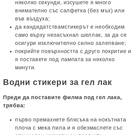
няколко секунди, изсушете я много
внимателно със салфетка (без мъх) или
във въздуха;
да кандидатствамстикерът е необходим
само върху незасъхнал шеллак, за да се
осигури изключително силно залепване;
покрийте повърхността с друго покритие и
я поставете под лампата за няколко
минути.
Водни стикери за гел лак
Преди да поставите филма под гел лака,
трябва:
първо премахнете блясъка на нокътната
плоча с мека пила и я обезмаслете със