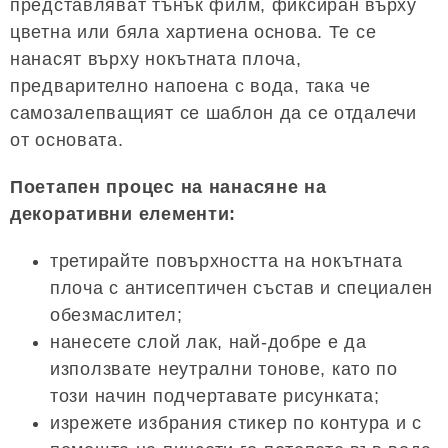
представляват тънък филм, фиксиран върху
цветна или бяла хартиена основа. Те се
нанасят върху нокътната плоча,
предварително напоена с вода, така че
самозалепващият се шаблон да се отдалечи
от основата.
Поетапен процес на нанасяне на
декоративни елементи:
третирайте повърхността на нокътната
плоча с антисептичен състав и специален
обезмаслител;
нанесете слой лак, най-добре е да
използвате неутрални тонове, като по
този начин подчертавате рисунката;
изрежете избрания стикер по контура и с