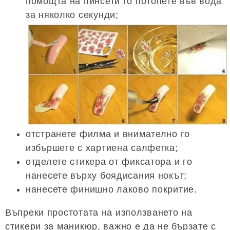
помощта на пинсети го потопете във вода
за няколко секунди;
отстранете филма и внимателно го
избършете с хартиена салфетка;
отделете стикера от фиксатора и го
нанесете върху боядисания нокът;
нанесете финишно лаково покритие.
Въпреки простотата на използването на
стикери за маникюр, важно е да не бързате с