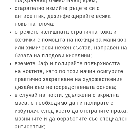
подхранващ омекотяващ крем;
старателно измийте ръцете си с
антисептик, дезинфекцирайте всяка
нокътна плоча;
отрежете излишната странична кожа и
кожички с помощта на ножици за маникюр
или химически нежен състав, направен на
базата на плодови киселини;
вземете баф и полирайте повърхността
на ноктите, като по този начин осигурите
практично закрепване на художествения
дизайн към непосредствената основа;
в случай на нокти, удължени с акрилна
маса, е необходимо да ги полирате с
избутвач, след което да отстраните праха,
мазнините и да обработите със специален
антисептик;