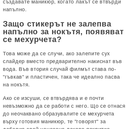
създавате маникюр, когато лакът се втвърди
напълно.
Защо стикерът не залепва
напълно за нокътя, появяват
се мехурчета?
Това може да се случи, ако залепите сух
слайдер вместо предварително накиснат във
вода. Във втория случай филмът става по-
"гъвкав" и пластичен, така че идеално пасва
на нокътя.
Ако се изсуши, се втвърдява и е почти
невъзможно да се работи с него. Що се отнася
до неочаквано образувалите се мехурчета
върху готовия маникюр, те "говорят" за