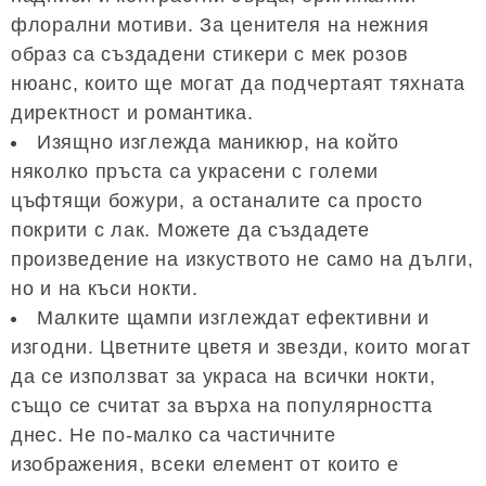
флорални мотиви. За ценителя на нежния
образ са създадени стикери с мек розов
нюанс, които ще могат да подчертаят тяхната
директност и романтика.
Изящно изглежда маникюр, на който
няколко пръста са украсени с големи
цъфтящи божури, а останалите са просто
покрити с лак. Можете да създадете
произведение на изкуството не само на дълги,
но и на къси нокти.
Малките щампи изглеждат ефективни и
изгодни. Цветните цветя и звезди, които могат
да се използват за украса на всички нокти,
също се считат за върха на популярността
днес. Не по-малко са частичните
изображения, всеки елемент от които е