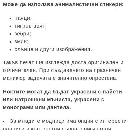
Може да използва анималистични стикери:
паяци;
тигров цвят;
зебри;
змии;
слънце и други изображения.
Такъв печат ще изглежда доста оригинален и
отличителен. При създаването на празничен
маникюр задачата е значително опростена.
Ноктите могат да бъдат украсени с пайети
или натрошени мъниста, украсени с
монограми или дантела.
За младите модници има опции с интересни
надписи и контрастни сърца, оригинални