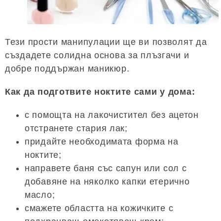
Тези прости манипулации ще ви позволят да
създадете солидна основа за плъзгачи и
добре поддържан маникюр.
Как да подготвите ноктите сами у дома:
с помощта на лакочистител без ацетон
отстранете стария лак;
придайте необходимата форма на
ноктите;
направете баня със сапун или сол с
добавяне на няколко капки етерично
масло;
смажете областта на кожичките с