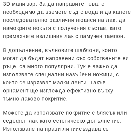
3D маникюр. За да направите това, е
необходимо да вземете съд с вода и да капете
последователно различни нюанси на лак, да
намокрите нокътя с получения състав, като
премахнете излишния лак с памучен тампон.
В допълнение, вълновите шаблони, които
могат да бъдат направени със собствените ви
ръце, са много популярни. Тук е важно да
използвате специални назъбени ножици, с
които се изрязват малки ленти. Такъв
орнамент ще изглежда ефективно върху
тъмно лаково покритие.
Можете да използвате покритие с блясък или
седефен лак като естетическо допълнение.
Използване на прави линиисъздава се