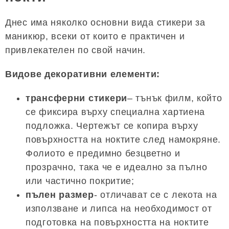
Днес има няколко основни вида стикери за
маникюр, всеки от които е практичен и
привлекателен по свой начин.
Видове декоративни елементи:
трансферни стикери
– тънък филм, който
се фиксира върху специална хартиена
подложка. Чертежът се копира върху
повърхността на ноктите след намокряне.
Фолиото е предимно безцветно и
прозрачно, така че е идеално за пълно
или частично покритие;
пълен размер
- отличават се с лекота на
използване и липса на необходимост от
подготовка на повърхността на ноктите