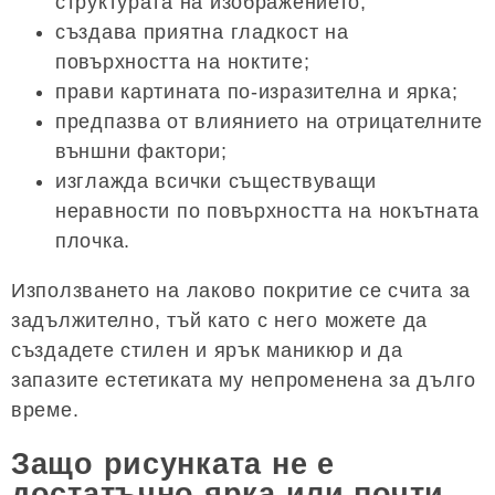
структурата на изображението;
създава приятна гладкост на
повърхността на ноктите;
прави картината по-изразителна и ярка;
предпазва от влиянието на отрицателните
външни фактори;
изглажда всички съществуващи
неравности по повърхността на нокътната
плочка.
Използването на лаково покритие се счита за
задължително, тъй като с него можете да
създадете стилен и ярък маникюр и да
запазите естетиката му непроменена за дълго
време.
Защо рисунката не е
достатъчно ярка или почти