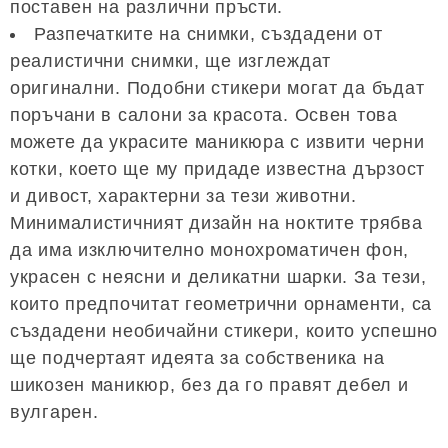
поставен на различни пръсти.
Разпечатките на снимки, създадени от
реалистични снимки, ще изглеждат
оригинални. Подобни стикери могат да бъдат
поръчани в салони за красота. Освен това
можете да украсите маникюра с извити черни
котки, което ще му придаде известна дързост
и дивост, характерни за тези животни.
Минималистичният дизайн на ноктите трябва
да има изключително монохроматичен фон,
украсен с неясни и деликатни шарки. За тези,
които предпочитат геометрични орнаменти, са
създадени необичайни стикери, които успешно
ще подчертаят идеята за собственика на
шикозен маникюр, без да го правят дебел и
вулгарен.