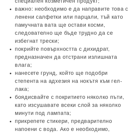
специален козметичен продукт;
важно: необходимо е да направите това с
ленени салфетки или парцали, тъй като
памучната вата ще остави косми,
следователно ще бъде трудно да се
избегнат трески;
покрийте повърхността с дихидрат,
предназначен да отстрани излишната
влага;
нанесете грунд, който ще подобри
степента на адхезия на нокътя към гел-
лака;
боядисвайте с покритието няколко пъти,
като изсушавате всеки слой за няколко
минути под лампата;
прикрепете стикери, предварително
напоени с вода. Ако е необходимо,