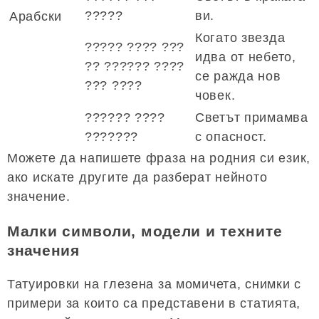
?????
ви.
Арабски
Когато звезда
????? ???? ???
идва от небето,
?? ?????? ????
се ражда нов
??? ????
човек.
?????? ????
Светът примамва
???????
с опасност.
Можете да напишете фраза на родния си език,
ако искате другите да разберат нейното
значение.
Малки символи, модели и техните
значения
Татуировки на глезена за момичета, снимки с
примери за които са представени в статията,