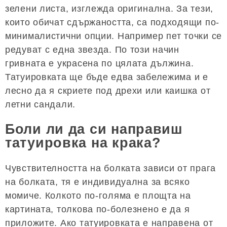
зелени листа, изглежда оригинална. За тези,
които обичат сдържаността, са подходящи по-
минималистични опции. Например пет точки се
редуват с една звезда. По този начин
гривната е украсена по цялата дължина.
Татуировката ще бъде едва забележима и е
лесно да я скриете под дрехи или каишка от
летни сандали.
Боли ли да си направиш
татуировка на крака?
Чувствителността на болката зависи от прага
на болката, тя е индивидуална за всяко
момиче. Колкото по-голяма е площта на
картината, толкова по-болезнено е да я
приложите. Ако татуировката е направена от