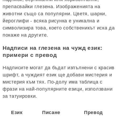
препасвайки глезена. Изображенията на
животни също са популярни. Цветя, шарки,
йероглифи - всяка рисунка е уникална и
символизира това, което собственикът иска да
покаже на другите.
Надписи на глезена на чужд език:
примери с превод
Надписите могат да бъдат изпълнени с красив
шрифт, а чуждият език ще добави мистерия и
мистерия към тях. По-долу има таблица с
фрази на най-популярните езици, използвани
за татуировки.
Език
Писане
Превод