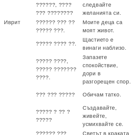
??????, ????
следвайте
??? ????????
желанията си.
Иврит
?????? ??? ??
Моите деца са
????? ???.
моят живот.
Щастието е
????? ???? ??.
винаги наблизо.
Запазете
????? ????,
спокойствие,
????? ???????
дори в
????.
разгорещен спор.
??? ??? ?????
Обичам татко.
Създавайте,
????? ? ?? ?
живейте,
?????
усмихвайте се.
?????? ???
Светът в краката