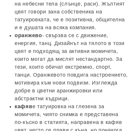
на небесни тела (слънце, раси). Жълтият
цвят говори зана собственика на
татуировката, че е позитивна, общителна
и е душата на всяка компания.
оранжево
- свързва се с движение,
енергия, танц. Дизайнът на тялото в този
цвят е подходящ за активни момичета,
които могат да мислят нестандартно. За
тези, които обичат екстремно, спорт,
танци. Оранжевото повдига настроението,
мотивира към нови подвизи. Изглежда
добре в цветни аранжировки или
абстрактни къдрици.
кафяв
е татуировка на глезена за
момичета, чиято снимка е представена
по-късно в статията, направена в кафяв
цвят, често се прави с къна, но понякога