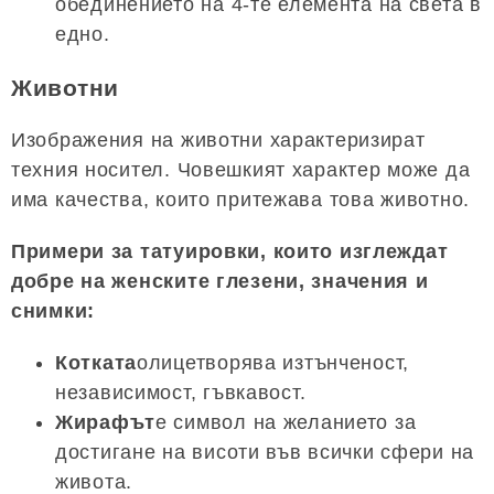
обединението на 4-те елемента на света в
едно.
Животни
Изображения на животни характеризират
техния носител. Човешкият характер може да
има качества, които притежава това животно.
Примери за татуировки, които изглеждат
добре на женските глезени, значения и
снимки:
Котката
олицетворява изтънченост,
независимост, гъвкавост.
Жирафът
е символ на желанието за
достигане на висоти във всички сфери на
живота.