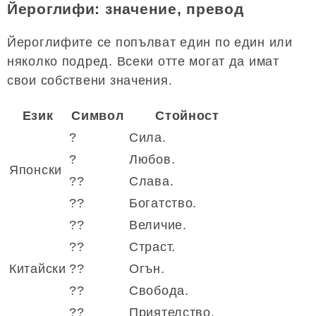
Йероглифи: значение, превод
Йероглифите се попълват един по един или
няколко подред. Всеки отте могат да имат
свои собствени значения.
Език
Символ
Стойност
?
Сила.
?
Любов.
Японски
??
Слава.
??
Богатство.
??
Величие.
??
Страст.
Китайски
??
Огън.
??
Свобода.
??
Приятелство.