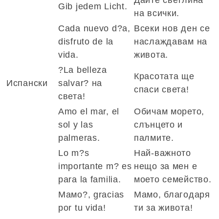
Gib jedem Licht.
на всички.
Cada nuevo d?a,
Всеки нов ден се
disfruto de la
наслаждавам на
vida.
живота.
?La belleza
Красотата ще
Испански
salvar? на
спаси света!
света!
Amo el mar, el
Обичам морето,
sol y las
слънцето и
palmeras.
палмите.
Lo m?s
Най-важното
importante m? es
нещо за мен е
para la familia.
моето семейство.
Мамо?, gracias
Мамо, благодаря
por tu vida!
ти за живота!