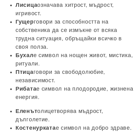
Лисица
означава хитрост, мъдрост,
игривост.
Гущер
говори за способността на
собственика да се измъкне от всяка
трудна ситуация, обръщайки всичко в
своя полза.
Бухал
е символ на нощен живот, мистика,
ритуали.
Птица
говори за свободолюбие,
независимост.
Рибата
е символ на плодородие, жизнена
енергия.
Еленът
олицетворява мъдрост,
дълголетие.
Костенурката
е символ на добро здраве.