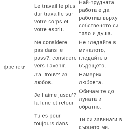
Най-трудната
Le travail le plus
работа е да
dur travaille sur
работиш върху
votre corps et
собственото си
votre esprit.
тяло и душа.
Ne considere
Не гледайте в
pas dans le
миналото,
pass?, considere
гледайте в
vers l avenir.
бъдещето.
френски
J’ai trouv? аз
Намерих
любов.
любовта.
Обичам те до
Je t’aime jusqu’?
луната и
la lune et retour
обратно.
Tu es pour
Ти си завинаги в
toujours dans
сърцето ми.