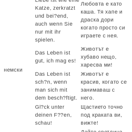
Любовта е като
Katze, zerkratzt
каша. Тя хапе и
und bei?end,
драска дори
auch wenn Sie
когато просто си
nur mit ihr
играете с нея.
spielen.
Животът е
Das Leben ist
хубаво нещо,
gut, ich mag es!
харесва ми!
немски
Das Leben ist
Животът е
sch?n, wenn
красив, когато се
man sich mit
занимаваш с
dem besch?ftigt.
него.
Gl?ck unter
Щастието точно
deinen F??en,
под краката ви,
schau!
вижте!
Дайте светлина