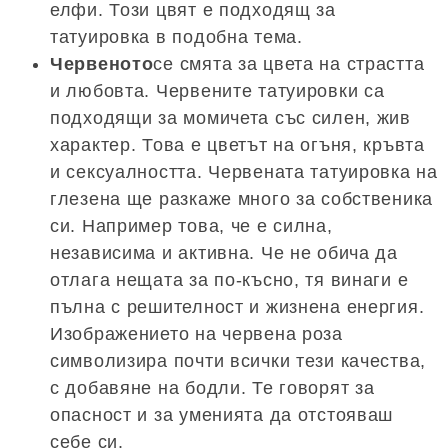
елфи. Този цвят е подходящ за
татуировка в подобна тема.
Червеното
се смята за цвета на страстта
и любовта. Червените татуировки са
подходящи за момичета със силен, жив
характер. Това е цветът на огъня, кръвта
и сексуалността. Червената татуировка на
глезена ще разкаже много за собственика
си. Например това, че е силна,
независима и активна. Че не обича да
отлага нещата за по-късно, тя винаги е
пълна с решителност и жизнена енергия.
Изображението на червена роза
символизира почти всички тези качества,
с добавяне на бодли. Те говорят за
опасност и за уменията да отстояваш
себе си.