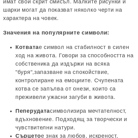
имат свой скрит смисъл. Малките рисунки и
шарки могат да показват няколко черти на
характера на човек.
Значения на популярните символи:
Котвата
е символ на стабилност в силен
ход на живота. Говори за способността на
собственика да издържи на всяка
"буря",запазване на спокойствие,
контролиране на емоциите. Счупената
котва се запълва от онези, които са
преживели ужасни загуби в живота.
Пеперудата
символизира мечтателност,
вдъхновение. Подходящ за творчески и
чувствителни натури.
Сърцето
е знак за любов, искреност,