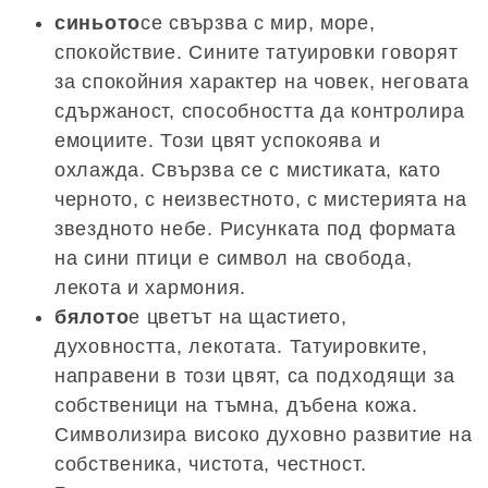
синьото
се свързва с мир, море,
спокойствие. Сините татуировки говорят
за спокойния характер на човек, неговата
сдържаност, способността да контролира
емоциите. Този цвят успокоява и
охлажда. Свързва се с мистиката, като
черното, с неизвестното, с мистерията на
звездното небе. Рисунката под формата
на сини птици е символ на свобода,
лекота и хармония.
бялото
е цветът на щастието,
духовността, лекотата. Татуировките,
направени в този цвят, са подходящи за
собственици на тъмна, дъбена кожа.
Символизира високо духовно развитие на
собственика, чистота, честност.