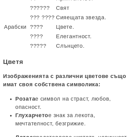
??????
Свят
??? ????
Сияещата звезда.
Арабски
????
Цвете.
????
Елегантност.
?????
Слънцето.
Цветя
Изображенията с различни цветове също
имат своя собствена символика:
Розата
е символ на страст, любов,
опасност.
Глухарчето
е знак за лекота,
мечтателност, безгрижие.