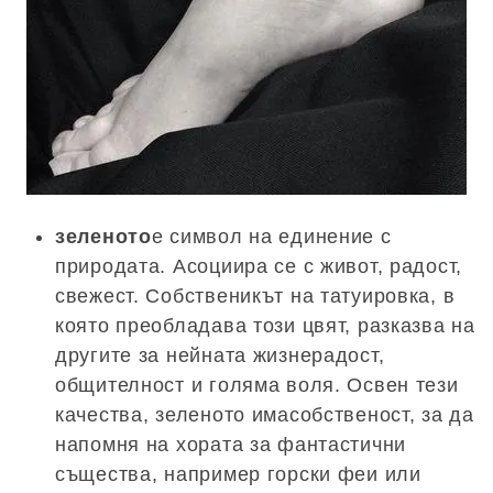
зеленото
е символ на единение с
природата. Асоциира се с живот, радост,
свежест. Собственикът на татуировка, в
която преобладава този цвят, разказва на
другите за нейната жизнерадост,
общителност и голяма воля. Освен тези
качества, зеленото имасобственост, за да
напомня на хората за фантастични
същества, например горски феи или