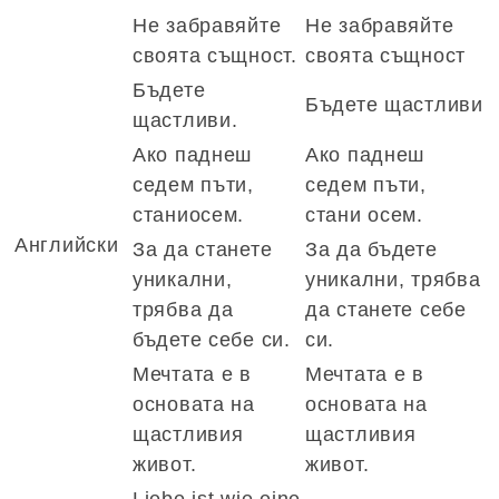
Не забравяйте
Не забравяйте
своята същност.
своята същност
Бъдете
Бъдете щастливи
щастливи.
Ако паднеш
Ако паднеш
седем пъти,
седем пъти,
станиосем.
стани осем.
Английски
За да станете
За да бъдете
уникални,
уникални, трябва
трябва да
да станете себе
бъдете себе си.
си.
Мечтата е в
Мечтата е в
основата на
основата на
щастливия
щастливия
живот.
живот.
Liebe ist wie eine