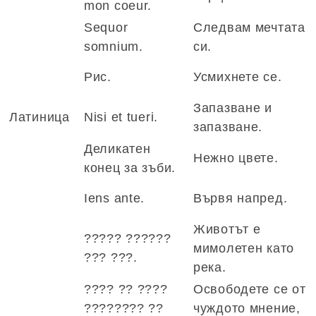
mon coeur.
Sequor
Следвам мечтата
somnium.
си.
Рис.
Усмихнете се.
Запазване и
Латиница
Nisi et tueri.
запазване.
Деликатен
Нежно цвете.
конец за зъби.
Iens ante.
Вървя напред.
Животът е
????? ??????
мимолетен като
??? ???.
река.
???? ?? ????
Освободете се от
???????? ??
чуждото мнение,