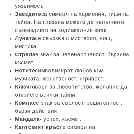
уязвимост.
Звездите
са символ на хармония, тишина,
тайна. На глезена можете да напълните
съзвездието на зодиакалния знак.
Луната
се свързва с мистерия, нощ,
мистика.
Стрела
е знак за целенасоченост, бързина,
късмет.
Нотите
символизират любов към
музиката, женственост, игривост.
Ключ
говори за любопитство, желание да
откриете всички тайни.
Компас
е знак за смелост, решителност,
бързи действия.
Мандала
- успех, късмет.
Келтският кръст
е символ на