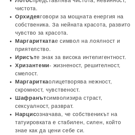
Лотос
представлява чистота, невинност,
чистота.
Орхидея
говори за мощната енергия на
собственика. За нейната красота, развито
чувство за красота.
Маргаритката
е символ на лоялност и
приятелство.
Ирисът
е знак за висока интелигентност.
Хризантеми
- жизненост, решителност,
смелост.
Маргаритка
олицетворява нежност,
скромност, чувственост.
Шафранът
символизира страст,
сексуалност, разврат.
Нарцис
означава, че собственикът на
татуировката е стабилен, силен, който
знае как да цени себе си.