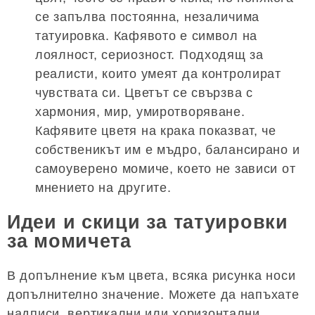
се запълва постоянна, незаличима
татуировка. Кафявото е символ на
лоялност, сериозност. Подходящ за
реалисти, които умеят да контролират
чувствата си. Цветът се свързва с
хармония, мир, умиротворяване.
Кафявите цветя на крака показват, че
собственикът им е мъдро, балансирано и
самоуверено момиче, което не зависи от
мнението на другите.
Идеи и скици за татуировки
за момичета
В допълнение към цвета, всяка рисунка носи
допълнително значение. Можете да напъхате
надписи, вертикални или хоризонтални,