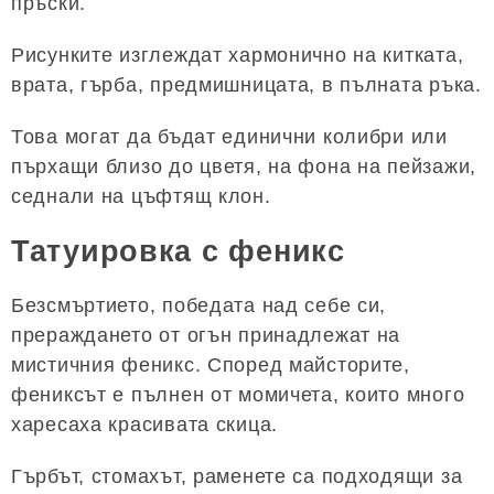
пръски.
Рисунките изглеждат хармонично на китката,
врата, гърба, предмишницата, в пълната ръка.
Това могат да бъдат единични колибри или
пърхащи близо до цветя, на фона на пейзажи,
седнали на цъфтящ клон.
Татуировка с феникс
Безсмъртието, победата над себе си,
прераждането от огън принадлежат на
мистичния феникс. Според майсторите,
фениксът е пълнен от момичета, които много
харесаха красивата скица.
Гърбът, стомахът, раменете са подходящи за