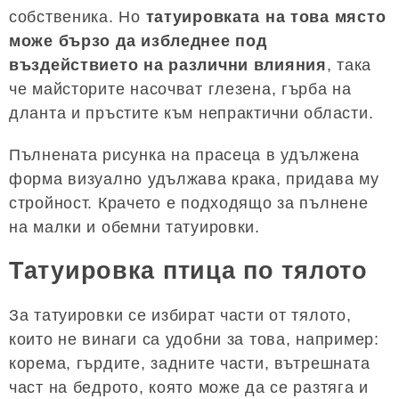
собственика. Но
татуировката на това място
може бързо да избледнее под
въздействието на различни влияния
, така
че майсторите насочват глезена, гърба на
дланта и пръстите към непрактични области.
Пълнената рисунка на прасеца в удължена
форма визуално удължава крака, придава му
стройност. Крачето е подходящо за пълнене
на малки и обемни татуировки.
Татуировка птица по тялото
За татуировки се избират части от тялото,
които не винаги са удобни за това, например:
корема, гърдите, задните части, вътрешната
част на бедрото, която може да се разтяга и