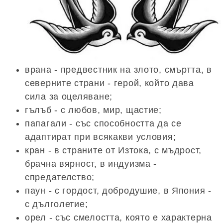
врана - предвестник на злото, смъртта, в
северните страни - герой, който дава
сила за оцеляване;
гълъб - с любов, мир, щастие;
папагали - със способността да се
адаптират при всякакви условия;
кран - в страните от Изтока, с мъдрост,
брачна вярност, в индуизма -
спредателство;
паун - с гордост, добродушие, в Япония -
с дълголетие;
орел - със смелостта, която е характерна