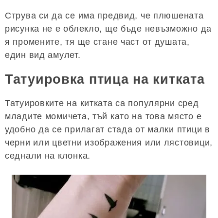
Струва си да се има предвид, че плюшената
рисунка не е облекло, ще бъде невъзможно да
я промените, тя ще стане част от душата,
един вид амулет.
Татуировка птица на китката
Татуировките на китката са популярни сред
младите момичета, тъй като на това място е
удобно да се прилагат стада от малки птици в
черни или цветни изображения или лястовици,
седнали на клонка.