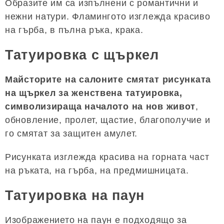
Образите им са изпълнени с романтични и
нежни натури. Фламингото изглежда красиво
на гърба, в пълна ръка, крака.
Татуировка с щъркел
Майсторите на салоните смятат рисунката
на щъркел за женствена татуировка,
символизираща началото на нов живот
,
обновление, пролет, щастие, благополучие и
го смятат за защитен амулет.
Рисунката изглежда красива на горната част
на ръката, на гърба, на предмишницата.
Татуировка на паун
Изображението на паун е подходящо за