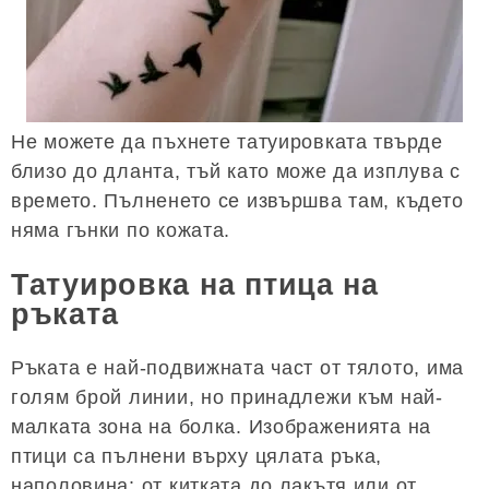
Не можете да пъхнете татуировката твърде
близо до дланта, тъй като може да изплува с
времето. Пълненето се извършва там, където
няма гънки по кожата.
Татуировка на птица на
ръката
Ръката е най-подвижната част от тялото, има
голям брой линии, но принадлежи към най-
малката зона на болка. Изображенията на
птици са пълнени върху цялата ръка,
наполовина: от китката до лакътя или от