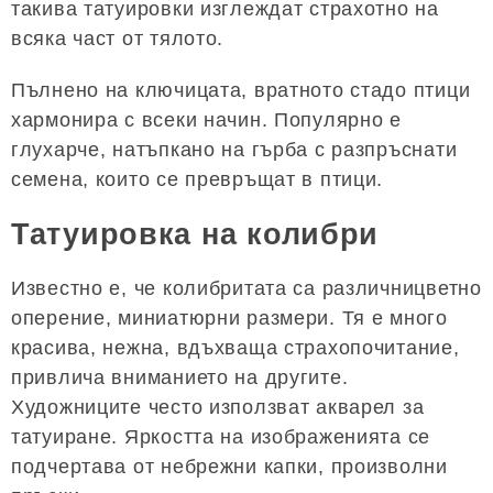
такива татуировки изглеждат страхотно на
всяка част от тялото.
Пълнено на ключицата, вратното стадо птици
хармонира с всеки начин. Популярно е
глухарче, натъпкано на гърба с разпръснати
семена, които се превръщат в птици.
Татуировка на колибри
Известно е, че колибритата са различницветно
оперение, миниатюрни размери. Тя е много
красива, нежна, вдъхваща страхопочитание,
привлича вниманието на другите.
Художниците често използват акварел за
татуиране. Яркостта на изображенията се
подчертава от небрежни капки, произволни