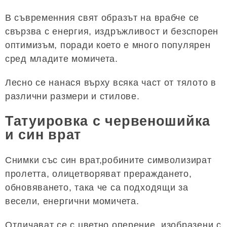
В съвременния свят образът на врабче се
свързва с енергия, издръжливост и безспорен
оптимизъм, поради което е много популярен
сред младите момичета.
Лесно се нанася върху всяка част от тялото в
различни размери и стилове.
Татуировка с червеношийка
и син врат
Снимки със син врат,робините символизират
пролетта, олицетворяват прераждането,
обновяването, така че са подходящи за
весели, енергични момичета.
Отличават се с цветно оперение, изобразени с