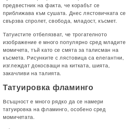
предвестник на факта, че корабът се
приближава към сушата. Днес лястовичката се
свързва спролет, свобода, младост, късмет.
Татуистите отбелязват, че трогателното
изображение е много популярно сред младите
момичета, тъй като се смята за талисман на
късмета. Рисунките с лястовица са елегантни,
изглеждат докосващи на китката, шията,
закачливи на талията.
Татуировка фламинго
Всъщност е много рядко да се намери
татуировка на фламинго, особено сред
момичетата.