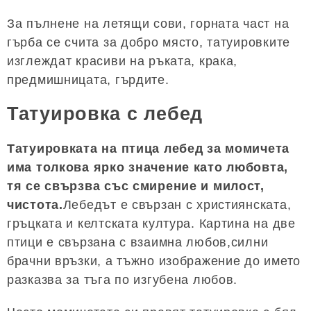
За пълнене на летящи сови, горната част на
гърба се счита за добро място, татуировките
изглеждат красиви на ръката, крака,
предмишницата, гърдите.
Татуировка с лебед
Татуировката на птица лебед за момичета
има толкова ярко значение като любовта,
тя се свързва със смирение и милост,
чистота.
Лебедът е свързан с християнската,
гръцката и келтската култура. Картина на две
птици е свързана с взаимна любов,силни
брачни връзки, а тъжно изображение до името
разказва за тъга по изгубена любов.