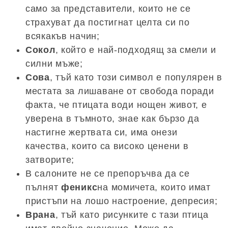
само за представители, които не се
страхуват да постигнат целта си по
всякакъв начин;
Сокол
, който е най-подходящ за смели и
силни мъже;
Сова
, тъй като този символ е популярен в
местата за лишаване от свобода поради
факта, че птицата води нощен живот, е
уверена в тъмното, знае как бързо да
настигне жертвата си, има онези
качества, които са високо ценени в
затворите;
В салоните не се препоръчва да се
пълнят
феникс
на момичета, които имат
пристъпи на лошо настроение, депресия;
Врана
, тъй като рисунките с тази птица