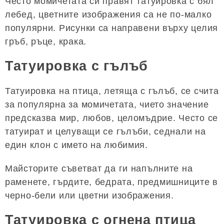
Често момичетата си правят татуировка с бял
лебед, цветните изображения са не по-малко
популярни. Рисунки са направени върху целия
гръб, ръце, крака.
Татуировка с гълъб
Татуировка на птица, летяща с гълъб, се счита
за популярна за момичетата, чието значение
предсказва мир, любов, целомъдрие. Често се
татуират и целуващи се гълъби, седнали на
един клон с името на любимия.
Майсторите съветват да ги напълните на
раменете, гърдите, бедрата, предмишниците в
черно-бели или цветни изображения.
Татуировка с огнена птица