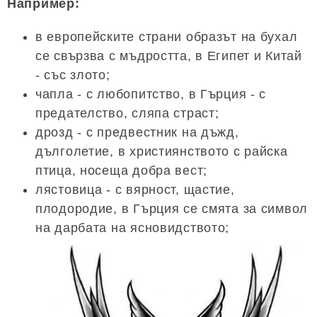
Например:
в европейските страни образът на бухал
се свързва с мъдростта, в Египет и Китай
- със злото;
чапла - с любопитство, в Гърция - с
предателство, сляпа страст;
дрозд - с предвестник на дъжд,
дълголетие, в християнството с райска
птица, носеща добра вест;
лястовица - с вярност, щастие,
плодородие, в Гърция се смята за символ
на дарбата на ясновидството;