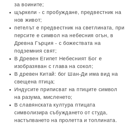
за воините;
щъркели - с пробуждане, предвестник на
нов живот;
петелът е предвестник на светлината, при
персите е символ на небесния огън, в
Древна Гърция - с божествата на
подземния свят;
В Древен Египет Небесният Бог е
изобразяван с глава на сокол;
В древен Китай: бог Шан-Ди има вид на
свещена птица;
Индусите приписват на птиците символ
на разума, мисленето;
В славянската култура птицата
символизира събуждането от студа,
настъпването на пролетта и топлината.