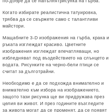
по-добре да се напълнятрисунка на гърба.
Когато избирате реалистична татуировка,
трябва да се свържете само с талантливи
майстори.
Мащабните 3-D изображения на гърба, крака и
ръката изглеждат красиво. Цветните
изображения изглеждат впечатляващи, но
избледняват под въздействието на слънцето и
водата. Рисунките на черно-бели птици се
считат за дълготрайни.
Необходимо е да се подхожда внимателно и
внимателно към избора на изображението,
защото тази рисунка ще ви придружава през
целия ви живот. И през годините възгледите
за живота могат да се променят, да се появят