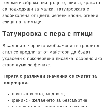
големи изображения, ръцете, шията, краката
са подходящи за малки. Татуировката е
заобиколена от цветя, зелени клони, огнени
езици на пламъци.
Татуировка с пера с птици
В салоните черните изображения в графитен
стил се предлагат от майстори да бъдат
украсени с яркочервена писалка, особено ако
става дума за феникс.
Перата с различни значения се считат за
популярни:
паун - красота, мъдрост;
феникс - желанието за безсмъртие;
огнени птици - романтика, нежност.