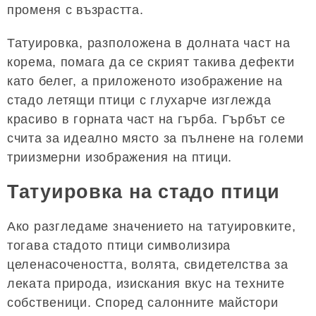
променя с възрастта.
Татуировка, разположена в долната част на
корема, помага да се скрият такива дефекти
като белег, а приложеното изображение на
стадо летящи птици с глухарче изглежда
красиво в горната част на гърба. Гърбът се
счита за идеално място за пълнене на големи
триизмерни изображения на птици.
Татуировка на стадо птици
Ако разгледаме значението на татуировките,
тогава стадото птици символизира
целенасочеността, волята, свидетелства за
леката природа, изискания вкус на техните
собственици. Според салонните майстори