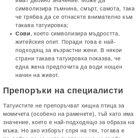
имат двойно значение. Може да
символизира тъмнина, смърт, самота, така
че трябва да се отнасяте внимателно към
такава татуировка;
Сови
, което символизира мъдростта,
житейския опит. Поради това е най-
подходящ за възрастни жени. В някои
страни такава татуировка показва, че
една жена предпочита да води нощен
начин на живот.
Препоръки на специалисти
Татуистите не препоръчват хищна птица за
момичета (особено на раменете), тъй като има
значение, което е най-подходящо за образа на
мъжа. Но ако изборът спря на тях, тогава е