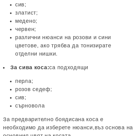
сив;
златист;
медено;
червен;
различни нюанси на розови и сини
цветове, ако трябва да тонизирате
отделни нишки.
За сива коса:
са подходящи
перла;
розов седеф;
сив;
сърновола
За предварително боядисана коса е
необходимо да изберете нюанси,въз основа на
основния цвят на косата.