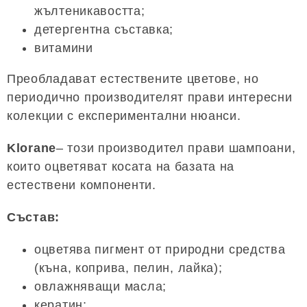
жълтеникавостта;
детергентна съставка;
витамини
Преобладават естествените цветове, но
периодично производителят прави интересни
колекции с експериментални нюанси.
Klorane
– този производител прави шампоани,
които оцветяват косата на базата на
естествени компоненти.
Състав:
оцветява пигмент от природни средства
(къна, коприва, пелин, лайка);
овлажняващи масла;
кератин;