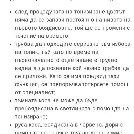
след процедурата на тонизиране цветът
няма да се запази постоянно на нивото на
първото боядисване, той ще се промени с
течение на времето;
трябва да подходите сериозно към избора
на тоник, тъй като по време на
първоначалното оцветяване е трудно
веднага да познаете кой нюанс трябва да
се приложи. Като се има предвид тази
функция, се препоръчвапотърсете помощ
от специалист;
тъмната коса не може да бъде
пребоядисана в светлината с помощта на
тонизиране;
руса коса, боядисана в червено, дори с
помощта на тоник е трудно да се измие