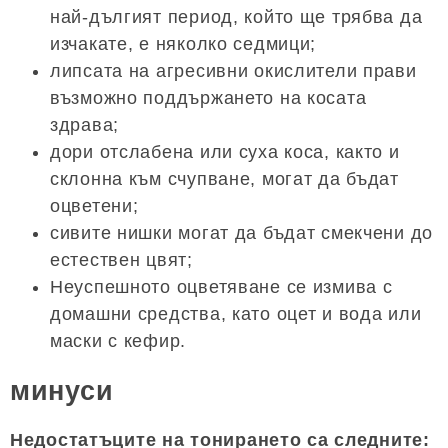
най-дългият период, който ще трябва да
изчакате, е няколко седмици;
липсата на агресивни окислители прави
възможно поддържането на косата
здрава;
дори отслабена или суха коса, както и
склонна към счупване, могат да бъдат
оцветени;
сивите нишки могат да бъдат смекчени до
естествен цвят;
Неуспешното оцветяване се измива с
домашни средства, като оцет и вода или
маски с кефир.
минуси
Недостатъците на тонирането са следните: