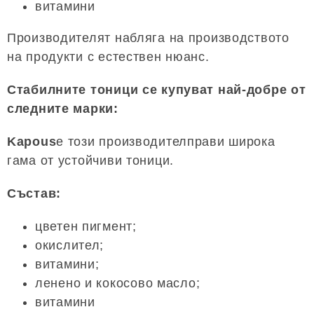
витамини
Производителят набляга на производството
на продукти с естествен нюанс.
Стабилните тоници се купуват най-добре от
следните марки:
Kapous
е този производителправи широка
гама от устойчиви тоници.
Състав:
цветен пигмент;
окислител;
витамини;
ленено и кокосово масло;
витамини