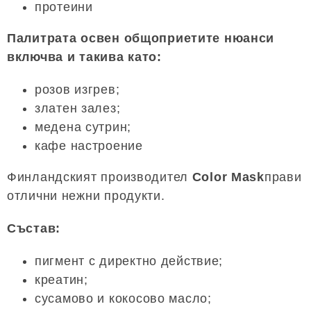
протеини
Палитрата освен общоприетите нюанси
включва и такива като:
розов изгрев;
златен залез;
медена сутрин;
кафе настроение
Финландският производител
Color Mask
прави
отлични нежни продукти.
Състав:
пигмент с директно действие;
креатин;
сусамово и кокосово масло;