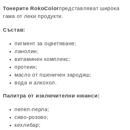
Тонерите RokoColor
представляват широка
гама от леки продукти.
Състав:
пигмент за оцветяване;
ланолин;
витаминен комплекс;
протеин;
масло от пшеничен зародиш;
вода и алкохол.
Палитра от изключителни нюанси:
пепел-перла;
сиво-розово;
кехлибар;