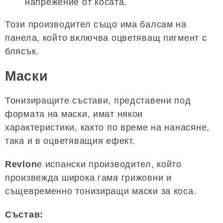
напрежение от косата.
Този производител също има балсам на
панела, който включва оцветяващ пигмент с
блясък.
Маски
Тонизиращите състави, представени под
формата на маски, имат някои
характеристики, както по време на нанасяне,
така и в оцветяващия ефект.
Revlon
е испански производител, който
произвежда широка гама грижовни и
същевременно тонизиращи маски за коса.
Състав: