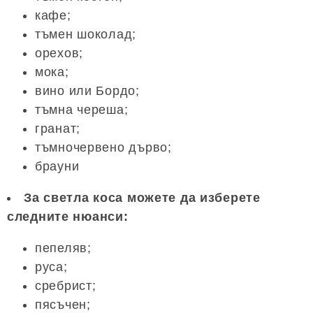
кафе;
тъмен шоколад;
орехов;
мока;
вино или Бордо;
тъмна череша;
гранат;
тъмночервено дърво;
брауни
За светла коса можете да изберете
следните нюанси:
пепеляв;
руса;
сребрист;
пясъчен;