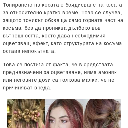
Тонирането на косата е боядисване на косата
за относително кратко време. Това се случва,
защото тоникът обхваща само горната част на
косъма, без да прониква дълбоко във
вътрешността, което дава необходимия
оцветяващ ефект, като структурата на косъма
остава непокътната.
Това се постига от факта, че в средствата,
предназначени за оцветяване, няма амоняк
или неговите дози са толкова малки, че не
причиняват вреда.