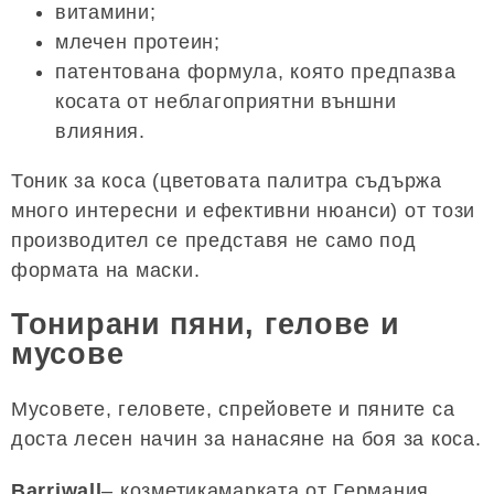
витамини;
млечен протеин;
патентована формула, която предпазва
косата от неблагоприятни външни
влияния.
Тоник за коса (цветовата палитра съдържа
много интересни и ефективни нюанси) от този
производител се представя не само под
формата на маски.
Тонирани пяни, гелове и
мусове
Мусовете, геловете, спрейовете и пяните са
доста лесен начин за нанасяне на боя за коса.
Barriwall
– козметикамарката от Германия