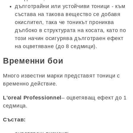
дълготрайни или устойчиви тоници - към
състава на такова вещество се добавя
окислител, така че тоникът прониква
дълбоко в структурата на косата, като по
този начин осигурява дълготраен ефект
на оцветяване (до 8 седмици).
Временни бои
Много известни марки представят тоници с
временно действие.
L'oreal Professionnel
– оцветяващ ефект до 1
седмица.
Състав: