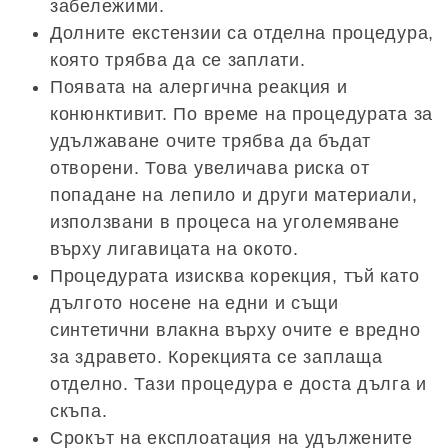
забележими.
Долните екстензии са отделна процедура,
която трябва да се заплати.
Появата на алергична реакция и
конюнктивит. По време на процедурата за
удължаване очите трябва да бъдат
отворени. Това увеличава риска от
попадане на лепило и други материали,
използвани в процеса на уголемяване
върху лигавицата на окото.
Процедурата изисква корекция, тъй като
дългото носене на едни и същи
синтетични влакна върху очите е вредно
за здравето. Корекцията се заплаща
отделно. Тази процедура е доста дълга и
скъпа.
Срокът на експлоатация на удължените