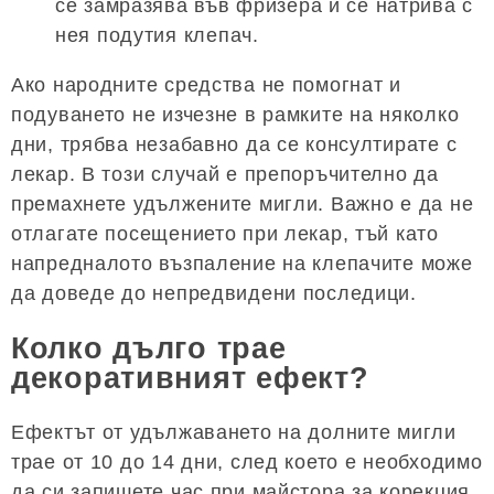
се замразява във фризера и се натрива с
нея подутия клепач.
Ако народните средства не помогнат и
подуването не изчезне в рамките на няколко
дни, трябва незабавно да се консултирате с
лекар. В този случай е препоръчително да
премахнете удължените мигли. Важно е да не
отлагате посещението при лекар, тъй като
напредналото възпаление на клепачите може
да доведе до непредвидени последици.
Колко дълго трае
декоративният ефект?
Ефектът от удължаването на долните мигли
трае от 10 до 14 дни, след което е необходимо
да си запишете час при майстора за корекция