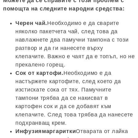
Можете да се справите с този проблем с
помощта на следните народни средства:
Черен чай.
Необходимо е да сварите
няколко пакетчета чай, след това да
навлажнете два памучни тампона с този
разтвор и да ги нанесете върху
клепачите. Важно е чаят да е топъл, но не
прекалено горещ.
Сок от картофи.
Необходимо е да
настържете картофите, след което да
изстискате сока от тях. Памучните
тампони трябва да се накисват в
картофен сок и да се добавят към
клепачите. След това трябва да нанесете
подхранващ крем.
Инфузиямаргаритки
Отварата от лайка