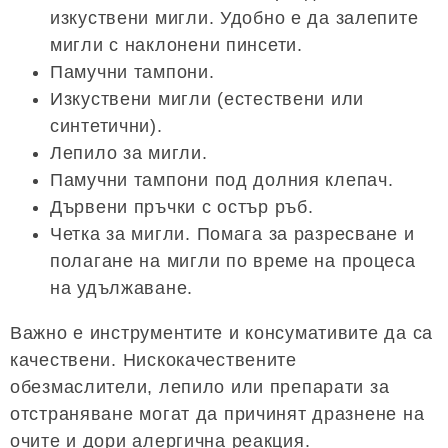
изкуствени мигли. Удобно е да залепите
мигли с наклонени пинсети.
Памучни тампони.
Изкуствени мигли (естествени или
синтетични).
Лепило за мигли.
Памучни тампони под долния клепач.
Дървени пръчки с остър ръб.
Четка за мигли. Помага за разресване и
полагане на мигли по време на процеса
на удължаване.
Важно е инструментите и консумативите да са
качествени. Нискокачествените
обезмаслители, лепило или препарати за
отстраняване могат да причинят дразнене на
очите и дори алергична реакция.