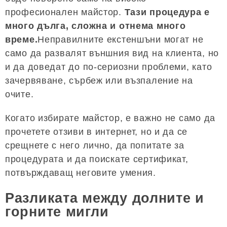
професионален майстор.
Тази процедура е
много дълга, сложна и отнема много
време.
Неправилните екстеншъни могат не
само да развалят външния вид на клиента, но
и да доведат до по-сериозни проблеми, като
зачервяване, сърбеж или възпаление на
очите.
Когато избирате майстор, е важно не само да
прочетете отзиви в интернет, но и да се
срещнете с него лично, да попитате за
процедурата и да поискате сертификат,
потвърждаващ неговите умения.
Разликата между долните и
горните мигли