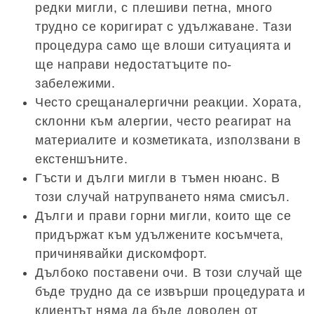
редки мигли, с плешиви петна, много
трудно се коригират с удължаване. Тази
процедура само ще влоши ситуацията и
ще направи недостатъците по-
забележими.
Често срещаналергични реакции. Хората,
склонни към алергии, често реагират на
материалите и козметиката, използвани в
екстеншъните.
Гъсти и дълги мигли в тъмен нюанс. В
този случай натрупването няма смисъл.
Дълги и прави горни мигли, които ще се
придържат към удължените косъмчета,
причинявайки дискомфорт.
Дълбоко поставени очи. В този случай ще
бъде трудно да се извърши процедурата и
клиентът няма да бъде доволен от