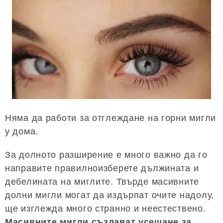
Няма да работи за отглеждане на горни мигли
у дома.
За долното разширение е много важно да го
направите правилноизберете дължината и
дебелината на миглите. Твърде масивните
долни мигли могат да издърпат очите надолу,
ще изглежда много странно и неестествено.
Масивните мигли създават усещане за