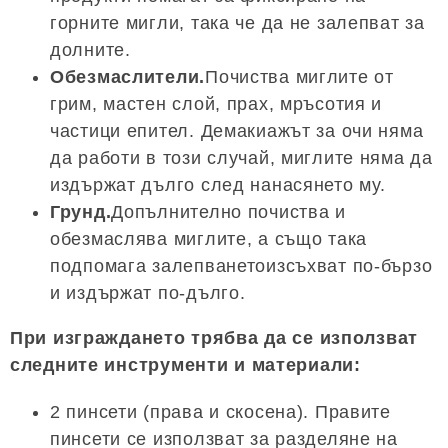
горните мигли, така че да не залепват за
долните.
Обезмаслители.
Почиства миглите от
грим, мастен слой, прах, мръсотия и
частици епител. Демакиажът за очи няма
да работи в този случай, миглите няма да
издържат дълго след нанасянето му.
Грунд.
Допълнително почиства и
обезмаслява миглите, а също така
подпомага залепванетоизсъхват по-бързо
и издържат по-дълго.
При изграждането трябва да се използват
следните инструменти и материали:
2 пинсети (права и скосена). Правите
пинсети се използват за разделяне на