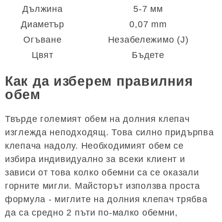
Дължина
5-7 мм
Диаметър
0,07 mm
Огъване
Незабележимо (J)
Цвят
Бъдете
Как да изберем правилния
обем
Твърде големият обем на долния клепач
изглежда неподходящ. Това силно придърпва
клепача надолу. Необходимият обем се
избира индивидуално за всеки клиент и
зависи от това колко обемни са се оказали
горните мигли. Майсторът използва проста
формула - миглите на долния клепач трябва
да са средно 2 пъти по-малко обемни,