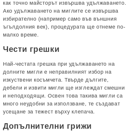
как точно майсторът извършва удължаването.
Ако удължаването на миглите се извършва
избирателно (например само във външния
ъгълдолния век), процедурата ще отнеме по-
малко време.
Чести грешки
Най-честата грешка при удължаването на
долните мигли е неправилният избор на
изкуствени косъмчета. Твърде дългите,
дебели и извити мигли ще изглеждат смешни
и неподходящи. Освен това такива мигли са
много неудобни за използване, те създават
усещане за тежест върху клепача.
Допълнителни грижи