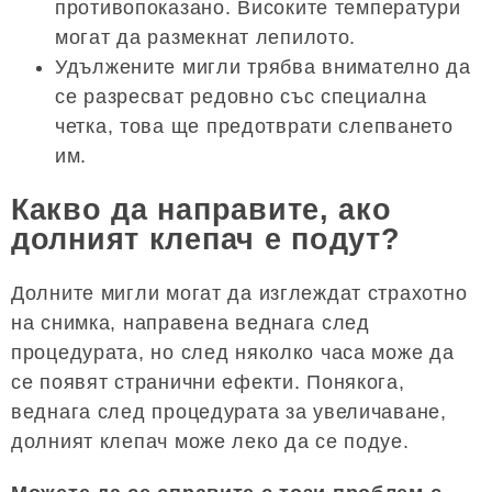
противопоказано. Високите температури
могат да размекнат лепилото.
Удължените мигли трябва внимателно да
се разресват редовно със специална
четка, това ще предотврати слепването
им.
Какво да направите, ако
долният клепач е подут?
Долните мигли могат да изглеждат страхотно
на снимка, направена веднага след
процедурата, но след няколко часа може да
се появят странични ефекти. Понякога,
веднага след процедурата за увеличаване,
долният клепач може леко да се подуе.