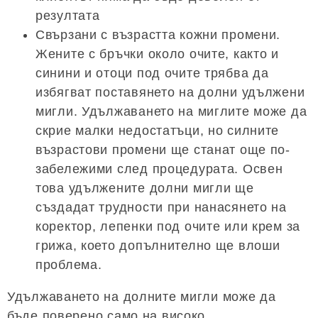
резултата
Свързани с възрастта кожни промени.
Жените с бръчки около очите, както и
синини и отоци под очите трябва да
избягват поставянето на долни удължени
мигли. Удължаването на миглите може да
скрие малки недостатъци, но силните
възрастови промени ще станат още по-
забележими след процедурата. Освен
това удължените долни мигли ще
създадат трудности при нанасянето на
коректор, лепенки под очите или крем за
грижа, което допълнително ще влоши
проблема.
Удължаването на долните мигли може да
бъде поверено само на високо