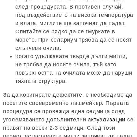
след процедурата. В противен случай,
под въздействието на висока температура
и влага, миглите ще започнат да падат.
Опитайте се рядко да се гмуркате в
морето. При солариум трябва да се носят
слънчеви очила.
Когато удължавате твърде дълги мигли,
не трябва да носите очила, тъй като
повърхността на очилата може да наруши
тяхната структура.
За да коригирате дефектите, е необходимо да
посетите своевременно лашмейкър. Първата
процедура се провежда една седмица след
уголемяването.Допълнителни
актуализации
се
правят на всеки 2-3 седмици. След този
период естествените мигли започват да падат,