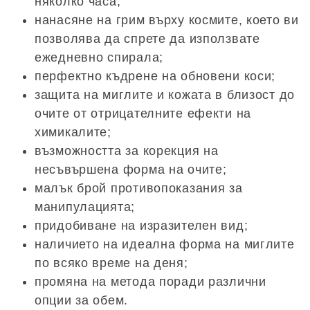
няколко часа;
нанасяне на грим върху космите, което ви
позволява да спрете да използвате
ежедневно спирала;
перфектно къдрене на обновени коси;
защита на миглите и кожата в близост до
очите от отрицателните ефекти на
химикалите;
възможността за корекция на
несъвършена форма на очите;
малък брой противопоказания за
манипулацията;
придобиване на изразителен вид;
наличието на идеална форма на миглите
по всяко време на деня;
промяна на метода поради различни
опции за обем.