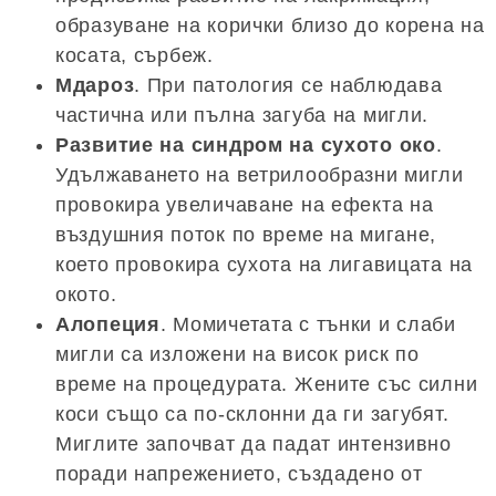
образуване на корички близо до корена на
косата, сърбеж.
Мдароз
. При патология се наблюдава
частична или пълна загуба на мигли.
Развитие на синдром на сухото око
.
Удължаването на ветрилообразни мигли
провокира увеличаване на ефекта на
въздушния поток по време на мигане,
което провокира сухота на лигавицата на
окото.
Алопеция
. Момичетата с тънки и слаби
мигли са изложени на висок риск по
време на процедурата. Жените със силни
коси също са по-склонни да ги загубят.
Миглите започват да падат интензивно
поради напрежението, създадено от