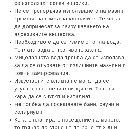
се използват сенки и щрихи.
Не се препоръчва използването на мазни
кремове за грижа за клепачите. Те могат
да допринесат за разрушаването на
адхезивните вещества.
Необходимо е да се измие с топла вода.
Топлата вода е противопоказана.
Мицеларната вода трябва да се използва,
за да се отървете от излишните мазнини и
кожни замърсявания.
Изкуствените влакна не могат да се
усукват със специални щипки. Това ги
кара да се счупят и изпаднат.
Не трябва да посещавате бани, сауни и
солариуми.
Когато планирате посещение на морето,
то трябва да стане не по-рано от 3 дни