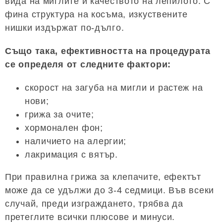
вида на миглите и качеството на лепилото. С
фина структура на косъма, изкуствените
нишки издържат по-дълго.
Също така, ефективността на процедурата
се определя от следните фактори:
скорост на загуба на мигли и растеж на
нови;
грижа за очите;
хормонален фон;
наличието на алергии;
лакримация с вятър.
При правилна грижа за клепачите, ефектът
може да се удължи до 3-4 седмици. Във всеки
случай, преди изграждането, трябва да
претеглите всички плюсове и минуси.