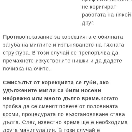
не коригират
работата на някой
друг.
Противопоказание за корекцията е обилната
загуба на миглите и изтъняването на тяхната
структура. В този случай се препоръчва да
премахнете изкуствените нишки и да дадете
почивка на очите.
Смисълът от корекцията се губи, ако
удължените мигли са били носени
небрежно или много дълго време.
Когато
трябва да се сменят повече от половината
косми, процедурата по възстановяване става
дълга. След известно време ще е необходима
друга манипулация. В този случай е