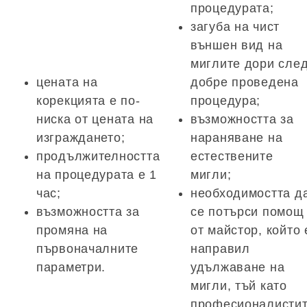
процедурата;
загуба на чист
външен вид на
миглите дори сле
цената на
добре проведена
корекцията е по-
процедура;
ниска от цената на
възможността за
изграждането;
нараняване на
продължителността
естествените
на процедурата е 1
мигли;
час;
необходимостта д
възможността за
се потърси помощ
промяна на
от майстор, който 
първоначалните
направил
параметри.
удължаване на
мигли, тъй като
професионалисти