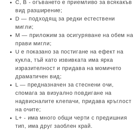
C, B - огъването е приемливо за всякакъв
вид разширение;
D — подходящ за редки естествени
мигли;
M — приложим за осигуряване на обем на
прави мигли;
U е показано за постигане на ефект на
кукла, тъй като извивката има ярка
изразителност и придава на момичето
драматичен вид;
L — предназначен за стеснени очи,
спомага за визуално повдигане на
надвисналите клепачи, придава кръглост
на очите;
L+ - има много общи черти с предишния
тип, има друг заоблен край.