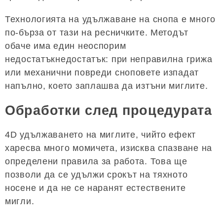
Технологията на удължаване на снопа е много
по-бърза от тази на ресничките. Методът
обаче има един неоспорим
недостатъкнедостатък: при неправилна грижа
или механични повреди сноповете изпадат
напълно, което заплашва да изтъни миглите.
Обработки след процедурата
4D удължаването на миглите, чийто ефект
харесва много момичета, изисква спазване на
определени правила за работа. Това ще
позволи да се удължи срокът на тяхното
носене и да не се наранят естествените
мигли.