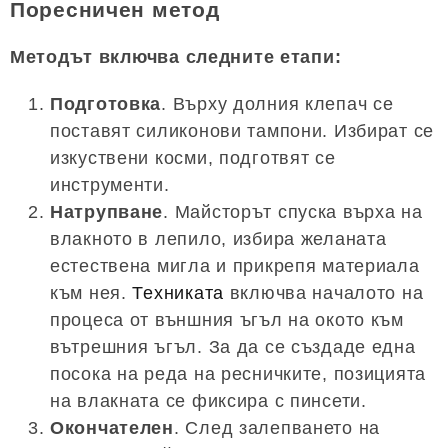
Поресничен метод
Методът включва следните етапи:
Подготовка
. Върху долния клепач се
поставят силиконови тампони. Избират се
изкуствени косми, подготвят се
инструменти.
Натрупване
. Майсторът спуска върха на
влакното в лепило, избира желаната
естествена мигла и прикрепя материала
към нея.
Техниката
включва началото на
процеса от външния ъгъл на окото към
вътрешния ъгъл. За да се създаде една
посока на реда на ресничките, позицията
на влакната се фиксира с пинсети.
Окончателен
. След залепването на