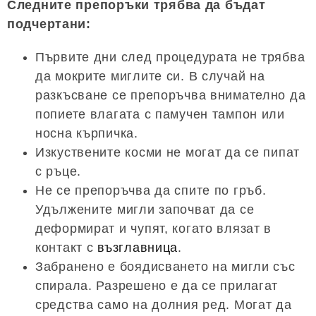
Следните препоръки трябва да бъдат
подчертани:
Първите дни след процедурата не трябва
да мокрите миглите си. В случай на
разкъсване се препоръчва внимателно да
попиете влагата с памучен тампон или
носна кърпичка.
Изкуствените косми не могат да се пипат
с ръце.
Не се препоръчва да спите по гръб.
Удължените мигли започват да се
деформират и чупят, когато влязат в
контакт с
възглавница
.
Забранено е боядисването на мигли със
спирала. Разрешено е да се прилагат
средства само на долния ред. Могат да