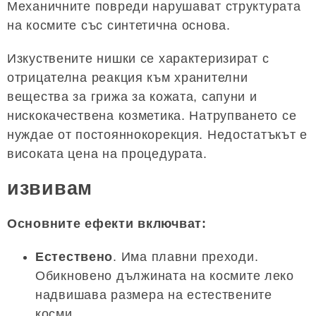
Механичните повреди нарушават структурата
на космите със синтетична основа.
Изкуствените нишки се характеризират с
отрицателна реакция към хранителни
вещества за грижа за кожата, сапуни и
нискокачествена козметика. Натрупването се
нуждае от постояннокорекция. Недостатъкът е
високата цена на процедурата.
извивам
Основните ефекти включват:
Естествено
. Има плавни преходи.
Обикновено дължината на космите леко
надвишава размера на естествените
косми.