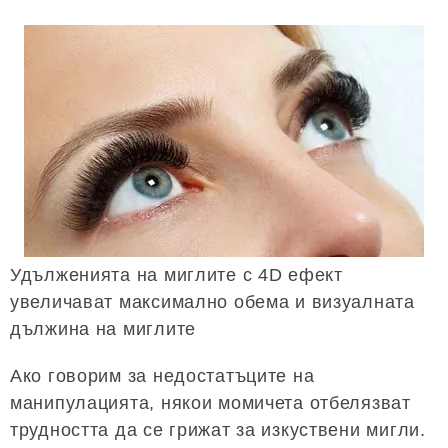
Удълженията на миглите с 4D ефект
увеличават максимално обема и визуалната
дължина на миглите
Ако говорим за недостатъците на
манипулацията, някои момичета отбелязват
трудността да се грижат за изкуствени мигли.