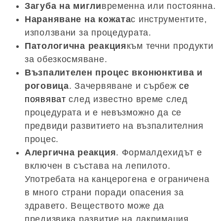
Загуба на мигли
временна или постоянна.
Нараняване на кожата
с инструментите,
използвани за процедурата.
Патологична реакция
към течни продукти
за обезкосмяване.
Възпалителен процес вконюнктива и
роговица
. Зачервяване и сърбеж
се
появяват
след известно време след
процедурата и е невъзможно да се
предвиди развитието на възпалителния
процес.
Алергична реакция
. Формалдехидът е
включен в състава на лепилото.
Употребата на канцерогена е ограничена
в много страни поради опасения за
здравето. Веществото може да
предизвика развитие на лакримация,