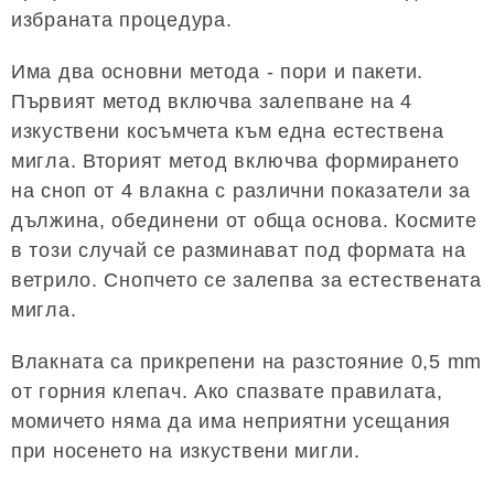
избраната процедура.
Има два основни метода - пори и пакети.
Първият метод включва залепване на 4
изкуствени косъмчета към една естествена
мигла. Вторият метод включва формирането
на сноп от 4 влакна с различни показатели за
дължина, обединени от обща основа. Космите
в този случай се разминават под формата на
ветрило. Снопчето се залепва за естествената
мигла.
Влакната са прикрепени на разстояние 0,5 mm
от горния клепач. Ако спазвате правилата,
момичето няма да има неприятни усещания
при носенето на изкуствени мигли.