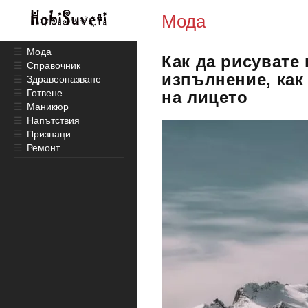
Мода
☰
Мода
Как да рисувате 
☰
Справочник
изпълнение, как
☰
Здравеопазване
☰
Готвене
на лицето
☰
Маникюр
☰
Напътствия
☰
Признаци
☰
Ремонт