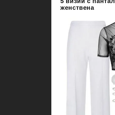
5 визии с пантал
женствена