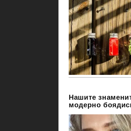
Нашите знаменит
модерно боядисв