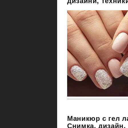
дизайни, техники
Маникюр с гел л
Снимка, дизайн,