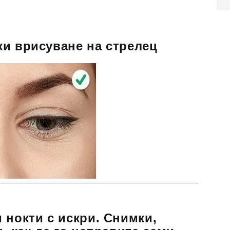
и врисуване на стрелец
 нокти с искри. Снимки,