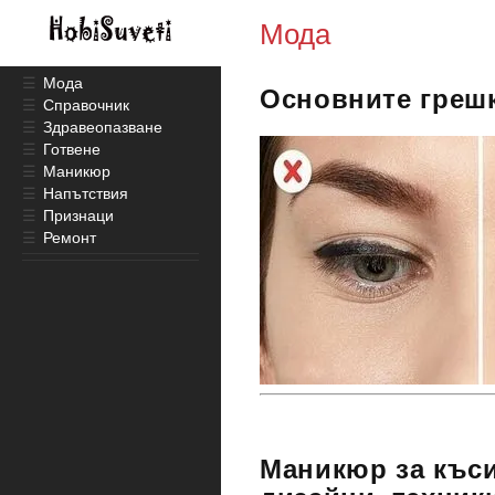
Мода
☰
Мода
Основните грешк
☰
Справочник
☰
Здравеопазване
☰
Готвене
☰
Маникюр
☰
Напътствия
☰
Признаци
☰
Ремонт
Маникюр за къси