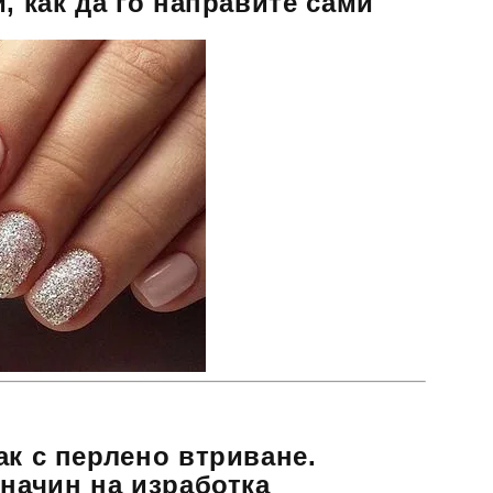
, как да го направите сами
ак с перлено втриване.
 начин на изработка